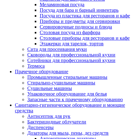
Меламиновая посуда
Посуда для бара и барный инвентарь
Посуда из пластика для ресторанов и кафе
Приборы и предметы для сервировки
Сервировочные подносы и блюда
Столовая посуда из фарфора
Столовые приборы для ресторанов и кафе
Этажерки для тарелок, тортов
Сита для просеивания муки
Сковороды для профессиональной кухни
Сотейники для профессиональной кухни
Термоса
Прачечное оборудование
Промышленные стиральные машины
Стирально-сушильные машины
Сушильные машины
Упаковочное оборудование для белья
Запасные части к прачечному оборудованию
Санитарно-гигиеническое оборудование и моющие
средства
Антисептик для рук
Бактерицидные облучатели
Диспенсеры
Дозаторы для мыла, пены, дез средств
Автоматические дозаторы