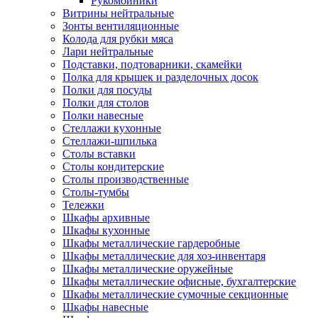
Рукомойники
Витрины нейтральные
Зонты вентиляционные
Колода для рубки мяса
Лари нейтральные
Подставки, подтоварники, скамейки
Полка для крышек и разделочных досок
Полки для посуды
Полки для столов
Полки навесные
Стеллажи кухонные
Стеллажи-шпилька
Столы вставки
Столы кондитерские
Столы производственные
Столы-тумбы
Тележки
Шкафы архивные
Шкафы кухонные
Шкафы металлические гардеробные
Шкафы металлические для хоз-инвентаря
Шкафы металлические оружейные
Шкафы металлические офисные, бухгалтерские
Шкафы металлические сумочные секционные
Шкафы навесные