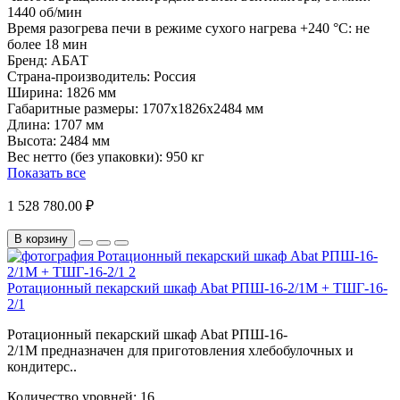
1440 об/мин
Время разогрева печи в режиме сухого нагрева +240 °С:
не
более 18 мин
Бренд:
АБАТ
Страна-производитель:
Россия
Ширина:
1826 мм
Габаритные размеры:
1707х1826х2484 мм
Длина:
1707 мм
Высота:
2484 мм
Вес нетто (без упаковки):
950 кг
Показать все
1 528 780.00 ₽
В корзину
Ротационный пекарский шкаф Abat РПШ-16-2/1М + ТШГ-16-
2/1
Ротационный пекарский шкаф Abat РПШ-16-
2/1М предназначен для приготовления хлебобулочных и
кондитерс..
Количество уровней:
16