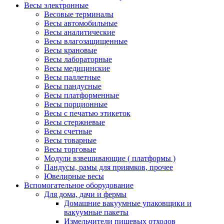
Весы электронные
Весовые терминалы
Весы автомобильные
Весы аналитические
Весы влагозащищенные
Весы крановые
Весы лабораторные
Весы медицинские
Весы паллетные
Весы пандусные
Весы платформенные
Весы порционные
Весы с печатью этикеток
Весы стержневые
Весы счетные
Весы товарные
Весы торговые
Модули взвешивающие ( платформы )
Пандусы, рамы для приямков, прочее
Ювелирные весы
Вспомогательное оборудование
Для дома, дачи и фермы
Домашние вакуумные упаковщики и
вакуумные пакеты
Измельчители пищевых отходов