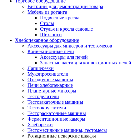
Торговое оборудование
Витрины для демонстрации товара
Мебель из ротанга
Подвесные кресла
Столы
Стулья и кресла садовые
Шезлонги
Хлебопекарное оборудование
Аксессуары для миксеров и тестомесов
Конвекционные печи
Аксессуары для печей
Запасные части для конвекционных печей
Лапшерезки
Мукопросеиватели
Отсадочные машины
Печи хлебопекарные
Планетарные миксеры
Тестоделители
Тестозакаточные машины
Тестоокруглители
Тестораскаточные машины
Ферментационные камеры
Хлеборезки
Тестомесильные машины, тестомесы
Ротационные пекарские шкафы