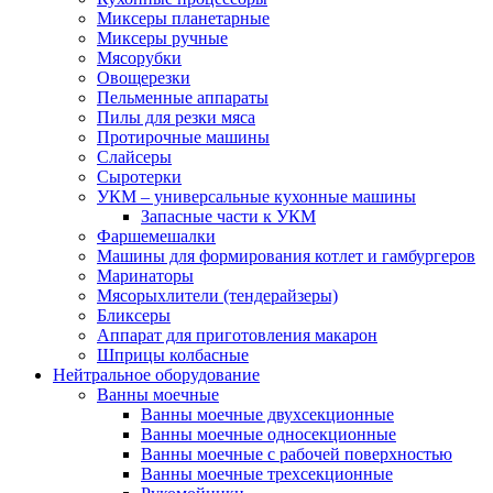
Миксеры планетарные
Миксеры ручные
Мясорубки
Овощерезки
Пельменные аппараты
Пилы для резки мяса
Протирочные машины
Слайсеры
Сыротерки
УКМ – универсальные кухонные машины
Запасные части к УКМ
Фаршемешалки
Машины для формирования котлет и гамбургеров
Маринаторы
Мясорыхлители (тендерайзеры)
Бликсеры
Аппарат для приготовления макарон
Шприцы колбасные
Нейтральное оборудование
Ванны моечные
Ванны моечные двухсекционные
Ванны моечные односекционные
Ванны моечные с рабочей поверхностью
Ванны моечные трехсекционные