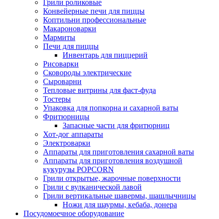
Грили роликовые
Конвейерные печи для пиццы
Коптильни профессиональные
Макароноварки
Мармиты
Печи для пиццы
Инвентарь для пиццерий
Рисоварки
Сковороды электрические
Сыроварни
Тепловые витрины для фаст-фуда
Тостеры
Упаковка для попкорна и сахарной ваты
Фритюрницы
Запасные части для фритюрниц
Хот-дог аппараты
Электроварки
Аппараты для приготовления сахарной ваты
Аппараты для приготовления воздушной
кукурузы POPCORN
Грили открытые, жарочные поверхности
Грили с вулканической лавой
Грили вертикальные шавермы, шашлычницы
Ножи для шаурмы, кебаба, донера
Посудомоечное оборудование