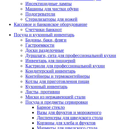
Инсектицидные лампы
Машины для чистки обуви
Подогреватели
Стерилизаторы для ножей
Кассовое и банковское оборудование
Счетчики банкнот
Посуда и кухонный инвентарь
Бидоны, баки, фляги
Гастроемкости
Доски разделочные
Дуршлаги, сита для профессиональной кухни
Инвентарь для пиццерий
Кастрюли для профессиональной кухни
Кондитерский инвентарь
Контейнеры и термоконтейнеры
Котлы для приготовления пищи
Кухонный инвентарь
Листы, противни
Миски из нержавеющей стали
Посуда и предметы сервировки
Барное стекло
Вазы для фруктов и мороженого
Диспенсеры для шведского стола
Корзины для хлеба и фруктов
Мармиты для шведского стола