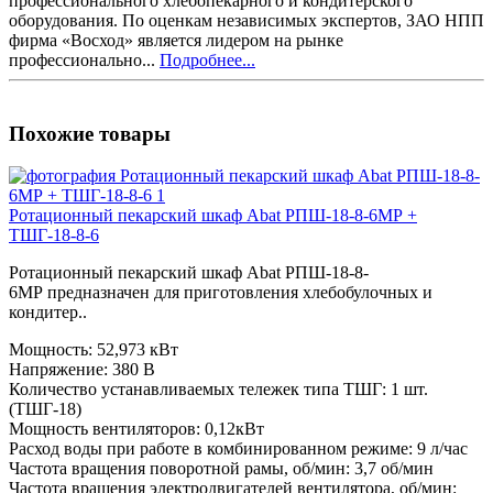
профессионального хлебопекарного и кондитерского
оборудования. По оценкам независимых экспертов, ЗАО НПП
фирма «Восход» является лидером на рынке
профессионально...
Подробнее...
Похожие товары
Ротационный пекарский шкаф Abat РПШ-18-8-6МР +
ТШГ-18-8-6
Ротационный пекарский шкаф Abat РПШ-18-8-
6МР предназначен для приготовления хлебобулочных и
кондитер..
Мощность:
52,973 кВт
Напряжение:
380 В
Количество устанавливаемых тележек типа ТШГ:
1 шт.
(ТШГ-18)
Мощность вентиляторов:
0,12кВт
Расход воды при работе в комбинированном режиме:
9 л/час
Частота вращения поворотной рамы, об/мин:
3,7 об/мин
Частота вращения электродвигателей вентилятора, об/мин: