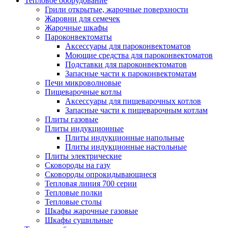
Тепловое оборудование
Грили открытые, жарочные поверхности
Жаровни для семечек
Жарочные шкафы
Пароконвектоматы
Аксессуары для пароконвектоматов
Моющие средства для пароконвектоматов
Подставки для пароконвектоматов
Запасные части к пароконвектоматам
Печи микроволновые
Пищеварочные котлы
Аксессуары для пищеварочных котлов
Запасные части к пищеварочным котлам
Плиты газовые
Плиты индукционные
Плиты индукционные напольные
Плиты индукционные настольные
Плиты электрические
Сковороды на газу
Сковороды опрокидывающиеся
Тепловая линия 700 серии
Тепловые полки
Тепловые столы
Шкафы жарочные газовые
Шкафы сушильные