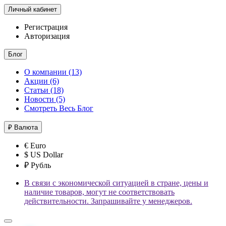
Личный кабинет
Регистрация
Авторизация
Блог
О компании (13)
Акции (6)
Статьи (18)
Новости (5)
Смотреть Весь Блог
₽
Валюта
€ Euro
$ US Dollar
₽ Рубль
В связи с экономической ситуацией в стране, цены и
наличие товаров, могут не соответствовать
действительности. Запрашивайте у менеджеров.