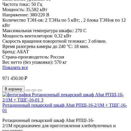
Частота тока::
50 Гц
Мощность:
35,582 кВт
Напряжение:
380/220 В
Количество ТЭН-ов:
2 ТЭНа по 5 кВт; , 2 блока ТЭНов по 12
кВт
Максимальная температура шкафа::
270 С
Мощность вентиляторов:
0,32 кВт
Скорость вращения поворотной тележки::
3 об/мин.
Время разогрева камеры до 240 °C:
18 мин.
Бренд:
АБАТ
Страна-производитель:
Россия
Вес нетто (без упаковки):
570 кг
Показать все
971 450.00 ₽
В корзину
Ротационный пекарский шкаф Abat РПШ-16-2/1М + ТШГ-16-
01
Ротационный пекарский шкаф Abat РПШ-16-
2/1М предназначен для приготовления хлебобулочных и
кондитерс..