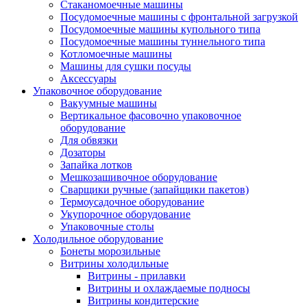
Стаканомоечные машины
Посудомоечные машины с фронтальной загрузкой
Посудомоечные машины купольного типа
Посудомоечные машины туннельного типа
Котломоечные машины
Машины для сушки посуды
Аксессуары
Упаковочное оборудование
Вакуумные машины
Вертикальное фасовочно упаковочное
оборудование
Для обвязки
Дозаторы
Запайка лотков
Мешкозашивочное оборудование
Сварщики ручные (запайщики пакетов)
Термоусадочное оборудование
Укупорочное оборудование
Упаковочные столы
Холодильное оборудование
Бонеты морозильные
Витрины холодильные
Витрины - прилавки
Витрины и охлаждаемые подносы
Витрины кондитерские