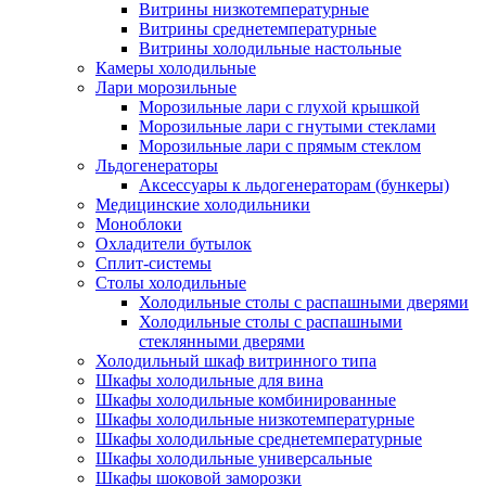
Витрины низкотемпературные
Витрины среднетемпературные
Витрины холодильные настольные
Камеры холодильные
Лари морозильные
Морозильные лари с глухой крышкой
Морозильные лари с гнутыми стеклами
Морозильные лари с прямым стеклом
Льдогенераторы
Аксессуары к льдогенераторам (бункеры)
Медицинские холодильники
Моноблоки
Охладители бутылок
Сплит-системы
Столы холодильные
Холодильные столы с распашными дверями
Холодильные столы с распашными
стеклянными дверями
Холодильный шкаф витринного типа
Шкафы холодильные для вина
Шкафы холодильные комбинированные
Шкафы холодильные низкотемпературные
Шкафы холодильные среднетемпературные
Шкафы холодильные универсальные
Шкафы шоковой заморозки