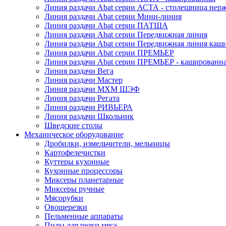
Линия раздачи Abat серии АСТА - столешница нерж
Линия раздачи Abat серии Мини-линия
Линия раздачи Abat серии ПАТША
Линия раздачи Abat серии Передвижная линия
Линия раздачи Abat серии Передвижная линия каш
Линия раздачи Abat серии ПРЕМЬЕР
Линия раздачи Abat серии ПРЕМЬЕР - кашированн
Линия раздачи Вега
Линия раздачи Мастер
Линия раздачи МХМ ШЭФ
Линия раздачи Регата
Линия раздачи РИВЬЕРА
Линия раздачи Школьник
Шведские столы
Механическое оборудование
Дробилки, измельчители, мельницы
Картофелечистки
Куттеры кухонные
Кухонные процессоры
Миксеры планетарные
Миксеры ручные
Мясорубки
Овощерезки
Пельменные аппараты
Пилы для резки мяса