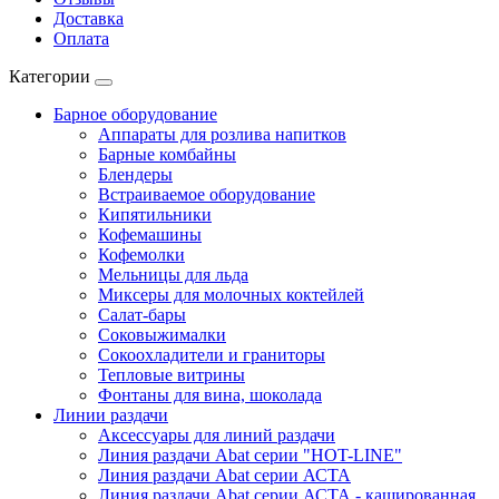
Доставка
Оплата
Категории
Барное оборудование
Аппараты для розлива напитков
Барные комбайны
Блендеры
Встраиваемое оборудование
Кипятильники
Кофемашины
Кофемолки
Мельницы для льда
Миксеры для молочных коктейлей
Салат-бары
Соковыжималки
Сокоохладители и граниторы
Тепловые витрины
Фонтаны для вина, шоколада
Линии раздачи
Аксессуары для линий раздачи
Линия раздачи Abat серии "HOT-LINE"
Линия раздачи Abat серии АСТА
Линия раздачи Abat серии АСТА - кашированная