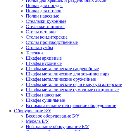
Полка для крышек и разделочных досок
Полки для посуды
Полки для столов
Полки навесные
Стеллажи кухонные
Стеллажи-шпилька
Столы вставки
Столы кондитерские
Столы производственные
Столы-тумбы
Тележки
Шкафы архивные
Шкафы кухонные
Шкафы металлические гардеробные
Шкафы металлические для хоз-инвентаря
Шкафы металлические оружейные
Шкафы металлические офисные, бухгалтерские
Шкафы металлические сумочные секционные
Шкафы навесные
Шкафы сушильные
Вспомогательное нейтральное оборудование
Оборудование Б/У
Весовое оборудование Б/У
Мебель Б/У
Нейтральное оборудование Б/У