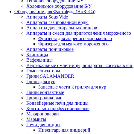
Тепловое оборудование Б/У
Холодильное оборудование Б/У
Оборудование для Фаст-фуда (HoReCa)
Аппараты Sous Vide
Аппараты газированной воды
Аппараты для спиральных чипсов
Аппараты и смеси для приготовления мороженого
Фризеры для жареного мороженого
Фризеры для мягкого мороженого
Аппараты пончиковые
Блинницы
Вафельницы
Вертикальные омлетницы, аппараты "сосиска в яйц
Гомогенизаторы
Грили SALAMANDER
Грили для кур
Запасные части к грилям для кур
Грили контактные
Грили роликовые
Конвейерные печи для пиццы
Коптильни профессиональные
Макароноварки
Мармиты
Печи для пиццы
Инвентарь для пиццерий