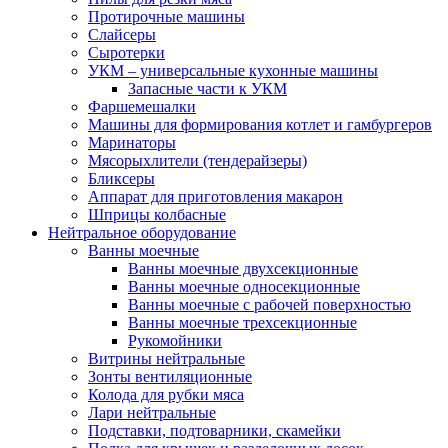
Протирочные машины
Слайсеры
Сыротерки
УКМ – универсальные кухонные машины
Запасные части к УКМ
Фаршемешалки
Машины для формирования котлет и гамбургеров
Маринаторы
Мясорыхлители (тендерайзеры)
Бликсеры
Аппарат для приготовления макарон
Шприцы колбасные
Нейтральное оборудование
Ванны моечные
Ванны моечные двухсекционные
Ванны моечные односекционные
Ванны моечные с рабочей поверхностью
Ванны моечные трехсекционные
Рукомойники
Витрины нейтральные
Зонты вентиляционные
Колода для рубки мяса
Лари нейтральные
Подставки, подтоварники, скамейки