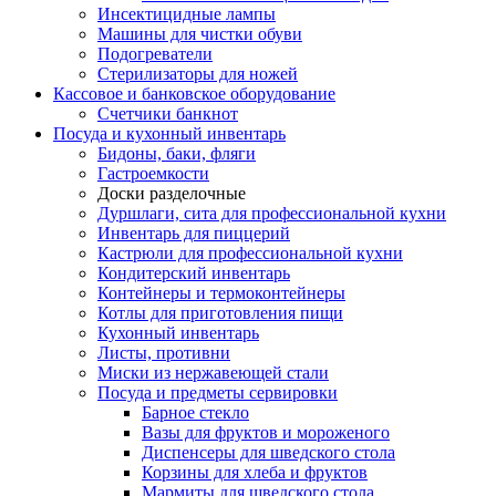
Инсектицидные лампы
Машины для чистки обуви
Подогреватели
Стерилизаторы для ножей
Кассовое и банковское оборудование
Счетчики банкнот
Посуда и кухонный инвентарь
Бидоны, баки, фляги
Гастроемкости
Доски разделочные
Дуршлаги, сита для профессиональной кухни
Инвентарь для пиццерий
Кастрюли для профессиональной кухни
Кондитерский инвентарь
Контейнеры и термоконтейнеры
Котлы для приготовления пищи
Кухонный инвентарь
Листы, противни
Миски из нержавеющей стали
Посуда и предметы сервировки
Барное стекло
Вазы для фруктов и мороженого
Диспенсеры для шведского стола
Корзины для хлеба и фруктов
Мармиты для шведского стола