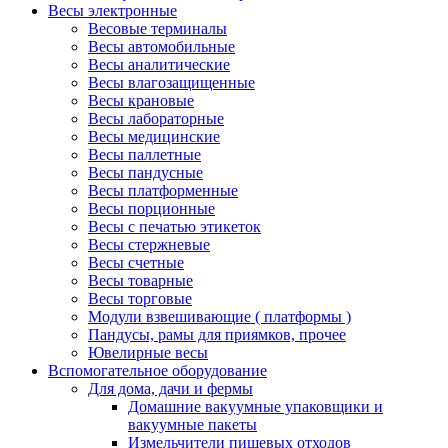
Весы электронные
Весовые терминалы
Весы автомобильные
Весы аналитические
Весы влагозащищенные
Весы крановые
Весы лабораторные
Весы медицинские
Весы паллетные
Весы пандусные
Весы платформенные
Весы порционные
Весы с печатью этикеток
Весы стержневые
Весы счетные
Весы товарные
Весы торговые
Модули взвешивающие ( платформы )
Пандусы, рамы для приямков, прочее
Ювелирные весы
Вспомогательное оборудование
Для дома, дачи и фермы
Домашние вакуумные упаковщики и
вакуумные пакеты
Измельчители пищевых отходов