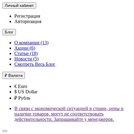
Личный кабинет
Регистрация
Авторизация
Блог
О компании (13)
Акции (6)
Статьи (18)
Новости (5)
Смотреть Весь Блог
₽
Валюта
€ Euro
$ US Dollar
₽ Рубль
В связи с экономической ситуацией в стране, цены и
наличие товаров, могут не соответствовать
действительности. Запрашивайте у менеджеров.