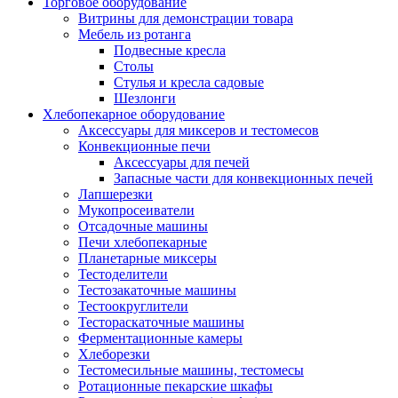
Торговое оборудование
Витрины для демонстрации товара
Мебель из ротанга
Подвесные кресла
Столы
Стулья и кресла садовые
Шезлонги
Хлебопекарное оборудование
Аксессуары для миксеров и тестомесов
Конвекционные печи
Аксессуары для печей
Запасные части для конвекционных печей
Лапшерезки
Мукопросеиватели
Отсадочные машины
Печи хлебопекарные
Планетарные миксеры
Тестоделители
Тестозакаточные машины
Тестоокруглители
Тестораскаточные машины
Ферментационные камеры
Хлеборезки
Тестомесильные машины, тестомесы
Ротационные пекарские шкафы