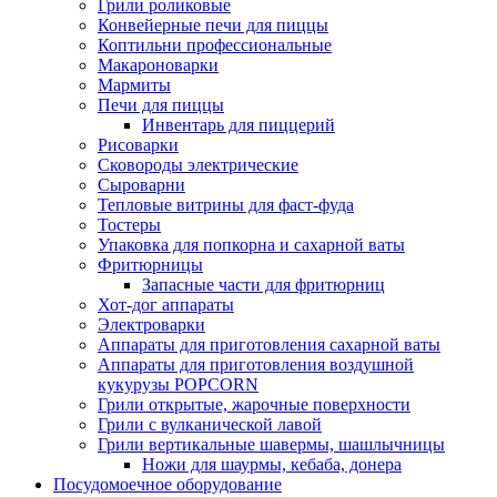
Грили роликовые
Конвейерные печи для пиццы
Коптильни профессиональные
Макароноварки
Мармиты
Печи для пиццы
Инвентарь для пиццерий
Рисоварки
Сковороды электрические
Сыроварни
Тепловые витрины для фаст-фуда
Тостеры
Упаковка для попкорна и сахарной ваты
Фритюрницы
Запасные части для фритюрниц
Хот-дог аппараты
Электроварки
Аппараты для приготовления сахарной ваты
Аппараты для приготовления воздушной
кукурузы POPCORN
Грили открытые, жарочные поверхности
Грили с вулканической лавой
Грили вертикальные шавермы, шашлычницы
Ножи для шаурмы, кебаба, донера
Посудомоечное оборудование