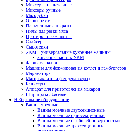
Миксеры планетарные
Миксеры ручные
Мясорубки
Овощерезки
Пельменные аппараты
Пилы для резки мяса
Протирочные машины
Слайсеры
Сыротерки
УКМ – универсальные кухонные машины
Запасные части к УКМ
Фаршемешалки
Машины для формирования котлет и гамбургеров
Маринаторы
Мясорыхлители (тендерайзеры)
Бликсеры
Аппарат для приготовления макарон
Шприцы колбасные
Нейтральное оборудование
Ванны моечные
Ванны моечные двухсекционные
Ванны моечные односекционные
Ванны моечные с рабочей поверхностью
Ванны моечные трехсекционные