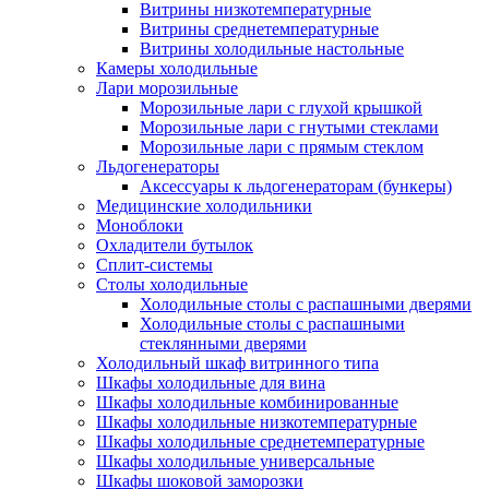
Витрины низкотемпературные
Витрины среднетемпературные
Витрины холодильные настольные
Камеры холодильные
Лари морозильные
Морозильные лари с глухой крышкой
Морозильные лари с гнутыми стеклами
Морозильные лари с прямым стеклом
Льдогенераторы
Аксессуары к льдогенераторам (бункеры)
Медицинские холодильники
Моноблоки
Охладители бутылок
Сплит-системы
Столы холодильные
Холодильные столы с распашными дверями
Холодильные столы с распашными
стеклянными дверями
Холодильный шкаф витринного типа
Шкафы холодильные для вина
Шкафы холодильные комбинированные
Шкафы холодильные низкотемпературные
Шкафы холодильные среднетемпературные
Шкафы холодильные универсальные
Шкафы шоковой заморозки