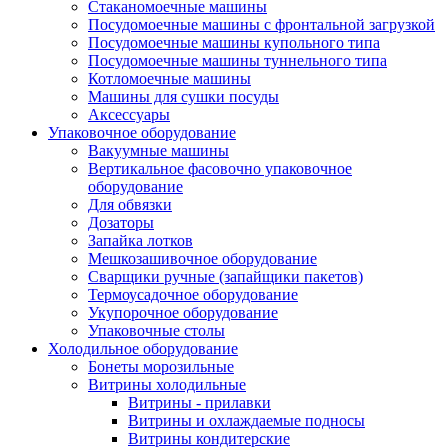
Стаканомоечные машины
Посудомоечные машины с фронтальной загрузкой
Посудомоечные машины купольного типа
Посудомоечные машины туннельного типа
Котломоечные машины
Машины для сушки посуды
Аксессуары
Упаковочное оборудование
Вакуумные машины
Вертикальное фасовочно упаковочное
оборудование
Для обвязки
Дозаторы
Запайка лотков
Мешкозашивочное оборудование
Сварщики ручные (запайщики пакетов)
Термоусадочное оборудование
Укупорочное оборудование
Упаковочные столы
Холодильное оборудование
Бонеты морозильные
Витрины холодильные
Витрины - прилавки
Витрины и охлаждаемые подносы
Витрины кондитерские