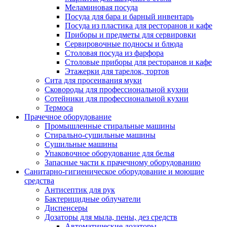
Меламиновая посуда
Посуда для бара и барный инвентарь
Посуда из пластика для ресторанов и кафе
Приборы и предметы для сервировки
Сервировочные подносы и блюда
Столовая посуда из фарфора
Столовые приборы для ресторанов и кафе
Этажерки для тарелок, тортов
Сита для просеивания муки
Сковороды для профессиональной кухни
Сотейники для профессиональной кухни
Термоса
Прачечное оборудование
Промышленные стиральные машины
Стирально-сушильные машины
Сушильные машины
Упаковочное оборудование для белья
Запасные части к прачечному оборудованию
Санитарно-гигиеническое оборудование и моющие
средства
Антисептик для рук
Бактерицидные облучатели
Диспенсеры
Дозаторы для мыла, пены, дез средств
Автоматические дозаторы