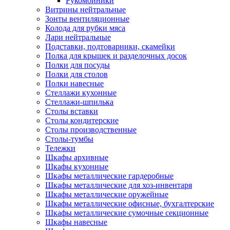
Рукомойники
Витрины нейтральные
Зонты вентиляционные
Колода для рубки мяса
Лари нейтральные
Подставки, подтоварники, скамейки
Полка для крышек и разделочных досок
Полки для посуды
Полки для столов
Полки навесные
Стеллажи кухонные
Стеллажи-шпилька
Столы вставки
Столы кондитерские
Столы производственные
Столы-тумбы
Тележки
Шкафы архивные
Шкафы кухонные
Шкафы металлические гардеробные
Шкафы металлические для хоз-инвентаря
Шкафы металлические оружейные
Шкафы металлические офисные, бухгалтерские
Шкафы металлические сумочные секционные
Шкафы навесные