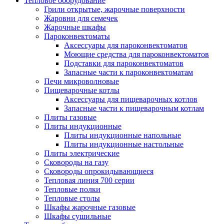
Тепловое оборудование
Грили открытые, жарочные поверхности
Жаровни для семечек
Жарочные шкафы
Пароконвектоматы
Аксессуары для пароконвектоматов
Моющие средства для пароконвектоматов
Подставки для пароконвектоматов
Запасные части к пароконвектоматам
Печи микроволновые
Пищеварочные котлы
Аксессуары для пищеварочных котлов
Запасные части к пищеварочным котлам
Плиты газовые
Плиты индукционные
Плиты индукционные напольные
Плиты индукционные настольные
Плиты электрические
Сковороды на газу
Сковороды опрокидывающиеся
Тепловая линия 700 серии
Тепловые полки
Тепловые столы
Шкафы жарочные газовые
Шкафы сушильные