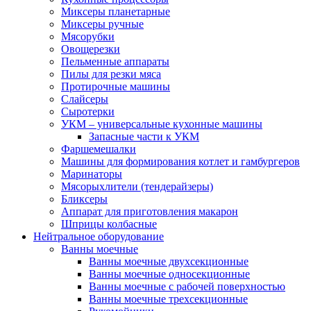
Миксеры планетарные
Миксеры ручные
Мясорубки
Овощерезки
Пельменные аппараты
Пилы для резки мяса
Протирочные машины
Слайсеры
Сыротерки
УКМ – универсальные кухонные машины
Запасные части к УКМ
Фаршемешалки
Машины для формирования котлет и гамбургеров
Маринаторы
Мясорыхлители (тендерайзеры)
Бликсеры
Аппарат для приготовления макарон
Шприцы колбасные
Нейтральное оборудование
Ванны моечные
Ванны моечные двухсекционные
Ванны моечные односекционные
Ванны моечные с рабочей поверхностью
Ванны моечные трехсекционные