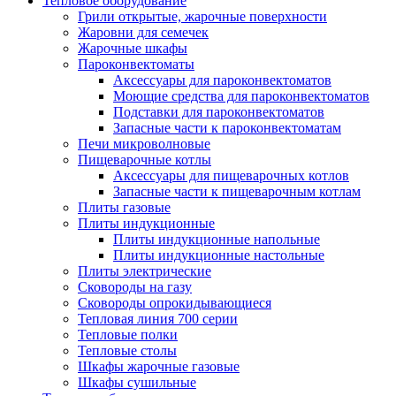
Тепловое оборудование
Грили открытые, жарочные поверхности
Жаровни для семечек
Жарочные шкафы
Пароконвектоматы
Аксессуары для пароконвектоматов
Моющие средства для пароконвектоматов
Подставки для пароконвектоматов
Запасные части к пароконвектоматам
Печи микроволновые
Пищеварочные котлы
Аксессуары для пищеварочных котлов
Запасные части к пищеварочным котлам
Плиты газовые
Плиты индукционные
Плиты индукционные напольные
Плиты индукционные настольные
Плиты электрические
Сковороды на газу
Сковороды опрокидывающиеся
Тепловая линия 700 серии
Тепловые полки
Тепловые столы
Шкафы жарочные газовые
Шкафы сушильные