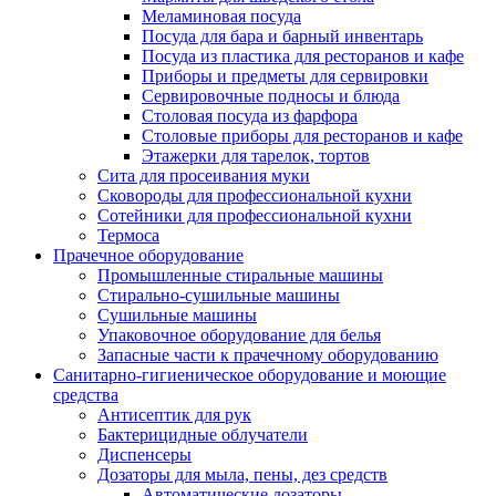
Меламиновая посуда
Посуда для бара и барный инвентарь
Посуда из пластика для ресторанов и кафе
Приборы и предметы для сервировки
Сервировочные подносы и блюда
Столовая посуда из фарфора
Столовые приборы для ресторанов и кафе
Этажерки для тарелок, тортов
Сита для просеивания муки
Сковороды для профессиональной кухни
Сотейники для профессиональной кухни
Термоса
Прачечное оборудование
Промышленные стиральные машины
Стирально-сушильные машины
Сушильные машины
Упаковочное оборудование для белья
Запасные части к прачечному оборудованию
Санитарно-гигиеническое оборудование и моющие
средства
Антисептик для рук
Бактерицидные облучатели
Диспенсеры
Дозаторы для мыла, пены, дез средств
Автоматические дозаторы