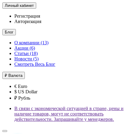
Личный кабинет
Регистрация
Авторизация
Блог
О компании (13)
Акции (6)
Статьи (18)
Новости (5)
Смотреть Весь Блог
₽
Валюта
€ Euro
$ US Dollar
₽ Рубль
В связи с экономической ситуацией в стране, цены и
наличие товаров, могут не соответствовать
действительности. Запрашивайте у менеджеров.