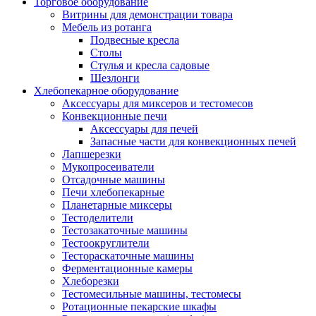
Торговое оборудование
Витрины для демонстрации товара
Мебель из ротанга
Подвесные кресла
Столы
Стулья и кресла садовые
Шезлонги
Хлебопекарное оборудование
Аксессуары для миксеров и тестомесов
Конвекционные печи
Аксессуары для печей
Запасные части для конвекционных печей
Лапшерезки
Мукопросеиватели
Отсадочные машины
Печи хлебопекарные
Планетарные миксеры
Тестоделители
Тестозакаточные машины
Тестоокруглители
Тестораскаточные машины
Ферментационные камеры
Хлеборезки
Тестомесильные машины, тестомесы
Ротационные пекарские шкафы