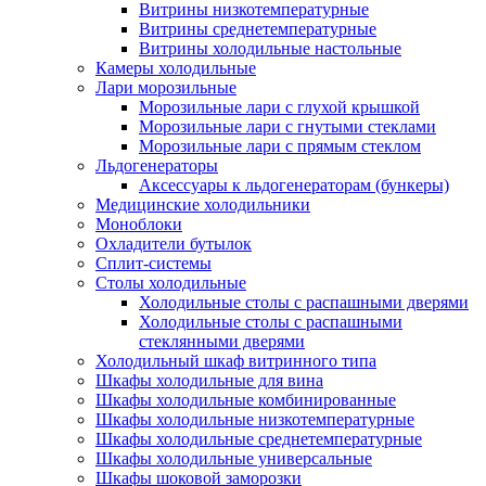
Витрины низкотемпературные
Витрины среднетемпературные
Витрины холодильные настольные
Камеры холодильные
Лари морозильные
Морозильные лари с глухой крышкой
Морозильные лари с гнутыми стеклами
Морозильные лари с прямым стеклом
Льдогенераторы
Аксессуары к льдогенераторам (бункеры)
Медицинские холодильники
Моноблоки
Охладители бутылок
Сплит-системы
Столы холодильные
Холодильные столы с распашными дверями
Холодильные столы с распашными
стеклянными дверями
Холодильный шкаф витринного типа
Шкафы холодильные для вина
Шкафы холодильные комбинированные
Шкафы холодильные низкотемпературные
Шкафы холодильные среднетемпературные
Шкафы холодильные универсальные
Шкафы шоковой заморозки