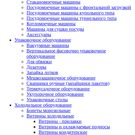
Стаканомоечные машины
Посудомоечные машины с фронтальной загрузкой
Посудомоечные машины купольного типа
Посудомоечные машины туннельного типа
Котломоечные машины
Машины для сушки посуды
Аксессуары
Упаковочное оборудование
Вакуумные машины
Вертикальное фасовочно упаковочное
оборудование
Для обвязки
Дозаторы
Запайка лотков
Мешкозашивочное оборудование
Сварщики ручные (запайщики пакетов)
Термоусадочное оборудование
Укупорочное оборудование
Упаковочные столы
Холодильное оборудование
Бонеты морозильные
Витрины холодильные
Витрины - прилавки
Витрины и охлаждаемые подносы
Витрины кондитерские