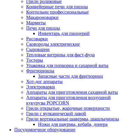
Грили роликовые
Конвейерные печи для пиццы
Коптильни профессиональные
Макароноварки
Мармиты
Печи для пиццы
Инвентарь для пиццерий
Рисоварки
Сковороды электрические
Сыроварни
Тепловые витрины для фаст-фуда
Тостеры
Упаковка для попкорна и сахарной ваты
Фритюрницы
Запасные части для фритюрниц
Хот-дог аппараты
Электроварки
Аппараты для приготовления сахарной ваты
Аппараты для приготовления воздушной
кукурузы POPCORN
Грили открытые, жарочные поверхности
Грили с вулканической лавой
Грили вертикальные шавермы, шашлычницы
Ножи для шаурмы, кебаба, донера
Посудомоечное оборудование