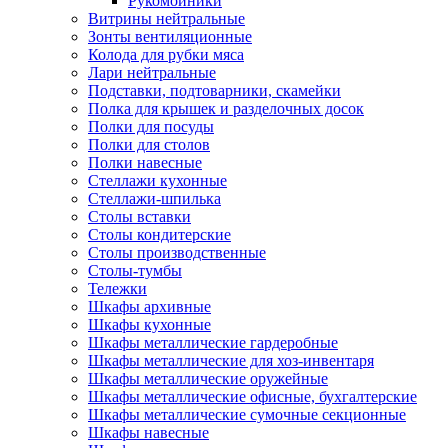
Рукомойники
Витрины нейтральные
Зонты вентиляционные
Колода для рубки мяса
Лари нейтральные
Подставки, подтоварники, скамейки
Полка для крышек и разделочных досок
Полки для посуды
Полки для столов
Полки навесные
Стеллажи кухонные
Стеллажи-шпилька
Столы вставки
Столы кондитерские
Столы производственные
Столы-тумбы
Тележки
Шкафы архивные
Шкафы кухонные
Шкафы металлические гардеробные
Шкафы металлические для хоз-инвентаря
Шкафы металлические оружейные
Шкафы металлические офисные, бухгалтерские
Шкафы металлические сумочные секционные
Шкафы навесные