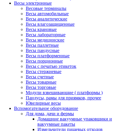
Весы электронные
Весовые терминалы
Весы автомобильные
Весы аналитические
Весы влагозащищенные
Весы крановые
Весы лабораторные
Весы медицинские
Весы паллетные
Весы пандусные
Весы платформенные
Весы порционные
Весы с печатью этикеток
Весы стержневые
Весы счетные
Весы товарные
Весы торговые
Модули взвешивающие ( платформы )
Пандусы, рамы для приямков, прочее
Ювелирные весы
Вспомогательное оборудование
Для дома, дачи и фермы
Домашние вакуумные упаковщики и
вакуумные пакеты
Измельчители пищевых отходов