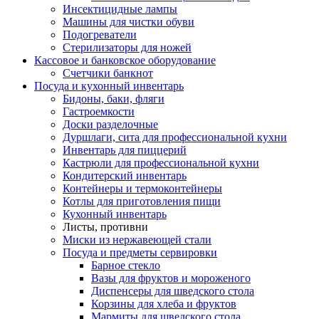
Инсектицидные лампы
Машины для чистки обуви
Подогреватели
Стерилизаторы для ножей
Кассовое и банковское оборудование
Счетчики банкнот
Посуда и кухонный инвентарь
Бидоны, баки, фляги
Гастроемкости
Доски разделочные
Дуршлаги, сита для профессиональной кухни
Инвентарь для пиццерий
Кастрюли для профессиональной кухни
Кондитерский инвентарь
Контейнеры и термоконтейнеры
Котлы для приготовления пищи
Кухонный инвентарь
Листы, противни
Миски из нержавеющей стали
Посуда и предметы сервировки
Барное стекло
Вазы для фруктов и мороженого
Диспенсеры для шведского стола
Корзины для хлеба и фруктов
Мармиты для шведского стола