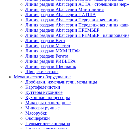
Линия раздачи Abat серии АСТА - столешница нерж
Линия раздачи Abat серии Мини-линия
Линия раздачи Abat серии ПАТША
Линия раздачи Abat серии Передвижная линия
Линия раздачи Abat серии Передвижная линия каш
Линия раздачи Abat серии ПРЕМЬЕР
Линия раздачи Abat серии ПРЕМЬЕР - кашированн
Линия раздачи Вега
Линия раздачи Мастер
Линия раздачи МХМ ШЭФ
Линия раздачи Регата
Линия раздачи РИВЬЕРА
Линия раздачи Школьник
Шведские столы
Механическое оборудование
Дробилки, измельчители, мельницы
Картофелечистки
Куттеры кухонные
Кухонные процессоры
Миксеры планетарные
Миксеры ручные
Мясорубки
Овощерезки
Пельменные аппараты
Пилы для резки мяса