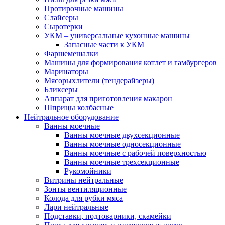
Протирочные машины
Слайсеры
Сыротерки
УКМ – универсальные кухонные машины
Запасные части к УКМ
Фаршемешалки
Машины для формирования котлет и гамбургеров
Маринаторы
Мясорыхлители (тендерайзеры)
Бликсеры
Аппарат для приготовления макарон
Шприцы колбасные
Нейтральное оборудование
Ванны моечные
Ванны моечные двухсекционные
Ванны моечные односекционные
Ванны моечные с рабочей поверхностью
Ванны моечные трехсекционные
Рукомойники
Витрины нейтральные
Зонты вентиляционные
Колода для рубки мяса
Лари нейтральные
Подставки, подтоварники, скамейки