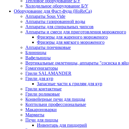
Тепловое оборудование Б/У
Холодильное оборудование Б/У
Оборудование для Фаст-фуда (HoReCa)
Аппараты Sous Vide
Аппараты газированной воды
Аппараты для спиральных чипсов
Аппараты и смеси для приготовления мороженого
Фризеры для жареного мороженого
Фризеры для мягкого мороженого
Аппараты пончиковые
Блинницы
Вафельницы
Вертикальные омлетницы, аппараты "сосиска в яйц
Гомогенизаторы
Грили SALAMANDER
Грили для кур
Запасные части к грилям для кур
Грили контактные
Грили роликовые
Конвейерные печи для пиццы
Коптильни профессиональные
Макароноварки
Мармиты
Печи для пиццы
Инвентарь для пиццерий