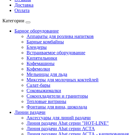
Доставка
Оплата
Категории
Барное оборудование
Аппараты для розлива напитков
Барные комбайны
Блендеры
Встраиваемое оборудование
Кипятильники
Кофемашины
Кофемолки
Мельницы для льда
Миксеры для молочных коктейлей
Салат-бары
Соковыжималки
Сокоохладители и граниторы
Тепловые витрины
Фонтаны для вина, шоколада
Линии раздачи
Аксессуары для линий раздачи
Линия раздачи Abat серии "HOT-LINE"
Линия раздачи Abat серии АСТА
Линия раздачи Abat серии АСТА - кашированная