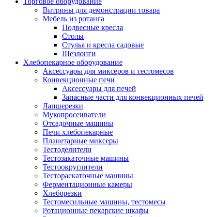
Торговое оборудование
Витрины для демонстрации товара
Мебель из ротанга
Подвесные кресла
Столы
Стулья и кресла садовые
Шезлонги
Хлебопекарное оборудование
Аксессуары для миксеров и тестомесов
Конвекционные печи
Аксессуары для печей
Запасные части для конвекционных печей
Лапшерезки
Мукопросеиватели
Отсадочные машины
Печи хлебопекарные
Планетарные миксеры
Тестоделители
Тестозакаточные машины
Тестоокруглители
Тестораскаточные машины
Ферментационные камеры
Хлеборезки
Тестомесильные машины, тестомесы
Ротационные пекарские шкафы