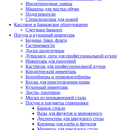
Инсектицидные лампы
Машины для чистки обуви
Подогреватели
Стерилизаторы для ножей
Кассовое и банковское оборудование
Счетчики банкнот
Посуда и кухонный инвентарь
Бидоны, баки, фляги
Гастроемкости
Доски разделочные
Дуршлаги, сита для профессиональной кухни
Инвентарь для пиццерий
Кастрюли для профессиональной кухни
Кондитерский инвентарь
Контейнеры и термоконтейнеры
Котлы для приготовления пищи
Кухонный инвентарь
Листы, противни
Миски из нержавеющей стали
Посуда и предметы сервировки
Барное стекло
Вазы для фруктов и мороженого
Диспенсеры для шведского стола
Корзины для хлеба и фруктов
Мармиты для шведского стола