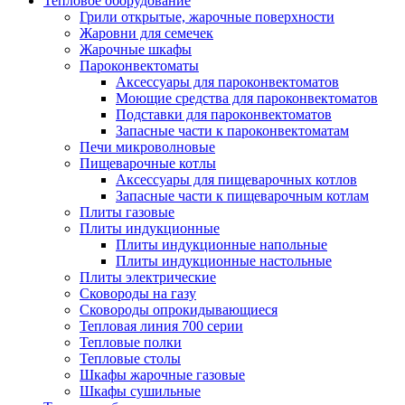
Тепловое оборудование
Грили открытые, жарочные поверхности
Жаровни для семечек
Жарочные шкафы
Пароконвектоматы
Аксессуары для пароконвектоматов
Моющие средства для пароконвектоматов
Подставки для пароконвектоматов
Запасные части к пароконвектоматам
Печи микроволновые
Пищеварочные котлы
Аксессуары для пищеварочных котлов
Запасные части к пищеварочным котлам
Плиты газовые
Плиты индукционные
Плиты индукционные напольные
Плиты индукционные настольные
Плиты электрические
Сковороды на газу
Сковороды опрокидывающиеся
Тепловая линия 700 серии
Тепловые полки
Тепловые столы
Шкафы жарочные газовые
Шкафы сушильные