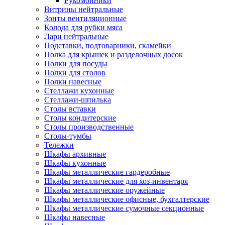
Рукомойники
Витрины нейтральные
Зонты вентиляционные
Колода для рубки мяса
Лари нейтральные
Подставки, подтоварники, скамейки
Полка для крышек и разделочных досок
Полки для посуды
Полки для столов
Полки навесные
Стеллажи кухонные
Стеллажи-шпилька
Столы вставки
Столы кондитерские
Столы производственные
Столы-тумбы
Тележки
Шкафы архивные
Шкафы кухонные
Шкафы металлические гардеробные
Шкафы металлические для хоз-инвентаря
Шкафы металлические оружейные
Шкафы металлические офисные, бухгалтерские
Шкафы металлические сумочные секционные
Шкафы навесные