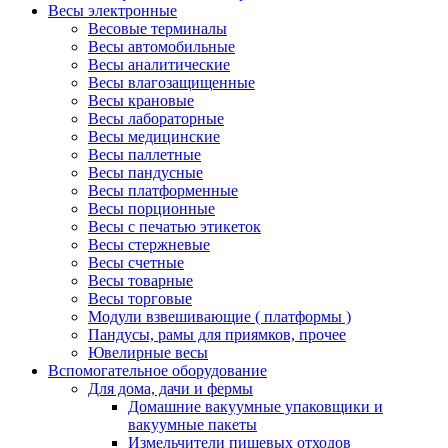
Весы электронные
Весовые терминалы
Весы автомобильные
Весы аналитические
Весы влагозащищенные
Весы крановые
Весы лабораторные
Весы медицинские
Весы паллетные
Весы пандусные
Весы платформенные
Весы порционные
Весы с печатью этикеток
Весы стержневые
Весы счетные
Весы товарные
Весы торговые
Модули взвешивающие ( платформы )
Пандусы, рамы для приямков, прочее
Ювелирные весы
Вспомогательное оборудование
Для дома, дачи и фермы
Домашние вакуумные упаковщики и
вакуумные пакеты
Измельчители пищевых отходов