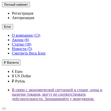
Личный кабинет
Регистрация
Авторизация
Блог
О компании (13)
Акции (6)
Статьи (18)
Новости (5)
Смотреть Весь Блог
₽
Валюта
€ Euro
$ US Dollar
₽ Рубль
В связи с экономической ситуацией в стране, цены и
наличие товаров, могут не соответствовать
действительности. Запрашивайте у менеджеров.