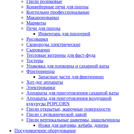
Грили роликовые
Конвейерные печи для пиццы
Коптильни профессиональные
Макароноварки
Мармиты
Печи для пиццы
Инвентарь для пиццерий
Рисоварки
Сковороды электрические
Сыроварни
Тепловые витрины для фаст-фуда
Тостеры
Упаковка для попкорна и сахарной ваты
Фритюрницы
Запасные части для фритюрниц
Хот-дог аппараты
Электроварки
Аппараты для приготовления сахарной ваты
Аппараты для приготовления воздушной
кукурузы POPCORN
Грили открытые, жарочные поверхности
Грили с вулканической лавой
Грили вертикальные шавермы, шашлычницы
Ножи для шаурмы, кебаба, донера
Посудомоечное оборудование