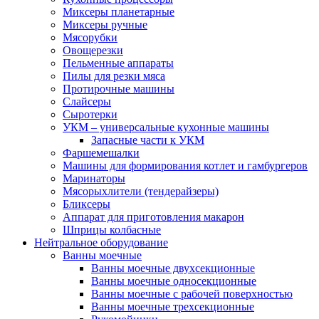
Миксеры планетарные
Миксеры ручные
Мясорубки
Овощерезки
Пельменные аппараты
Пилы для резки мяса
Протирочные машины
Слайсеры
Сыротерки
УКМ – универсальные кухонные машины
Запасные части к УКМ
Фаршемешалки
Машины для формирования котлет и гамбургеров
Маринаторы
Мясорыхлители (тендерайзеры)
Бликсеры
Аппарат для приготовления макарон
Шприцы колбасные
Нейтральное оборудование
Ванны моечные
Ванны моечные двухсекционные
Ванны моечные односекционные
Ванны моечные с рабочей поверхностью
Ванны моечные трехсекционные