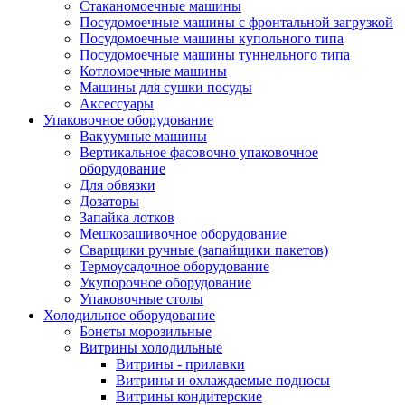
Стаканомоечные машины
Посудомоечные машины с фронтальной загрузкой
Посудомоечные машины купольного типа
Посудомоечные машины туннельного типа
Котломоечные машины
Машины для сушки посуды
Аксессуары
Упаковочное оборудование
Вакуумные машины
Вертикальное фасовочно упаковочное
оборудование
Для обвязки
Дозаторы
Запайка лотков
Мешкозашивочное оборудование
Сварщики ручные (запайщики пакетов)
Термоусадочное оборудование
Укупорочное оборудование
Упаковочные столы
Холодильное оборудование
Бонеты морозильные
Витрины холодильные
Витрины - прилавки
Витрины и охлаждаемые подносы
Витрины кондитерские