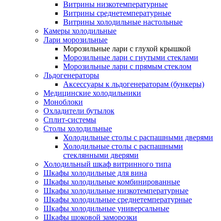
Витрины низкотемпературные
Витрины среднетемпературные
Витрины холодильные настольные
Камеры холодильные
Лари морозильные
Морозильные лари с глухой крышкой
Морозильные лари с гнутыми стеклами
Морозильные лари с прямым стеклом
Льдогенераторы
Аксессуары к льдогенераторам (бункеры)
Медицинские холодильники
Моноблоки
Охладители бутылок
Сплит-системы
Столы холодильные
Холодильные столы с распашными дверями
Холодильные столы с распашными
стеклянными дверями
Холодильный шкаф витринного типа
Шкафы холодильные для вина
Шкафы холодильные комбинированные
Шкафы холодильные низкотемпературные
Шкафы холодильные среднетемпературные
Шкафы холодильные универсальные
Шкафы шоковой заморозки