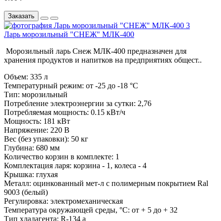
Заказать
Ларь морозильный "СНЕЖ" МЛК-400
Морозильный ларь Снеж МЛК-400 предназначен для
хранения продуктов и напитков на предприятиях общест..
Объем:
335 л
Температурный режим:
от -25 до -18 °С
Тип:
морозильный
Потребление электроэнергии за сутки:
2,76
Потребляемая мощность:
0.15 кВт/ч
Мощность:
181 кВт
Напряжение:
220 В
Вес (без упаковки):
50 кг
Глубина:
680 мм
Количество корзин в комплекте:
1
Комплектация ларя:
корзина - 1, колеса - 4
Крышка:
глухая
Металл:
оцинкованный мет-л с полимерным покрытием Ral
9003 (белый)
Регулировка:
электромеханическая
Температура окружающей среды, °С:
от + 5 до + 32
Тип хладагента:
R-134 a