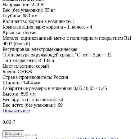
Напряжение:
220 В
Вес (без упаковки):
55 кг
Глубина:
680 мм
Количество корзин в комплекте:
1
Комплектация ларя:
корзина - 1, колеса - 4
Крышка:
глухая
Металл:
оцинкованный мет-л с полимерным покрытием Ral
9003 (белый)
Регулировка:
электромеханическая
Температура окружающей среды, °С:
от + 5 до + 32
Тип хладагента:
R-134 a
Цвет пластика:
серый
Бренд:
СНЕЖ
Страна-производитель:
Россия
Ширина:
1404 мм
Габаритные размеры в упаковке:
0,85 / 0,65 / 1,45
Высота:
890 мм
Вес брутто (с упаковкой):
74
Вес нетто (без упаковки):
69
Показать все
0.00 ₽
Заказать