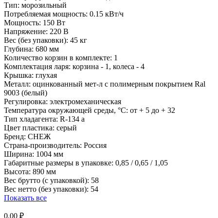
Тип:
морозильный
Потребляемая мощность:
0.15 кВт/ч
Мощность:
150 Вт
Напряжение:
220 В
Вес (без упаковки):
45 кг
Глубина:
680 мм
Количество корзин в комплекте:
1
Комплектация ларя:
корзина - 1, колеса - 4
Крышка:
глухая
Металл:
оцинкованный мет-л с полимерным покрытием Ral
9003 (белый)
Регулировка:
электромеханическая
Температура окружающей среды, °С:
от + 5 до + 32
Тип хладагента:
R-134 a
Цвет пластика:
серый
Бренд:
СНЕЖ
Страна-производитель:
Россия
Ширина:
1004 мм
Габаритные размеры в упаковке:
0,85 / 0,65 / 1,05
Высота:
890 мм
Вес брутто (с упаковкой):
58
Вес нетто (без упаковки):
54
Показать все
0.00 ₽