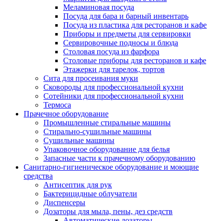
Меламиновая посуда
Посуда для бара и барный инвентарь
Посуда из пластика для ресторанов и кафе
Приборы и предметы для сервировки
Сервировочные подносы и блюда
Столовая посуда из фарфора
Столовые приборы для ресторанов и кафе
Этажерки для тарелок, тортов
Сита для просеивания муки
Сковороды для профессиональной кухни
Сотейники для профессиональной кухни
Термоса
Прачечное оборудование
Промышленные стиральные машины
Стирально-сушильные машины
Сушильные машины
Упаковочное оборудование для белья
Запасные части к прачечному оборудованию
Санитарно-гигиеническое оборудование и моющие
средства
Антисептик для рук
Бактерицидные облучатели
Диспенсеры
Дозаторы для мыла, пены, дез средств
Автоматические дозаторы