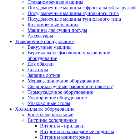
Стаканомоечные машины
Посудомоечные машины с фронтальной загрузкой
Посудомоечные машины купольного типа
Посудомоечные машины туннельного типа
Котломоечные машины
Машины для сушки посуды
Аксессуары
Упаковочное оборудование
Вакуумные машины
Вертикальное фасовочно упаковочное
оборудование
Для обвязки
Дозаторы
Запайка лотков
Мешкозашивочное оборудование
Сварщики ручные (запайщики пакетов)
Термоусадочное оборудование
Укупорочное оборудование
Упаковочные столы
Холодильное оборудование
Бонеты морозильные
Витрины холодильные
Витрины - прилавки
Витрины и охлаждаемые подносы
Витрины кондитерские