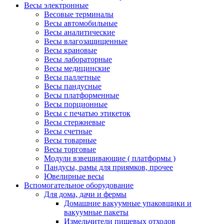
Весы электронные
Весовые терминалы
Весы автомобильные
Весы аналитические
Весы влагозащищенные
Весы крановые
Весы лабораторные
Весы медицинские
Весы паллетные
Весы пандусные
Весы платформенные
Весы порционные
Весы с печатью этикеток
Весы стержневые
Весы счетные
Весы товарные
Весы торговые
Модули взвешивающие ( платформы )
Пандусы, рамы для приямков, прочее
Ювелирные весы
Вспомогательное оборудование
Для дома, дачи и фермы
Домашние вакуумные упаковщики и
вакуумные пакеты
Измельчители пищевых отходов