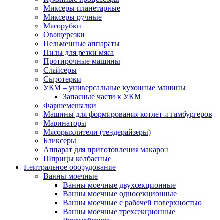
Миксеры планетарные
Миксеры ручные
Мясорубки
Овощерезки
Пельменные аппараты
Пилы для резки мяса
Протирочные машины
Слайсеры
Сыротерки
УКМ – универсальные кухонные машины
Запасные части к УКМ
Фаршемешалки
Машины для формирования котлет и гамбургеров
Маринаторы
Мясорыхлители (тендерайзеры)
Бликсеры
Аппарат для приготовления макарон
Шприцы колбасные
Нейтральное оборудование
Ванны моечные
Ванны моечные двухсекционные
Ванны моечные односекционные
Ванны моечные с рабочей поверхностью
Ванны моечные трехсекционные