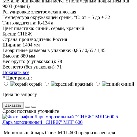
Металл:
оцинкованный мет-л с полимерным покрытием Ral
9003 (белый)
Регулировка:
электромеханическая
Температура окружающей среды, °С:
от + 5 до + 32
Тип хладагента:
R-134 a
Цвет пластика:
синий, серый, красный
Бренд:
СНЕЖ
Страна-производитель:
Россия
Ширина:
1404 мм
Габаритные размеры в упаковке:
0,85 / 0,65 / 1,45
Высота:
880 мм
Вес брутто (с упаковкой):
78
Вес нетто (без упаковки):
71
Показать все
*
Цвет рамки:
серый
красный
синий
Цена по запросу
Заказать
Сроки поставки уточняйте
Ларь морозильный "СНЕЖ" МЛГ-600
Морозильный ларь Снеж МЛГ-600 предназначен для