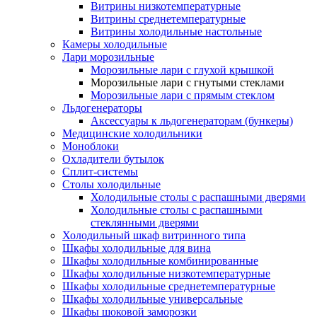
Витрины низкотемпературные
Витрины среднетемпературные
Витрины холодильные настольные
Камеры холодильные
Лари морозильные
Морозильные лари с глухой крышкой
Морозильные лари с гнутыми стеклами
Морозильные лари с прямым стеклом
Льдогенераторы
Аксессуары к льдогенераторам (бункеры)
Медицинские холодильники
Моноблоки
Охладители бутылок
Сплит-системы
Столы холодильные
Холодильные столы с распашными дверями
Холодильные столы с распашными
стеклянными дверями
Холодильный шкаф витринного типа
Шкафы холодильные для вина
Шкафы холодильные комбинированные
Шкафы холодильные низкотемпературные
Шкафы холодильные среднетемпературные
Шкафы холодильные универсальные
Шкафы шоковой заморозки