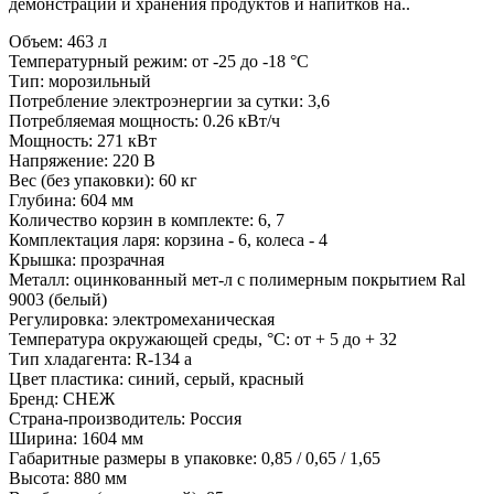
демонстрации и хранения продуктов и напитков на..
Объем:
463 л
Температурный режим:
от -25 до -18 °С
Тип:
морозильный
Потребление электроэнергии за сутки:
3,6
Потребляемая мощность:
0.26 кВт/ч
Мощность:
271 кВт
Напряжение:
220 В
Вес (без упаковки):
60 кг
Глубина:
604 мм
Количество корзин в комплекте:
6, 7
Комплектация ларя:
корзина - 6, колеса - 4
Крышка:
прозрачная
Металл:
оцинкованный мет-л с полимерным покрытием Ral
9003 (белый)
Регулировка:
электромеханическая
Температура окружающей среды, °С:
от + 5 до + 32
Тип хладагента:
R-134 a
Цвет пластика:
синий, серый, красный
Бренд:
СНЕЖ
Страна-производитель:
Россия
Ширина:
1604 мм
Габаритные размеры в упаковке:
0,85 / 0,65 / 1,65
Высота:
880 мм