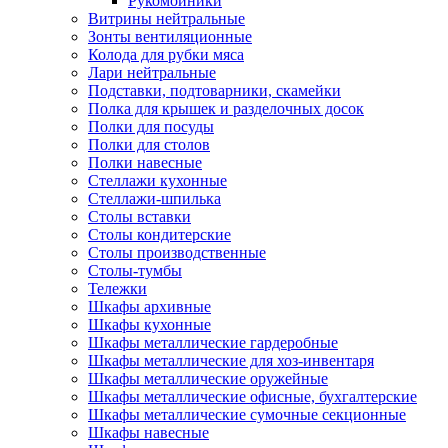
Рукомойники
Витрины нейтральные
Зонты вентиляционные
Колода для рубки мяса
Лари нейтральные
Подставки, подтоварники, скамейки
Полка для крышек и разделочных досок
Полки для посуды
Полки для столов
Полки навесные
Стеллажи кухонные
Стеллажи-шпилька
Столы вставки
Столы кондитерские
Столы производственные
Столы-тумбы
Тележки
Шкафы архивные
Шкафы кухонные
Шкафы металлические гардеробные
Шкафы металлические для хоз-инвентаря
Шкафы металлические оружейные
Шкафы металлические офисные, бухгалтерские
Шкафы металлические сумочные секционные
Шкафы навесные