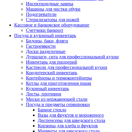
Инсектицидные лампы
Машины для чистки обуви
Подогреватели
Стерилизаторы для ножей
Кассовое и банковское оборудование
Счетчики банкнот
Посуда и кухонный инвентарь
Бидоны, баки, фляги
Гастроемкости
Доски разделочные
Дуршлаги, сита для профессиональной кухни
Инвентарь для пиццерий
Кастрюли для профессиональной кухни
Кондитерский инвентарь
Контейнеры и термоконтейнеры
Котлы для приготовления пищи
Кухонный инвентарь
Листы, противни
Миски из нержавеющей стали
Посуда и предметы сервировки
Барное стекло
Вазы для фруктов и мороженого
Диспенсеры для шведского стола
Корзины для хлеба и фруктов
Мармиты для шведского стола