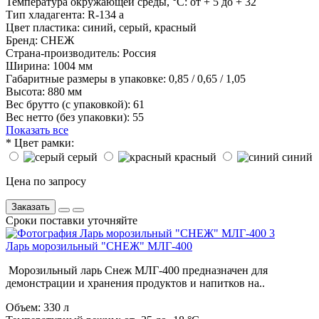
Температура окружающей среды, °С:
от + 5 до + 32
Тип хладагента:
R-134 a
Цвет пластика:
синий, серый, красный
Бренд:
СНЕЖ
Страна-производитель:
Россия
Ширина:
1004 мм
Габаритные размеры в упаковке:
0,85 / 0,65 / 1,05
Высота:
880 мм
Вес брутто (с упаковкой):
61
Вес нетто (без упаковки):
55
Показать все
*
Цвет рамки:
серый
красный
синий
Цена по запросу
Заказать
Сроки поставки уточняйте
Ларь морозильный "СНЕЖ" МЛГ-400
Морозильный ларь Снеж МЛГ-400 предназначен для
демонстрации и хранения продуктов и напитков на..
Объем:
330 л