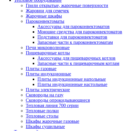
Тепловое оборудование
Грили открытые, жарочные поверхности
Жаровни для семечек
Жарочные шкафы
Пароконвектоматы
Аксессуары для пароконвектоматов
Моющие средства для пароконвектоматов
Подставки для пароконвектоматов
Запасные части к пароконвектоматам
Печи микроволновые
Пищеварочные котлы
Аксессуары для пищеварочных котлов
Запасные части к пищеварочным котлам
Плиты газовые
Плиты индукционные
Плиты индукционные напольные
Плиты индукционные настольные
Плиты электрические
Сковороды на газу
Сковороды опрокидывающиеся
Тепловая линия 700 серии
Тепловые полки
Тепловые столы
Шкафы жарочные газовые
Шкафы сушильные