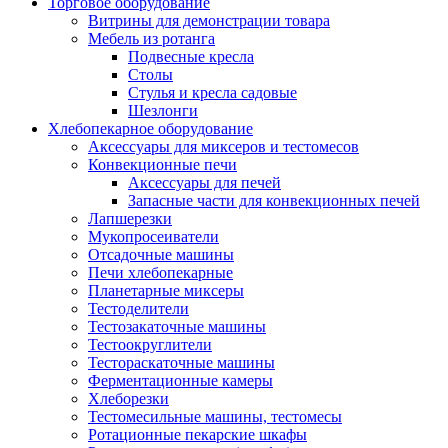
Торговое оборудование
Витрины для демонстрации товара
Мебель из ротанга
Подвесные кресла
Столы
Стулья и кресла садовые
Шезлонги
Хлебопекарное оборудование
Аксессуары для миксеров и тестомесов
Конвекционные печи
Аксессуары для печей
Запасные части для конвекционных печей
Лапшерезки
Мукопросеиватели
Отсадочные машины
Печи хлебопекарные
Планетарные миксеры
Тестоделители
Тестозакаточные машины
Тестоокруглители
Тестораскаточные машины
Ферментационные камеры
Хлеборезки
Тестомесильные машины, тестомесы
Ротационные пекарские шкафы