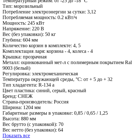
Температурный режим:
от -25 до -18 °С
Тип:
морозильный
Потребление электроэнергии за сутки:
3,12
Потребляемая мощность:
0.2 кВт/ч
Мощность:
245 кВт
Напряжение:
220 В
Вес (без упаковки):
50 кг
Глубина:
604 мм
Количество корзин в комплекте:
4, 5
Комплектация ларя:
корзина - 4, колеса - 4
Крышка:
прозрачная
Металл:
оцинкованный мет-л с полимерным покрытием Ral
9003 (белый)
Регулировка:
электромеханическая
Температура окружающей среды, °С:
от + 5 до + 32
Тип хладагента:
R-134 a
Цвет пластика:
синий, серый, красный
Бренд:
СНЕЖ
Страна-производитель:
Россия
Ширина:
1204 мм
Габаритные размеры в упаковке:
0,85 / 0,65 / 1,25
Высота:
880 мм
Вес брутто (с упаковкой):
70
Вес нетто (без упаковки):
64
Показать все