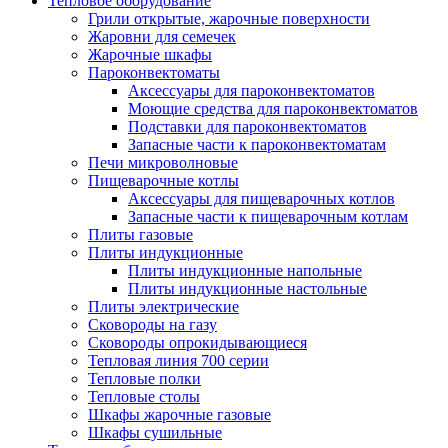
Тепловое оборудование
Грили открытые, жарочные поверхности
Жаровни для семечек
Жарочные шкафы
Пароконвектоматы
Аксессуары для пароконвектоматов
Моющие средства для пароконвектоматов
Подставки для пароконвектоматов
Запасные части к пароконвектоматам
Печи микроволновые
Пищеварочные котлы
Аксессуары для пищеварочных котлов
Запасные части к пищеварочным котлам
Плиты газовые
Плиты индукционные
Плиты индукционные напольные
Плиты индукционные настольные
Плиты электрические
Сковороды на газу
Сковороды опрокидывающиеся
Тепловая линия 700 серии
Тепловые полки
Тепловые столы
Шкафы жарочные газовые
Шкафы сушильные