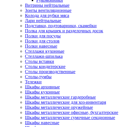
Рукомойники
Витрины нейтральные
Зонты вентиляционные
Колода для рубки мяса
Лари нейтральные
Подставки, подтоварники, скамейки
Полка для крышек и разделочных досок
Полки для посуды
Полки для столов
Полки навесные
Стеллажи кухонные
Стеллажи-шпилька
Столы вставки
Столы кондитерские
Столы производственные
Столы-тумбы
Тележки
Шкафы архивные
Шкафы кухонные
Шкафы металлические гардеробные
Шкафы металлические для хоз-инвентаря
Шкафы металлические оружейные
Шкафы металлические офисные, бухгалтерские
Шкафы металлические сумочные секционные
Шкафы навесные