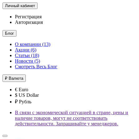
Личный кабинет
Регистрация
Авторизация
Блог
О компании (13)
Акции (6)
Статьи (18)
Новости (5)
Смотреть Весь Блог
₽
Валюта
€ Euro
$ US Dollar
₽ Рубль
В связи с экономической ситуацией в стране, цены и
наличие товаров, могут не соответствовать
действительности. Запрашивайте у менеджеров.