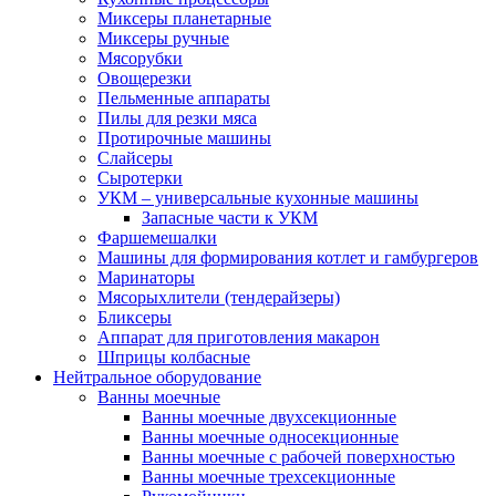
Миксеры планетарные
Миксеры ручные
Мясорубки
Овощерезки
Пельменные аппараты
Пилы для резки мяса
Протирочные машины
Слайсеры
Сыротерки
УКМ – универсальные кухонные машины
Запасные части к УКМ
Фаршемешалки
Машины для формирования котлет и гамбургеров
Маринаторы
Мясорыхлители (тендерайзеры)
Бликсеры
Аппарат для приготовления макарон
Шприцы колбасные
Нейтральное оборудование
Ванны моечные
Ванны моечные двухсекционные
Ванны моечные односекционные
Ванны моечные с рабочей поверхностью
Ванны моечные трехсекционные