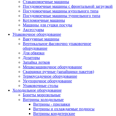
Стаканомоечные машины
Посудомоечные машины с фронтальной загрузкой
Посудомоечные машины купольного типа
Посудомоечные машины туннельного типа
Котломоечные машины
Машины для сушки посуды
Аксессуары
Упаковочное оборудование
Вакуумные машины
Вертикальное фасовочно упаковочное
оборудование
Для обвязки
Дозаторы
Запайка лотков
Мешкозашивочное оборудование
Сварщики ручные (запайщики пакетов)
Термоусадочное оборудование
Укупорочное оборудование
Упаковочные столы
Холодильное оборудование
Бонеты морозильные
Витрины холодильные
Витрины - прилавки
Витрины и охлаждаемые подносы
Витрины кондитерские