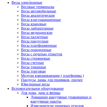
Весы электронные
Весовые терминалы
Весы автомобильные
Весы аналитические
Весы влагозащищенные
Весы крановые
Весы лабораторные
Весы медицинские
Весы паллетные
Весы пандусные
Весы платформенные
Весы порционные
Весы с печатью этикеток
Весы стержневые
Весы счетные
Весы товарные
Весы торговые
Модули взвешивающие ( платформы )
Пандусы, рамы для приямков, прочее
Ювелирные весы
Вспомогательное оборудование
Для дома, дачи и фермы
Домашние вакуумные упаковщики и
вакуумные пакеты
Измельчители пищевых отходов