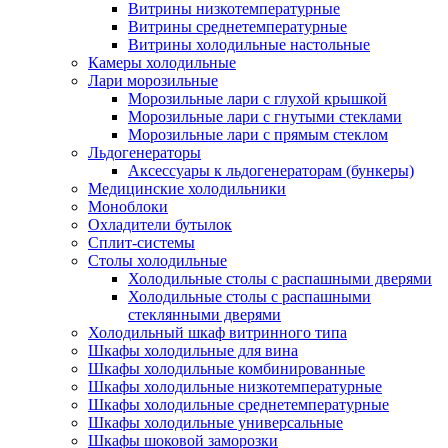
Витрины низкотемпературные
Витрины среднетемпературные
Витрины холодильные настольные
Камеры холодильные
Лари морозильные
Морозильные лари с глухой крышкой
Морозильные лари с гнутыми стеклами
Морозильные лари с прямым стеклом
Льдогенераторы
Аксессуары к льдогенераторам (бункеры)
Медицинские холодильники
Моноблоки
Охладители бутылок
Сплит-системы
Столы холодильные
Холодильные столы с распашными дверями
Холодильные столы с распашными
стеклянными дверями
Холодильный шкаф витринного типа
Шкафы холодильные для вина
Шкафы холодильные комбинированные
Шкафы холодильные низкотемпературные
Шкафы холодильные среднетемпературные
Шкафы холодильные универсальные
Шкафы шоковой заморозки