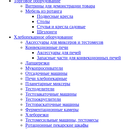
Торговое оборудование
Витрины для демонстрации товара
Мебель из ротанга
Подвесные кресла
Столы
Стулья и кресла садовые
Шезлонги
Хлебопекарное оборудование
Аксессуары для миксеров и тестомесов
Конвекционные печи
Аксессуары для печей
Запасные части для конвекционных печей
Лапшерезки
Мукопросеиватели
Отсадочные машины
Печи хлебопекарные
Планетарные миксеры
Тестоделители
Тестозакаточные машины
Тестоокруглители
Тестораскаточные машины
Ферментационные камеры
Хлеборезки
Тестомесильные машины, тестомесы
Ротационные пекарские шкафы