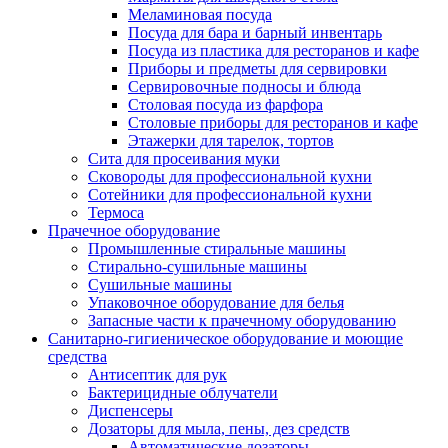
Меламиновая посуда
Посуда для бара и барный инвентарь
Посуда из пластика для ресторанов и кафе
Приборы и предметы для сервировки
Сервировочные подносы и блюда
Столовая посуда из фарфора
Столовые приборы для ресторанов и кафе
Этажерки для тарелок, тортов
Сита для просеивания муки
Сковороды для профессиональной кухни
Сотейники для профессиональной кухни
Термоса
Прачечное оборудование
Промышленные стиральные машины
Стирально-сушильные машины
Сушильные машины
Упаковочное оборудование для белья
Запасные части к прачечному оборудованию
Санитарно-гигиеническое оборудование и моющие
средства
Антисептик для рук
Бактерицидные облучатели
Диспенсеры
Дозаторы для мыла, пены, дез средств
Автоматические дозаторы