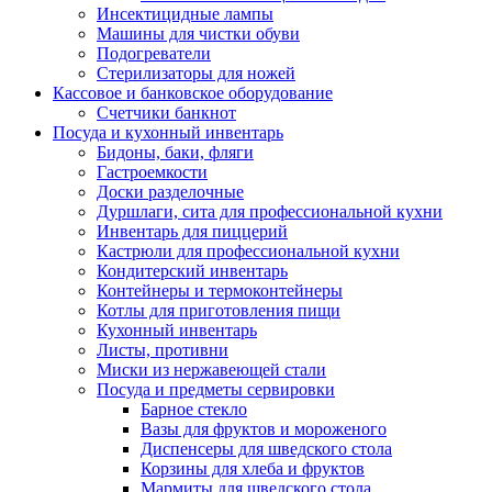
Инсектицидные лампы
Машины для чистки обуви
Подогреватели
Стерилизаторы для ножей
Кассовое и банковское оборудование
Счетчики банкнот
Посуда и кухонный инвентарь
Бидоны, баки, фляги
Гастроемкости
Доски разделочные
Дуршлаги, сита для профессиональной кухни
Инвентарь для пиццерий
Кастрюли для профессиональной кухни
Кондитерский инвентарь
Контейнеры и термоконтейнеры
Котлы для приготовления пищи
Кухонный инвентарь
Листы, противни
Миски из нержавеющей стали
Посуда и предметы сервировки
Барное стекло
Вазы для фруктов и мороженого
Диспенсеры для шведского стола
Корзины для хлеба и фруктов
Мармиты для шведского стола