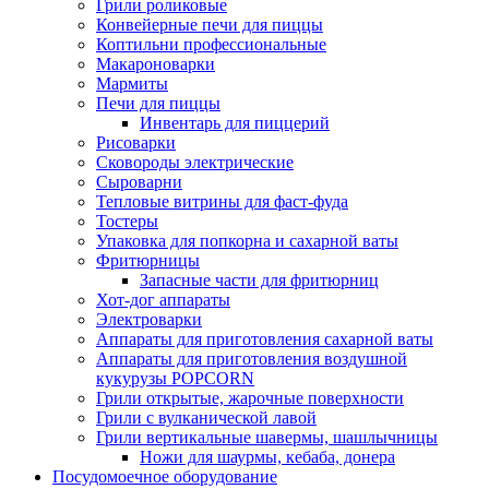
Грили роликовые
Конвейерные печи для пиццы
Коптильни профессиональные
Макароноварки
Мармиты
Печи для пиццы
Инвентарь для пиццерий
Рисоварки
Сковороды электрические
Сыроварни
Тепловые витрины для фаст-фуда
Тостеры
Упаковка для попкорна и сахарной ваты
Фритюрницы
Запасные части для фритюрниц
Хот-дог аппараты
Электроварки
Аппараты для приготовления сахарной ваты
Аппараты для приготовления воздушной
кукурузы POPCORN
Грили открытые, жарочные поверхности
Грили с вулканической лавой
Грили вертикальные шавермы, шашлычницы
Ножи для шаурмы, кебаба, донера
Посудомоечное оборудование