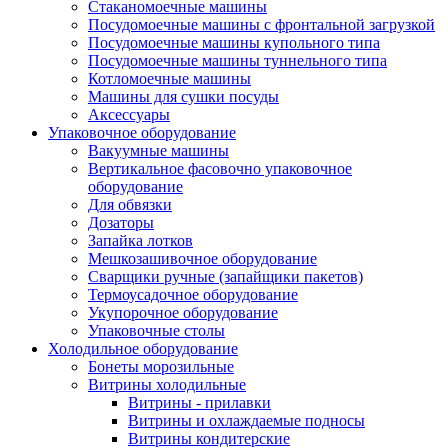
Стаканомоечные машины
Посудомоечные машины с фронтальной загрузкой
Посудомоечные машины купольного типа
Посудомоечные машины туннельного типа
Котломоечные машины
Машины для сушки посуды
Аксессуары
Упаковочное оборудование
Вакуумные машины
Вертикальное фасовочно упаковочное
оборудование
Для обвязки
Дозаторы
Запайка лотков
Мешкозашивочное оборудование
Сварщики ручные (запайщики пакетов)
Термоусадочное оборудование
Укупорочное оборудование
Упаковочные столы
Холодильное оборудование
Бонеты морозильные
Витрины холодильные
Витрины - прилавки
Витрины и охлаждаемые подносы
Витрины кондитерские