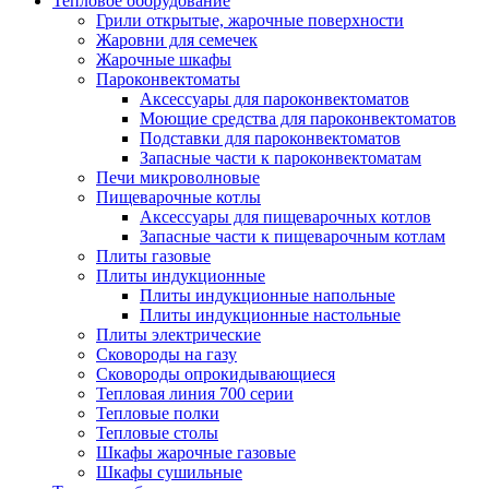
Тепловое оборудование
Грили открытые, жарочные поверхности
Жаровни для семечек
Жарочные шкафы
Пароконвектоматы
Аксессуары для пароконвектоматов
Моющие средства для пароконвектоматов
Подставки для пароконвектоматов
Запасные части к пароконвектоматам
Печи микроволновые
Пищеварочные котлы
Аксессуары для пищеварочных котлов
Запасные части к пищеварочным котлам
Плиты газовые
Плиты индукционные
Плиты индукционные напольные
Плиты индукционные настольные
Плиты электрические
Сковороды на газу
Сковороды опрокидывающиеся
Тепловая линия 700 серии
Тепловые полки
Тепловые столы
Шкафы жарочные газовые
Шкафы сушильные