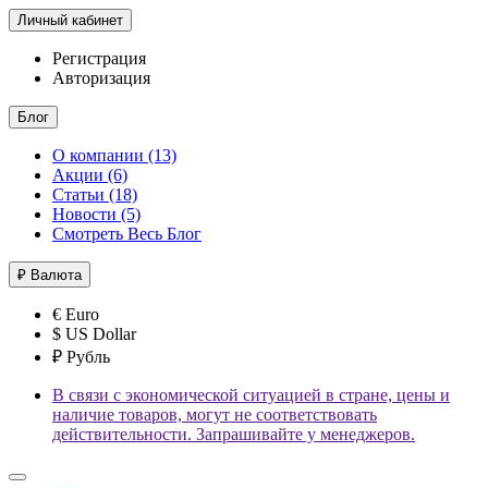
Личный кабинет
Регистрация
Авторизация
Блог
О компании (13)
Акции (6)
Статьи (18)
Новости (5)
Смотреть Весь Блог
₽
Валюта
€ Euro
$ US Dollar
₽ Рубль
В связи с экономической ситуацией в стране, цены и
наличие товаров, могут не соответствовать
действительности. Запрашивайте у менеджеров.