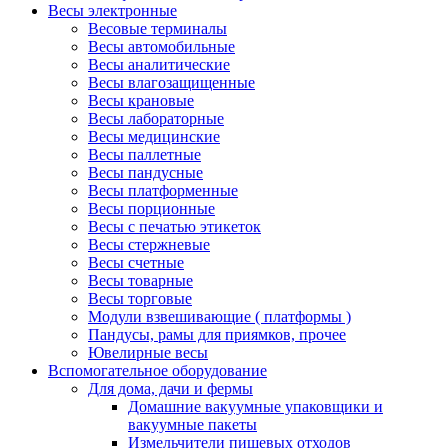
Весы электронные
Весовые терминалы
Весы автомобильные
Весы аналитические
Весы влагозащищенные
Весы крановые
Весы лабораторные
Весы медицинские
Весы паллетные
Весы пандусные
Весы платформенные
Весы порционные
Весы с печатью этикеток
Весы стержневые
Весы счетные
Весы товарные
Весы торговые
Модули взвешивающие ( платформы )
Пандусы, рамы для приямков, прочее
Ювелирные весы
Вспомогательное оборудование
Для дома, дачи и фермы
Домашние вакуумные упаковщики и
вакуумные пакеты
Измельчители пищевых отходов