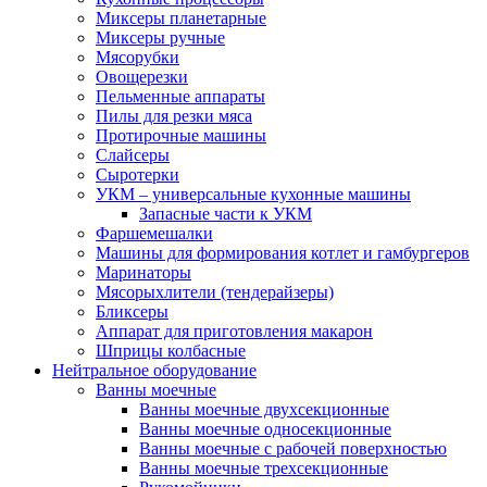
Миксеры планетарные
Миксеры ручные
Мясорубки
Овощерезки
Пельменные аппараты
Пилы для резки мяса
Протирочные машины
Слайсеры
Сыротерки
УКМ – универсальные кухонные машины
Запасные части к УКМ
Фаршемешалки
Машины для формирования котлет и гамбургеров
Маринаторы
Мясорыхлители (тендерайзеры)
Бликсеры
Аппарат для приготовления макарон
Шприцы колбасные
Нейтральное оборудование
Ванны моечные
Ванны моечные двухсекционные
Ванны моечные односекционные
Ванны моечные с рабочей поверхностью
Ванны моечные трехсекционные