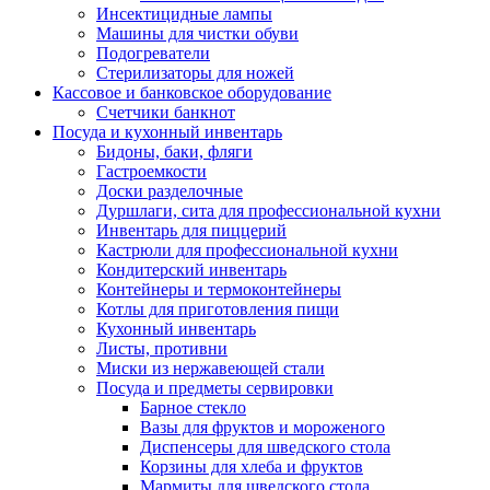
Инсектицидные лампы
Машины для чистки обуви
Подогреватели
Стерилизаторы для ножей
Кассовое и банковское оборудование
Счетчики банкнот
Посуда и кухонный инвентарь
Бидоны, баки, фляги
Гастроемкости
Доски разделочные
Дуршлаги, сита для профессиональной кухни
Инвентарь для пиццерий
Кастрюли для профессиональной кухни
Кондитерский инвентарь
Контейнеры и термоконтейнеры
Котлы для приготовления пищи
Кухонный инвентарь
Листы, противни
Миски из нержавеющей стали
Посуда и предметы сервировки
Барное стекло
Вазы для фруктов и мороженого
Диспенсеры для шведского стола
Корзины для хлеба и фруктов
Мармиты для шведского стола