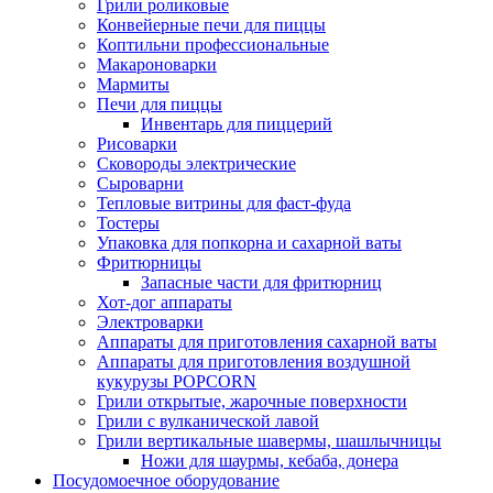
Грили роликовые
Конвейерные печи для пиццы
Коптильни профессиональные
Макароноварки
Мармиты
Печи для пиццы
Инвентарь для пиццерий
Рисоварки
Сковороды электрические
Сыроварни
Тепловые витрины для фаст-фуда
Тостеры
Упаковка для попкорна и сахарной ваты
Фритюрницы
Запасные части для фритюрниц
Хот-дог аппараты
Электроварки
Аппараты для приготовления сахарной ваты
Аппараты для приготовления воздушной
кукурузы POPCORN
Грили открытые, жарочные поверхности
Грили с вулканической лавой
Грили вертикальные шавермы, шашлычницы
Ножи для шаурмы, кебаба, донера
Посудомоечное оборудование