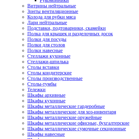
Рукомойники
Витрины нейтральные
Зонты вентиляционные
Колода для рубки мяса
Лари нейтральные
Подставки, подтоварники, скамейки
Полка для крышек и разделочных досок
Полки для посуды
Полки для столов
Полки навесные
Стеллажи кухонные
Стеллажи-шпилька
Столы вставки
Столы кондитерские
Столы производственные
Столы-тумбы
Тележки
Шкафы архивные
Шкафы кухонные
Шкафы металлические гардеробные
Шкафы металлические для хоз-инвентаря
Шкафы металлические оружейные
Шкафы металлические офисные, бухгалтерские
Шкафы металлические сумочные секционные
Шкафы навесные