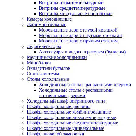
Витрины низкотемпературные
Витрины среднетемпературные
Витрины холодильные настольные
Камеры холодильные
Лари морозильные
Морозильные лари с глухой крышкой
Морозильные лари с гнутыми стеклами
Морозильные лари с прямым стеклом
Льдогенераторы
Аксессуары к льдогенераторам (бункеры)
Медицинские холодильники
Моноблоки
Охладители бутылок
Сплит-системы
Столы холодильные
Холодильные столы с распашными дверями
Холодильные столы с распашными
стеклянными дверями
Холодильный шкаф витринного типа
Шкафы холодильные для вина
Шкафы холодильные комбинированные
Шкафы холодильные низкотемпературные
Шкафы холодильные среднетемпературные
Шкафы холодильные универсальные
Шкафы шоковой заморозки