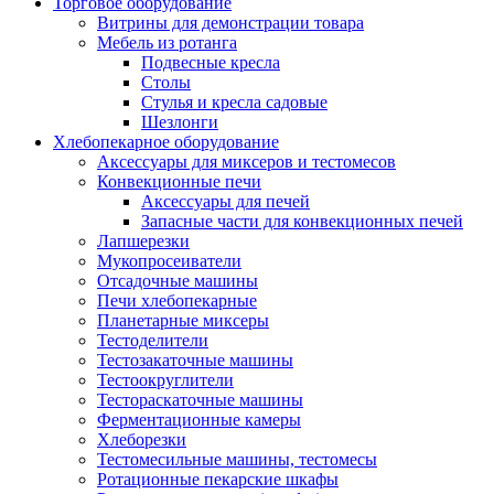
Торговое оборудование
Витрины для демонстрации товара
Мебель из ротанга
Подвесные кресла
Столы
Стулья и кресла садовые
Шезлонги
Хлебопекарное оборудование
Аксессуары для миксеров и тестомесов
Конвекционные печи
Аксессуары для печей
Запасные части для конвекционных печей
Лапшерезки
Мукопросеиватели
Отсадочные машины
Печи хлебопекарные
Планетарные миксеры
Тестоделители
Тестозакаточные машины
Тестоокруглители
Тестораскаточные машины
Ферментационные камеры
Хлеборезки
Тестомесильные машины, тестомесы
Ротационные пекарские шкафы