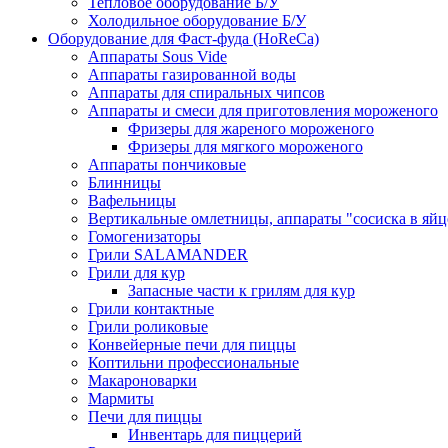
Тепловое оборудование Б/У
Холодильное оборудование Б/У
Оборудование для Фаст-фуда (HoReCa)
Аппараты Sous Vide
Аппараты газированной воды
Аппараты для спиральных чипсов
Аппараты и смеси для приготовления мороженого
Фризеры для жареного мороженого
Фризеры для мягкого мороженого
Аппараты пончиковые
Блинницы
Вафельницы
Вертикальные омлетницы, аппараты "сосиска в яйц
Гомогенизаторы
Грили SALAMANDER
Грили для кур
Запасные части к грилям для кур
Грили контактные
Грили роликовые
Конвейерные печи для пиццы
Коптильни профессиональные
Макароноварки
Мармиты
Печи для пиццы
Инвентарь для пиццерий