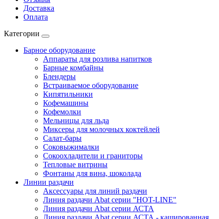
Доставка
Оплата
Категории
Барное оборудование
Аппараты для розлива напитков
Барные комбайны
Блендеры
Встраиваемое оборудование
Кипятильники
Кофемашины
Кофемолки
Мельницы для льда
Миксеры для молочных коктейлей
Салат-бары
Соковыжималки
Сокоохладители и граниторы
Тепловые витрины
Фонтаны для вина, шоколада
Линии раздачи
Аксессуары для линий раздачи
Линия раздачи Abat серии "HOT-LINE"
Линия раздачи Abat серии АСТА
Линия раздачи Abat серии АСТА - кашированная