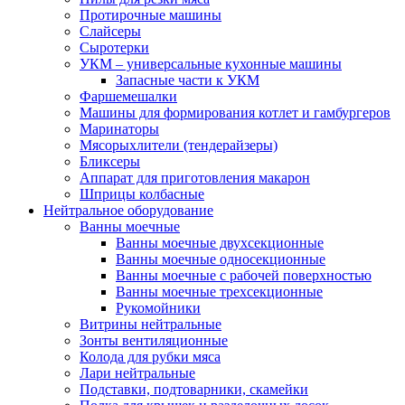
Протирочные машины
Слайсеры
Сыротерки
УКМ – универсальные кухонные машины
Запасные части к УКМ
Фаршемешалки
Машины для формирования котлет и гамбургеров
Маринаторы
Мясорыхлители (тендерайзеры)
Бликсеры
Аппарат для приготовления макарон
Шприцы колбасные
Нейтральное оборудование
Ванны моечные
Ванны моечные двухсекционные
Ванны моечные односекционные
Ванны моечные с рабочей поверхностью
Ванны моечные трехсекционные
Рукомойники
Витрины нейтральные
Зонты вентиляционные
Колода для рубки мяса
Лари нейтральные
Подставки, подтоварники, скамейки