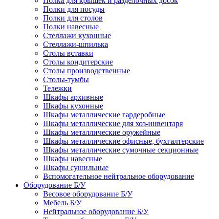
Полка для крышек и разделочных досок
Полки для посуды
Полки для столов
Полки навесные
Стеллажи кухонные
Стеллажи-шпилька
Столы вставки
Столы кондитерские
Столы производственные
Столы-тумбы
Тележки
Шкафы архивные
Шкафы кухонные
Шкафы металлические гардеробные
Шкафы металлические для хоз-инвентаря
Шкафы металлические оружейные
Шкафы металлические офисные, бухгалтерские
Шкафы металлические сумочные секционные
Шкафы навесные
Шкафы сушильные
Вспомогательное нейтральное оборудование
Оборудование Б/У
Весовое оборудование Б/У
Мебель Б/У
Нейтральное оборудование Б/У