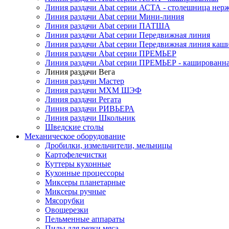
Линия раздачи Abat серии АСТА - столешница нерж
Линия раздачи Abat серии Мини-линия
Линия раздачи Abat серии ПАТША
Линия раздачи Abat серии Передвижная линия
Линия раздачи Abat серии Передвижная линия каш
Линия раздачи Abat серии ПРЕМЬЕР
Линия раздачи Abat серии ПРЕМЬЕР - кашированн
Линия раздачи Вега
Линия раздачи Мастер
Линия раздачи МХМ ШЭФ
Линия раздачи Регата
Линия раздачи РИВЬЕРА
Линия раздачи Школьник
Шведские столы
Механическое оборудование
Дробилки, измельчители, мельницы
Картофелечистки
Куттеры кухонные
Кухонные процессоры
Миксеры планетарные
Миксеры ручные
Мясорубки
Овощерезки
Пельменные аппараты
Пилы для резки мяса