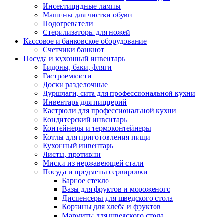
Инсектицидные лампы
Машины для чистки обуви
Подогреватели
Стерилизаторы для ножей
Кассовое и банковское оборудование
Счетчики банкнот
Посуда и кухонный инвентарь
Бидоны, баки, фляги
Гастроемкости
Доски разделочные
Дуршлаги, сита для профессиональной кухни
Инвентарь для пиццерий
Кастрюли для профессиональной кухни
Кондитерский инвентарь
Контейнеры и термоконтейнеры
Котлы для приготовления пищи
Кухонный инвентарь
Листы, противни
Миски из нержавеющей стали
Посуда и предметы сервировки
Барное стекло
Вазы для фруктов и мороженого
Диспенсеры для шведского стола
Корзины для хлеба и фруктов
Мармиты для шведского стола