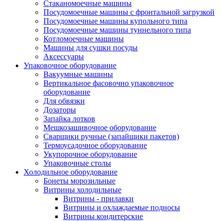
Стаканомоечные машины
Посудомоечные машины с фронтальной загрузкой
Посудомоечные машины купольного типа
Посудомоечные машины туннельного типа
Котломоечные машины
Машины для сушки посуды
Аксессуары
Упаковочное оборудование
Вакуумные машины
Вертикальное фасовочно упаковочное
оборудование
Для обвязки
Дозаторы
Запайка лотков
Мешкозашивочное оборудование
Сварщики ручные (запайщики пакетов)
Термоусадочное оборудование
Укупорочное оборудование
Упаковочные столы
Холодильное оборудование
Бонеты морозильные
Витрины холодильные
Витрины - прилавки
Витрины и охлаждаемые подносы
Витрины кондитерские