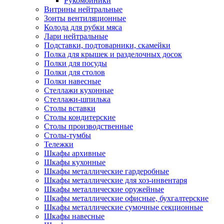
Рукомойники
Витрины нейтральные
Зонты вентиляционные
Колода для рубки мяса
Лари нейтральные
Подставки, подтоварники, скамейки
Полка для крышек и разделочных досок
Полки для посуды
Полки для столов
Полки навесные
Стеллажи кухонные
Стеллажи-шпилька
Столы вставки
Столы кондитерские
Столы производственные
Столы-тумбы
Тележки
Шкафы архивные
Шкафы кухонные
Шкафы металлические гардеробные
Шкафы металлические для хоз-инвентаря
Шкафы металлические оружейные
Шкафы металлические офисные, бухгалтерские
Шкафы металлические сумочные секционные
Шкафы навесные