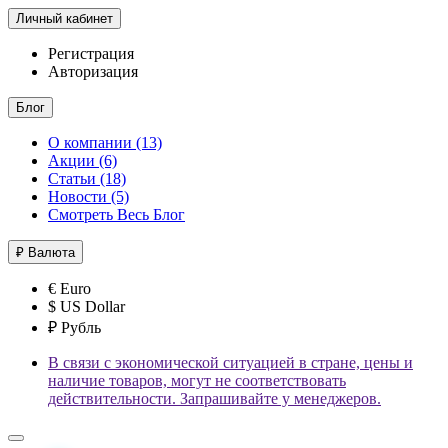
Личный кабинет
Регистрация
Авторизация
Блог
О компании (13)
Акции (6)
Статьи (18)
Новости (5)
Смотреть Весь Блог
₽
Валюта
€ Euro
$ US Dollar
₽ Рубль
В связи с экономической ситуацией в стране, цены и
наличие товаров, могут не соответствовать
действительности. Запрашивайте у менеджеров.