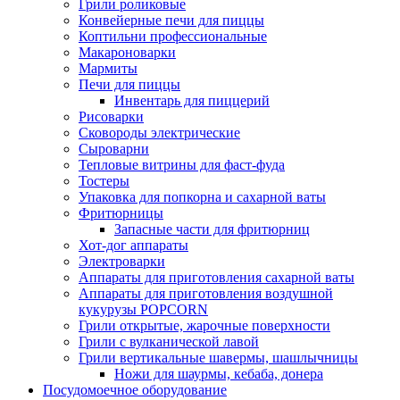
Грили роликовые
Конвейерные печи для пиццы
Коптильни профессиональные
Макароноварки
Мармиты
Печи для пиццы
Инвентарь для пиццерий
Рисоварки
Сковороды электрические
Сыроварни
Тепловые витрины для фаст-фуда
Тостеры
Упаковка для попкорна и сахарной ваты
Фритюрницы
Запасные части для фритюрниц
Хот-дог аппараты
Электроварки
Аппараты для приготовления сахарной ваты
Аппараты для приготовления воздушной
кукурузы POPCORN
Грили открытые, жарочные поверхности
Грили с вулканической лавой
Грили вертикальные шавермы, шашлычницы
Ножи для шаурмы, кебаба, донера
Посудомоечное оборудование