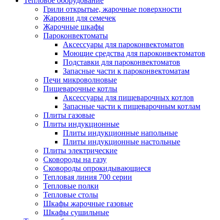
Тепловое оборудование
Грили открытые, жарочные поверхности
Жаровни для семечек
Жарочные шкафы
Пароконвектоматы
Аксессуары для пароконвектоматов
Моющие средства для пароконвектоматов
Подставки для пароконвектоматов
Запасные части к пароконвектоматам
Печи микроволновые
Пищеварочные котлы
Аксессуары для пищеварочных котлов
Запасные части к пищеварочным котлам
Плиты газовые
Плиты индукционные
Плиты индукционные напольные
Плиты индукционные настольные
Плиты электрические
Сковороды на газу
Сковороды опрокидывающиеся
Тепловая линия 700 серии
Тепловые полки
Тепловые столы
Шкафы жарочные газовые
Шкафы сушильные