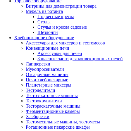
Торговое оборудование
Витрины для демонстрации товара
Мебель из ротанга
Подвесные кресла
Столы
Стулья и кресла садовые
Шезлонги
Хлебопекарное оборудование
Аксессуары для миксеров и тестомесов
Конвекционные печи
Аксессуары для печей
Запасные части для конвекционных печей
Лапшерезки
Мукопросеиватели
Отсадочные машины
Печи хлебопекарные
Планетарные миксеры
Тестоделители
Тестозакаточные машины
Тестоокруглители
Тестораскаточные машины
Ферментационные камеры
Хлеборезки
Тестомесильные машины, тестомесы
Ротационные пекарские шкафы