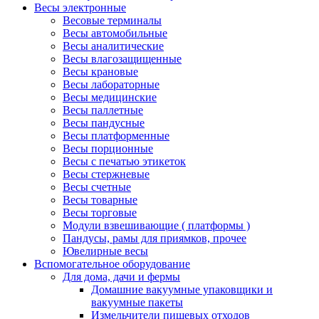
Весы электронные
Весовые терминалы
Весы автомобильные
Весы аналитические
Весы влагозащищенные
Весы крановые
Весы лабораторные
Весы медицинские
Весы паллетные
Весы пандусные
Весы платформенные
Весы порционные
Весы с печатью этикеток
Весы стержневые
Весы счетные
Весы товарные
Весы торговые
Модули взвешивающие ( платформы )
Пандусы, рамы для приямков, прочее
Ювелирные весы
Вспомогательное оборудование
Для дома, дачи и фермы
Домашние вакуумные упаковщики и
вакуумные пакеты
Измельчители пищевых отходов