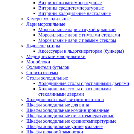
Витрины низкотемпературные
Витрины среднетемпературные
Витрины холодильные настольные
Камеры холодильные
Лари морозильные
Морозильные лари с глухой крышкой
Морозильные лари с гнутыми стеклами
Морозильные лари с прямым стеклом
Льдогенераторы
Аксессуары к льдогенераторам (бункеры)
Медицинские холодильники
Моноблоки
Охладители бутылок
Сплит-системы
Столы холодильные
Холодильные столы с распашными дверями
Холодильные столы с распашными
стеклянными дверями
Холодильный шкаф витринного типа
Шкафы холодильные для вина
Шкафы холодильные комбинированные
Шкафы холодильные низкотемпературные
Шкафы холодильные среднетемпературные
Шкафы холодильные универсальные
Шкафы шоковой заморозки