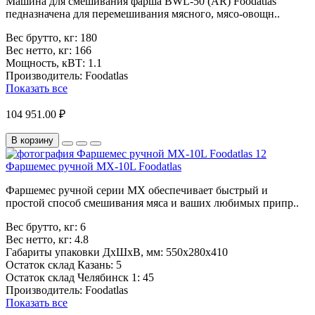
Машина для смешивания фарша BWL-50 (AR) Foodatlas
педназначена для перемешивания мясного, мясо-овощн..
Вес брутто, кг:
180
Вес нетто, кг:
166
Мощность, кВТ:
1.1
Производитель:
Foodatlas
Показать все
104 951.00 ₽
В корзину
Фаршемес ручной MX-10L Foodatlas
Фаршемес ручной серии MX обеспечивает быстрый и
простой способ смешивания мяса и ваших любимых припр..
Вес брутто, кг:
6
Вес нетто, кг:
4.8
Габариты упаковки ДхШхВ, мм:
550x280x410
Остаток склад Казань:
5
Остаток склад Челябинск 1:
45
Производитель:
Foodatlas
Показать все