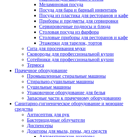
Меламиновая посуда
Посуда для бара и барный инвентарь
Посуда из пластика для ресторанов и кафе
Приборы и предметы для сервировки
Сервировочные подносы и блюда
Столовая посуда из фарфора
Столовые приборы для ресторанов и кафе
Этажерки для тарелок, тортов
Сита для просеивания муки
Сковороды для профессиональной кухни
Сотейники для профессиональной кухни
Термоса
Прачечное оборудование
Промышленные стиральные машины
Стирально-сушильные машины
Сушильные машины
Упаковочное оборудование для белья
Запасные части к прачечному оборудованию
Санитарно-гигиеническое оборудование и моющие
средства
Антисептик для рук
Бактерицидные облучатели
Диспенсеры
Дозаторы для мыла, пены, дез средств
Автоматические дозаторы