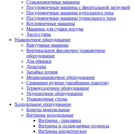
Стаканомоечные машины
Посудомоечные машины с фронтальной загрузкой
Посудомоечные машины купольного типа
Посудомоечные машины туннельного типа
Котломоечные машины
Машины для сушки посуды
Аксессуары
Упаковочное оборудование
Вакуумные машины
Вертикальное фасовочно упаковочное
оборудование
Для обвязки
Дозаторы
Запайка лотков
Мешкозашивочное оборудование
Сварщики ручные (запайщики пакетов)
Термоусадочное оборудование
Укупорочное оборудование
Упаковочные столы
Холодильное оборудование
Бонеты морозильные
Витрины холодильные
Витрины - прилавки
Витрины и охлаждаемые подносы
Витрины кондитерские