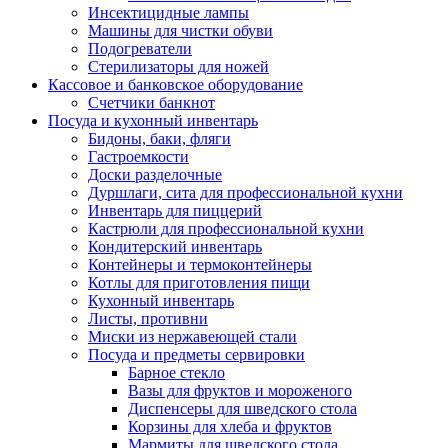
Инсектицидные лампы
Машины для чистки обуви
Подогреватели
Стерилизаторы для ножей
Кассовое и банковское оборудование
Счетчики банкнот
Посуда и кухонный инвентарь
Бидоны, баки, фляги
Гастроемкости
Доски разделочные
Дуршлаги, сита для профессиональной кухни
Инвентарь для пиццерий
Кастрюли для профессиональной кухни
Кондитерский инвентарь
Контейнеры и термоконтейнеры
Котлы для приготовления пищи
Кухонный инвентарь
Листы, противни
Миски из нержавеющей стали
Посуда и предметы сервировки
Барное стекло
Вазы для фруктов и мороженого
Диспенсеры для шведского стола
Корзины для хлеба и фруктов
Мармиты для шведского стола