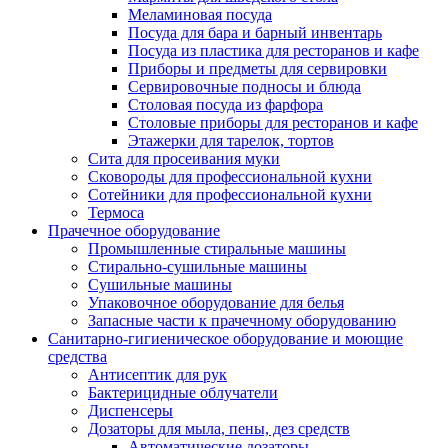
Меламиновая посуда
Посуда для бара и барный инвентарь
Посуда из пластика для ресторанов и кафе
Приборы и предметы для сервировки
Сервировочные подносы и блюда
Столовая посуда из фарфора
Столовые приборы для ресторанов и кафе
Этажерки для тарелок, тортов
Сита для просеивания муки
Сковороды для профессиональной кухни
Сотейники для профессиональной кухни
Термоса
Прачечное оборудование
Промышленные стиральные машины
Стирально-сушильные машины
Сушильные машины
Упаковочное оборудование для белья
Запасные части к прачечному оборудованию
Санитарно-гигиеническое оборудование и моющие
средства
Антисептик для рук
Бактерицидные облучатели
Диспенсеры
Дозаторы для мыла, пены, дез средств
Автоматические дозаторы