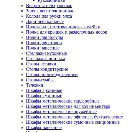
Рукомойники
Витрины нейтральные
Зонты вентиляционные
Колода для рубки мяса
Лари нейтральные
Подставки, подтоварники, скамейки
Полка для крышек и разделочных досок
Полки для посуды
Полки для столов
Полки навесные
Стеллажи кухонные
Стеллажи-шпилька
Столы вставки
Столы кондитерские
Столы производственные
Столы-тумбы
Тележки
Шкафы архивные
Шкафы кухонные
Шкафы металлические гардеробные
Шкафы металлические для хоз-инвентаря
Шкафы металлические оружейные
Шкафы металлические офисные, бухгалтерские
Шкафы металлические сумочные секционные
Шкафы навесные