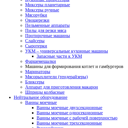
Миксеры планетарные
Миксеры ручные
Мясорубки
Овощерезки
Пельменные аппараты
Пилы для резки мяса
Протирочные машины
Слайсеры
Сыротерки
УКМ – универсальные кухонные машины
Запасные части к УКМ
Фаршемешалки
Машины для формирования котлет и гамбургеров
Маринаторы
Мясорыхлители (тендерайзеры)
Бликсеры
Аппарат для приготовления макарон
Шприцы колбасные
Нейтральное оборудование
Ванны моечные
Ванны моечные двухсекционные
Ванны моечные односекционные
Ванны моечные с рабочей поверхностью
Ванны моечные трехсекционные