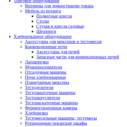
Торговое оборудование
Витрины для демонстрации товара
Мебель из ротанга
Подвесные кресла
Столы
Стулья и кресла садовые
Шезлонги
Хлебопекарное оборудование
Аксессуары для миксеров и тестомесов
Конвекционные печи
Аксессуары для печей
Запасные части для конвекционных печей
Лапшерезки
Мукопросеиватели
Отсадочные машины
Печи хлебопекарные
Планетарные миксеры
Тестоделители
Тестозакаточные машины
Тестоокруглители
Тестораскаточные машины
Ферментационные камеры
Хлеборезки
Тестомесильные машины, тестомесы
Ротационные пекарские шкафы