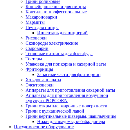
Грили роликовые
Конвейерные печи для пиццы
Коптильни профессиональные
Макароноварки
Мармиты
Печи для пиццы
Инвентарь для пиццерий
Рисоварки
Сковороды электрические
Сыроварни
Тепловые витрины для фаст-фуда
Тостеры
Упаковка для попкорна и сахарной ваты
Фритюрницы
Запасные части для фритюрниц
Хот-дог аппараты
Электроварки
Аппараты для приготовления сахарной ваты
Аппараты для приготовления воздушной
кукурузы POPCORN
Грили открытые, жарочные поверхности
Грили с вулканической лавой
Грили вертикальные шавермы, шашлычницы
Ножи для шаурмы, кебаба, донера
Посудомоечное оборудование