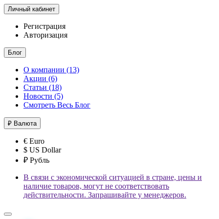
Личный кабинет
Регистрация
Авторизация
Блог
О компании (13)
Акции (6)
Статьи (18)
Новости (5)
Смотреть Весь Блог
₽
Валюта
€ Euro
$ US Dollar
₽ Рубль
В связи с экономической ситуацией в стране, цены и
наличие товаров, могут не соответствовать
действительности. Запрашивайте у менеджеров.