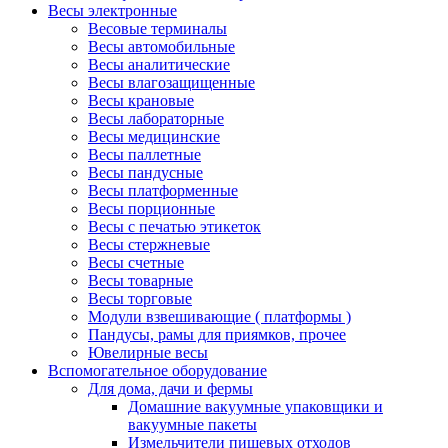
Весы электронные
Весовые терминалы
Весы автомобильные
Весы аналитические
Весы влагозащищенные
Весы крановые
Весы лабораторные
Весы медицинские
Весы паллетные
Весы пандусные
Весы платформенные
Весы порционные
Весы с печатью этикеток
Весы стержневые
Весы счетные
Весы товарные
Весы торговые
Модули взвешивающие ( платформы )
Пандусы, рамы для приямков, прочее
Ювелирные весы
Вспомогательное оборудование
Для дома, дачи и фермы
Домашние вакуумные упаковщики и
вакуумные пакеты
Измельчители пищевых отходов