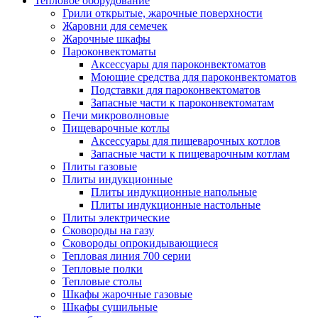
Тепловое оборудование
Грили открытые, жарочные поверхности
Жаровни для семечек
Жарочные шкафы
Пароконвектоматы
Аксессуары для пароконвектоматов
Моющие средства для пароконвектоматов
Подставки для пароконвектоматов
Запасные части к пароконвектоматам
Печи микроволновые
Пищеварочные котлы
Аксессуары для пищеварочных котлов
Запасные части к пищеварочным котлам
Плиты газовые
Плиты индукционные
Плиты индукционные напольные
Плиты индукционные настольные
Плиты электрические
Сковороды на газу
Сковороды опрокидывающиеся
Тепловая линия 700 серии
Тепловые полки
Тепловые столы
Шкафы жарочные газовые
Шкафы сушильные