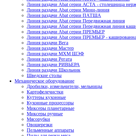
Линия раздачи Abat серии АСТА - столешница нерж
Линия раздачи Abat серии Мини-линия
Линия раздачи Abat серии ПАТША
Линия раздачи Abat серии Передвижная линия
Линия раздачи Abat серии Передвижная линия каш
Линия раздачи Abat серии ПРЕМЬЕР
Линия раздачи Abat серии ПРЕМЬЕР - кашированн
Линия раздачи Вега
Линия раздачи Мастер
Линия раздачи МХМ ШЭФ
Линия раздачи Регата
Линия раздачи РИВЬЕРА
Линия раздачи Школьник
Шведские столы
Механическое оборудование
Дробилки, измельчители, мельницы
Картофелечистки
Куттеры кухонные
Кухонные процессоры
Миксеры планетарные
Миксеры ручные
Мясорубки
Овощерезки
Пельменные аппараты
Пилы для резки мяса