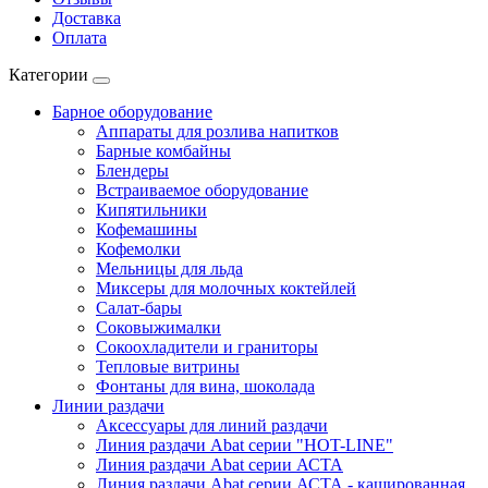
Доставка
Оплата
Категории
Барное оборудование
Аппараты для розлива напитков
Барные комбайны
Блендеры
Встраиваемое оборудование
Кипятильники
Кофемашины
Кофемолки
Мельницы для льда
Миксеры для молочных коктейлей
Салат-бары
Соковыжималки
Сокоохладители и граниторы
Тепловые витрины
Фонтаны для вина, шоколада
Линии раздачи
Аксессуары для линий раздачи
Линия раздачи Abat серии "HOT-LINE"
Линия раздачи Abat серии АСТА
Линия раздачи Abat серии АСТА - кашированная