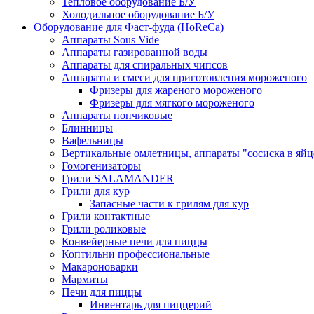
Тепловое оборудование Б/У
Холодильное оборудование Б/У
Оборудование для Фаст-фуда (HoReCa)
Аппараты Sous Vide
Аппараты газированной воды
Аппараты для спиральных чипсов
Аппараты и смеси для приготовления мороженого
Фризеры для жареного мороженого
Фризеры для мягкого мороженого
Аппараты пончиковые
Блинницы
Вафельницы
Вертикальные омлетницы, аппараты "сосиска в яйц
Гомогенизаторы
Грили SALAMANDER
Грили для кур
Запасные части к грилям для кур
Грили контактные
Грили роликовые
Конвейерные печи для пиццы
Коптильни профессиональные
Макароноварки
Мармиты
Печи для пиццы
Инвентарь для пиццерий