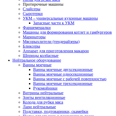
Протирочные машины
Слайсеры
Сыротерки
УКМ – универсальные кухонные машины
Запасные части к УКМ
Фаршемешалки
Машины для формирования котлет и гамбургеров
Маринаторы
Мясорыхлители (тендерайзеры)
Бликсеры
Аппарат для приготовления макарон
Шприцы колбасные
Нейтральное оборудование
Ванны моечные
Ванны моечные двухсекционные
Ванны моечные односекционные
Ванны моечные с рабочей поверхностью
Ванны моечные трехсекционные
Рукомойники
Витрины нейтральные
Зонты вентиляционные
Колода для рубки мяса
Лари нейтральные
Подставки, подтоварники, скамейки