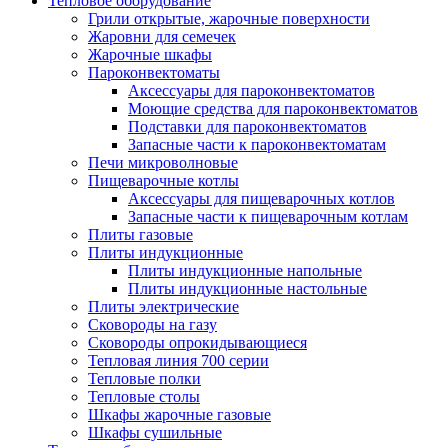
Тепловое оборудование
Грили открытые, жарочные поверхности
Жаровни для семечек
Жарочные шкафы
Пароконвектоматы
Аксессуары для пароконвектоматов
Моющие средства для пароконвектоматов
Подставки для пароконвектоматов
Запасные части к пароконвектоматам
Печи микроволновые
Пищеварочные котлы
Аксессуары для пищеварочных котлов
Запасные части к пищеварочным котлам
Плиты газовые
Плиты индукционные
Плиты индукционные напольные
Плиты индукционные настольные
Плиты электрические
Сковороды на газу
Сковороды опрокидывающиеся
Тепловая линия 700 серии
Тепловые полки
Тепловые столы
Шкафы жарочные газовые
Шкафы сушильные