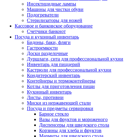
Инсектицидные лампы
Машины для чистки обуви
Подогреватели
Стерилизаторы для ножей
Кассовое и банковское оборудование
Счетчики банкнот
Посуда и кухонный инвентарь
Бидоны, баки, фляги
Гастроемкости
Доски разделочные
Дуршлаги, сита для профессиональной кухни
Инвентарь для пиццерий
Кастрюли для профессиональной кухни
Кондитерский инвентарь
Контейнеры и термоконтейнеры
Котлы для приготовления пищи
Кухонный инвентарь
Листы, противни
Миски из нержавеющей стали
Посуда и предметы сервировки
Барное стекло
Вазы для фруктов и мороженого
Диспенсеры для шведского стола
Корзины для хлеба и фруктов
Мармиты для шведского стола