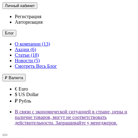
Личный кабинет
Регистрация
Авторизация
Блог
О компании (13)
Акции (6)
Статьи (18)
Новости (5)
Смотреть Весь Блог
₽
Валюта
€ Euro
$ US Dollar
₽ Рубль
В связи с экономической ситуацией в стране, цены и
наличие товаров, могут не соответствовать
действительности. Запрашивайте у менеджеров.