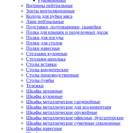
Рукомойники
Витрины нейтральные
Зонты вентиляционные
Колода для рубки мяса
Лари нейтральные
Подставки, подтоварники, скамейки
Полка для крышек и разделочных досок
Полки для посуды
Полки для столов
Полки навесные
Стеллажи кухонные
Стеллажи-шпилька
Столы вставки
Столы кондитерские
Столы производственные
Столы-тумбы
Тележки
Шкафы архивные
Шкафы кухонные
Шкафы металлические гардеробные
Шкафы металлические для хоз-инвентаря
Шкафы металлические оружейные
Шкафы металлические офисные, бухгалтерские
Шкафы металлические сумочные секционные
Шкафы навесные