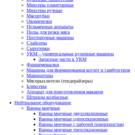
Миксеры планетарные
Миксеры ручные
Мясорубки
Овощерезки
Пельменные аппараты
Пилы для резки мяса
Протирочные машины
Слайсеры
Сыротерки
УКМ – универсальные кухонные машины
Запасные части к УКМ
Фаршемешалки
Машины для формирования котлет и гамбургеров
Маринаторы
Мясорыхлители (тендерайзеры)
Бликсеры
Аппарат для приготовления макарон
Шприцы колбасные
Нейтральное оборудование
Ванны моечные
Ванны моечные двухсекционные
Ванны моечные односекционные
Ванны моечные с рабочей поверхностью
Ванны моечные трехсекционные