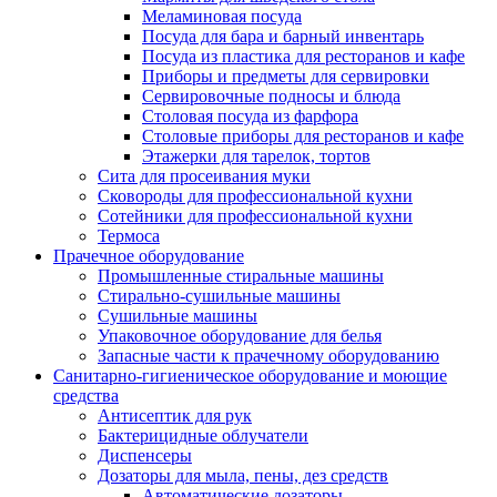
Меламиновая посуда
Посуда для бара и барный инвентарь
Посуда из пластика для ресторанов и кафе
Приборы и предметы для сервировки
Сервировочные подносы и блюда
Столовая посуда из фарфора
Столовые приборы для ресторанов и кафе
Этажерки для тарелок, тортов
Сита для просеивания муки
Сковороды для профессиональной кухни
Сотейники для профессиональной кухни
Термоса
Прачечное оборудование
Промышленные стиральные машины
Стирально-сушильные машины
Сушильные машины
Упаковочное оборудование для белья
Запасные части к прачечному оборудованию
Санитарно-гигиеническое оборудование и моющие
средства
Антисептик для рук
Бактерицидные облучатели
Диспенсеры
Дозаторы для мыла, пены, дез средств
Автоматические дозаторы