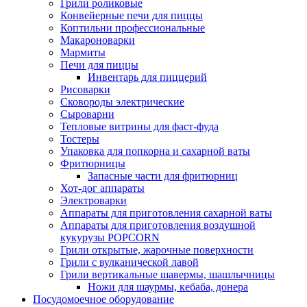
Грили роликовые
Конвейерные печи для пиццы
Коптильни профессиональные
Макароноварки
Мармиты
Печи для пиццы
Инвентарь для пиццерий
Рисоварки
Сковороды электрические
Сыроварни
Тепловые витрины для фаст-фуда
Тостеры
Упаковка для попкорна и сахарной ваты
Фритюрницы
Запасные части для фритюрниц
Хот-дог аппараты
Электроварки
Аппараты для приготовления сахарной ваты
Аппараты для приготовления воздушной
кукурузы POPCORN
Грили открытые, жарочные поверхности
Грили с вулканической лавой
Грили вертикальные шавермы, шашлычницы
Ножи для шаурмы, кебаба, донера
Посудомоечное оборудование