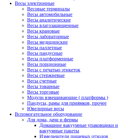
Весы электронные
Весовые терминалы
Весы автомобильные
Весы аналитические
Весы влагозащищенные
Весы крановые
Весы лабораторные
Весы медицинские
Весы паллетные
Весы пандусные
Весы платформенные
Весы порционные
Весы с печатью этикеток
Весы стержневые
Весы счетные
Весы товарные
Весы торговые
Модули взвешивающие ( платформы )
Пандусы, рамы для приямков, прочее
Ювелирные весы
Вспомогательное оборудование
Для дома, дачи и фермы
Домашние вакуумные упаковщики и
вакуумные пакеты
Измельчители пищевых отходов