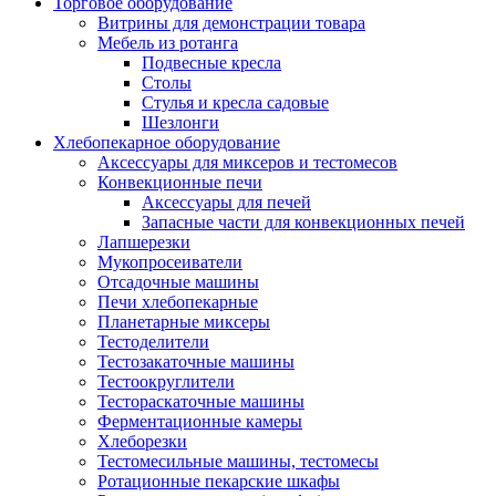
Торговое оборудование
Витрины для демонстрации товара
Мебель из ротанга
Подвесные кресла
Столы
Стулья и кресла садовые
Шезлонги
Хлебопекарное оборудование
Аксессуары для миксеров и тестомесов
Конвекционные печи
Аксессуары для печей
Запасные части для конвекционных печей
Лапшерезки
Мукопросеиватели
Отсадочные машины
Печи хлебопекарные
Планетарные миксеры
Тестоделители
Тестозакаточные машины
Тестоокруглители
Тестораскаточные машины
Ферментационные камеры
Хлеборезки
Тестомесильные машины, тестомесы
Ротационные пекарские шкафы