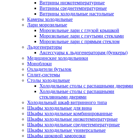
Витрины низкотемпературные
Витрины среднетемпературные
Витрины холодильные настольные
Камеры холодильные
Лари морозильные
Морозильные лари с глухой крышкой
Морозильные лари с гнутыми стеклами
Морозильные лари с прямым стеклом
Льдогенераторы
Аксессуары к льдогенераторам (бункеры)
Медицинские холодильники
Моноблоки
Охладители бутылок
Сплит-системы
Столы холодильные
Холодильные столы с распашными дверями
Холодильные столы с распашными
стеклянными дверями
Холодильный шкаф витринного типа
Шкафы холодильные для вина
Шкафы холодильные комбинированные
Шкафы холодильные низкотемпературные
Шкафы холодильные среднетемпературные
Шкафы холодильные универсальные
Шкафы шоковой заморозки