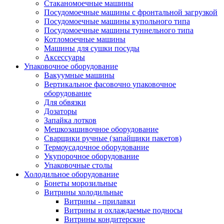
Стаканомоечные машины
Посудомоечные машины с фронтальной загрузкой
Посудомоечные машины купольного типа
Посудомоечные машины туннельного типа
Котломоечные машины
Машины для сушки посуды
Аксессуары
Упаковочное оборудование
Вакуумные машины
Вертикальное фасовочно упаковочное
оборудование
Для обвязки
Дозаторы
Запайка лотков
Мешкозашивочное оборудование
Сварщики ручные (запайщики пакетов)
Термоусадочное оборудование
Укупорочное оборудование
Упаковочные столы
Холодильное оборудование
Бонеты морозильные
Витрины холодильные
Витрины - прилавки
Витрины и охлаждаемые подносы
Витрины кондитерские