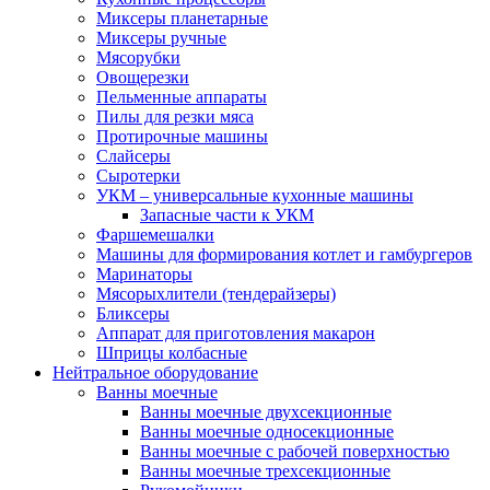
Миксеры планетарные
Миксеры ручные
Мясорубки
Овощерезки
Пельменные аппараты
Пилы для резки мяса
Протирочные машины
Слайсеры
Сыротерки
УКМ – универсальные кухонные машины
Запасные части к УКМ
Фаршемешалки
Машины для формирования котлет и гамбургеров
Маринаторы
Мясорыхлители (тендерайзеры)
Бликсеры
Аппарат для приготовления макарон
Шприцы колбасные
Нейтральное оборудование
Ванны моечные
Ванны моечные двухсекционные
Ванны моечные односекционные
Ванны моечные с рабочей поверхностью
Ванны моечные трехсекционные