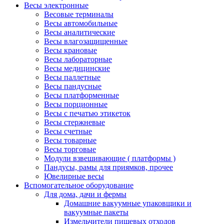
Весы электронные
Весовые терминалы
Весы автомобильные
Весы аналитические
Весы влагозащищенные
Весы крановые
Весы лабораторные
Весы медицинские
Весы паллетные
Весы пандусные
Весы платформенные
Весы порционные
Весы с печатью этикеток
Весы стержневые
Весы счетные
Весы товарные
Весы торговые
Модули взвешивающие ( платформы )
Пандусы, рамы для приямков, прочее
Ювелирные весы
Вспомогательное оборудование
Для дома, дачи и фермы
Домашние вакуумные упаковщики и
вакуумные пакеты
Измельчители пищевых отходов