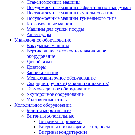
Стаканомоечные машины
Посудомоечные машины с фронтальной загрузкой
Посудомоечные машины купольного типа
Посудомоечные машины туннельного типа
Котломоечные машины
Машины для сушки посуды
Аксессуары
Упаковочное оборудование
Вакуумные машины
Вертикальное фасовочно упаковочное
оборудование
Для обвязки
Дозаторы
Запайка лотков
Мешкозашивочное оборудование
Сварщики ручные (запайщики пакетов)
Термоусадочное оборудование
Укупорочное оборудование
Упаковочные столы
Холодильное оборудование
Бонеты морозильные
Витрины холодильные
Витрины - прилавки
Витрины и охлаждаемые подносы
Витрины кондитерские