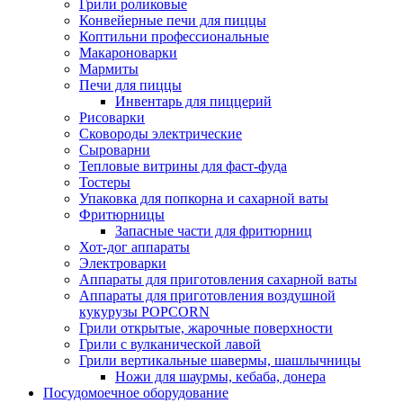
Грили роликовые
Конвейерные печи для пиццы
Коптильни профессиональные
Макароноварки
Мармиты
Печи для пиццы
Инвентарь для пиццерий
Рисоварки
Сковороды электрические
Сыроварни
Тепловые витрины для фаст-фуда
Тостеры
Упаковка для попкорна и сахарной ваты
Фритюрницы
Запасные части для фритюрниц
Хот-дог аппараты
Электроварки
Аппараты для приготовления сахарной ваты
Аппараты для приготовления воздушной
кукурузы POPCORN
Грили открытые, жарочные поверхности
Грили с вулканической лавой
Грили вертикальные шавермы, шашлычницы
Ножи для шаурмы, кебаба, донера
Посудомоечное оборудование