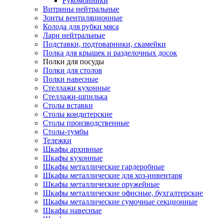
Рукомойники
Витрины нейтральные
Зонты вентиляционные
Колода для рубки мяса
Лари нейтральные
Подставки, подтоварники, скамейки
Полка для крышек и разделочных досок
Полки для посуды
Полки для столов
Полки навесные
Стеллажи кухонные
Стеллажи-шпилька
Столы вставки
Столы кондитерские
Столы производственные
Столы-тумбы
Тележки
Шкафы архивные
Шкафы кухонные
Шкафы металлические гардеробные
Шкафы металлические для хоз-инвентаря
Шкафы металлические оружейные
Шкафы металлические офисные, бухгалтерские
Шкафы металлические сумочные секционные
Шкафы навесные