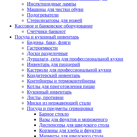
Инсектицидные лампы
Машины для чистки обуви
Подогреватели
Стерилизаторы для ножей
Кассовое и банковское оборудование
Счетчики банкнот
Посуда и кухонный инвентарь
Бидоны, баки, фляги
Гастроемкости
Доски разделочные
Дуршлаги, сита для профессиональной кухни
Инвентарь для пиццерий
Кастрюли для профессиональной кухни
Кондитерский инвентарь
Контейнеры и термоконтейнеры
Котлы для приготовления пищи
Кухонный инвентарь
Листы, противни
Миски из нержавеющей стали
Посуда и предметы сервировки
Барное стекло
Вазы для фруктов и мороженого
Диспенсеры для шведского стола
Корзины для хлеба и фруктов
Мармиты для шведского стола