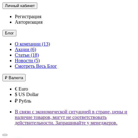
Личный кабинет
Регистрация
Авторизация
Блог
О компании (13)
Акции (6)
Статьи (18)
Новости (5)
Смотреть Весь Блог
₽
Валюта
€ Euro
$ US Dollar
₽ Рубль
В связи с экономической ситуацией в стране, цены и
наличие товаров, могут не соответствовать
действительности. Запрашивайте у менеджеров.