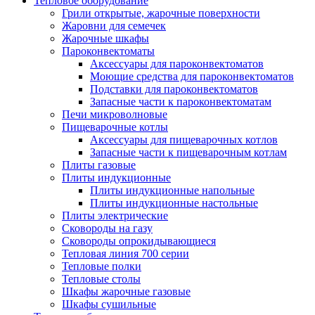
Тепловое оборудование
Грили открытые, жарочные поверхности
Жаровни для семечек
Жарочные шкафы
Пароконвектоматы
Аксессуары для пароконвектоматов
Моющие средства для пароконвектоматов
Подставки для пароконвектоматов
Запасные части к пароконвектоматам
Печи микроволновые
Пищеварочные котлы
Аксессуары для пищеварочных котлов
Запасные части к пищеварочным котлам
Плиты газовые
Плиты индукционные
Плиты индукционные напольные
Плиты индукционные настольные
Плиты электрические
Сковороды на газу
Сковороды опрокидывающиеся
Тепловая линия 700 серии
Тепловые полки
Тепловые столы
Шкафы жарочные газовые
Шкафы сушильные