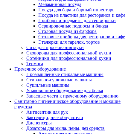
Меламиновая посуда
Посуда для бара и барный инвентарь
Посуда из пластика для ресторанов и кафе
Приборы и предметы для сервировки
Сервировочные подносы и блюда
Столовая посуда из фарфора
Столовые приборы для ресторанов и кафе
Этажерки для тарелок, тортов
Сита для просеивания муки
Сковороды для профессиональной кухни
Сотейники для профессиональной кухни
Термоса
Прачечное оборудование
Промышленные стиральные машины
Стирально-сушильные машины
Сушильные машины
Упаковочное оборудование для белья
Запасные части к прачечному оборудованию
Санитарно-гигиеническое оборудование и моющие
средства
Антисептик для рук
Бактерицидные облучатели
Диспенсеры
Дозаторы для мыла, пены, дез средств
Автоматические дозаторы