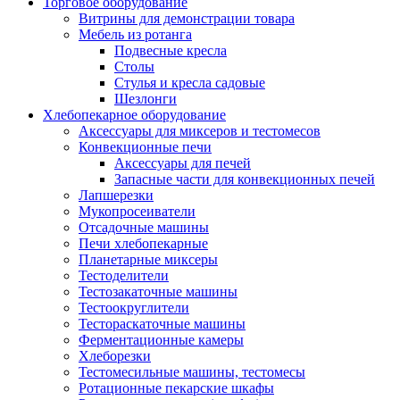
Торговое оборудование
Витрины для демонстрации товара
Мебель из ротанга
Подвесные кресла
Столы
Стулья и кресла садовые
Шезлонги
Хлебопекарное оборудование
Аксессуары для миксеров и тестомесов
Конвекционные печи
Аксессуары для печей
Запасные части для конвекционных печей
Лапшерезки
Мукопросеиватели
Отсадочные машины
Печи хлебопекарные
Планетарные миксеры
Тестоделители
Тестозакаточные машины
Тестоокруглители
Тестораскаточные машины
Ферментационные камеры
Хлеборезки
Тестомесильные машины, тестомесы
Ротационные пекарские шкафы