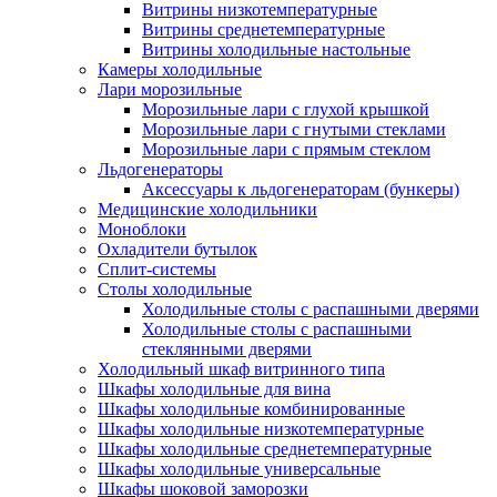
Витрины низкотемпературные
Витрины среднетемпературные
Витрины холодильные настольные
Камеры холодильные
Лари морозильные
Морозильные лари с глухой крышкой
Морозильные лари с гнутыми стеклами
Морозильные лари с прямым стеклом
Льдогенераторы
Аксессуары к льдогенераторам (бункеры)
Медицинские холодильники
Моноблоки
Охладители бутылок
Сплит-системы
Столы холодильные
Холодильные столы с распашными дверями
Холодильные столы с распашными
стеклянными дверями
Холодильный шкаф витринного типа
Шкафы холодильные для вина
Шкафы холодильные комбинированные
Шкафы холодильные низкотемпературные
Шкафы холодильные среднетемпературные
Шкафы холодильные универсальные
Шкафы шоковой заморозки