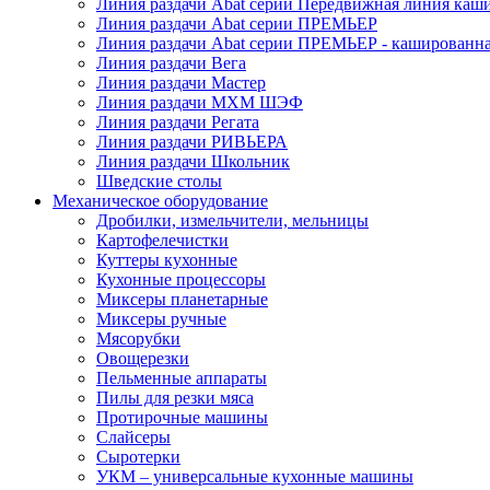
Линия раздачи Abat серии Передвижная линия каш
Линия раздачи Abat серии ПРЕМЬЕР
Линия раздачи Abat серии ПРЕМЬЕР - кашированн
Линия раздачи Вега
Линия раздачи Мастер
Линия раздачи МХМ ШЭФ
Линия раздачи Регата
Линия раздачи РИВЬЕРА
Линия раздачи Школьник
Шведские столы
Механическое оборудование
Дробилки, измельчители, мельницы
Картофелечистки
Куттеры кухонные
Кухонные процессоры
Миксеры планетарные
Миксеры ручные
Мясорубки
Овощерезки
Пельменные аппараты
Пилы для резки мяса
Протирочные машины
Слайсеры
Сыротерки
УКМ – универсальные кухонные машины