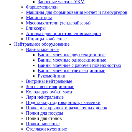
Запасные части к УКМ
Фаршемешалки
Машины для формирования котлет и гамбургеров
Маринаторы
Мясорыхлители (тендерайзеры)
Бликсеры
Аппарат для приготовления макарон
Шприцы колбасные
Нейтральное оборудование
Ванны моечные
Ванны моечные двухсекционные
Ванны моечные односекционные
Ванны моечные с рабочей поверхностью
Ванны моечные трехсекционные
Рукомойники
Витрины нейтральные
Зонты вентиляционные
Колода для рубки мяса
Лари нейтральные
Подставки, подтоварники, скамейки
Полка для крышек и разделочных досок
Полки для посуды
Полки для столов
Полки навесные
Стеллажи кухонные