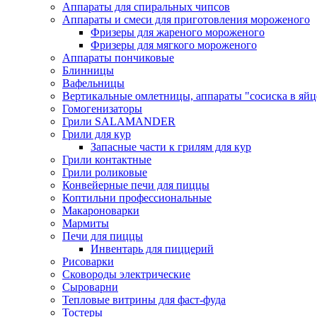
Аппараты для спиральных чипсов
Аппараты и смеси для приготовления мороженого
Фризеры для жареного мороженого
Фризеры для мягкого мороженого
Аппараты пончиковые
Блинницы
Вафельницы
Вертикальные омлетницы, аппараты "сосиска в яйц
Гомогенизаторы
Грили SALAMANDER
Грили для кур
Запасные части к грилям для кур
Грили контактные
Грили роликовые
Конвейерные печи для пиццы
Коптильни профессиональные
Макароноварки
Мармиты
Печи для пиццы
Инвентарь для пиццерий
Рисоварки
Сковороды электрические
Сыроварни
Тепловые витрины для фаст-фуда
Тостеры