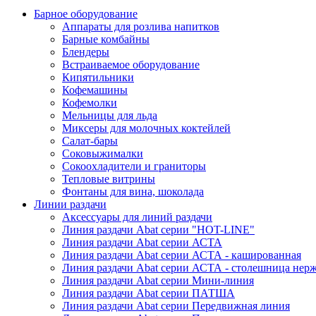
Барное оборудование
Аппараты для розлива напитков
Барные комбайны
Блендеры
Встраиваемое оборудование
Кипятильники
Кофемашины
Кофемолки
Мельницы для льда
Миксеры для молочных коктейлей
Салат-бары
Соковыжималки
Сокоохладители и граниторы
Тепловые витрины
Фонтаны для вина, шоколада
Линии раздачи
Аксессуары для линий раздачи
Линия раздачи Abat серии "HOT-LINE"
Линия раздачи Abat серии АСТА
Линия раздачи Abat серии АСТА - кашированная
Линия раздачи Abat серии АСТА - столешница нерж
Линия раздачи Abat серии Мини-линия
Линия раздачи Abat серии ПАТША
Линия раздачи Abat серии Передвижная линия