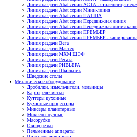
Линия раздачи Abat серии АСТА - столешница нерж
Линия раздачи Abat серии Мини-линия
Линия раздачи Abat серии ПАТША
Линия раздачи Abat серии Передвижная линия
Линия раздачи Abat серии Передвижная линия каш
Линия раздачи Abat серии ПРЕМЬЕР
Линия раздачи Abat серии ПРЕМЬЕР - кашированн
Линия раздачи Вега
Линия раздачи Мастер
Линия раздачи МХМ ШЭФ
Линия раздачи Регата
Линия раздачи РИВЬЕРА
Линия раздачи Школьник
Шведские столы
Механическое оборудование
Дробилки, измельчители, мельницы
Картофелечистки
Куттеры кухонные
Кухонные процессоры
Миксеры планетарные
Миксеры ручные
Мясорубки
Овощерезки
Пельменные аппараты
Пилы для резки мяса