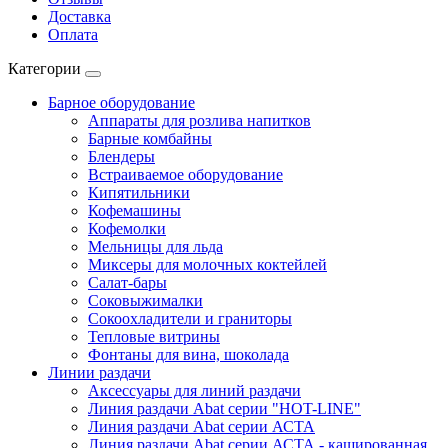
Доставка
Оплата
Категории
Барное оборудование
Аппараты для розлива напитков
Барные комбайны
Блендеры
Встраиваемое оборудование
Кипятильники
Кофемашины
Кофемолки
Мельницы для льда
Миксеры для молочных коктейлей
Салат-бары
Соковыжималки
Сокоохладители и граниторы
Тепловые витрины
Фонтаны для вина, шоколада
Линии раздачи
Аксессуары для линий раздачи
Линия раздачи Abat серии "HOT-LINE"
Линия раздачи Abat серии АСТА
Линия раздачи Abat серии АСТА - кашированная