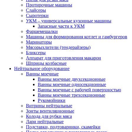
Протирочные машины
Слайсеры
Сыротерки
УКМ – универсальные кухонные машины
Запасные части к УКМ
Фаршемешалки
Машины для формирования котлет и гамбургеров
Маринаторы
Мясорыхлители (тендерайзеры)
Бликсеры
Аппарат для приготовления макарон
Шприцы колбасные
Нейтральное оборудование
Ванны моечные
Ванны моечные двухсекционные
Ванны моечные односекционные
Ванны моечные с рабочей поверхностью
Ванны моечные трехсекционные
Рукомойники
Витрины нейтральные
Зонты вентиляционные
Колода для рубки мяса
Лари нейтральные
Подставки, подтоварники, скамейки