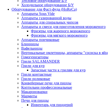
Тепловое оборудование Б/У
Холодильное оборудование Б/У
Оборудование для Фаст-фуда (HoReCa)
Аппараты Sous Vide
Аппараты газированной воды
Аппараты для спиральных чипсов
Аппараты и смеси для приготовления мороженого
Фризеры для жареного мороженого
Фризеры для мягкого мороженого
Аппараты пончиковые
Блинницы
Вафельницы
Вертикальные омлетницы, аппараты "сосиска в яйц
Гомогенизаторы
Грили SALAMANDER
Грили для кур
Запасные части к грилям для кур
Грили контактные
Грили роликовые
Конвейерные печи для пиццы
Коптильни профессиональные
Макароноварки
Мармиты
Печи для пиццы
Инвентарь для пиццерий