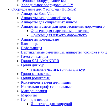
Тепловое оборудование Б/У
Холодильное оборудование Б/У
Оборудование для Фаст-фуда (HoReCa)
Аппараты Sous Vide
Аппараты газированной воды
Аппараты для спиральных чипсов
Аппараты и смеси для приготовления мороженого
Фризеры для жареного мороженого
Фризеры для мягкого мороженого
Аппараты пончиковые
Блинницы
Вафельницы
Вертикальные омлетницы, аппараты "сосиска в яйц
Гомогенизаторы
Грили SALAMANDER
Грили для кур
Запасные части к грилям для кур
Грили контактные
Грили роликовые
Конвейерные печи для пиццы
Коптильни профессиональные
Макароноварки
Мармиты
Печи для пиццы
Инвентарь для пиццерий