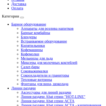
Доставка
Оплата
Категории
Барное оборудование
Аппараты для розлива напитков
Барные комбайны
Блендеры
Встраиваемое оборудование
Кипятильники
Кофемашины
Кофемолки
Мельницы для льда
Миксеры для молочных коктейлей
Салат-бары
Соковыжималки
Сокоохладители и граниторы
Тепловые витрины
Фонтаны для вина, шоколада
Линии раздачи
Аксессуары для линий раздачи
Линия раздачи Abat серии "HOT-LINE"
Линия раздачи Abat серии АСТА
Линия раздачи Abat серии АСТА - кашированная