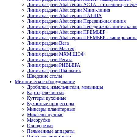
Линия раздачи Abat серии АСТА - столешница нерж
Линия раздачи Abat серии Мини-линия
Линия раздачи Abat серии ПАТША
Линия раздачи Abat серии Передвижная линия
Линия раздачи Abat серии Передвижная линия каш
Линия раздачи Abat серии ПРЕМЬЕР
Линия раздачи Abat серии ПРЕМЬЕР - кашированн
Линия раздачи Вега
Линия раздачи Мастер
Линия раздачи МХМ ШЭФ
Линия раздачи Регата
Линия раздачи РИВЬЕРА
Линия раздачи Школьник
Шведские столы
Механическое оборудование
Дробилки, измельчители, мельницы
Картофелечистки
Куттеры кухонные
Кухонные процессоры
Миксеры планетарные
Миксеры ручные
Мясорубки
Овощерезки
Пельменные аппараты
Пилы для резки мяса