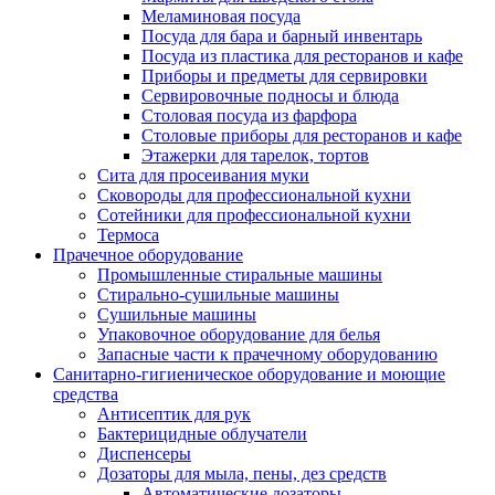
Меламиновая посуда
Посуда для бара и барный инвентарь
Посуда из пластика для ресторанов и кафе
Приборы и предметы для сервировки
Сервировочные подносы и блюда
Столовая посуда из фарфора
Столовые приборы для ресторанов и кафе
Этажерки для тарелок, тортов
Сита для просеивания муки
Сковороды для профессиональной кухни
Сотейники для профессиональной кухни
Термоса
Прачечное оборудование
Промышленные стиральные машины
Стирально-сушильные машины
Сушильные машины
Упаковочное оборудование для белья
Запасные части к прачечному оборудованию
Санитарно-гигиеническое оборудование и моющие
средства
Антисептик для рук
Бактерицидные облучатели
Диспенсеры
Дозаторы для мыла, пены, дез средств
Автоматические дозаторы