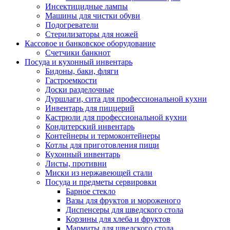
Инсектицидные лампы
Машины для чистки обуви
Подогреватели
Стерилизаторы для ножей
Кассовое и банковское оборудование
Счетчики банкнот
Посуда и кухонный инвентарь
Бидоны, баки, фляги
Гастроемкости
Доски разделочные
Дуршлаги, сита для профессиональной кухни
Инвентарь для пиццерий
Кастрюли для профессиональной кухни
Кондитерский инвентарь
Контейнеры и термоконтейнеры
Котлы для приготовления пищи
Кухонный инвентарь
Листы, противни
Миски из нержавеющей стали
Посуда и предметы сервировки
Барное стекло
Вазы для фруктов и мороженого
Диспенсеры для шведского стола
Корзины для хлеба и фруктов
Мармиты для шведского стола