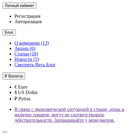
Личный кабинет
Регистрация
Авторизация
Блог
О компании (13)
Акции (6)
Статьи (18)
Новости (5)
Смотреть Весь Блог
₽
Валюта
€ Euro
$ US Dollar
₽ Рубль
В связи с экономической ситуацией в стране, цены и
наличие товаров, могут не соответствовать
действительности. Запрашивайте у менеджеров.