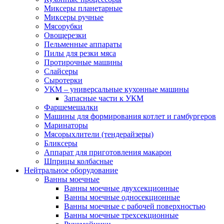
Миксеры планетарные
Миксеры ручные
Мясорубки
Овощерезки
Пельменные аппараты
Пилы для резки мяса
Протирочные машины
Слайсеры
Сыротерки
УКМ – универсальные кухонные машины
Запасные части к УКМ
Фаршемешалки
Машины для формирования котлет и гамбургеров
Маринаторы
Мясорыхлители (тендерайзеры)
Бликсеры
Аппарат для приготовления макарон
Шприцы колбасные
Нейтральное оборудование
Ванны моечные
Ванны моечные двухсекционные
Ванны моечные односекционные
Ванны моечные с рабочей поверхностью
Ванны моечные трехсекционные