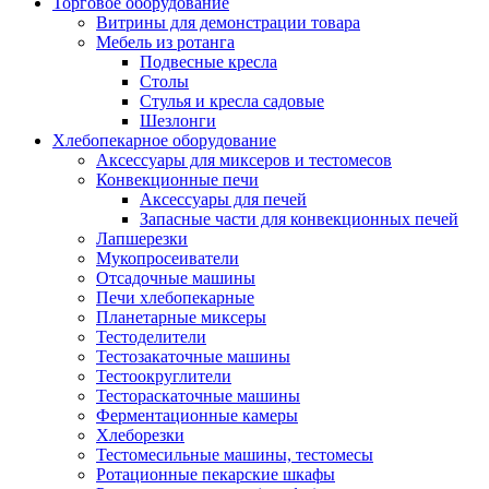
Торговое оборудование
Витрины для демонстрации товара
Мебель из ротанга
Подвесные кресла
Столы
Стулья и кресла садовые
Шезлонги
Хлебопекарное оборудование
Аксессуары для миксеров и тестомесов
Конвекционные печи
Аксессуары для печей
Запасные части для конвекционных печей
Лапшерезки
Мукопросеиватели
Отсадочные машины
Печи хлебопекарные
Планетарные миксеры
Тестоделители
Тестозакаточные машины
Тестоокруглители
Тестораскаточные машины
Ферментационные камеры
Хлеборезки
Тестомесильные машины, тестомесы
Ротационные пекарские шкафы