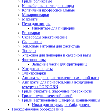
Грили роликовые
Конвейерные печи для пиццы
Коптильни профессиональные
Макароноварки
Мармиты
Печи для пиццы
Инвентарь для пиццерий
Рисоварки
Сковороды электрические
Сыроварни
Тепловые витрины для фаст-фуда
Тостеры
Упаковка для попкорна и сахарной ваты
Фритюрницы
Запасные части для фритюрниц
Хот-дог аппараты
Электроварки
Аппараты для приготовления сахарной ваты
Аппараты для приготовления воздушной
кукурузы POPCORN
Грили открытые, жарочные поверхности
Грили с вулканической лавой
Грили вертикальные шавермы, шашлычницы
Ножи для шаурмы, кебаба, донера
Посудомоечное оборудование