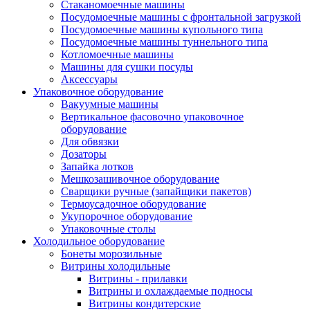
Стаканомоечные машины
Посудомоечные машины с фронтальной загрузкой
Посудомоечные машины купольного типа
Посудомоечные машины туннельного типа
Котломоечные машины
Машины для сушки посуды
Аксессуары
Упаковочное оборудование
Вакуумные машины
Вертикальное фасовочно упаковочное
оборудование
Для обвязки
Дозаторы
Запайка лотков
Мешкозашивочное оборудование
Сварщики ручные (запайщики пакетов)
Термоусадочное оборудование
Укупорочное оборудование
Упаковочные столы
Холодильное оборудование
Бонеты морозильные
Витрины холодильные
Витрины - прилавки
Витрины и охлаждаемые подносы
Витрины кондитерские