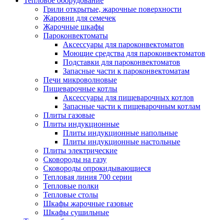
Тепловое оборудование
Грили открытые, жарочные поверхности
Жаровни для семечек
Жарочные шкафы
Пароконвектоматы
Аксессуары для пароконвектоматов
Моющие средства для пароконвектоматов
Подставки для пароконвектоматов
Запасные части к пароконвектоматам
Печи микроволновые
Пищеварочные котлы
Аксессуары для пищеварочных котлов
Запасные части к пищеварочным котлам
Плиты газовые
Плиты индукционные
Плиты индукционные напольные
Плиты индукционные настольные
Плиты электрические
Сковороды на газу
Сковороды опрокидывающиеся
Тепловая линия 700 серии
Тепловые полки
Тепловые столы
Шкафы жарочные газовые
Шкафы сушильные