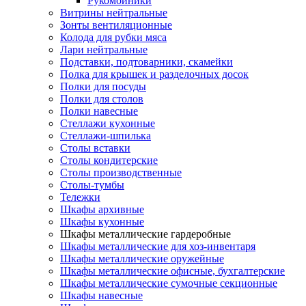
Рукомойники
Витрины нейтральные
Зонты вентиляционные
Колода для рубки мяса
Лари нейтральные
Подставки, подтоварники, скамейки
Полка для крышек и разделочных досок
Полки для посуды
Полки для столов
Полки навесные
Стеллажи кухонные
Стеллажи-шпилька
Столы вставки
Столы кондитерские
Столы производственные
Столы-тумбы
Тележки
Шкафы архивные
Шкафы кухонные
Шкафы металлические гардеробные
Шкафы металлические для хоз-инвентаря
Шкафы металлические оружейные
Шкафы металлические офисные, бухгалтерские
Шкафы металлические сумочные секционные
Шкафы навесные