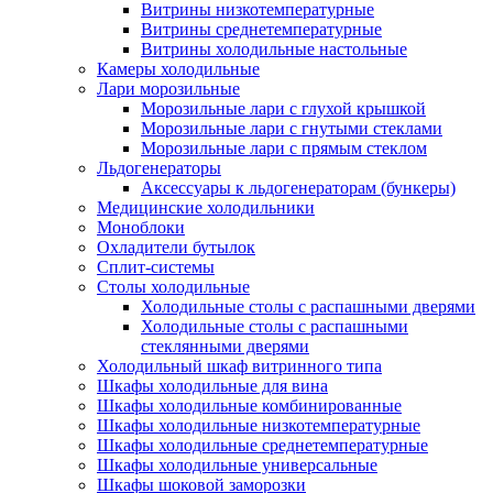
Витрины низкотемпературные
Витрины среднетемпературные
Витрины холодильные настольные
Камеры холодильные
Лари морозильные
Морозильные лари с глухой крышкой
Морозильные лари с гнутыми стеклами
Морозильные лари с прямым стеклом
Льдогенераторы
Аксессуары к льдогенераторам (бункеры)
Медицинские холодильники
Моноблоки
Охладители бутылок
Сплит-системы
Столы холодильные
Холодильные столы с распашными дверями
Холодильные столы с распашными
стеклянными дверями
Холодильный шкаф витринного типа
Шкафы холодильные для вина
Шкафы холодильные комбинированные
Шкафы холодильные низкотемпературные
Шкафы холодильные среднетемпературные
Шкафы холодильные универсальные
Шкафы шоковой заморозки