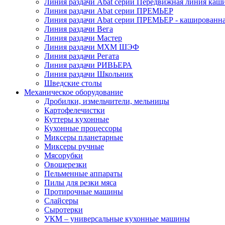
Линия раздачи Abat серии Передвижная линия каш
Линия раздачи Abat серии ПРЕМЬЕР
Линия раздачи Abat серии ПРЕМЬЕР - кашированн
Линия раздачи Вега
Линия раздачи Мастер
Линия раздачи МХМ ШЭФ
Линия раздачи Регата
Линия раздачи РИВЬЕРА
Линия раздачи Школьник
Шведские столы
Механическое оборудование
Дробилки, измельчители, мельницы
Картофелечистки
Куттеры кухонные
Кухонные процессоры
Миксеры планетарные
Миксеры ручные
Мясорубки
Овощерезки
Пельменные аппараты
Пилы для резки мяса
Протирочные машины
Слайсеры
Сыротерки
УКМ – универсальные кухонные машины