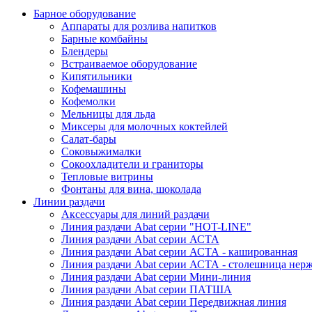
Барное оборудование
Аппараты для розлива напитков
Барные комбайны
Блендеры
Встраиваемое оборудование
Кипятильники
Кофемашины
Кофемолки
Мельницы для льда
Миксеры для молочных коктейлей
Салат-бары
Соковыжималки
Сокоохладители и граниторы
Тепловые витрины
Фонтаны для вина, шоколада
Линии раздачи
Аксессуары для линий раздачи
Линия раздачи Abat серии "HOT-LINE"
Линия раздачи Abat серии АСТА
Линия раздачи Abat серии АСТА - кашированная
Линия раздачи Abat серии АСТА - столешница нерж
Линия раздачи Abat серии Мини-линия
Линия раздачи Abat серии ПАТША
Линия раздачи Abat серии Передвижная линия