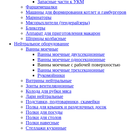
Запасные части к УКМ
Фаршемешалки
Машины для формирования котлет и гамбургеров
Маринаторы
Мясорыхлители (тендерайзеры)
Бликсеры
Аппарат для приготовления макарон
Шприцы колбасные
Нейтральное оборудование
Ванны моечные
Ванны моечные двухсекционные
Ванны моечные односекционные
Ванны моечные с рабочей поверхностью
Ванны моечные трехсекционные
Рукомойники
Витрины нейтральные
Зонты вентиляционные
Колода для рубки мяса
Лари нейтральные
Подставки, подтоварники, скамейки
Полка для крышек и разделочных досок
Полки для посуды
Полки для столов
Полки навесные
Стеллажи кухонные