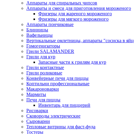
Аппараты для спиральных чипсов
Аппараты и смеси для приготовления мороженого
Фризеры для жареного мороженого
Фризеры для мягкого мороженого
Аппараты пончиковые
Блинницы
Вафельницы
Вертикальные омлетницы, аппараты "сосиска в яйц
Гомогенизаторы
Грили SALAMANDER
Грили для кур
Запасные части к грилям для кур
Грили контактные
Грили роликовые
Конвейерные печи для пиццы
Коптильни профессиональные
Макароноварки
Мармиты
Печи для пиццы
Инвентарь для пиццерий
Рисоварки
Сковороды электрические
Сыроварни
Тепловые витрины для фаст-фуда
Тостеры