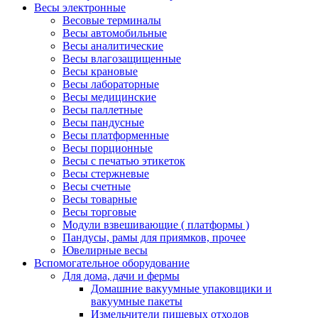
Весы электронные
Весовые терминалы
Весы автомобильные
Весы аналитические
Весы влагозащищенные
Весы крановые
Весы лабораторные
Весы медицинские
Весы паллетные
Весы пандусные
Весы платформенные
Весы порционные
Весы с печатью этикеток
Весы стержневые
Весы счетные
Весы товарные
Весы торговые
Модули взвешивающие ( платформы )
Пандусы, рамы для приямков, прочее
Ювелирные весы
Вспомогательное оборудование
Для дома, дачи и фермы
Домашние вакуумные упаковщики и
вакуумные пакеты
Измельчители пищевых отходов