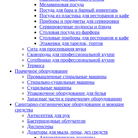
Меламиновая посуда
Посуда для бара и барный инвентарь
Посуда из пластика для ресторанов и кафе
Приборы и предметы для сервировки
Сервировочные подносы и блюда
Столовая посуда из фарфора
Столовые приборы для ресторанов и кафе
Этажерки для тарелок, тортов
Сита для просеивания муки
Сковороды для профессиональной кухни
Сотейники для профессиональной кухни
Термоса
Прачечное оборудование
Промышленные стиральные машины
Стирально-сушильные машины
Сушильные машины
Упаковочное оборудование для белья
Запасные части к прачечному оборудованию
Санитарно-гигиеническое оборудование и моющие
средства
Антисептик для рук
Бактерицидные облучатели
Диспенсеры
Дозаторы для мыла, пены, дез средств
Автоматические дозаторы