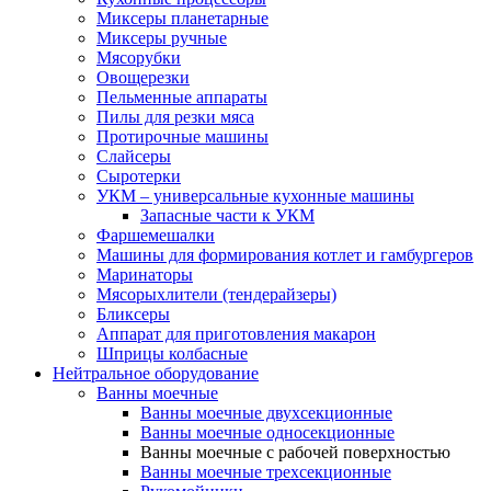
Миксеры планетарные
Миксеры ручные
Мясорубки
Овощерезки
Пельменные аппараты
Пилы для резки мяса
Протирочные машины
Слайсеры
Сыротерки
УКМ – универсальные кухонные машины
Запасные части к УКМ
Фаршемешалки
Машины для формирования котлет и гамбургеров
Маринаторы
Мясорыхлители (тендерайзеры)
Бликсеры
Аппарат для приготовления макарон
Шприцы колбасные
Нейтральное оборудование
Ванны моечные
Ванны моечные двухсекционные
Ванны моечные односекционные
Ванны моечные с рабочей поверхностью
Ванны моечные трехсекционные