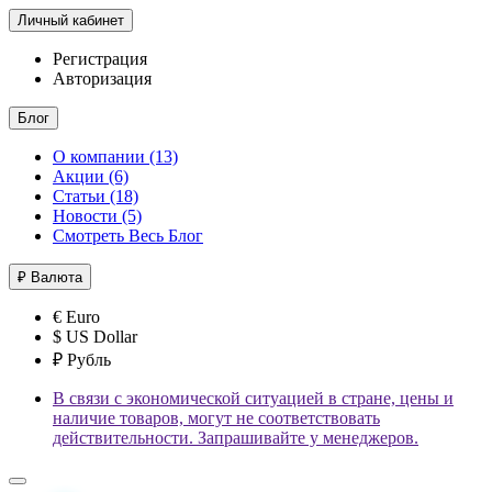
Личный кабинет
Регистрация
Авторизация
Блог
О компании (13)
Акции (6)
Статьи (18)
Новости (5)
Смотреть Весь Блог
₽
Валюта
€ Euro
$ US Dollar
₽ Рубль
В связи с экономической ситуацией в стране, цены и
наличие товаров, могут не соответствовать
действительности. Запрашивайте у менеджеров.