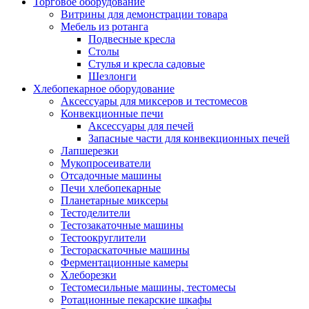
Торговое оборудование
Витрины для демонстрации товара
Мебель из ротанга
Подвесные кресла
Столы
Стулья и кресла садовые
Шезлонги
Хлебопекарное оборудование
Аксессуары для миксеров и тестомесов
Конвекционные печи
Аксессуары для печей
Запасные части для конвекционных печей
Лапшерезки
Мукопросеиватели
Отсадочные машины
Печи хлебопекарные
Планетарные миксеры
Тестоделители
Тестозакаточные машины
Тестоокруглители
Тестораскаточные машины
Ферментационные камеры
Хлеборезки
Тестомесильные машины, тестомесы
Ротационные пекарские шкафы