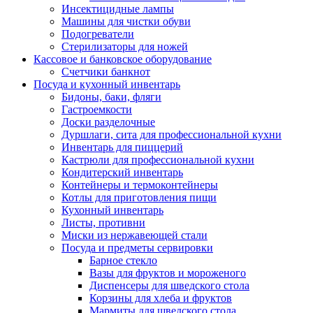
Инсектицидные лампы
Машины для чистки обуви
Подогреватели
Стерилизаторы для ножей
Кассовое и банковское оборудование
Счетчики банкнот
Посуда и кухонный инвентарь
Бидоны, баки, фляги
Гастроемкости
Доски разделочные
Дуршлаги, сита для профессиональной кухни
Инвентарь для пиццерий
Кастрюли для профессиональной кухни
Кондитерский инвентарь
Контейнеры и термоконтейнеры
Котлы для приготовления пищи
Кухонный инвентарь
Листы, противни
Миски из нержавеющей стали
Посуда и предметы сервировки
Барное стекло
Вазы для фруктов и мороженого
Диспенсеры для шведского стола
Корзины для хлеба и фруктов
Мармиты для шведского стола