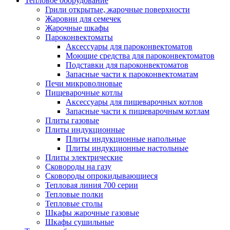
Тепловое оборудование
Грили открытые, жарочные поверхности
Жаровни для семечек
Жарочные шкафы
Пароконвектоматы
Аксессуары для пароконвектоматов
Моющие средства для пароконвектоматов
Подставки для пароконвектоматов
Запасные части к пароконвектоматам
Печи микроволновые
Пищеварочные котлы
Аксессуары для пищеварочных котлов
Запасные части к пищеварочным котлам
Плиты газовые
Плиты индукционные
Плиты индукционные напольные
Плиты индукционные настольные
Плиты электрические
Сковороды на газу
Сковороды опрокидывающиеся
Тепловая линия 700 серии
Тепловые полки
Тепловые столы
Шкафы жарочные газовые
Шкафы сушильные