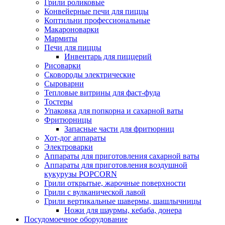
Грили роликовые
Конвейерные печи для пиццы
Коптильни профессиональные
Макароноварки
Мармиты
Печи для пиццы
Инвентарь для пиццерий
Рисоварки
Сковороды электрические
Сыроварни
Тепловые витрины для фаст-фуда
Тостеры
Упаковка для попкорна и сахарной ваты
Фритюрницы
Запасные части для фритюрниц
Хот-дог аппараты
Электроварки
Аппараты для приготовления сахарной ваты
Аппараты для приготовления воздушной
кукурузы POPCORN
Грили открытые, жарочные поверхности
Грили с вулканической лавой
Грили вертикальные шавермы, шашлычницы
Ножи для шаурмы, кебаба, донера
Посудомоечное оборудование