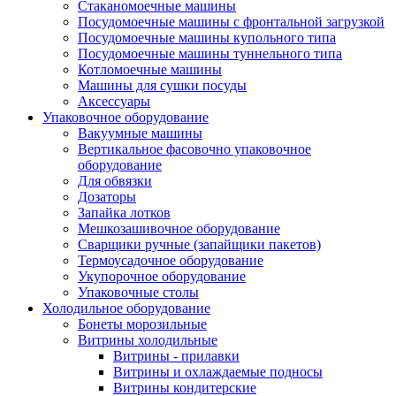
Стаканомоечные машины
Посудомоечные машины с фронтальной загрузкой
Посудомоечные машины купольного типа
Посудомоечные машины туннельного типа
Котломоечные машины
Машины для сушки посуды
Аксессуары
Упаковочное оборудование
Вакуумные машины
Вертикальное фасовочно упаковочное
оборудование
Для обвязки
Дозаторы
Запайка лотков
Мешкозашивочное оборудование
Сварщики ручные (запайщики пакетов)
Термоусадочное оборудование
Укупорочное оборудование
Упаковочные столы
Холодильное оборудование
Бонеты морозильные
Витрины холодильные
Витрины - прилавки
Витрины и охлаждаемые подносы
Витрины кондитерские