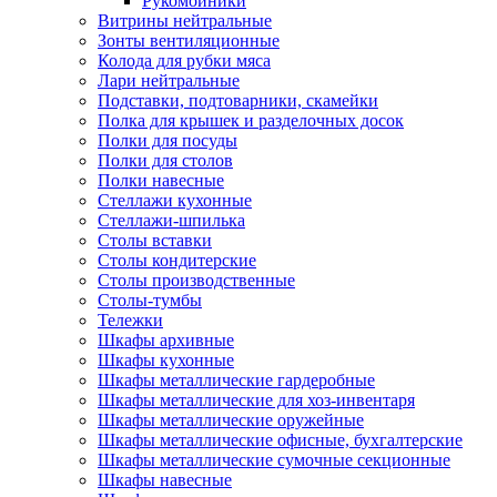
Рукомойники
Витрины нейтральные
Зонты вентиляционные
Колода для рубки мяса
Лари нейтральные
Подставки, подтоварники, скамейки
Полка для крышек и разделочных досок
Полки для посуды
Полки для столов
Полки навесные
Стеллажи кухонные
Стеллажи-шпилька
Столы вставки
Столы кондитерские
Столы производственные
Столы-тумбы
Тележки
Шкафы архивные
Шкафы кухонные
Шкафы металлические гардеробные
Шкафы металлические для хоз-инвентаря
Шкафы металлические оружейные
Шкафы металлические офисные, бухгалтерские
Шкафы металлические сумочные секционные
Шкафы навесные