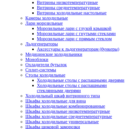
Витрины низкотемпературные
Витрины среднетемпературные
Витрины холодильные настольные
Камеры холодильные
Лари морозильные
Морозильные лари с глухой крышкой
Морозильные лари с гнутыми стеклами
Морозильные лари с прямым стеклом
Льдогенераторы
Аксессуары к льдогенераторам (бункеры)
Медицинские холодильники
Моноблоки
Охладители бутылок
Сплит-системы
Столы холодильные
Холодильные столы с распашными дверями
Холодильные столы с распашными
стеклянными дверями
Холодильный шкаф витринного типа
Шкафы холодильные для вина
Шкафы холодильные комбинированные
Шкафы холодильные низкотемпературные
Шкафы холодильные среднетемпературные
Шкафы холодильные универсальные
Шкафы шоковой заморозки