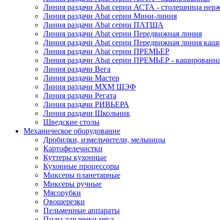
Линия раздачи Abat серии АСТА - столешница нерж
Линия раздачи Abat серии Мини-линия
Линия раздачи Abat серии ПАТША
Линия раздачи Abat серии Передвижная линия
Линия раздачи Abat серии Передвижная линия каш
Линия раздачи Abat серии ПРЕМЬЕР
Линия раздачи Abat серии ПРЕМЬЕР - кашированн
Линия раздачи Вега
Линия раздачи Мастер
Линия раздачи МХМ ШЭФ
Линия раздачи Регата
Линия раздачи РИВЬЕРА
Линия раздачи Школьник
Шведские столы
Механическое оборудование
Дробилки, измельчители, мельницы
Картофелечистки
Куттеры кухонные
Кухонные процессоры
Миксеры планетарные
Миксеры ручные
Мясорубки
Овощерезки
Пельменные аппараты
Пилы для резки мяса