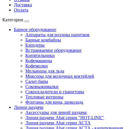
Доставка
Оплата
Категории
Барное оборудование
Аппараты для розлива напитков
Барные комбайны
Блендеры
Встраиваемое оборудование
Кипятильники
Кофемашины
Кофемолки
Мельницы для льда
Миксеры для молочных коктейлей
Салат-бары
Соковыжималки
Сокоохладители и граниторы
Тепловые витрины
Фонтаны для вина, шоколада
Линии раздачи
Аксессуары для линий раздачи
Линия раздачи Abat серии "HOT-LINE"
Линия раздачи Abat серии АСТА
Линия раздачи Abat серии АСТА - кашированная