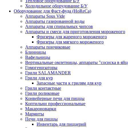
Тепловое оборудование Б/У
Холодильное оборудование Б/У
Оборудование для Фаст-фуда (HoReCa)
Аппараты Sous Vide
Аппараты газированной воды
Аппараты для спиральных чипсов
Аппараты и смеси для приготовления мороженого
Фризеры для жареного мороженого
Фризеры для мягкого мороженого
Аппараты пончиковые
Блинницы
Вафельницы
Вертикальные омлетницы, аппараты "сосиска в яйц
Гомогенизаторы
Грили SALAMANDER
Грили для кур
Запасные части к грилям для кур
Грили контактные
Грили роликовые
Конвейерные печи для пиццы
Коптильни профессиональные
Макароноварки
Мармиты
Печи для пиццы
Инвентарь для пиццерий