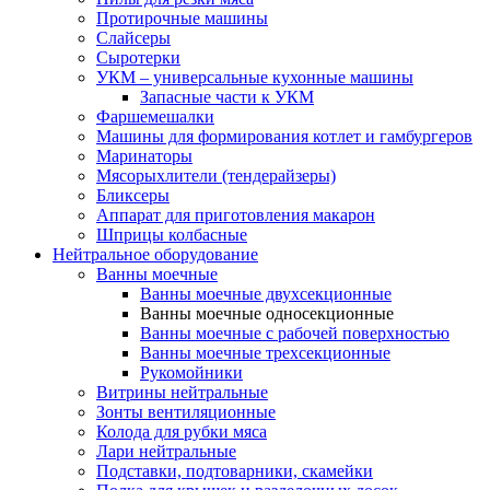
Протирочные машины
Слайсеры
Сыротерки
УКМ – универсальные кухонные машины
Запасные части к УКМ
Фаршемешалки
Машины для формирования котлет и гамбургеров
Маринаторы
Мясорыхлители (тендерайзеры)
Бликсеры
Аппарат для приготовления макарон
Шприцы колбасные
Нейтральное оборудование
Ванны моечные
Ванны моечные двухсекционные
Ванны моечные односекционные
Ванны моечные с рабочей поверхностью
Ванны моечные трехсекционные
Рукомойники
Витрины нейтральные
Зонты вентиляционные
Колода для рубки мяса
Лари нейтральные
Подставки, подтоварники, скамейки