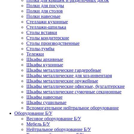
Полка для крышек и разделочных досок
Полки для посуды
Полки для столов
Полки навесные
Стеллажи кухонные
Стеллажи-шпилька
Столы вставки
Столы кондитерские
Столы производственные
Столы-тумбы
Тележки
Шкафы архивные
Шкафы кухонные
Шкафы металлические гардеробные
Шкафы металлические для хоз-инвентаря
Шкафы металлические оружейные
Шкафы металлические офисные, бухгалтерские
Шкафы металлические сумочные секционные
Шкафы навесные
Шкафы сушильные
Вспомогательное нейтральное оборудование
Оборудование Б/У
Весовое оборудование Б/У
Мебель Б/У
Нейтральное оборудование Б/У