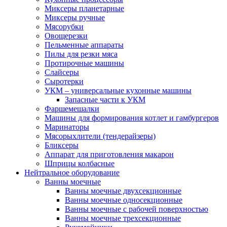
Миксеры планетарные
Миксеры ручные
Мясорубки
Овощерезки
Пельменные аппараты
Пилы для резки мяса
Протирочные машины
Слайсеры
Сыротерки
УКМ – универсальные кухонные машины
Запасные части к УКМ
Фаршемешалки
Машины для формирования котлет и гамбургеров
Маринаторы
Мясорыхлители (тендерайзеры)
Бликсеры
Аппарат для приготовления макарон
Шприцы колбасные
Нейтральное оборудование
Ванны моечные
Ванны моечные двухсекционные
Ванны моечные односекционные
Ванны моечные с рабочей поверхностью
Ванны моечные трехсекционные