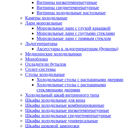
Витрины низкотемпературные
Витрины среднетемпературные
Витрины холодильные настольные
Камеры холодильные
Лари морозильные
Морозильные лари с глухой крышкой
Морозильные лари с гнутыми стеклами
Морозильные лари с прямым стеклом
Льдогенераторы
Аксессуары к льдогенераторам (бункеры)
Медицинские холодильники
Моноблоки
Охладители бутылок
Сплит-системы
Столы холодильные
Холодильные столы с распашными дверями
Холодильные столы с распашными
стеклянными дверями
Холодильный шкаф витринного типа
Шкафы холодильные для вина
Шкафы холодильные комбинированные
Шкафы холодильные низкотемпературные
Шкафы холодильные среднетемпературные
Шкафы холодильные универсальные
Шкафы шоковой заморозки