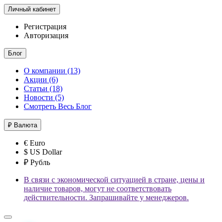
Личный кабинет
Регистрация
Авторизация
Блог
О компании (13)
Акции (6)
Статьи (18)
Новости (5)
Смотреть Весь Блог
₽
Валюта
€ Euro
$ US Dollar
₽ Рубль
В связи с экономической ситуацией в стране, цены и
наличие товаров, могут не соответствовать
действительности. Запрашивайте у менеджеров.