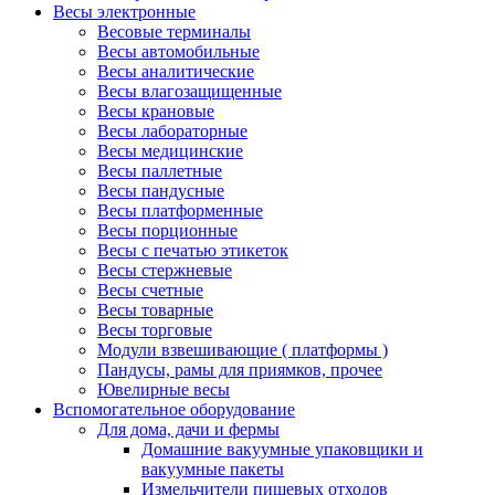
Весы электронные
Весовые терминалы
Весы автомобильные
Весы аналитические
Весы влагозащищенные
Весы крановые
Весы лабораторные
Весы медицинские
Весы паллетные
Весы пандусные
Весы платформенные
Весы порционные
Весы с печатью этикеток
Весы стержневые
Весы счетные
Весы товарные
Весы торговые
Модули взвешивающие ( платформы )
Пандусы, рамы для приямков, прочее
Ювелирные весы
Вспомогательное оборудование
Для дома, дачи и фермы
Домашние вакуумные упаковщики и
вакуумные пакеты
Измельчители пищевых отходов