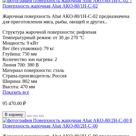
Поверхность жарочная Abat АКО-80/1Н-С-02
Жарочная поверхность Abat АКО-80/1Н-С-02 предназначена
для приготовления мяса, рыбы, овощей и других..
Структура жарочной поверхности:
рифленая
Температурный режим:
от 30 до 270 °С
Мощность:
9 кВт
Вес (без упаковки):
79 кг
Глубина:
750 мм
Количество зон нагрева:
2
Линия 700:
380 В
Материал поверхности:
сталь
Страна-производитель:
Россия
Ширина:
802 мм
Высота:
470 мм
Показать все
95 470.00 ₽
В корзину
Поверхность жарочная Abat АКО-80/2Н-С-00