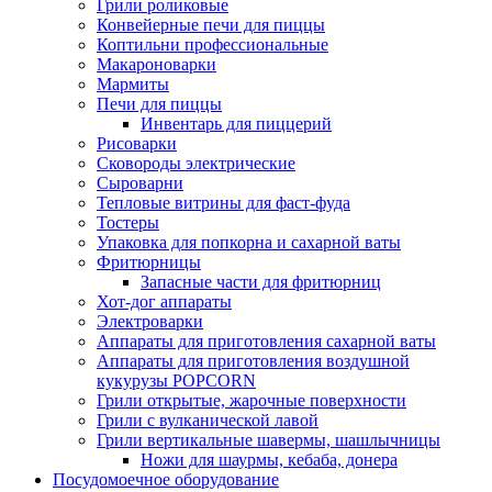
Грили роликовые
Конвейерные печи для пиццы
Коптильни профессиональные
Макароноварки
Мармиты
Печи для пиццы
Инвентарь для пиццерий
Рисоварки
Сковороды электрические
Сыроварни
Тепловые витрины для фаст-фуда
Тостеры
Упаковка для попкорна и сахарной ваты
Фритюрницы
Запасные части для фритюрниц
Хот-дог аппараты
Электроварки
Аппараты для приготовления сахарной ваты
Аппараты для приготовления воздушной
кукурузы POPCORN
Грили открытые, жарочные поверхности
Грили с вулканической лавой
Грили вертикальные шавермы, шашлычницы
Ножи для шаурмы, кебаба, донера
Посудомоечное оборудование