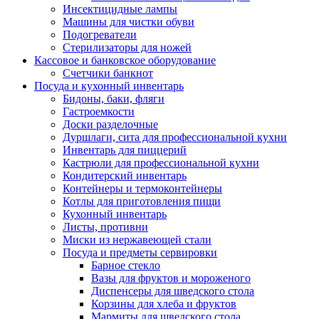
Инсектицидные лампы
Машины для чистки обуви
Подогреватели
Стерилизаторы для ножей
Кассовое и банковское оборудование
Счетчики банкнот
Посуда и кухонный инвентарь
Бидоны, баки, фляги
Гастроемкости
Доски разделочные
Дуршлаги, сита для профессиональной кухни
Инвентарь для пиццерий
Кастрюли для профессиональной кухни
Кондитерский инвентарь
Контейнеры и термоконтейнеры
Котлы для приготовления пищи
Кухонный инвентарь
Листы, противни
Миски из нержавеющей стали
Посуда и предметы сервировки
Барное стекло
Вазы для фруктов и мороженого
Диспенсеры для шведского стола
Корзины для хлеба и фруктов
Мармиты для шведского стола