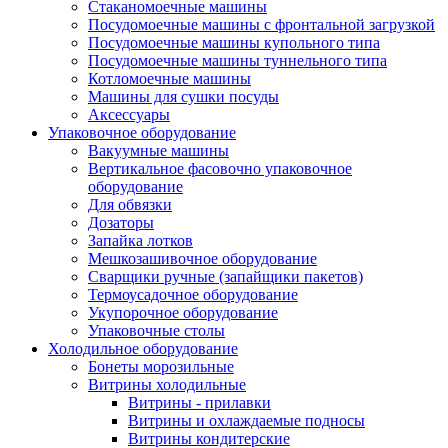
Стаканомоечные машины
Посудомоечные машины с фронтальной загрузкой
Посудомоечные машины купольного типа
Посудомоечные машины туннельного типа
Котломоечные машины
Машины для сушки посуды
Аксессуары
Упаковочное оборудование
Вакуумные машины
Вертикальное фасовочно упаковочное
оборудование
Для обвязки
Дозаторы
Запайка лотков
Мешкозашивочное оборудование
Сварщики ручные (запайщики пакетов)
Термоусадочное оборудование
Укупорочное оборудование
Упаковочные столы
Холодильное оборудование
Бонеты морозильные
Витрины холодильные
Витрины - прилавки
Витрины и охлаждаемые подносы
Витрины кондитерские