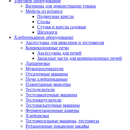
Торговое оборудование
Витрины для демонстрации товара
Мебель из ротанга
Подвесные кресла
Столы
Стулья и кресла садовые
Шезлонги
Хлебопекарное оборудование
Аксессуары для миксеров и тестомесов
Конвекционные печи
Аксессуары для печей
Запасные части для конвекционных печей
Лапшерезки
Мукопросеиватели
Отсадочные машины
Печи хлебопекарные
Планетарные миксеры
Тестоделители
Тестозакаточные машины
Тестоокруглители
Тестораскаточные машины
Ферментационные камеры
Хлеборезки
Тестомесильные машины, тестомесы
Ротационные пекарские шкафы