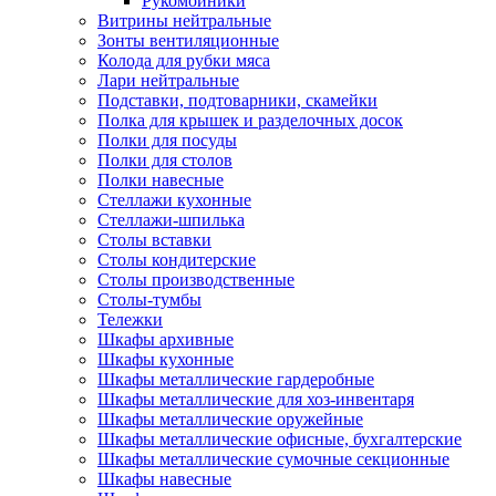
Рукомойники
Витрины нейтральные
Зонты вентиляционные
Колода для рубки мяса
Лари нейтральные
Подставки, подтоварники, скамейки
Полка для крышек и разделочных досок
Полки для посуды
Полки для столов
Полки навесные
Стеллажи кухонные
Стеллажи-шпилька
Столы вставки
Столы кондитерские
Столы производственные
Столы-тумбы
Тележки
Шкафы архивные
Шкафы кухонные
Шкафы металлические гардеробные
Шкафы металлические для хоз-инвентаря
Шкафы металлические оружейные
Шкафы металлические офисные, бухгалтерские
Шкафы металлические сумочные секционные
Шкафы навесные