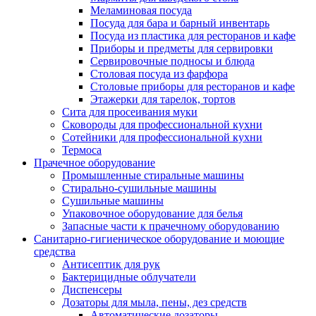
Меламиновая посуда
Посуда для бара и барный инвентарь
Посуда из пластика для ресторанов и кафе
Приборы и предметы для сервировки
Сервировочные подносы и блюда
Столовая посуда из фарфора
Столовые приборы для ресторанов и кафе
Этажерки для тарелок, тортов
Сита для просеивания муки
Сковороды для профессиональной кухни
Сотейники для профессиональной кухни
Термоса
Прачечное оборудование
Промышленные стиральные машины
Стирально-сушильные машины
Сушильные машины
Упаковочное оборудование для белья
Запасные части к прачечному оборудованию
Санитарно-гигиеническое оборудование и моющие
средства
Антисептик для рук
Бактерицидные облучатели
Диспенсеры
Дозаторы для мыла, пены, дез средств
Автоматические дозаторы