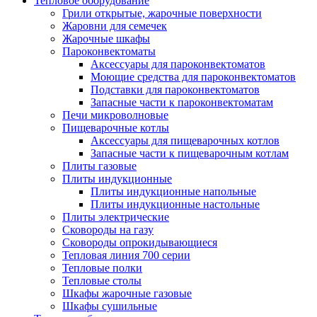
Тепловое оборудование
Грили открытые, жарочные поверхности
Жаровни для семечек
Жарочные шкафы
Пароконвектоматы
Аксессуары для пароконвектоматов
Моющие средства для пароконвектоматов
Подставки для пароконвектоматов
Запасные части к пароконвектоматам
Печи микроволновые
Пищеварочные котлы
Аксессуары для пищеварочных котлов
Запасные части к пищеварочным котлам
Плиты газовые
Плиты индукционные
Плиты индукционные напольные
Плиты индукционные настольные
Плиты электрические
Сковороды на газу
Сковороды опрокидывающиеся
Тепловая линия 700 серии
Тепловые полки
Тепловые столы
Шкафы жарочные газовые
Шкафы сушильные