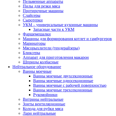
Пельменные аппараты
Пилы для резки мяса
Протирочные машины
Слайсеры
Сыротерки
УКМ – универсальные кухонные машины
Запасные части к УКМ
Фаршемешалки
Машины для формирования котлет и гамбургеров
Маринаторы
Мясорыхлители (тендерайзеры)
Бликсеры
Аппарат для приготовления макарон
Шприцы колбасные
Нейтральное оборудование
Ванны моечные
Ванны моечные двухсекционные
Ванны моечные односекционные
Ванны моечные с рабочей поверхностью
Ванны моечные трехсекционные
Рукомойники
Витрины нейтральные
Зонты вентиляционные
Колода для рубки мяса
Лари нейтральные