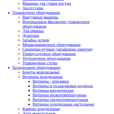
Машины для сушки посуды
Аксессуары
Упаковочное оборудование
Вакуумные машины
Вертикальное фасовочно упаковочное
оборудование
Для обвязки
Дозаторы
Запайка лотков
Мешкозашивочное оборудование
Сварщики ручные (запайщики пакетов)
Термоусадочное оборудование
Укупорочное оборудование
Упаковочные столы
Холодильное оборудование
Бонеты морозильные
Витрины холодильные
Витрины - прилавки
Витрины и охлаждаемые подносы
Витрины кондитерские
Витрины низкотемпературные
Витрины среднетемпературные
Витрины холодильные настольные
Камеры холодильные
Лари морозильные