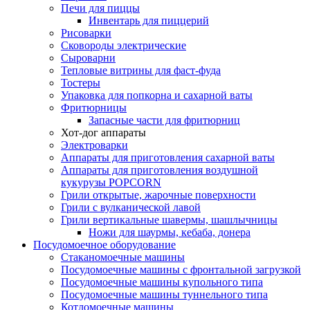
Печи для пиццы
Инвентарь для пиццерий
Рисоварки
Сковороды электрические
Сыроварни
Тепловые витрины для фаст-фуда
Тостеры
Упаковка для попкорна и сахарной ваты
Фритюрницы
Запасные части для фритюрниц
Хот-дог аппараты
Электроварки
Аппараты для приготовления сахарной ваты
Аппараты для приготовления воздушной
кукурузы POPCORN
Грили открытые, жарочные поверхности
Грили с вулканической лавой
Грили вертикальные шавермы, шашлычницы
Ножи для шаурмы, кебаба, донера
Посудомоечное оборудование
Стаканомоечные машины
Посудомоечные машины с фронтальной загрузкой
Посудомоечные машины купольного типа
Посудомоечные машины туннельного типа
Котломоечные машины