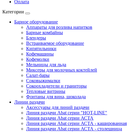
Оплата
Категории
Барное оборудование
Аппараты для розлива напитков
Барные комбайны
Блендеры
Встраиваемое оборудование
Кипятильники
Кофемашины
Кофемолки
Мельницы для льда
Миксеры для молочных коктейлей
Салат-бары
Соковыжималки
Сокоохладители и граниторы
Тепловые витрины
Фонтаны для вина, шоколада
Линии раздачи
Аксессуары для линий раздачи
Линия раздачи Abat серии "HOT-LINE"
Линия раздачи Abat серии АСТА
Линия раздачи Abat серии АСТА - кашированная
Линия раздачи Abat серии АСТА - столешница