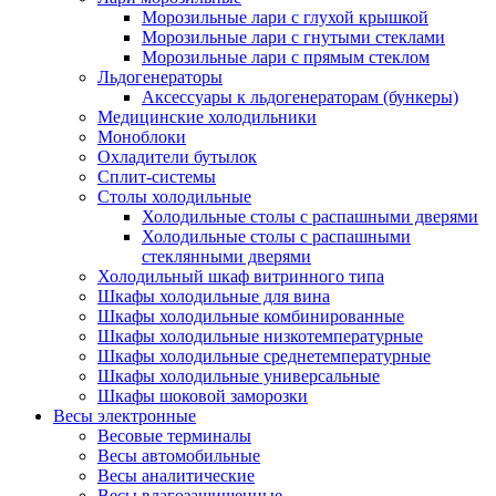
Морозильные лари с глухой крышкой
Морозильные лари с гнутыми стеклами
Морозильные лари с прямым стеклом
Льдогенераторы
Аксессуары к льдогенераторам (бункеры)
Медицинские холодильники
Моноблоки
Охладители бутылок
Сплит-системы
Столы холодильные
Холодильные столы с распашными дверями
Холодильные столы с распашными
стеклянными дверями
Холодильный шкаф витринного типа
Шкафы холодильные для вина
Шкафы холодильные комбинированные
Шкафы холодильные низкотемпературные
Шкафы холодильные среднетемпературные
Шкафы холодильные универсальные
Шкафы шоковой заморозки
Весы электронные
Весовые терминалы
Весы автомобильные
Весы аналитические
Весы влагозащищенные