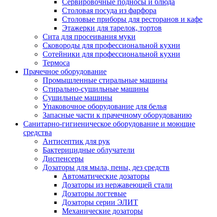
Сервировочные подносы и блюда
Столовая посуда из фарфора
Столовые приборы для ресторанов и кафе
Этажерки для тарелок, тортов
Сита для просеивания муки
Сковороды для профессиональной кухни
Сотейники для профессиональной кухни
Термоса
Прачечное оборудование
Промышленные стиральные машины
Стирально-сушильные машины
Сушильные машины
Упаковочное оборудование для белья
Запасные части к прачечному оборудованию
Санитарно-гигиеническое оборудование и моющие
средства
Антисептик для рук
Бактерицидные облучатели
Диспенсеры
Дозаторы для мыла, пены, дез средств
Автоматические дозаторы
Дозаторы из нержавеющей стали
Дозаторы логтевые
Дозаторы серии ЭЛИТ
Механические дозаторы