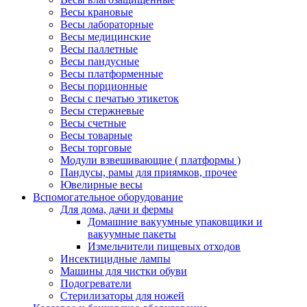
Весы крановые
Весы лабораторные
Весы медицинские
Весы паллетные
Весы пандусные
Весы платформенные
Весы порционные
Весы с печатью этикеток
Весы стержневые
Весы счетные
Весы товарные
Весы торговые
Модули взвешивающие ( платформы )
Пандусы, рамы для приямков, прочее
Ювелирные весы
Вспомогательное оборудование
Для дома, дачи и фермы
Домашние вакуумные упаковщики и
вакуумные пакеты
Измельчители пищевых отходов
Инсектицидные лампы
Машины для чистки обуви
Подогреватели
Стерилизаторы для ножей