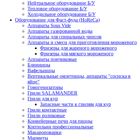
Нейтральное оборудование Б/У
Тепловое оборудование Б/У
Холодильное оборудование Б/У
Оборудование для Фаст-фуда (HoReCa)
Аппараты Sous Vide
Аппараты газированной воды
Аппараты для спиральных чипсов
Аппараты и смеси для приготовления мороженого
Фризеры для жареного мороженого
Фризеры для мягкого мороженого
Аппараты пончиковые
Блинницы
Вафельницы
Вертикальные омлетницы, аппараты "сосиска в
яйце"
Гомогенизаторы
Грили SALAMANDER
Грили для кур
Запасные части к грилям для кур
Грили контактные
Грили роликовые
Конвейерные печи для пиццы
Коптильни профессиональные
Макароноварки
Мармиты