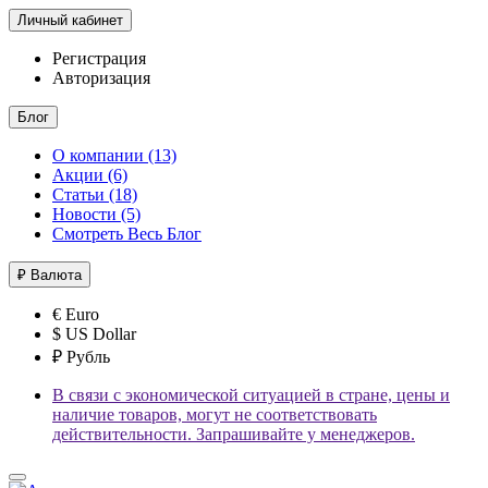
Личный кабинет
Регистрация
Авторизация
Блог
О компании (13)
Акции (6)
Статьи (18)
Новости (5)
Смотреть Весь Блог
₽
Валюта
€ Euro
$ US Dollar
₽ Рубль
В связи с экономической ситуацией в стране, цены и
наличие товаров, могут не соответствовать
действительности. Запрашивайте у менеджеров.