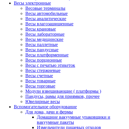
Весы электронные
Весовые терминалы
Весы автомобильные
Весы аналитические
Весы влагозащищенные
Весы крановые
Весы лабораторные
Весы медицинские
Весы паллетные
Весы пандусные
Весы платформенные
Весы порционные
Весы с печатью этикеток
Весы стержневые
Весы счетные
Весы товарные
Весы торговые
Модули взвешивающие ( платформы )
Пандусы, рамы для приямков, прочее
Ювелирные весы
Вспомогательное оборудование
Для дома, дачи и фермы
Домашние вакуумные упаковщики и
вакуумные пакеты
Измельчители пищевых отходов