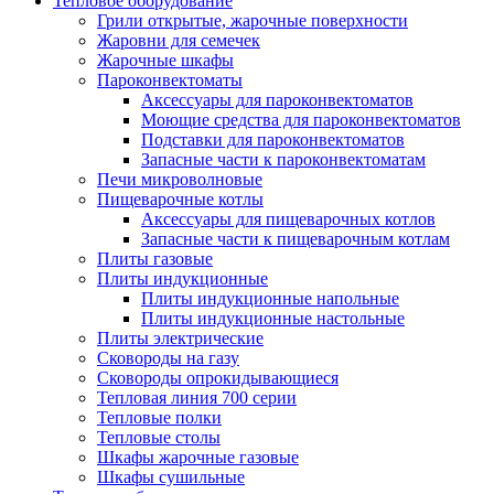
Тепловое оборудование
Грили открытые, жарочные поверхности
Жаровни для семечек
Жарочные шкафы
Пароконвектоматы
Аксессуары для пароконвектоматов
Моющие средства для пароконвектоматов
Подставки для пароконвектоматов
Запасные части к пароконвектоматам
Печи микроволновые
Пищеварочные котлы
Аксессуары для пищеварочных котлов
Запасные части к пищеварочным котлам
Плиты газовые
Плиты индукционные
Плиты индукционные напольные
Плиты индукционные настольные
Плиты электрические
Сковороды на газу
Сковороды опрокидывающиеся
Тепловая линия 700 серии
Тепловые полки
Тепловые столы
Шкафы жарочные газовые
Шкафы сушильные