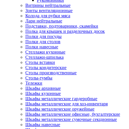
Рукомойники
Витрины нейтральные
Зонты вентиляционные
Колода для рубки мяса
Лари нейтральные
Подставки, подтоварники, скамейки
Полка для крышек и разделочных досок
Полки для посуды
Полки для столов
Полки навесные
Стеллажи кухонные
Стеллажи-шпилька
Столы вставки
Столы кондитерские
Столы производственные
Столы-тумбы
Тележки
Шкафы архивные
Шкафы кухонные
Шкафы металлические гардеробные
Шкафы металлические для хоз-инвентаря
Шкафы металлические оружейные
Шкафы металлические офисные, бухгалтерские
Шкафы металлические сумочные секционные
Шкафы навесные