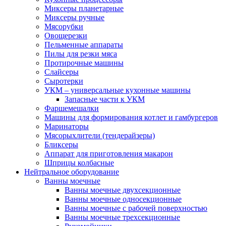
Миксеры планетарные
Миксеры ручные
Мясорубки
Овощерезки
Пельменные аппараты
Пилы для резки мяса
Протирочные машины
Слайсеры
Сыротерки
УКМ – универсальные кухонные машины
Запасные части к УКМ
Фаршемешалки
Машины для формирования котлет и гамбургеров
Маринаторы
Мясорыхлители (тендерайзеры)
Бликсеры
Аппарат для приготовления макарон
Шприцы колбасные
Нейтральное оборудование
Ванны моечные
Ванны моечные двухсекционные
Ванны моечные односекционные
Ванны моечные с рабочей поверхностью
Ванны моечные трехсекционные