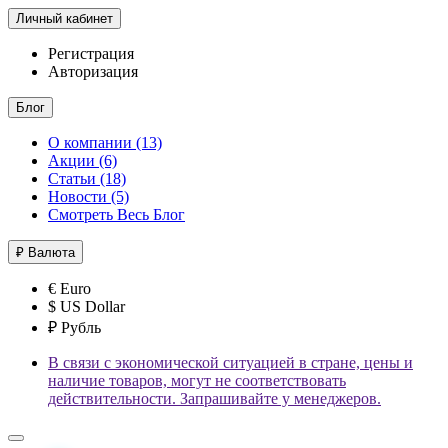
Личный кабинет
Регистрация
Авторизация
Блог
О компании (13)
Акции (6)
Статьи (18)
Новости (5)
Смотреть Весь Блог
₽
Валюта
€ Euro
$ US Dollar
₽ Рубль
В связи с экономической ситуацией в стране, цены и
наличие товаров, могут не соответствовать
действительности. Запрашивайте у менеджеров.