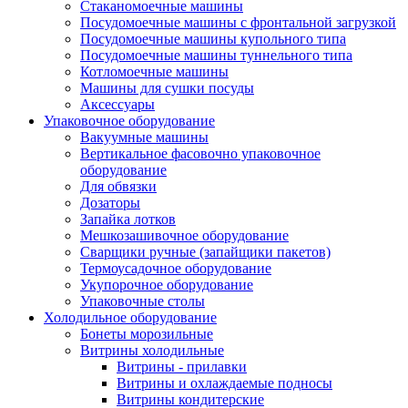
Стаканомоечные машины
Посудомоечные машины с фронтальной загрузкой
Посудомоечные машины купольного типа
Посудомоечные машины туннельного типа
Котломоечные машины
Машины для сушки посуды
Аксессуары
Упаковочное оборудование
Вакуумные машины
Вертикальное фасовочно упаковочное
оборудование
Для обвязки
Дозаторы
Запайка лотков
Мешкозашивочное оборудование
Сварщики ручные (запайщики пакетов)
Термоусадочное оборудование
Укупорочное оборудование
Упаковочные столы
Холодильное оборудование
Бонеты морозильные
Витрины холодильные
Витрины - прилавки
Витрины и охлаждаемые подносы
Витрины кондитерские