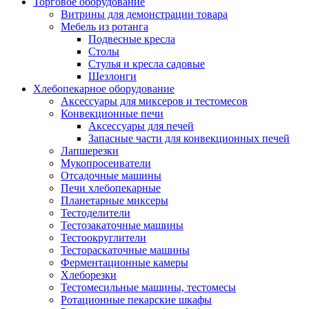
Торговое оборудование
Витрины для демонстрации товара
Мебель из ротанга
Подвесные кресла
Столы
Стулья и кресла садовые
Шезлонги
Хлебопекарное оборудование
Аксессуары для миксеров и тестомесов
Конвекционные печи
Аксессуары для печей
Запасные части для конвекционных печей
Лапшерезки
Мукопросеиватели
Отсадочные машины
Печи хлебопекарные
Планетарные миксеры
Тестоделители
Тестозакаточные машины
Тестоокруглители
Тестораскаточные машины
Ферментационные камеры
Хлеборезки
Тестомесильные машины, тестомесы
Ротационные пекарские шкафы