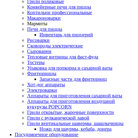
Грили роликовые
Конвейерные печи для пиццы
Коптильни профессиональные
Макароноварки
Мармиты
Печи для пиццы
Инвентарь для пиццерий
Рисоварки
Сковороды электрические
Сыроварни
Тепловые витрины для фаст-фуда
Тостеры
Упаковка для попкорна и сахарной ваты
Фритюрницы
Запасные части для фритюрниц
Хот-дог аппараты
Электроварки
Аппараты для приготовления сахарной ваты
Аппараты для приготовления воздушной
кукурузы POPCORN
Грили открытые, жарочные поверхности
Грили с вулканической лавой
Грили вертикальные шавермы, шашлычницы
Ножи для шаурмы, кебаба, донера
Посудомоечное оборудование