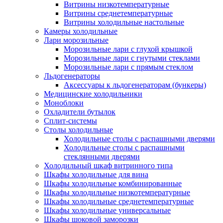
Витрины низкотемпературные
Витрины среднетемпературные
Витрины холодильные настольные
Камеры холодильные
Лари морозильные
Морозильные лари с глухой крышкой
Морозильные лари с гнутыми стеклами
Морозильные лари с прямым стеклом
Льдогенераторы
Аксессуары к льдогенераторам (бункеры)
Медицинские холодильники
Моноблоки
Охладители бутылок
Сплит-системы
Столы холодильные
Холодильные столы с распашными дверями
Холодильные столы с распашными
стеклянными дверями
Холодильный шкаф витринного типа
Шкафы холодильные для вина
Шкафы холодильные комбинированные
Шкафы холодильные низкотемпературные
Шкафы холодильные среднетемпературные
Шкафы холодильные универсальные
Шкафы шоковой заморозки