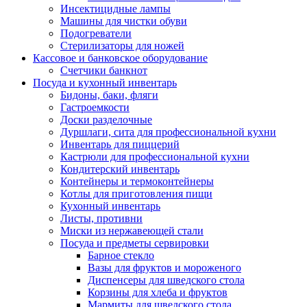
Инсектицидные лампы
Машины для чистки обуви
Подогреватели
Стерилизаторы для ножей
Кассовое и банковское оборудование
Счетчики банкнот
Посуда и кухонный инвентарь
Бидоны, баки, фляги
Гастроемкости
Доски разделочные
Дуршлаги, сита для профессиональной кухни
Инвентарь для пиццерий
Кастрюли для профессиональной кухни
Кондитерский инвентарь
Контейнеры и термоконтейнеры
Котлы для приготовления пищи
Кухонный инвентарь
Листы, противни
Миски из нержавеющей стали
Посуда и предметы сервировки
Барное стекло
Вазы для фруктов и мороженого
Диспенсеры для шведского стола
Корзины для хлеба и фруктов
Мармиты для шведского стола