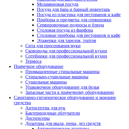
Меламиновая посуда
Посуда для бара и барный инвентарь
Посуда из пластика для ресторанов и кафе
Приборы и предметы для сервировки
Сервировочные подносы и блюда
Столовая посуда из фарфора
Столовые приборы для ресторанов и кафе
Этажерки для тарелок, тортов
Сита для просеивания муки
Сковороды для профессиональной кухни
Сотейники для профессиональной кухни
Термоса
Прачечное оборудование
Промышленные стиральные машины
Стирально-сушильные машины
Сушильные машины
Упаковочное оборудование для белья
Запасные части к прачечному оборудованию
Санитарно-гигиеническое оборудование и моющие
средства
Антисептик для рук
Бактерицидные облучатели
Диспенсеры
Дозаторы для мыла, пены, дез средств
Автоматические дозаторы