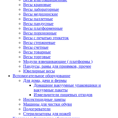
Весы крановые
Весы лабораторные
Весы медицинские
Весы паллетные
Весы пандусные
Весы платформенные
Весы порционные
Весы с печатью этикеток
Весы стержневые
Весы счетные
Весы товарные
Весы торговые
Модули взвешивающие ( платформы )
Пандусы, рамы для приямков, прочее
Ювелирные весы
Вспомогательное оборудование
Для дома, дачи и фермы
Домашние вакуумные упаковщики и
вакуумные пакеты
Измельчители пищевых отходов
Инсектицидные лампы
Машины для чистки обуви
Подогреватели
Стерилизаторы для ножей