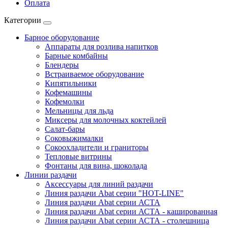
Оплата
Категории
Барное оборудование
Аппараты для розлива напитков
Барные комбайны
Блендеры
Встраиваемое оборудование
Кипятильники
Кофемашины
Кофемолки
Мельницы для льда
Миксеры для молочных коктейлей
Салат-бары
Соковыжималки
Сокоохладители и граниторы
Тепловые витрины
Фонтаны для вина, шоколада
Линии раздачи
Аксессуары для линий раздачи
Линия раздачи Abat серии "HOT-LINE"
Линия раздачи Abat серии АСТА
Линия раздачи Abat серии АСТА - кашированная
Линия раздачи Abat серии АСТА - столешница