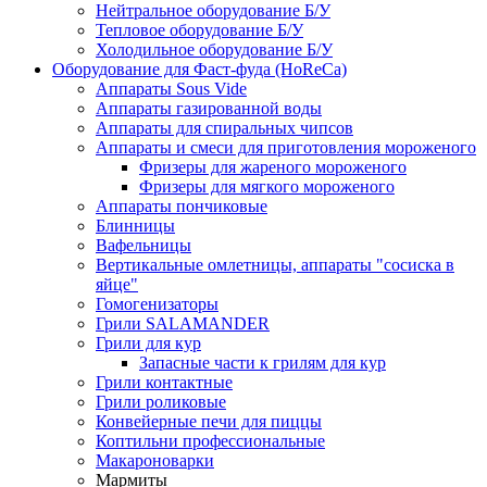
Нейтральное оборудование Б/У
Тепловое оборудование Б/У
Холодильное оборудование Б/У
Оборудование для Фаст-фуда (HoReCa)
Аппараты Sous Vide
Аппараты газированной воды
Аппараты для спиральных чипсов
Аппараты и смеси для приготовления мороженого
Фризеры для жареного мороженого
Фризеры для мягкого мороженого
Аппараты пончиковые
Блинницы
Вафельницы
Вертикальные омлетницы, аппараты "сосиска в
яйце"
Гомогенизаторы
Грили SALAMANDER
Грили для кур
Запасные части к грилям для кур
Грили контактные
Грили роликовые
Конвейерные печи для пиццы
Коптильни профессиональные
Макароноварки
Мармиты