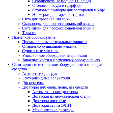
Сервировочные подносы и блюда
Столовая посуда из фарфора
Столовые приборы для ресторанов и кафе
Этажерки для тарелок, тортов
Сита для просеивания муки
Сковороды для профессиональной кухни
Сотейники для профессиональной кухни
Термоса
Прачечное оборудование
Промышленные стиральные машины
Стирально-сушильные машины
Сушильные машины
Упаковочное оборудование для белья
Запасные части к прачечному оборудованию
Санитарно-гигиеническое оборудование и моющие
средства
Антисептик для рук
Бактерицидные облучатели
Диспенсеры
Дозаторы для мыла, пены, дез средств
Автоматические дозаторы
Дозаторы из нержавеющей стали
Дозаторы логтевые
Дозаторы серии ЭЛИТ
Механические дозаторы