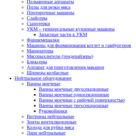
Пельменные аппараты
Пилы для резки мяса
Протирочные машины
Слайсеры
Сыротерки
УКМ – универсальные кухонные машины
Запасные части к УКМ
Фаршемешалки
Машины для формирования котлет и гамбургеров
Маринаторы
Мясорыхлители (тендерайзеры)
Бликсеры
Аппарат для приготовления макарон
Шприцы колбасные
Нейтральное оборудование
Ванны моечные
Ванны моечные двухсекционные
Ванны моечные односекционные
Ванны моечные с рабочей поверхностью
Ванны моечные трехсекционные
Рукомойники
Витрины нейтральные
Зонты вентиляционные
Колода для рубки мяса
Лари нейтральные