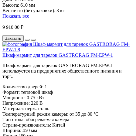
Высота:
610 мм
Вес нетто (без упаковки):
3 кг
Показать все
9 910.00 ₽
Заказать
Шкаф-мармит для тарелок GASTRORAG FM-EPW-1
Шкаф-мармит для тарелок GASTRORAG FM-EPW-1
используется на предприятиях общественного питания и
торг..
Количество дверей:
1
Формат:
тепловой шкаф
Мощность:
0.75 кВт
Напряжение:
220 В
Материал:
нерж. сталь
Температурный режим камеры:
от 35 до 80 °С
Тип стола:
обогреваемая камера
Страна-производитель:
Китай
Ширина:
450 мм
Длина:
450 мм