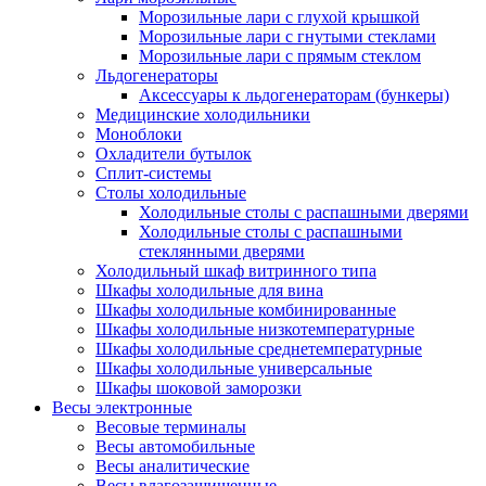
Морозильные лари с глухой крышкой
Морозильные лари с гнутыми стеклами
Морозильные лари с прямым стеклом
Льдогенераторы
Аксессуары к льдогенераторам (бункеры)
Медицинские холодильники
Моноблоки
Охладители бутылок
Сплит-системы
Столы холодильные
Холодильные столы с распашными дверями
Холодильные столы с распашными
стеклянными дверями
Холодильный шкаф витринного типа
Шкафы холодильные для вина
Шкафы холодильные комбинированные
Шкафы холодильные низкотемпературные
Шкафы холодильные среднетемпературные
Шкафы холодильные универсальные
Шкафы шоковой заморозки
Весы электронные
Весовые терминалы
Весы автомобильные
Весы аналитические
Весы влагозащищенные