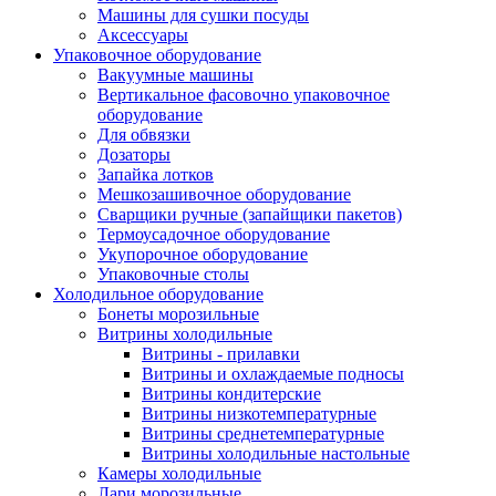
Машины для сушки посуды
Аксессуары
Упаковочное оборудование
Вакуумные машины
Вертикальное фасовочно упаковочное
оборудование
Для обвязки
Дозаторы
Запайка лотков
Мешкозашивочное оборудование
Сварщики ручные (запайщики пакетов)
Термоусадочное оборудование
Укупорочное оборудование
Упаковочные столы
Холодильное оборудование
Бонеты морозильные
Витрины холодильные
Витрины - прилавки
Витрины и охлаждаемые подносы
Витрины кондитерские
Витрины низкотемпературные
Витрины среднетемпературные
Витрины холодильные настольные
Камеры холодильные
Лари морозильные