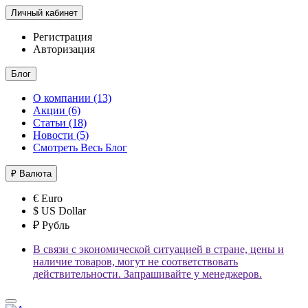
Личный кабинет
Регистрация
Авторизация
Блог
О компании (13)
Акции (6)
Статьи (18)
Новости (5)
Смотреть Весь Блог
₽
Валюта
€ Euro
$ US Dollar
₽ Рубль
В связи с экономической ситуацией в стране, цены и
наличие товаров, могут не соответствовать
действительности. Запрашивайте у менеджеров.