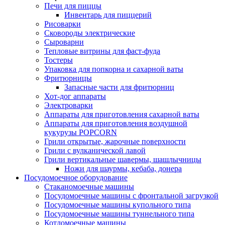
Печи для пиццы
Инвентарь для пиццерий
Рисоварки
Сковороды электрические
Сыроварни
Тепловые витрины для фаст-фуда
Тостеры
Упаковка для попкорна и сахарной ваты
Фритюрницы
Запасные части для фритюрниц
Хот-дог аппараты
Электроварки
Аппараты для приготовления сахарной ваты
Аппараты для приготовления воздушной
кукурузы POPCORN
Грили открытые, жарочные поверхности
Грили с вулканической лавой
Грили вертикальные шавермы, шашлычницы
Ножи для шаурмы, кебаба, донера
Посудомоечное оборудование
Стаканомоечные машины
Посудомоечные машины с фронтальной загрузкой
Посудомоечные машины купольного типа
Посудомоечные машины туннельного типа
Котломоечные машины