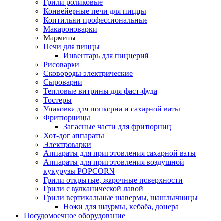
Грили роликовые
Конвейерные печи для пиццы
Коптильни профессиональные
Макароноварки
Мармиты
Печи для пиццы
Инвентарь для пиццерий
Рисоварки
Сковороды электрические
Сыроварни
Тепловые витрины для фаст-фуда
Тостеры
Упаковка для попкорна и сахарной ваты
Фритюрницы
Запасные части для фритюрниц
Хот-дог аппараты
Электроварки
Аппараты для приготовления сахарной ваты
Аппараты для приготовления воздушной
кукурузы POPCORN
Грили открытые, жарочные поверхности
Грили с вулканической лавой
Грили вертикальные шавермы, шашлычницы
Ножи для шаурмы, кебаба, донера
Посудомоечное оборудование