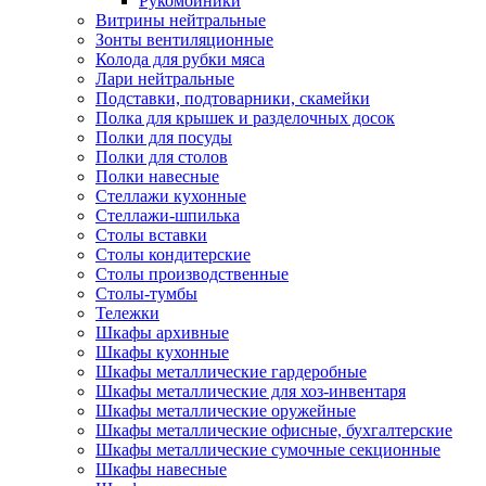
Рукомойники
Витрины нейтральные
Зонты вентиляционные
Колода для рубки мяса
Лари нейтральные
Подставки, подтоварники, скамейки
Полка для крышек и разделочных досок
Полки для посуды
Полки для столов
Полки навесные
Стеллажи кухонные
Стеллажи-шпилька
Столы вставки
Столы кондитерские
Столы производственные
Столы-тумбы
Тележки
Шкафы архивные
Шкафы кухонные
Шкафы металлические гардеробные
Шкафы металлические для хоз-инвентаря
Шкафы металлические оружейные
Шкафы металлические офисные, бухгалтерские
Шкафы металлические сумочные секционные
Шкафы навесные