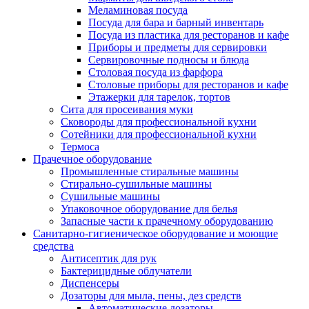
Меламиновая посуда
Посуда для бара и барный инвентарь
Посуда из пластика для ресторанов и кафе
Приборы и предметы для сервировки
Сервировочные подносы и блюда
Столовая посуда из фарфора
Столовые приборы для ресторанов и кафе
Этажерки для тарелок, тортов
Сита для просеивания муки
Сковороды для профессиональной кухни
Сотейники для профессиональной кухни
Термоса
Прачечное оборудование
Промышленные стиральные машины
Стирально-сушильные машины
Сушильные машины
Упаковочное оборудование для белья
Запасные части к прачечному оборудованию
Санитарно-гигиеническое оборудование и моющие
средства
Антисептик для рук
Бактерицидные облучатели
Диспенсеры
Дозаторы для мыла, пены, дез средств
Автоматические дозаторы