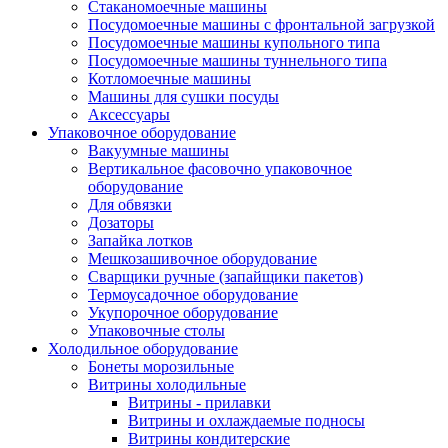
Стаканомоечные машины
Посудомоечные машины с фронтальной загрузкой
Посудомоечные машины купольного типа
Посудомоечные машины туннельного типа
Котломоечные машины
Машины для сушки посуды
Аксессуары
Упаковочное оборудование
Вакуумные машины
Вертикальное фасовочно упаковочное
оборудование
Для обвязки
Дозаторы
Запайка лотков
Мешкозашивочное оборудование
Сварщики ручные (запайщики пакетов)
Термоусадочное оборудование
Укупорочное оборудование
Упаковочные столы
Холодильное оборудование
Бонеты морозильные
Витрины холодильные
Витрины - прилавки
Витрины и охлаждаемые подносы
Витрины кондитерские