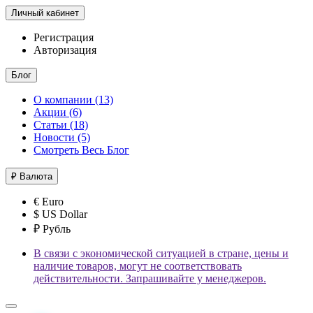
Личный кабинет
Регистрация
Авторизация
Блог
О компании (13)
Акции (6)
Статьи (18)
Новости (5)
Смотреть Весь Блог
₽
Валюта
€ Euro
$ US Dollar
₽ Рубль
В связи с экономической ситуацией в стране, цены и
наличие товаров, могут не соответствовать
действительности. Запрашивайте у менеджеров.