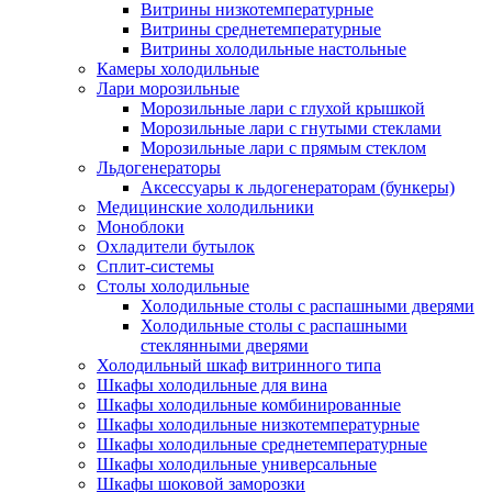
Витрины низкотемпературные
Витрины среднетемпературные
Витрины холодильные настольные
Камеры холодильные
Лари морозильные
Морозильные лари с глухой крышкой
Морозильные лари с гнутыми стеклами
Морозильные лари с прямым стеклом
Льдогенераторы
Аксессуары к льдогенераторам (бункеры)
Медицинские холодильники
Моноблоки
Охладители бутылок
Сплит-системы
Столы холодильные
Холодильные столы с распашными дверями
Холодильные столы с распашными
стеклянными дверями
Холодильный шкаф витринного типа
Шкафы холодильные для вина
Шкафы холодильные комбинированные
Шкафы холодильные низкотемпературные
Шкафы холодильные среднетемпературные
Шкафы холодильные универсальные
Шкафы шоковой заморозки