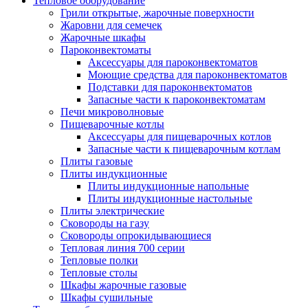
Тепловое оборудование
Грили открытые, жарочные поверхности
Жаровни для семечек
Жарочные шкафы
Пароконвектоматы
Аксессуары для пароконвектоматов
Моющие средства для пароконвектоматов
Подставки для пароконвектоматов
Запасные части к пароконвектоматам
Печи микроволновые
Пищеварочные котлы
Аксессуары для пищеварочных котлов
Запасные части к пищеварочным котлам
Плиты газовые
Плиты индукционные
Плиты индукционные напольные
Плиты индукционные настольные
Плиты электрические
Сковороды на газу
Сковороды опрокидывающиеся
Тепловая линия 700 серии
Тепловые полки
Тепловые столы
Шкафы жарочные газовые
Шкафы сушильные