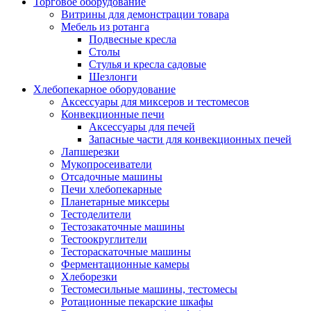
Торговое оборудование
Витрины для демонстрации товара
Мебель из ротанга
Подвесные кресла
Столы
Стулья и кресла садовые
Шезлонги
Хлебопекарное оборудование
Аксессуары для миксеров и тестомесов
Конвекционные печи
Аксессуары для печей
Запасные части для конвекционных печей
Лапшерезки
Мукопросеиватели
Отсадочные машины
Печи хлебопекарные
Планетарные миксеры
Тестоделители
Тестозакаточные машины
Тестоокруглители
Тестораскаточные машины
Ферментационные камеры
Хлеборезки
Тестомесильные машины, тестомесы
Ротационные пекарские шкафы