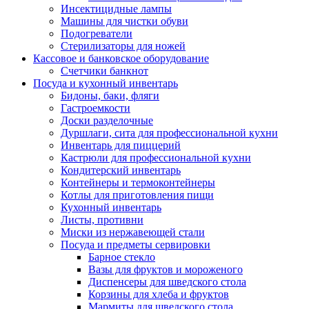
Инсектицидные лампы
Машины для чистки обуви
Подогреватели
Стерилизаторы для ножей
Кассовое и банковское оборудование
Счетчики банкнот
Посуда и кухонный инвентарь
Бидоны, баки, фляги
Гастроемкости
Доски разделочные
Дуршлаги, сита для профессиональной кухни
Инвентарь для пиццерий
Кастрюли для профессиональной кухни
Кондитерский инвентарь
Контейнеры и термоконтейнеры
Котлы для приготовления пищи
Кухонный инвентарь
Листы, противни
Миски из нержавеющей стали
Посуда и предметы сервировки
Барное стекло
Вазы для фруктов и мороженого
Диспенсеры для шведского стола
Корзины для хлеба и фруктов
Мармиты для шведского стола