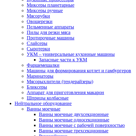
Миксеры планетарные
Миксеры ручные
Мясорубки
Овощерезки
Пельменные аппараты
Пилы для резки мяса
Протирочные машины
Слайсеры
Сыротерки
УКМ – универсальные кухонные машины
Запасные части к УКМ
Фаршемешалки
Машины для формирования котлет и гамбургеров
Маринаторы
Мясорыхлители (тендерайзеры)
Бликсеры
Аппарат для приготовления макарон
Шприцы колбасные
Нейтральное оборудование
Ванны моечные
Ванны моечные двухсекционные
Ванны моечные односекционные
Ванны моечные с рабочей поверхностью
Ванны моечные трехсекционные