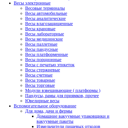
Весы электронные
Весовые терминалы
Весы автомобильные
Весы аналитические
Весы влагозащищенные
Весы крановые
Весы лабораторные
Весы медицинские
Весы паллетные
Весы пандусные
Весы платформенные
Весы порционные
Весы с печатью этикеток
Весы стержневые
Весы счетные
Весы товарные
Весы торговые
Модули взвешивающие ( платформы )
Пандусы, рамы для приямков, прочее
Ювелирные весы
Вспомогательное оборудование
Для дома, дачи и фермы
Домашние вакуумные упаковщики и
вакуумные пакеты
Измельчители пищевых отходов