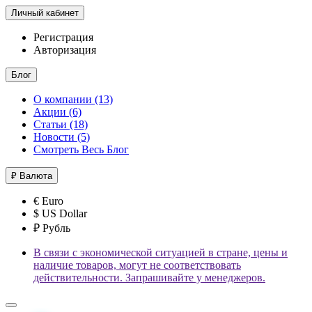
Личный кабинет
Регистрация
Авторизация
Блог
О компании (13)
Акции (6)
Статьи (18)
Новости (5)
Смотреть Весь Блог
₽
Валюта
€ Euro
$ US Dollar
₽ Рубль
В связи с экономической ситуацией в стране, цены и
наличие товаров, могут не соответствовать
действительности. Запрашивайте у менеджеров.