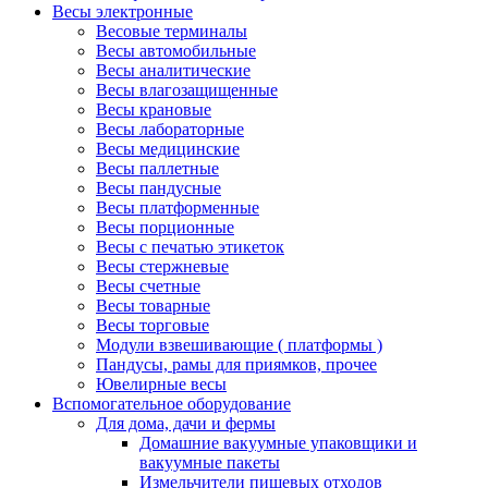
Весы электронные
Весовые терминалы
Весы автомобильные
Весы аналитические
Весы влагозащищенные
Весы крановые
Весы лабораторные
Весы медицинские
Весы паллетные
Весы пандусные
Весы платформенные
Весы порционные
Весы с печатью этикеток
Весы стержневые
Весы счетные
Весы товарные
Весы торговые
Модули взвешивающие ( платформы )
Пандусы, рамы для приямков, прочее
Ювелирные весы
Вспомогательное оборудование
Для дома, дачи и фермы
Домашние вакуумные упаковщики и
вакуумные пакеты
Измельчители пищевых отходов