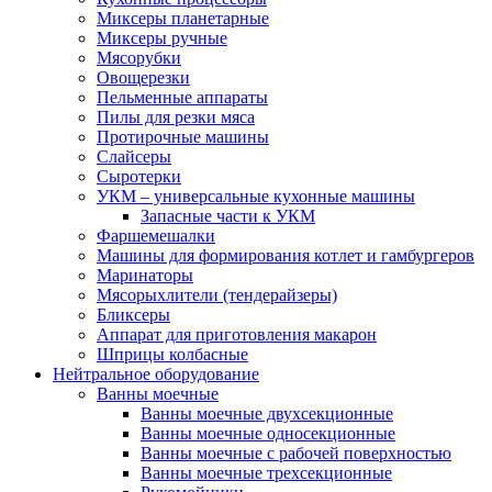
Миксеры планетарные
Миксеры ручные
Мясорубки
Овощерезки
Пельменные аппараты
Пилы для резки мяса
Протирочные машины
Слайсеры
Сыротерки
УКМ – универсальные кухонные машины
Запасные части к УКМ
Фаршемешалки
Машины для формирования котлет и гамбургеров
Маринаторы
Мясорыхлители (тендерайзеры)
Бликсеры
Аппарат для приготовления макарон
Шприцы колбасные
Нейтральное оборудование
Ванны моечные
Ванны моечные двухсекционные
Ванны моечные односекционные
Ванны моечные с рабочей поверхностью
Ванны моечные трехсекционные