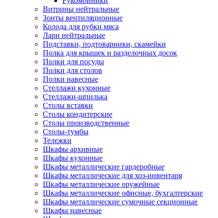
Рукомойники
Витрины нейтральные
Зонты вентиляционные
Колода для рубки мяса
Лари нейтральные
Подставки, подтоварники, скамейки
Полка для крышек и разделочных досок
Полки для посуды
Полки для столов
Полки навесные
Стеллажи кухонные
Стеллажи-шпилька
Столы вставки
Столы кондитерские
Столы производственные
Столы-тумбы
Тележки
Шкафы архивные
Шкафы кухонные
Шкафы металлические гардеробные
Шкафы металлические для хоз-инвентаря
Шкафы металлические оружейные
Шкафы металлические офисные, бухгалтерские
Шкафы металлические сумочные секционные
Шкафы навесные