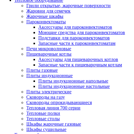
Тепловое оборудование
Грили открытые, жарочные поверхности
Жаровни для семечек
Жарочные шкафы
Пароконвектоматы
Аксессуары для пароконвектоматов
Моющие средства для пароконвектоматов
Подставки для пароконвектоматов
Запасные части к пароконвектоматам
Печи микроволновые
Пищеварочные котлы
Аксессуары для пищеварочных котлов
Запасные части к пищеварочным котлам
Плиты газовые
Плиты индукционные
Плиты индукционные напольные
Плиты индукционные настольные
Плиты электрические
Сковороды на газу
Сковороды опрокидывающиеся
Тепловая линия 700 серии
Тепловые полки
Тепловые столы
Шкафы жарочные газовые
Шкафы сушильные