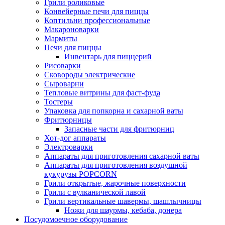
Грили роликовые
Конвейерные печи для пиццы
Коптильни профессиональные
Макароноварки
Мармиты
Печи для пиццы
Инвентарь для пиццерий
Рисоварки
Сковороды электрические
Сыроварни
Тепловые витрины для фаст-фуда
Тостеры
Упаковка для попкорна и сахарной ваты
Фритюрницы
Запасные части для фритюрниц
Хот-дог аппараты
Электроварки
Аппараты для приготовления сахарной ваты
Аппараты для приготовления воздушной
кукурузы POPCORN
Грили открытые, жарочные поверхности
Грили с вулканической лавой
Грили вертикальные шавермы, шашлычницы
Ножи для шаурмы, кебаба, донера
Посудомоечное оборудование