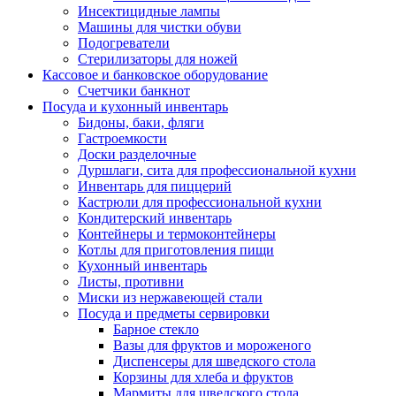
Инсектицидные лампы
Машины для чистки обуви
Подогреватели
Стерилизаторы для ножей
Кассовое и банковское оборудование
Счетчики банкнот
Посуда и кухонный инвентарь
Бидоны, баки, фляги
Гастроемкости
Доски разделочные
Дуршлаги, сита для профессиональной кухни
Инвентарь для пиццерий
Кастрюли для профессиональной кухни
Кондитерский инвентарь
Контейнеры и термоконтейнеры
Котлы для приготовления пищи
Кухонный инвентарь
Листы, противни
Миски из нержавеющей стали
Посуда и предметы сервировки
Барное стекло
Вазы для фруктов и мороженого
Диспенсеры для шведского стола
Корзины для хлеба и фруктов
Мармиты для шведского стола