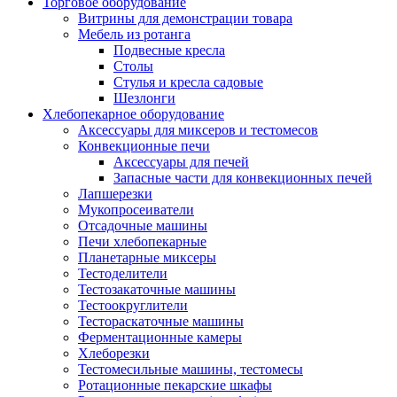
Торговое оборудование
Витрины для демонстрации товара
Мебель из ротанга
Подвесные кресла
Столы
Стулья и кресла садовые
Шезлонги
Хлебопекарное оборудование
Аксессуары для миксеров и тестомесов
Конвекционные печи
Аксессуары для печей
Запасные части для конвекционных печей
Лапшерезки
Мукопросеиватели
Отсадочные машины
Печи хлебопекарные
Планетарные миксеры
Тестоделители
Тестозакаточные машины
Тестоокруглители
Тестораскаточные машины
Ферментационные камеры
Хлеборезки
Тестомесильные машины, тестомесы
Ротационные пекарские шкафы