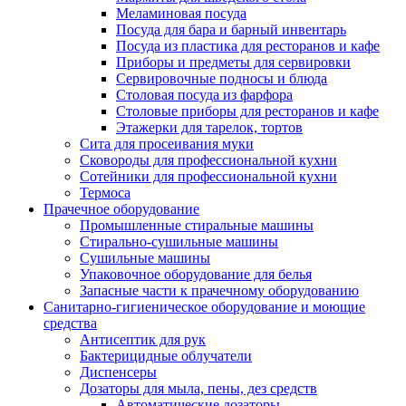
Меламиновая посуда
Посуда для бара и барный инвентарь
Посуда из пластика для ресторанов и кафе
Приборы и предметы для сервировки
Сервировочные подносы и блюда
Столовая посуда из фарфора
Столовые приборы для ресторанов и кафе
Этажерки для тарелок, тортов
Сита для просеивания муки
Сковороды для профессиональной кухни
Сотейники для профессиональной кухни
Термоса
Прачечное оборудование
Промышленные стиральные машины
Стирально-сушильные машины
Сушильные машины
Упаковочное оборудование для белья
Запасные части к прачечному оборудованию
Санитарно-гигиеническое оборудование и моющие
средства
Антисептик для рук
Бактерицидные облучатели
Диспенсеры
Дозаторы для мыла, пены, дез средств
Автоматические дозаторы