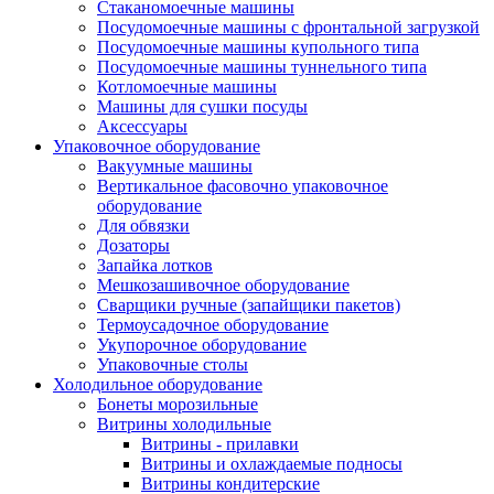
Стаканомоечные машины
Посудомоечные машины с фронтальной загрузкой
Посудомоечные машины купольного типа
Посудомоечные машины туннельного типа
Котломоечные машины
Машины для сушки посуды
Аксессуары
Упаковочное оборудование
Вакуумные машины
Вертикальное фасовочно упаковочное
оборудование
Для обвязки
Дозаторы
Запайка лотков
Мешкозашивочное оборудование
Сварщики ручные (запайщики пакетов)
Термоусадочное оборудование
Укупорочное оборудование
Упаковочные столы
Холодильное оборудование
Бонеты морозильные
Витрины холодильные
Витрины - прилавки
Витрины и охлаждаемые подносы
Витрины кондитерские