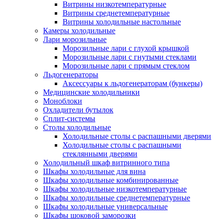
Витрины низкотемпературные
Витрины среднетемпературные
Витрины холодильные настольные
Камеры холодильные
Лари морозильные
Морозильные лари с глухой крышкой
Морозильные лари с гнутыми стеклами
Морозильные лари с прямым стеклом
Льдогенераторы
Аксессуары к льдогенераторам (бункеры)
Медицинские холодильники
Моноблоки
Охладители бутылок
Сплит-системы
Столы холодильные
Холодильные столы с распашными дверями
Холодильные столы с распашными
стеклянными дверями
Холодильный шкаф витринного типа
Шкафы холодильные для вина
Шкафы холодильные комбинированные
Шкафы холодильные низкотемпературные
Шкафы холодильные среднетемпературные
Шкафы холодильные универсальные
Шкафы шоковой заморозки