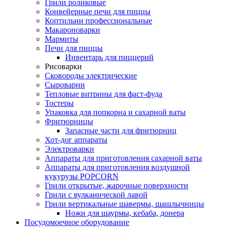
Грили роликовые
Конвейерные печи для пиццы
Коптильни профессиональные
Макароноварки
Мармиты
Печи для пиццы
Инвентарь для пиццерий
Рисоварки
Сковороды электрические
Сыроварни
Тепловые витрины для фаст-фуда
Тостеры
Упаковка для попкорна и сахарной ваты
Фритюрницы
Запасные части для фритюрниц
Хот-дог аппараты
Электроварки
Аппараты для приготовления сахарной ваты
Аппараты для приготовления воздушной
кукурузы POPCORN
Грили открытые, жарочные поверхности
Грили с вулканической лавой
Грили вертикальные шавермы, шашлычницы
Ножи для шаурмы, кебаба, донера
Посудомоечное оборудование