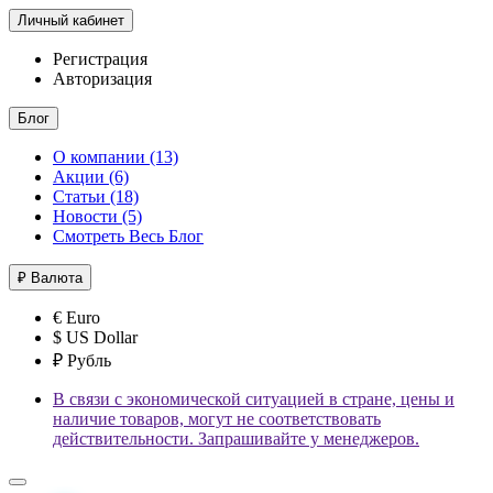
Личный кабинет
Регистрация
Авторизация
Блог
О компании (13)
Акции (6)
Статьи (18)
Новости (5)
Смотреть Весь Блог
₽
Валюта
€ Euro
$ US Dollar
₽ Рубль
В связи с экономической ситуацией в стране, цены и
наличие товаров, могут не соответствовать
действительности. Запрашивайте у менеджеров.