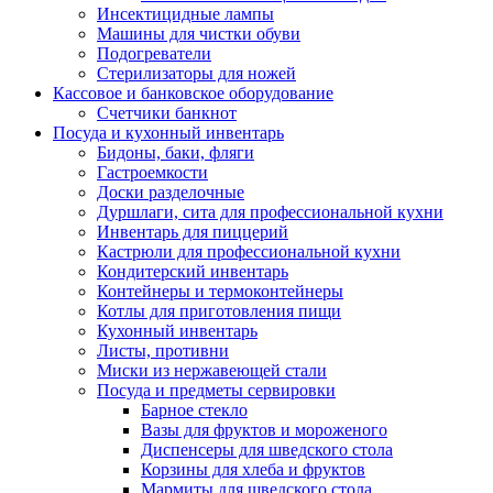
Инсектицидные лампы
Машины для чистки обуви
Подогреватели
Стерилизаторы для ножей
Кассовое и банковское оборудование
Счетчики банкнот
Посуда и кухонный инвентарь
Бидоны, баки, фляги
Гастроемкости
Доски разделочные
Дуршлаги, сита для профессиональной кухни
Инвентарь для пиццерий
Кастрюли для профессиональной кухни
Кондитерский инвентарь
Контейнеры и термоконтейнеры
Котлы для приготовления пищи
Кухонный инвентарь
Листы, противни
Миски из нержавеющей стали
Посуда и предметы сервировки
Барное стекло
Вазы для фруктов и мороженого
Диспенсеры для шведского стола
Корзины для хлеба и фруктов
Мармиты для шведского стола