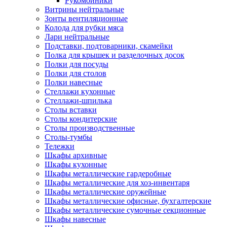
Рукомойники
Витрины нейтральные
Зонты вентиляционные
Колода для рубки мяса
Лари нейтральные
Подставки, подтоварники, скамейки
Полка для крышек и разделочных досок
Полки для посуды
Полки для столов
Полки навесные
Стеллажи кухонные
Стеллажи-шпилька
Столы вставки
Столы кондитерские
Столы производственные
Столы-тумбы
Тележки
Шкафы архивные
Шкафы кухонные
Шкафы металлические гардеробные
Шкафы металлические для хоз-инвентаря
Шкафы металлические оружейные
Шкафы металлические офисные, бухгалтерские
Шкафы металлические сумочные секционные
Шкафы навесные