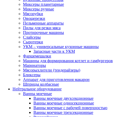
Миксеры планетарные
Миксеры ручные
Мясорубки
Овощерезки
Пельменные аппараты
Пилы для резки мяса
Протирочные машины
Слайсеры
Сыротерки
УКМ – универсальные кухонные машины
Запасные части к УКМ
Фаршемешалки
Машины для формирования котлет и гамбургеров
Маринаторы
Мясорыхлители (тендерайзеры)
Бликсеры
Аппарат для приготовления макарон
Шприцы колбасные
Нейтральное оборудование
Ванны моечные
Ванны моечные двухсекционные
Ванны моечные односекционные
Ванны моечные с рабочей поверхностью
Ванны моечные трехсекционные