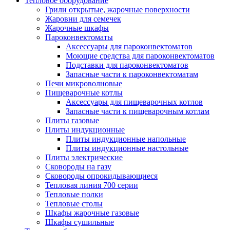
Тепловое оборудование
Грили открытые, жарочные поверхности
Жаровни для семечек
Жарочные шкафы
Пароконвектоматы
Аксессуары для пароконвектоматов
Моющие средства для пароконвектоматов
Подставки для пароконвектоматов
Запасные части к пароконвектоматам
Печи микроволновые
Пищеварочные котлы
Аксессуары для пищеварочных котлов
Запасные части к пищеварочным котлам
Плиты газовые
Плиты индукционные
Плиты индукционные напольные
Плиты индукционные настольные
Плиты электрические
Сковороды на газу
Сковороды опрокидывающиеся
Тепловая линия 700 серии
Тепловые полки
Тепловые столы
Шкафы жарочные газовые
Шкафы сушильные