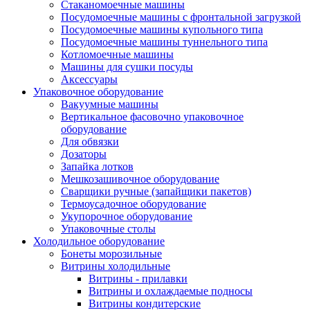
Стаканомоечные машины
Посудомоечные машины с фронтальной загрузкой
Посудомоечные машины купольного типа
Посудомоечные машины туннельного типа
Котломоечные машины
Машины для сушки посуды
Аксессуары
Упаковочное оборудование
Вакуумные машины
Вертикальное фасовочно упаковочное
оборудование
Для обвязки
Дозаторы
Запайка лотков
Мешкозашивочное оборудование
Сварщики ручные (запайщики пакетов)
Термоусадочное оборудование
Укупорочное оборудование
Упаковочные столы
Холодильное оборудование
Бонеты морозильные
Витрины холодильные
Витрины - прилавки
Витрины и охлаждаемые подносы
Витрины кондитерские