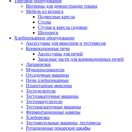
Торговое оборудование
Витрины для демонстрации товара
Мебель из ротанга
Подвесные кресла
Столы
Стулья и кресла садовые
Шезлонги
Хлебопекарное оборудование
Аксессуары для миксеров и тестомесов
Конвекционные печи
Аксессуары для печей
Запасные части для конвекционных печей
Лапшерезки
Мукопросеиватели
Отсадочные машины
Печи хлебопекарные
Планетарные миксеры
Тестоделители
Тестозакаточные машины
Тестоокруглители
Тестораскаточные машины
Ферментационные камеры
Хлеборезки
Тестомесильные машины, тестомесы
Ротационные пекарские шкафы