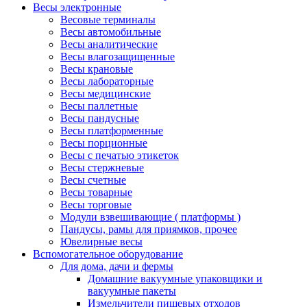
Весы электронные
Весовые терминалы
Весы автомобильные
Весы аналитические
Весы влагозащищенные
Весы крановые
Весы лабораторные
Весы медицинские
Весы паллетные
Весы пандусные
Весы платформенные
Весы порционные
Весы с печатью этикеток
Весы стержневые
Весы счетные
Весы товарные
Весы торговые
Модули взвешивающие ( платформы )
Пандусы, рамы для приямков, прочее
Ювелирные весы
Вспомогательное оборудование
Для дома, дачи и фермы
Домашние вакуумные упаковщики и
вакуумные пакеты
Измельчители пищевых отходов