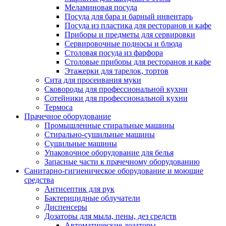
Меламиновая посуда
Посуда для бара и барный инвентарь
Посуда из пластика для ресторанов и кафе
Приборы и предметы для сервировки
Сервировочные подносы и блюда
Столовая посуда из фарфора
Столовые приборы для ресторанов и кафе
Этажерки для тарелок, тортов
Сита для просеивания муки
Сковороды для профессиональной кухни
Сотейники для профессиональной кухни
Термоса
Прачечное оборудование
Промышленные стиральные машины
Стирально-сушильные машины
Сушильные машины
Упаковочное оборудование для белья
Запасные части к прачечному оборудованию
Санитарно-гигиеническое оборудование и моющие
средства
Антисептик для рук
Бактерицидные облучатели
Диспенсеры
Дозаторы для мыла, пены, дез средств
Автоматические дозаторы