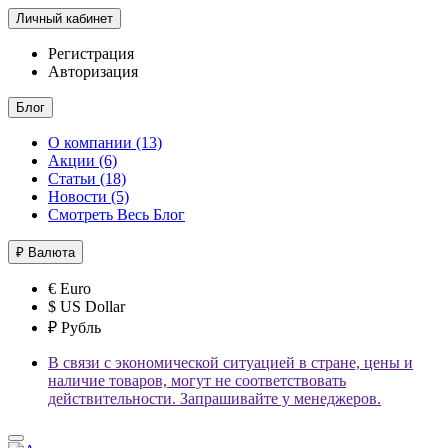
Личный кабинет
Регистрация
Авторизация
Блог
О компании (13)
Акции (6)
Статьи (18)
Новости (5)
Смотреть Весь Блог
₽
Валюта
€ Euro
$ US Dollar
₽ Рубль
В связи с экономической ситуацией в стране, цены и
наличие товаров, могут не соответствовать
действительности. Запрашивайте у менеджеров.