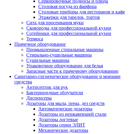
Сервировочные подносы и блюда
Столовая посуда из фарфора
Столовые приборы для ресторанов и кафе
Этажерки для тарелок, тортов
Сита для просеивания муки
Сковороды для профессиональной кухни
Сотейники для профессиональной кухни
Термоса
Прачечное оборудование
Промышленные стиральные машины
Стирально-сушильные машины
Сушильные машины
Упаковочное оборудование для белья
Запасные части к прачечному оборудованию
Санитарно-гигиеническое оборудование и моющие
средства
Антисептик для рук
Бактерицидные облучатели
Диспенсеры
Дозаторы для мыла, пены, дез средств
Автоматические дозаторы
Дозаторы из нержавеющей стали
Дозаторы логтевые
Дозаторы серии ЭЛИТ
Механические дозаторы