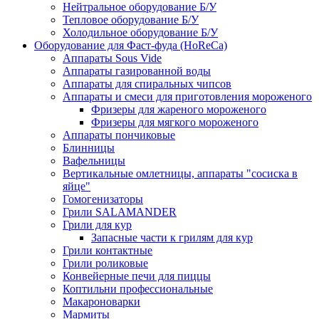
Нейтральное оборудование Б/У
Тепловое оборудование Б/У
Холодильное оборудование Б/У
Оборудование для Фаст-фуда (HoReCa)
Аппараты Sous Vide
Аппараты газированной воды
Аппараты для спиральных чипсов
Аппараты и смеси для приготовления мороженого
Фризеры для жареного мороженого
Фризеры для мягкого мороженого
Аппараты пончиковые
Блинницы
Вафельницы
Вертикальные омлетницы, аппараты "сосиска в
яйце"
Гомогенизаторы
Грили SALAMANDER
Грили для кур
Запасные части к грилям для кур
Грили контактные
Грили роликовые
Конвейерные печи для пиццы
Коптильни профессиональные
Макароноварки
Мармиты