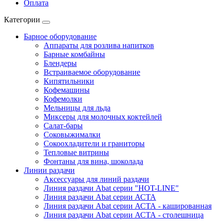
Оплата
Категории
Барное оборудование
Аппараты для розлива напитков
Барные комбайны
Блендеры
Встраиваемое оборудование
Кипятильники
Кофемашины
Кофемолки
Мельницы для льда
Миксеры для молочных коктейлей
Салат-бары
Соковыжималки
Сокоохладители и граниторы
Тепловые витрины
Фонтаны для вина, шоколада
Линии раздачи
Аксессуары для линий раздачи
Линия раздачи Abat серии "HOT-LINE"
Линия раздачи Abat серии АСТА
Линия раздачи Abat серии АСТА - кашированная
Линия раздачи Abat серии АСТА - столешница