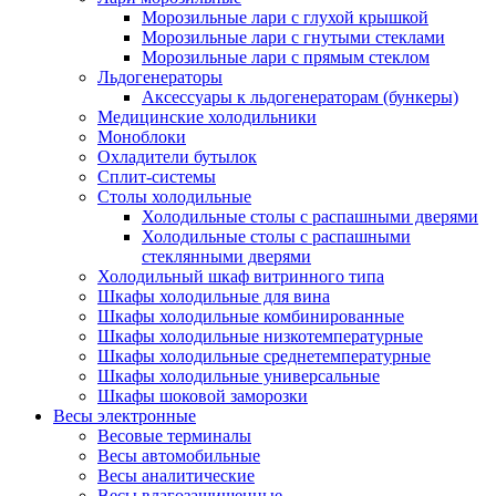
Морозильные лари с глухой крышкой
Морозильные лари с гнутыми стеклами
Морозильные лари с прямым стеклом
Льдогенераторы
Аксессуары к льдогенераторам (бункеры)
Медицинские холодильники
Моноблоки
Охладители бутылок
Сплит-системы
Столы холодильные
Холодильные столы с распашными дверями
Холодильные столы с распашными
стеклянными дверями
Холодильный шкаф витринного типа
Шкафы холодильные для вина
Шкафы холодильные комбинированные
Шкафы холодильные низкотемпературные
Шкафы холодильные среднетемпературные
Шкафы холодильные универсальные
Шкафы шоковой заморозки
Весы электронные
Весовые терминалы
Весы автомобильные
Весы аналитические
Весы влагозащищенные