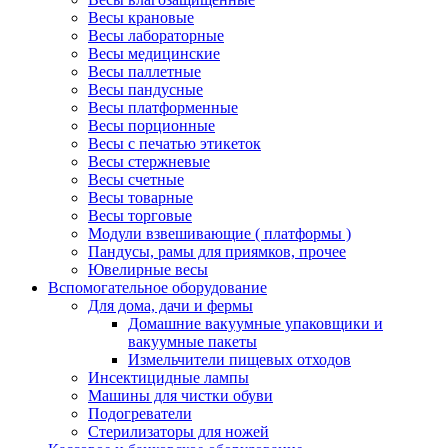
Весы крановые
Весы лабораторные
Весы медицинские
Весы паллетные
Весы пандусные
Весы платформенные
Весы порционные
Весы с печатью этикеток
Весы стержневые
Весы счетные
Весы товарные
Весы торговые
Модули взвешивающие ( платформы )
Пандусы, рамы для приямков, прочее
Ювелирные весы
Вспомогательное оборудование
Для дома, дачи и фермы
Домашние вакуумные упаковщики и
вакуумные пакеты
Измельчители пищевых отходов
Инсектицидные лампы
Машины для чистки обуви
Подогреватели
Стерилизаторы для ножей