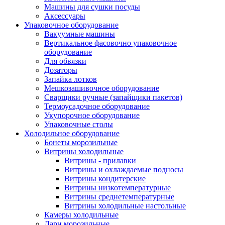
Машины для сушки посуды
Аксессуары
Упаковочное оборудование
Вакуумные машины
Вертикальное фасовочно упаковочное
оборудование
Для обвязки
Дозаторы
Запайка лотков
Мешкозашивочное оборудование
Сварщики ручные (запайщики пакетов)
Термоусадочное оборудование
Укупорочное оборудование
Упаковочные столы
Холодильное оборудование
Бонеты морозильные
Витрины холодильные
Витрины - прилавки
Витрины и охлаждаемые подносы
Витрины кондитерские
Витрины низкотемпературные
Витрины среднетемпературные
Витрины холодильные настольные
Камеры холодильные
Лари морозильные