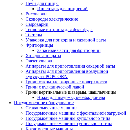
Печи для пиццы
Инвентарь для пиццерий
Рисоварки
Сковороды электрические
Сыроварни
Тепловые витрины для фаст-фуда
Тостеры
Упаковка для попкорна и сахарной ваты
Фритюрницы
Запасные части для фритюрниц
Хот-дог аппараты
Электроварки
Аппараты для приготовления сахарной ваты
Аппараты для приготовления воздушной
кукурузы POPCORN
Грили открытые, жарочные поверхности
Грили с вулканической лавой
Грили вертикальные шавермы, шашлычницы
Ножи для шаурмы, кебаба, донера
Посудомоечное оборудование
Стаканомоечные машины
Посудомоечные машины с фронтальной загрузкой
Посудомоечные машины купольного типа
Посудомоечные машины туннельного типа
Котломоечные машины