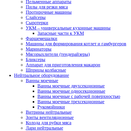
Пельменные аппараты
Пилы для резки мяса
Протирочные машины
Слайсеры
Сыротерки
УКМ – универсальные кухонные машины
Запасные части к УКМ
Фаршемешалки
Машины для формирования котлет и гамбургеров
Маринаторы
Мясорыхлители (тендерайзеры)
Бликсеры
Аппарат для приготовления макарон
Шприцы колбасные
Нейтральное оборудование
Ванны моечные
Ванны моечные двухсекционные
Ванны моечные односекционные
Ванны моечные с рабочей поверхностью
Ванны моечные трехсекционные
Рукомойники
Витрины нейтральные
Зонты вентиляционные
Колода для рубки мяса
Лари нейтральные