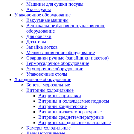
Машины для сушки посуды
Аксессуары
Упаковочное оборудование
Вакуумные машины
Вертикальное фасовочно упаковочное
оборудование
Для обвязки
Дозаторы
Запайка лотков
Мешкозашивочное оборудование
Сварщики ручные (запайщики пакетов)
Термоусадочное оборудование
Укупорочное оборудование
Упаковочные столы
Холодильное оборудование
Бонеты морозильные
Витрины холодильные
Витрины - прилавки
Витрины и охлаждаемые подносы
Витрины кондитерские
Витрины низкотемпературные
Витрины среднетемпературные
Витрины холодильные настольные
Камеры холодильные
Лари морозильные