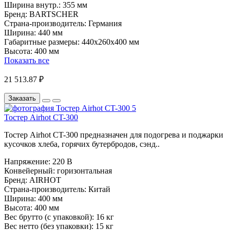
Ширина внутр.:
355 мм
Бренд:
BARTSCHER
Страна-производитель:
Германия
Ширина:
440 мм
Габаритные размеры:
440x260x400 мм
Высота:
400 мм
Показать все
21 513.87 ₽
Заказать
Тостер Airhot CT-300
Тостер Airhot CT-300 предназначен для подогрева и поджарки
кусочков хлеба, горячих бутербродов, сэнд..
Напряжение:
220 В
Конвейерный:
горизонтальная
Бренд:
AIRHOT
Страна-производитель:
Китай
Ширина:
400 мм
Высота:
400 мм
Вес брутто (с упаковкой):
16 кг
Вес нетто (без упаковки):
15 кг