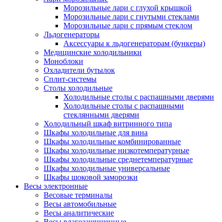
Морозильные лари с глухой крышкой
Морозильные лари с гнутыми стеклами
Морозильные лари с прямым стеклом
Льдогенераторы
Аксессуары к льдогенераторам (бункеры)
Медицинские холодильники
Моноблоки
Охладители бутылок
Сплит-системы
Столы холодильные
Холодильные столы с распашными дверями
Холодильные столы с распашными
стеклянными дверями
Холодильный шкаф витринного типа
Шкафы холодильные для вина
Шкафы холодильные комбинированные
Шкафы холодильные низкотемпературные
Шкафы холодильные среднетемпературные
Шкафы холодильные универсальные
Шкафы шоковой заморозки
Весы электронные
Весовые терминалы
Весы автомобильные
Весы аналитические
Весы влагозащищенные