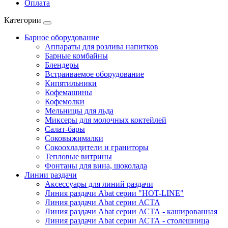
Оплата
Категории
Барное оборудование
Аппараты для розлива напитков
Барные комбайны
Блендеры
Встраиваемое оборудование
Кипятильники
Кофемашины
Кофемолки
Мельницы для льда
Миксеры для молочных коктейлей
Салат-бары
Соковыжималки
Сокоохладители и граниторы
Тепловые витрины
Фонтаны для вина, шоколада
Линии раздачи
Аксессуары для линий раздачи
Линия раздачи Abat серии "HOT-LINE"
Линия раздачи Abat серии АСТА
Линия раздачи Abat серии АСТА - кашированная
Линия раздачи Abat серии АСТА - столешница