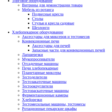
Торговое оборудование
Витрины для демонстрации товара
Мебель из ротанга
Подвесные кресла
Столы
Стулья и кресла садовые
Шезлонги
Хлебопекарное оборудование
Аксессуары для миксеров и тестомесов
Конвекционные печи
Аксессуары для печей
Запасные части для конвекционных печей
Лапшерезки
Мукопросеиватели
Отсадочные машины
Печи хлебопекарные
Планетарные миксеры
Тестоделители
Тестозакаточные машины
Тестоокруглители
Тестораскаточные машины
Ферментационные камеры
Хлеборезки
Тестомесильные машины, тестомесы
Ротационные пекарские шкафы