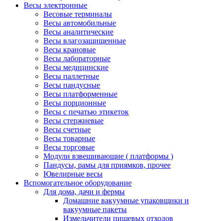
Весы электронные
Весовые терминалы
Весы автомобильные
Весы аналитические
Весы влагозащищенные
Весы крановые
Весы лабораторные
Весы медицинские
Весы паллетные
Весы пандусные
Весы платформенные
Весы порционные
Весы с печатью этикеток
Весы стержневые
Весы счетные
Весы товарные
Весы торговые
Модули взвешивающие ( платформы )
Пандусы, рамы для приямков, прочее
Ювелирные весы
Вспомогательное оборудование
Для дома, дачи и фермы
Домашние вакуумные упаковщики и
вакуумные пакеты
Измельчители пищевых отходов