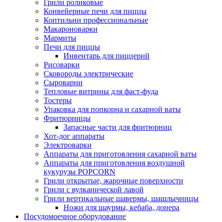
Грили роликовые
Конвейерные печи для пиццы
Коптильни профессиональные
Макароноварки
Мармиты
Печи для пиццы
Инвентарь для пиццерий
Рисоварки
Сковороды электрические
Сыроварни
Тепловые витрины для фаст-фуда
Тостеры
Упаковка для попкорна и сахарной ваты
Фритюрницы
Запасные части для фритюрниц
Хот-дог аппараты
Электроварки
Аппараты для приготовления сахарной ваты
Аппараты для приготовления воздушной
кукурузы POPCORN
Грили открытые, жарочные поверхности
Грили с вулканической лавой
Грили вертикальные шавермы, шашлычницы
Ножи для шаурмы, кебаба, донера
Посудомоечное оборудование