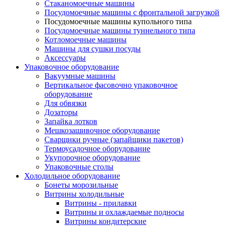
Стаканомоечные машины
Посудомоечные машины с фронтальной загрузкой
Посудомоечные машины купольного типа
Посудомоечные машины туннельного типа
Котломоечные машины
Машины для сушки посуды
Аксессуары
Упаковочное оборудование
Вакуумные машины
Вертикальное фасовочно упаковочное
оборудование
Для обвязки
Дозаторы
Запайка лотков
Мешкозашивочное оборудование
Сварщики ручные (запайщики пакетов)
Термоусадочное оборудование
Укупорочное оборудование
Упаковочные столы
Холодильное оборудование
Бонеты морозильные
Витрины холодильные
Витрины - прилавки
Витрины и охлаждаемые подносы
Витрины кондитерские