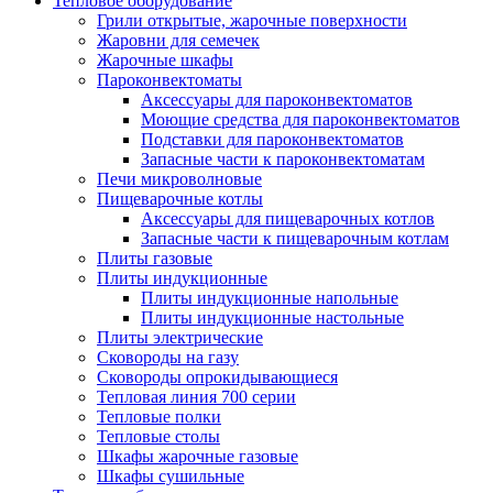
Тепловое оборудование
Грили открытые, жарочные поверхности
Жаровни для семечек
Жарочные шкафы
Пароконвектоматы
Аксессуары для пароконвектоматов
Моющие средства для пароконвектоматов
Подставки для пароконвектоматов
Запасные части к пароконвектоматам
Печи микроволновые
Пищеварочные котлы
Аксессуары для пищеварочных котлов
Запасные части к пищеварочным котлам
Плиты газовые
Плиты индукционные
Плиты индукционные напольные
Плиты индукционные настольные
Плиты электрические
Сковороды на газу
Сковороды опрокидывающиеся
Тепловая линия 700 серии
Тепловые полки
Тепловые столы
Шкафы жарочные газовые
Шкафы сушильные