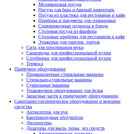
Меламиновая посуда
Посуда для бара и барный инвентарь
Посуда из пластика для ресторанов и кафе
Приборы и предметы для сервировки
Сервировочные подносы и блюда
Столовая посуда из фарфора
Столовые приборы для ресторанов и кафе
Этажерки для тарелок, тортов
Сита для просеивания муки
Сковороды для профессиональной кухни
Сотейники для профессиональной кухни
Термоса
Прачечное оборудование
Промышленные стиральные машины
Стирально-сушильные машины
Сушильные машины
Упаковочное оборудование для белья
Запасные части к прачечному оборудованию
Санитарно-гигиеническое оборудование и моющие
средства
Антисептик для рук
Бактерицидные облучатели
Диспенсеры
Дозаторы для мыла, пены, дез средств
Автоматические дозаторы