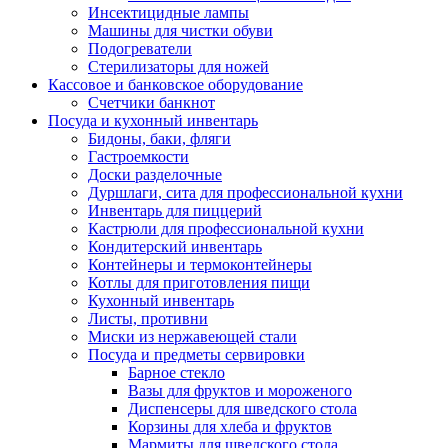
Инсектицидные лампы
Машины для чистки обуви
Подогреватели
Стерилизаторы для ножей
Кассовое и банковское оборудование
Счетчики банкнот
Посуда и кухонный инвентарь
Бидоны, баки, фляги
Гастроемкости
Доски разделочные
Дуршлаги, сита для профессиональной кухни
Инвентарь для пиццерий
Кастрюли для профессиональной кухни
Кондитерский инвентарь
Контейнеры и термоконтейнеры
Котлы для приготовления пищи
Кухонный инвентарь
Листы, противни
Миски из нержавеющей стали
Посуда и предметы сервировки
Барное стекло
Вазы для фруктов и мороженого
Диспенсеры для шведского стола
Корзины для хлеба и фруктов
Мармиты для шведского стола