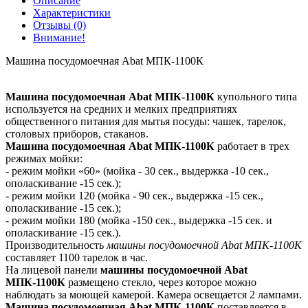
Описание
Характеристики
Отзывы (0)
Внимание!
Машина посудомоечная Abat МПК-1100К
Машина посудомоечная Abat МПК-1100К
купольного типа
используется на средних и мелких предприятиях
общественного питания для мытья посуды: чашек, тарелок,
столовых приборов, стаканов.
Машина посудомоечная Abat МПК-1100К
работает в трех
режимах мойки:
- режим мойки «60» (мойка - 30 сек., выдержка -10 сек.,
ополаскивание -15 сек.);
- режим мойки 120 (мойка - 90 сек., выдержка -15 сек.,
ополаскивание -15 сек.);
- режим мойки 180 (мойка -150 сек., выдержка -15 сек. и
ополаскивание -15 сек.).
Производительность
машины посудомоечной Abat МПК-1100К
составляет 1100 тарелок в час.
На лицевой панели
машины посудомоечной Abat
МПК-1100К
размещено стекло, через которое можно
наблюдать за моющей камерой. Камера освещается 2 лампами.
Машина посудомоечная Abat МПК-1100К
поставляется в