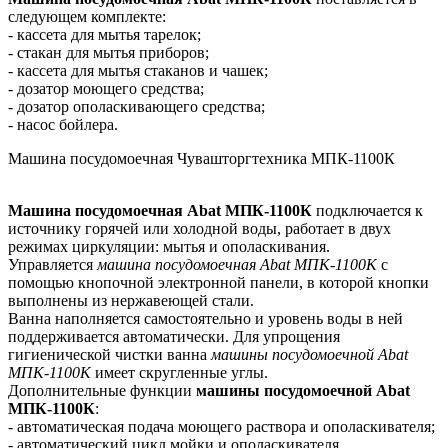
следующем комплекте:
- кассета для мытья тарелок;
- стакан для мытья приборов;
- кассета для мытья стаканов и чашек;
- дозатор моющего средства;
- дозатор ополаскивающего средства;
- насос бойлера.
Машина посудомоечная Чувашторгтехника МПК-1100К
Машина посудомоечная Abat МПК-1100К
подключается к
источнику горячей или холодной воды, работает в двух
режимах циркуляции: мытья и ополаскивания.
Управляется
машина посудомоечная Abat МПК-1100К
с
помощью кнопочной электронной панели, в которой кнопки
выполнены из нержавеющей стали.
Ванна наполняется самостоятельно и уровень воды в ней
поддерживается автоматически. Для упрощения
гигиенической чистки ванна
машины посудомоечной Abat
МПК-1100К
имеет скругленные углы.
Дополнительные функции
машины посудомоечной Abat
МПК-1100К
:
- автоматическая подача моющего раствора и ополаскивателя;
- автоматический цикл мойки и ополаскивателя.