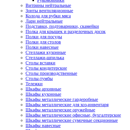
Рукомойники
Витрины нейтральные
Зонты вентиляционные
Колода для рубки мяса
Лари нейтральные
Подставки, подтоварники, скамейки
Полка для крышек и разделочных досок
Полки для посуды
Полки для столов
Полки навесные
Стеллажи кухонные
Стеллажи-шпилька
Столы вставки
Столы кондитерские
Столы производственные
Столы-тумбы
Тележки
Шкафы архивные
Шкафы кухонные
Шкафы металлические гардеробные
Шкафы металлические для хоз-инвентаря
Шкафы металлические оружейные
Шкафы металлические офисные, бухгалтерские
Шкафы металлические сумочные секционные
Шкафы навесные