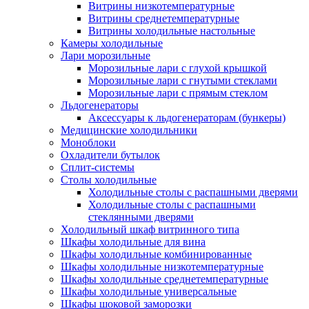
Витрины низкотемпературные
Витрины среднетемпературные
Витрины холодильные настольные
Камеры холодильные
Лари морозильные
Морозильные лари с глухой крышкой
Морозильные лари с гнутыми стеклами
Морозильные лари с прямым стеклом
Льдогенераторы
Аксессуары к льдогенераторам (бункеры)
Медицинские холодильники
Моноблоки
Охладители бутылок
Сплит-системы
Столы холодильные
Холодильные столы с распашными дверями
Холодильные столы с распашными
стеклянными дверями
Холодильный шкаф витринного типа
Шкафы холодильные для вина
Шкафы холодильные комбинированные
Шкафы холодильные низкотемпературные
Шкафы холодильные среднетемпературные
Шкафы холодильные универсальные
Шкафы шоковой заморозки