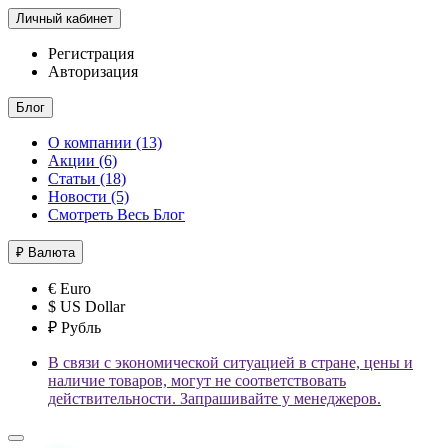
Личный кабинет
Регистрация
Авторизация
Блог
О компании (13)
Акции (6)
Статьи (18)
Новости (5)
Смотреть Весь Блог
₽
Валюта
€ Euro
$ US Dollar
₽ Рубль
В связи с экономической ситуацией в стране, цены и
наличие товаров, могут не соответствовать
действительности. Запрашивайте у менеджеров.