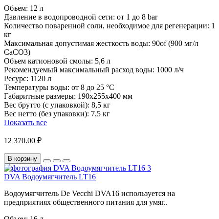
Объем:
12 л
Давление в водопроводной сети:
от 1 до 8 bar
Количество поваренной соли, необходимое для регенерации:
1
кг
Максимальная допустимая жесткость воды:
90of (900 мг/л
CaCO3)
Объем катионовой смолы:
5,6 л
Рекомендуемый максимальный расход воды:
1000 л/ч
Ресурс:
1120 л
Температуры воды:
от 8 до 25 °C
Габаритные размеры:
190x255x400 мм
Вес брутто (с упаковкой):
8,5 кг
Вес нетто (без упаковки):
7,5 кг
Показать все
12 370.00 ₽
В корзину
DVA Водоумягчитель LT16
Водоумягчитель De Vecchi DVA16 используется на
предприятиях общественного питания для умяг..
Объем:
16 л