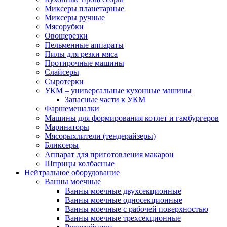
Миксеры планетарные
Миксеры ручные
Мясорубки
Овощерезки
Пельменные аппараты
Пилы для резки мяса
Протирочные машины
Слайсеры
Сыротерки
УКМ – универсальные кухонные машины
Запасные части к УКМ
Фаршемешалки
Машины для формирования котлет и гамбургеров
Маринаторы
Мясорыхлители (тендерайзеры)
Бликсеры
Аппарат для приготовления макарон
Шприцы колбасные
Нейтральное оборудование
Ванны моечные
Ванны моечные двухсекционные
Ванны моечные односекционные
Ванны моечные с рабочей поверхностью
Ванны моечные трехсекционные