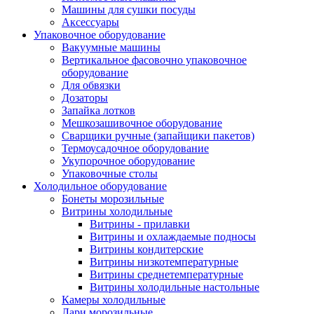
Машины для сушки посуды
Аксессуары
Упаковочное оборудование
Вакуумные машины
Вертикальное фасовочно упаковочное
оборудование
Для обвязки
Дозаторы
Запайка лотков
Мешкозашивочное оборудование
Сварщики ручные (запайщики пакетов)
Термоусадочное оборудование
Укупорочное оборудование
Упаковочные столы
Холодильное оборудование
Бонеты морозильные
Витрины холодильные
Витрины - прилавки
Витрины и охлаждаемые подносы
Витрины кондитерские
Витрины низкотемпературные
Витрины среднетемпературные
Витрины холодильные настольные
Камеры холодильные
Лари морозильные