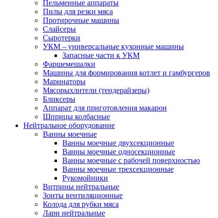
Пельменные аппараты
Пилы для резки мяса
Протирочные машины
Слайсеры
Сыротерки
УКМ – универсальные кухонные машины
Запасные части к УКМ
Фаршемешалки
Машины для формирования котлет и гамбургеров
Маринаторы
Мясорыхлители (тендерайзеры)
Бликсеры
Аппарат для приготовления макарон
Шприцы колбасные
Нейтральное оборудование
Ванны моечные
Ванны моечные двухсекционные
Ванны моечные односекционные
Ванны моечные с рабочей поверхностью
Ванны моечные трехсекционные
Рукомойники
Витрины нейтральные
Зонты вентиляционные
Колода для рубки мяса
Лари нейтральные