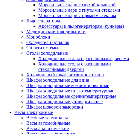
Морозильные лари с глухой крышкой
Морозильные лари с гнутыми стеклами
Морозильные лари с прямым стеклом
Льдогенераторы
Аксессуары к льдогенераторам (бункеры)
Медицинские холодильники
Моноблоки
Охладители бутылок
Сплит-системы
Столы холодильные
Холодильные столы с распашными дверями
Холодильные столы с распашными
стеклянными дверями
Холодильный шкаф витринного типа
Шкафы холодильные для вина
Шкафы холодильные комбинированные
Шкафы холодильные низкотемпературные
Шкафы холодильные среднетемпературные
Шкафы холодильные универсальные
Шкафы шоковой заморозки
Весы электронные
Весовые терминалы
Весы автомобильные
Весы аналитические
Весы влагозащищенные