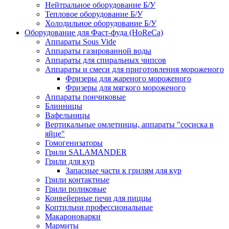
Нейтральное оборудование Б/У
Тепловое оборудование Б/У
Холодильное оборудование Б/У
Оборудование для Фаст-фуда (HoReCa)
Аппараты Sous Vide
Аппараты газированной воды
Аппараты для спиральных чипсов
Аппараты и смеси для приготовления мороженого
Фризеры для жареного мороженого
Фризеры для мягкого мороженого
Аппараты пончиковые
Блинницы
Вафельницы
Вертикальные омлетницы, аппараты "сосиска в
яйце"
Гомогенизаторы
Грили SALAMANDER
Грили для кур
Запасные части к грилям для кур
Грили контактные
Грили роликовые
Конвейерные печи для пиццы
Коптильни профессиональные
Макароноварки
Мармиты