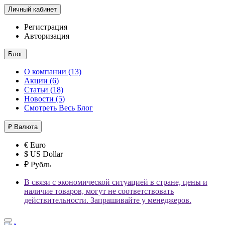
Личный кабинет
Регистрация
Авторизация
Блог
О компании (13)
Акции (6)
Статьи (18)
Новости (5)
Смотреть Весь Блог
₽
Валюта
€ Euro
$ US Dollar
₽ Рубль
В связи с экономической ситуацией в стране, цены и
наличие товаров, могут не соответствовать
действительности. Запрашивайте у менеджеров.