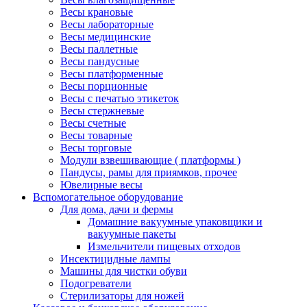
Весы крановые
Весы лабораторные
Весы медицинские
Весы паллетные
Весы пандусные
Весы платформенные
Весы порционные
Весы с печатью этикеток
Весы стержневые
Весы счетные
Весы товарные
Весы торговые
Модули взвешивающие ( платформы )
Пандусы, рамы для приямков, прочее
Ювелирные весы
Вспомогательное оборудование
Для дома, дачи и фермы
Домашние вакуумные упаковщики и
вакуумные пакеты
Измельчители пищевых отходов
Инсектицидные лампы
Машины для чистки обуви
Подогреватели
Стерилизаторы для ножей