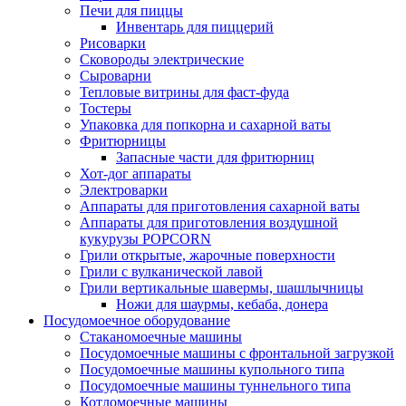
Печи для пиццы
Инвентарь для пиццерий
Рисоварки
Сковороды электрические
Сыроварни
Тепловые витрины для фаст-фуда
Тостеры
Упаковка для попкорна и сахарной ваты
Фритюрницы
Запасные части для фритюрниц
Хот-дог аппараты
Электроварки
Аппараты для приготовления сахарной ваты
Аппараты для приготовления воздушной
кукурузы POPCORN
Грили открытые, жарочные поверхности
Грили с вулканической лавой
Грили вертикальные шавермы, шашлычницы
Ножи для шаурмы, кебаба, донера
Посудомоечное оборудование
Стаканомоечные машины
Посудомоечные машины с фронтальной загрузкой
Посудомоечные машины купольного типа
Посудомоечные машины туннельного типа
Котломоечные машины