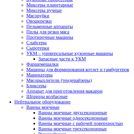
Миксеры планетарные
Миксеры ручные
Мясорубки
Овощерезки
Пельменные аппараты
Пилы для резки мяса
Протирочные машины
Слайсеры
Сыротерки
УКМ – универсальные кухонные машины
Запасные части к УКМ
Фаршемешалки
Машины для формирования котлет и гамбургеров
Маринаторы
Мясорыхлители (тендерайзеры)
Бликсеры
Аппарат для приготовления макарон
Шприцы колбасные
Нейтральное оборудование
Ванны моечные
Ванны моечные двухсекционные
Ванны моечные односекционные
Ванны моечные с рабочей поверхностью
Ванны моечные трехсекционные