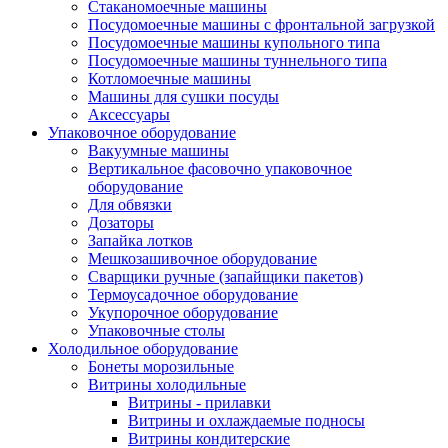
Стаканомоечные машины
Посудомоечные машины с фронтальной загрузкой
Посудомоечные машины купольного типа
Посудомоечные машины туннельного типа
Котломоечные машины
Машины для сушки посуды
Аксессуары
Упаковочное оборудование
Вакуумные машины
Вертикальное фасовочно упаковочное
оборудование
Для обвязки
Дозаторы
Запайка лотков
Мешкозашивочное оборудование
Сварщики ручные (запайщики пакетов)
Термоусадочное оборудование
Укупорочное оборудование
Упаковочные столы
Холодильное оборудование
Бонеты морозильные
Витрины холодильные
Витрины - прилавки
Витрины и охлаждаемые подносы
Витрины кондитерские