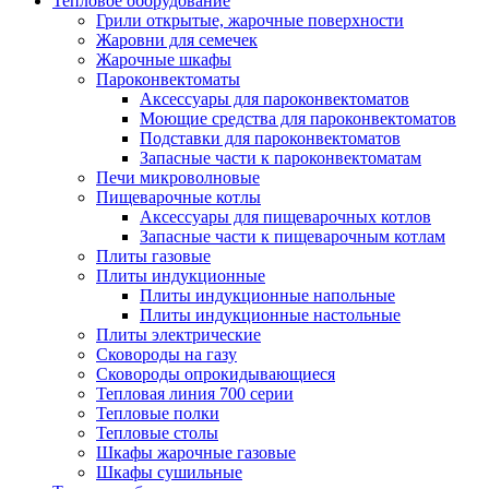
Тепловое оборудование
Грили открытые, жарочные поверхности
Жаровни для семечек
Жарочные шкафы
Пароконвектоматы
Аксессуары для пароконвектоматов
Моющие средства для пароконвектоматов
Подставки для пароконвектоматов
Запасные части к пароконвектоматам
Печи микроволновые
Пищеварочные котлы
Аксессуары для пищеварочных котлов
Запасные части к пищеварочным котлам
Плиты газовые
Плиты индукционные
Плиты индукционные напольные
Плиты индукционные настольные
Плиты электрические
Сковороды на газу
Сковороды опрокидывающиеся
Тепловая линия 700 серии
Тепловые полки
Тепловые столы
Шкафы жарочные газовые
Шкафы сушильные