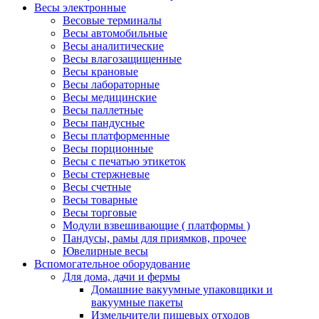
Весы электронные
Весовые терминалы
Весы автомобильные
Весы аналитические
Весы влагозащищенные
Весы крановые
Весы лабораторные
Весы медицинские
Весы паллетные
Весы пандусные
Весы платформенные
Весы порционные
Весы с печатью этикеток
Весы стержневые
Весы счетные
Весы товарные
Весы торговые
Модули взвешивающие ( платформы )
Пандусы, рамы для приямков, прочее
Ювелирные весы
Вспомогательное оборудование
Для дома, дачи и фермы
Домашние вакуумные упаковщики и
вакуумные пакеты
Измельчители пищевых отходов