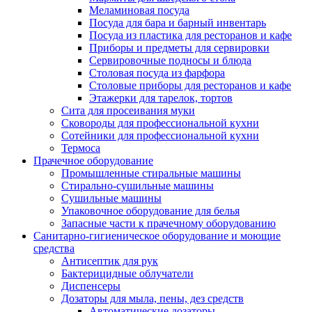
Меламиновая посуда
Посуда для бара и барный инвентарь
Посуда из пластика для ресторанов и кафе
Приборы и предметы для сервировки
Сервировочные подносы и блюда
Столовая посуда из фарфора
Столовые приборы для ресторанов и кафе
Этажерки для тарелок, тортов
Сита для просеивания муки
Сковороды для профессиональной кухни
Сотейники для профессиональной кухни
Термоса
Прачечное оборудование
Промышленные стиральные машины
Стирально-сушильные машины
Сушильные машины
Упаковочное оборудование для белья
Запасные части к прачечному оборудованию
Санитарно-гигиеническое оборудование и моющие
средства
Антисептик для рук
Бактерицидные облучатели
Диспенсеры
Дозаторы для мыла, пены, дез средств
Автоматические дозаторы