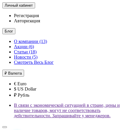
Личный кабинет
Регистрация
Авторизация
Блог
О компании (13)
Акции (6)
Статьи (18)
Новости (5)
Смотреть Весь Блог
₽
Валюта
€ Euro
$ US Dollar
₽ Рубль
В связи с экономической ситуацией в стране, цены и
наличие товаров, могут не соответствовать
действительности. Запрашивайте у менеджеров.