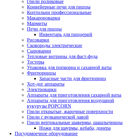
Грили роликовые
Конвейерные печи для пиццы
Коптильни профессиональные
Макароноварки
Мармиты
Печи для пиццы
Инвентарь для пиццерий
Рисоварки
Сковороды электрические
Сыроварни
Тепловые витрины для фаст-фуда
Тостеры
Упаковка для попкорна и сахарной ваты
Фритюрницы
Запасные части для фритюрниц
Хот-дог аппараты
Электроварки
Аппараты для приготовления сахарной ваты
Аппараты для приготовления воздушной
кукурузы POPCORN
Грили открытые, жарочные поверхности
Грили с вулканической лавой
Грили вертикальные шавермы, шашлычницы
Ножи для шаурмы, кебаба, донера
Посудомоечное оборудование