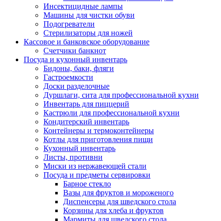
Инсектицидные лампы
Машины для чистки обуви
Подогреватели
Стерилизаторы для ножей
Кассовое и банковское оборудование
Счетчики банкнот
Посуда и кухонный инвентарь
Бидоны, баки, фляги
Гастроемкости
Доски разделочные
Дуршлаги, сита для профессиональной кухни
Инвентарь для пиццерий
Кастрюли для профессиональной кухни
Кондитерский инвентарь
Контейнеры и термоконтейнеры
Котлы для приготовления пищи
Кухонный инвентарь
Листы, противни
Миски из нержавеющей стали
Посуда и предметы сервировки
Барное стекло
Вазы для фруктов и мороженого
Диспенсеры для шведского стола
Корзины для хлеба и фруктов
Мармиты для шведского стола