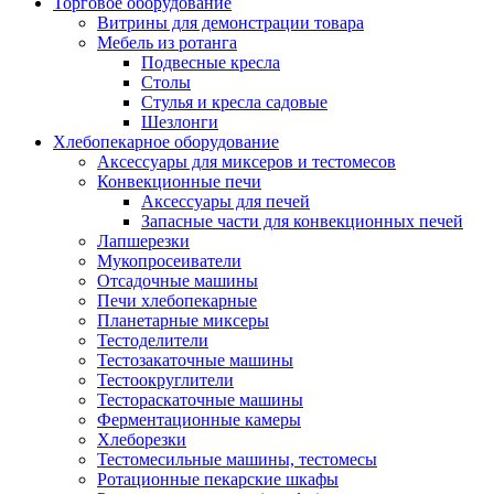
Торговое оборудование
Витрины для демонстрации товара
Мебель из ротанга
Подвесные кресла
Столы
Стулья и кресла садовые
Шезлонги
Хлебопекарное оборудование
Аксессуары для миксеров и тестомесов
Конвекционные печи
Аксессуары для печей
Запасные части для конвекционных печей
Лапшерезки
Мукопросеиватели
Отсадочные машины
Печи хлебопекарные
Планетарные миксеры
Тестоделители
Тестозакаточные машины
Тестоокруглители
Тестораскаточные машины
Ферментационные камеры
Хлеборезки
Тестомесильные машины, тестомесы
Ротационные пекарские шкафы