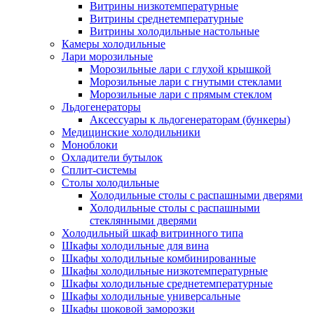
Витрины низкотемпературные
Витрины среднетемпературные
Витрины холодильные настольные
Камеры холодильные
Лари морозильные
Морозильные лари с глухой крышкой
Морозильные лари с гнутыми стеклами
Морозильные лари с прямым стеклом
Льдогенераторы
Аксессуары к льдогенераторам (бункеры)
Медицинские холодильники
Моноблоки
Охладители бутылок
Сплит-системы
Столы холодильные
Холодильные столы с распашными дверями
Холодильные столы с распашными
стеклянными дверями
Холодильный шкаф витринного типа
Шкафы холодильные для вина
Шкафы холодильные комбинированные
Шкафы холодильные низкотемпературные
Шкафы холодильные среднетемпературные
Шкафы холодильные универсальные
Шкафы шоковой заморозки