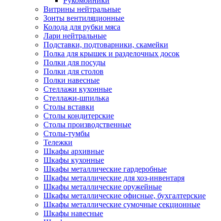
Рукомойники
Витрины нейтральные
Зонты вентиляционные
Колода для рубки мяса
Лари нейтральные
Подставки, подтоварники, скамейки
Полка для крышек и разделочных досок
Полки для посуды
Полки для столов
Полки навесные
Стеллажи кухонные
Стеллажи-шпилька
Столы вставки
Столы кондитерские
Столы производственные
Столы-тумбы
Тележки
Шкафы архивные
Шкафы кухонные
Шкафы металлические гардеробные
Шкафы металлические для хоз-инвентаря
Шкафы металлические оружейные
Шкафы металлические офисные, бухгалтерские
Шкафы металлические сумочные секционные
Шкафы навесные