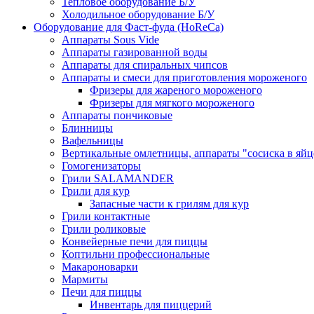
Тепловое оборудование Б/У
Холодильное оборудование Б/У
Оборудование для Фаст-фуда (HoReCa)
Аппараты Sous Vide
Аппараты газированной воды
Аппараты для спиральных чипсов
Аппараты и смеси для приготовления мороженого
Фризеры для жареного мороженого
Фризеры для мягкого мороженого
Аппараты пончиковые
Блинницы
Вафельницы
Вертикальные омлетницы, аппараты "сосиска в яйц
Гомогенизаторы
Грили SALAMANDER
Грили для кур
Запасные части к грилям для кур
Грили контактные
Грили роликовые
Конвейерные печи для пиццы
Коптильни профессиональные
Макароноварки
Мармиты
Печи для пиццы
Инвентарь для пиццерий