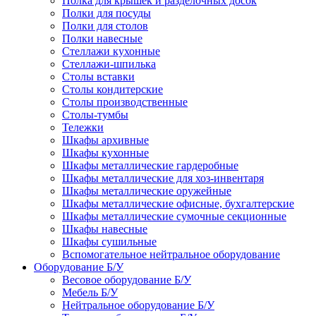
Полка для крышек и разделочных досок
Полки для посуды
Полки для столов
Полки навесные
Стеллажи кухонные
Стеллажи-шпилька
Столы вставки
Столы кондитерские
Столы производственные
Столы-тумбы
Тележки
Шкафы архивные
Шкафы кухонные
Шкафы металлические гардеробные
Шкафы металлические для хоз-инвентаря
Шкафы металлические оружейные
Шкафы металлические офисные, бухгалтерские
Шкафы металлические сумочные секционные
Шкафы навесные
Шкафы сушильные
Вспомогательное нейтральное оборудование
Оборудование Б/У
Весовое оборудование Б/У
Мебель Б/У
Нейтральное оборудование Б/У