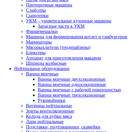
Протирочные машины
Слайсеры
Сыротерки
УКМ – универсальные кухонные машины
Запасные части к УКМ
Фаршемешалки
Машины для формирования котлет и гамбургеров
Маринаторы
Мясорыхлители (тендерайзеры)
Бликсеры
Аппарат для приготовления макарон
Шприцы колбасные
Нейтральное оборудование
Ванны моечные
Ванны моечные двухсекционные
Ванны моечные односекционные
Ванны моечные с рабочей поверхностью
Ванны моечные трехсекционные
Рукомойники
Витрины нейтральные
Зонты вентиляционные
Колода для рубки мяса
Лари нейтральные
Подставки, подтоварники, скамейки