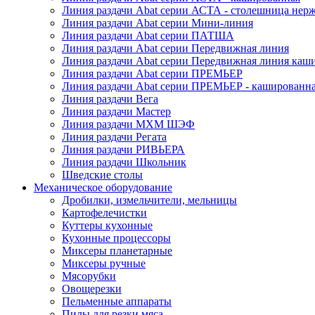
Линия раздачи Abat серии АСТА - столешница нерж
Линия раздачи Abat серии Мини-линия
Линия раздачи Abat серии ПАТША
Линия раздачи Abat серии Передвижная линия
Линия раздачи Abat серии Передвижная линия каш
Линия раздачи Abat серии ПРЕМЬЕР
Линия раздачи Abat серии ПРЕМЬЕР - кашированн
Линия раздачи Вега
Линия раздачи Мастер
Линия раздачи МХМ ШЭФ
Линия раздачи Регата
Линия раздачи РИВЬЕРА
Линия раздачи Школьник
Шведские столы
Механическое оборудование
Дробилки, измельчители, мельницы
Картофелечистки
Куттеры кухонные
Кухонные процессоры
Миксеры планетарные
Миксеры ручные
Мясорубки
Овощерезки
Пельменные аппараты
Пилы для резки мяса