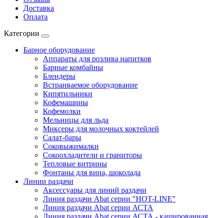
Доставка
Оплата
Категории
Барное оборудование
Аппараты для розлива напитков
Барные комбайны
Блендеры
Встраиваемое оборудование
Кипятильники
Кофемашины
Кофемолки
Мельницы для льда
Миксеры для молочных коктейлей
Салат-бары
Соковыжималки
Сокоохладители и граниторы
Тепловые витрины
Фонтаны для вина, шоколада
Линии раздачи
Аксессуары для линий раздачи
Линия раздачи Abat серии "HOT-LINE"
Линия раздачи Abat серии АСТА
Линия раздачи Abat серии АСТА - кашированная