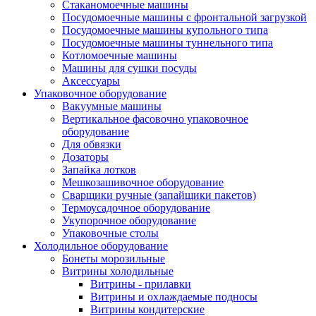
Стаканомоечные машины
Посудомоечные машины с фронтальной загрузкой
Посудомоечные машины купольного типа
Посудомоечные машины туннельного типа
Котломоечные машины
Машины для сушки посуды
Аксессуары
Упаковочное оборудование
Вакуумные машины
Вертикальное фасовочно упаковочное
оборудование
Для обвязки
Дозаторы
Запайка лотков
Мешкозашивочное оборудование
Сварщики ручные (запайщики пакетов)
Термоусадочное оборудование
Укупорочное оборудование
Упаковочные столы
Холодильное оборудование
Бонеты морозильные
Витрины холодильные
Витрины - прилавки
Витрины и охлаждаемые подносы
Витрины кондитерские