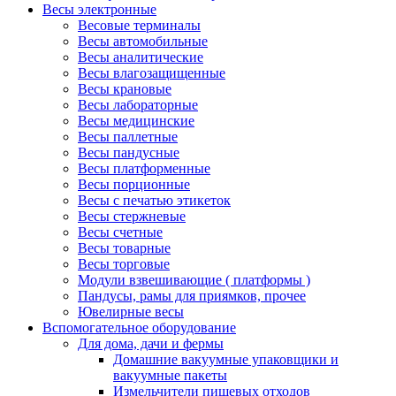
Весы электронные
Весовые терминалы
Весы автомобильные
Весы аналитические
Весы влагозащищенные
Весы крановые
Весы лабораторные
Весы медицинские
Весы паллетные
Весы пандусные
Весы платформенные
Весы порционные
Весы с печатью этикеток
Весы стержневые
Весы счетные
Весы товарные
Весы торговые
Модули взвешивающие ( платформы )
Пандусы, рамы для приямков, прочее
Ювелирные весы
Вспомогательное оборудование
Для дома, дачи и фермы
Домашние вакуумные упаковщики и
вакуумные пакеты
Измельчители пищевых отходов