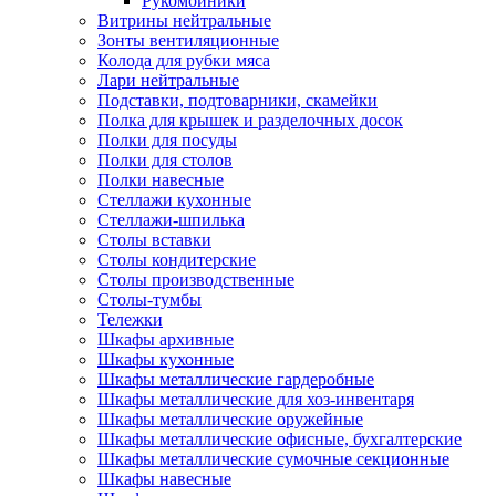
Рукомойники
Витрины нейтральные
Зонты вентиляционные
Колода для рубки мяса
Лари нейтральные
Подставки, подтоварники, скамейки
Полка для крышек и разделочных досок
Полки для посуды
Полки для столов
Полки навесные
Стеллажи кухонные
Стеллажи-шпилька
Столы вставки
Столы кондитерские
Столы производственные
Столы-тумбы
Тележки
Шкафы архивные
Шкафы кухонные
Шкафы металлические гардеробные
Шкафы металлические для хоз-инвентаря
Шкафы металлические оружейные
Шкафы металлические офисные, бухгалтерские
Шкафы металлические сумочные секционные
Шкафы навесные