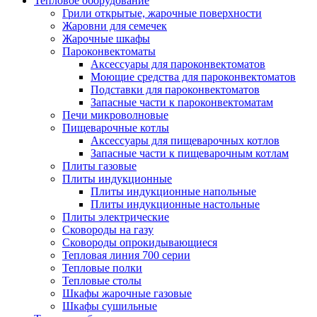
Тепловое оборудование
Грили открытые, жарочные поверхности
Жаровни для семечек
Жарочные шкафы
Пароконвектоматы
Аксессуары для пароконвектоматов
Моющие средства для пароконвектоматов
Подставки для пароконвектоматов
Запасные части к пароконвектоматам
Печи микроволновые
Пищеварочные котлы
Аксессуары для пищеварочных котлов
Запасные части к пищеварочным котлам
Плиты газовые
Плиты индукционные
Плиты индукционные напольные
Плиты индукционные настольные
Плиты электрические
Сковороды на газу
Сковороды опрокидывающиеся
Тепловая линия 700 серии
Тепловые полки
Тепловые столы
Шкафы жарочные газовые
Шкафы сушильные