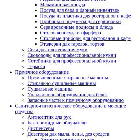
Меламиновая посуда
Посуда для бара и барный инвентарь
Посуда из пластика для ресторанов и кафе
Приборы и предметы для сервировки
Сервировочные подносы и блюда
Столовая посуда из фарфора
Столовые приборы для ресторанов и кафе
Этажерки для тарелок, тортов
Сита для просеивания муки
Сковороды для профессиональной кухни
Сотейники для профессиональной кухни
Термоса
Прачечное оборудование
Промышленные стиральные машины
Стирально-сушильные машины
Сушильные машины
Упаковочное оборудование для белья
Запасные части к прачечному оборудованию
Санитарно-гигиеническое оборудование и моющие
средства
Антисептик для рук
Бактерицидные облучатели
Диспенсеры
Дозаторы для мыла, пены, дез средств
Автоматические дозаторы