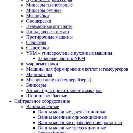
Миксеры планетарные
Миксеры ручные
Мясорубки
Овощерезки
Пельменные аппараты
Пилы для резки мяса
Протирочные машины
Слайсеры
Сыротерки
УКМ – универсальные кухонные машины
Запасные части к УКМ
Фаршемешалки
Машины для формирования котлет и гамбургеров
Маринаторы
Мясорыхлители (тендерайзеры)
Бликсеры
Аппарат для приготовления макарон
Шприцы колбасные
Нейтральное оборудование
Ванны моечные
Ванны моечные двухсекционные
Ванны моечные односекционные
Ванны моечные с рабочей поверхностью
Ванны моечные трехсекционные