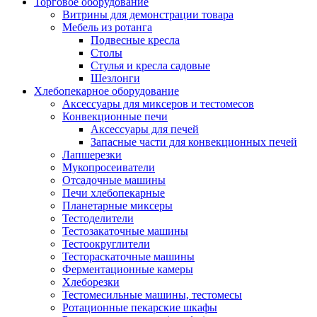
Торговое оборудование
Витрины для демонстрации товара
Мебель из ротанга
Подвесные кресла
Столы
Стулья и кресла садовые
Шезлонги
Хлебопекарное оборудование
Аксессуары для миксеров и тестомесов
Конвекционные печи
Аксессуары для печей
Запасные части для конвекционных печей
Лапшерезки
Мукопросеиватели
Отсадочные машины
Печи хлебопекарные
Планетарные миксеры
Тестоделители
Тестозакаточные машины
Тестоокруглители
Тестораскаточные машины
Ферментационные камеры
Хлеборезки
Тестомесильные машины, тестомесы
Ротационные пекарские шкафы