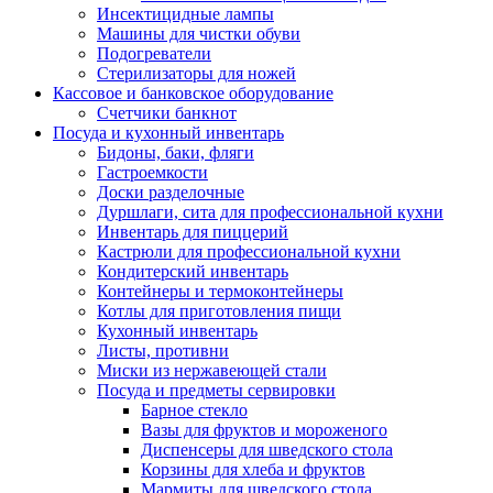
Инсектицидные лампы
Машины для чистки обуви
Подогреватели
Стерилизаторы для ножей
Кассовое и банковское оборудование
Счетчики банкнот
Посуда и кухонный инвентарь
Бидоны, баки, фляги
Гастроемкости
Доски разделочные
Дуршлаги, сита для профессиональной кухни
Инвентарь для пиццерий
Кастрюли для профессиональной кухни
Кондитерский инвентарь
Контейнеры и термоконтейнеры
Котлы для приготовления пищи
Кухонный инвентарь
Листы, противни
Миски из нержавеющей стали
Посуда и предметы сервировки
Барное стекло
Вазы для фруктов и мороженого
Диспенсеры для шведского стола
Корзины для хлеба и фруктов
Мармиты для шведского стола