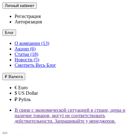
Личный кабинет
Регистрация
Авторизация
Блог
О компании (13)
Акции (6)
Статьи (18)
Новости (5)
Смотреть Весь Блог
₽
Валюта
€ Euro
$ US Dollar
₽ Рубль
В связи с экономической ситуацией в стране, цены и
наличие товаров, могут не соответствовать
действительности. Запрашивайте у менеджеров.