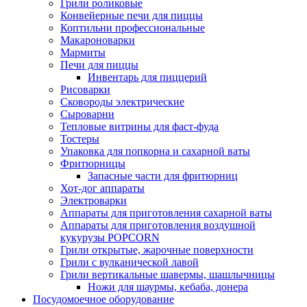
Грили роликовые
Конвейерные печи для пиццы
Коптильни профессиональные
Макароноварки
Мармиты
Печи для пиццы
Инвентарь для пиццерий
Рисоварки
Сковороды электрические
Сыроварни
Тепловые витрины для фаст-фуда
Тостеры
Упаковка для попкорна и сахарной ваты
Фритюрницы
Запасные части для фритюрниц
Хот-дог аппараты
Электроварки
Аппараты для приготовления сахарной ваты
Аппараты для приготовления воздушной
кукурузы POPCORN
Грили открытые, жарочные поверхности
Грили с вулканической лавой
Грили вертикальные шавермы, шашлычницы
Ножи для шаурмы, кебаба, донера
Посудомоечное оборудование