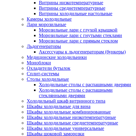
Витрины низкотемпературные
Витрины среднетемпературные
Витрины холодильные настольные
Камеры холодильные
Лари морозильные
Морозильные лари с глухой крышкой
Морозильные лари с гнутыми стеклами
Морозильные лари с прямым стеклом
Льдогенераторы
Аксессуары к льдогенераторам (бункеры)
Медицинские холодильники
Моноблоки
Охладители бутылок
Сплит-системы
Столы холодильные
Холодильные столы с распашными дверями
Холодильные столы с распашными
стеклянными дверями
Холодильный шкаф витринного типа
Шкафы холодильные для вина
Шкафы холодильные комбинированные
Шкафы холодильные низкотемпературные
Шкафы холодильные среднетемпературные
Шкафы холодильные универсальные
Шкафы шоковой заморозки