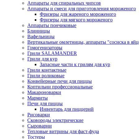
Аппараты для спиральных чипсов
Аппараты и смеси для приготовления мороженого
Фризеры для жареного мороженого
Фризеры для мягкого мороженого
Аппараты пончиковые
Блинницы
Вафельницы
Вертикальные омлетницы, аппараты "сосиска в яйц
Гомогенизаторы
Грили SALAMANDER
Грили для кур
Запасные части к грилям для кур
Грили контактные
Грили роликовые
Конвейерные печи для пиццы
Коптильни профессиональные
Макароноварки
Мармиты
Печи для пиццы
Инвентарь для пиццерий
Рисоварки
Сковороды электрические
Сыроварни
Тепловые витрины для фаст-фуда
Тостеры