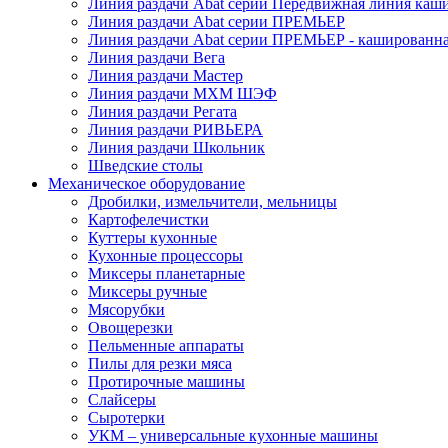
Линия раздачи Abat серии Передвижная линия каш
Линия раздачи Abat серии ПРЕМЬЕР
Линия раздачи Abat серии ПРЕМЬЕР - кашированн
Линия раздачи Вега
Линия раздачи Мастер
Линия раздачи МХМ ШЭФ
Линия раздачи Регата
Линия раздачи РИВЬЕРА
Линия раздачи Школьник
Шведские столы
Механическое оборудование
Дробилки, измельчители, мельницы
Картофелечистки
Куттеры кухонные
Кухонные процессоры
Миксеры планетарные
Миксеры ручные
Мясорубки
Овощерезки
Пельменные аппараты
Пилы для резки мяса
Протирочные машины
Слайсеры
Сыротерки
УКМ – универсальные кухонные машины