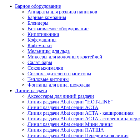
Барное оборудование
Аппараты для розлива напитков
Барные комбайны
Блендеры
Встраиваемое оборудование
Кипятильники
Кофемашины
Кофемолки
Мельницы для льда
Миксеры для молочных коктейлей
Салат-бары
Соковыжималки
Сокоохладители и граниторы
Тепловые витрины
Фонтаны для вина, шоколада
Линии раздачи
Аксессуары для линий раздачи
Линия раздачи Abat серии "HOT-LINE"
Линия раздачи Abat серии АСТА
Линия раздачи Abat серии АСТА - кашированная
Линия раздачи Abat серии АСТА - столешница нерж
Линия раздачи Abat серии Мини-линия
Линия раздачи Abat серии ПАТША
Линия раздачи Abat серии Передвижная линия