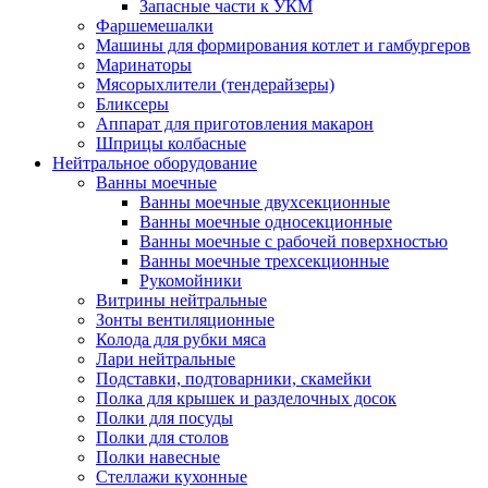
Запасные части к УКМ
Фаршемешалки
Машины для формирования котлет и гамбургеров
Маринаторы
Мясорыхлители (тендерайзеры)
Бликсеры
Аппарат для приготовления макарон
Шприцы колбасные
Нейтральное оборудование
Ванны моечные
Ванны моечные двухсекционные
Ванны моечные односекционные
Ванны моечные с рабочей поверхностью
Ванны моечные трехсекционные
Рукомойники
Витрины нейтральные
Зонты вентиляционные
Колода для рубки мяса
Лари нейтральные
Подставки, подтоварники, скамейки
Полка для крышек и разделочных досок
Полки для посуды
Полки для столов
Полки навесные
Стеллажи кухонные