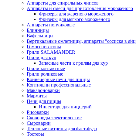
Аппараты для спиральных чипсов
Аппараты и смеси для приготовления мороженого
Фризеры для жареного мороженого
Фризеры для мягкого мороженого
Аппараты пончиковые
Блинницы
Вафельницы
Вертикальные омлетницы, аппараты "сосиска в яйц
Гомогенизаторы
Грили SALAMANDER
Грили для кур
Запасные части к грилям для кур
Грили контактные
Грили роликовые
Конвейерные печи для пиццы
Коптильни профессиональные
Макароноварки
Мармиты
Печи для пиццы
Инвентарь для пиццерий
Рисоварки
Сковороды электрические
Сыроварни
Тепловые витрины для фаст-фуда
Тостеры