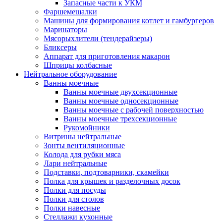
Запасные части к УКМ
Фаршемешалки
Машины для формирования котлет и гамбургеров
Маринаторы
Мясорыхлители (тендерайзеры)
Бликсеры
Аппарат для приготовления макарон
Шприцы колбасные
Нейтральное оборудование
Ванны моечные
Ванны моечные двухсекционные
Ванны моечные односекционные
Ванны моечные с рабочей поверхностью
Ванны моечные трехсекционные
Рукомойники
Витрины нейтральные
Зонты вентиляционные
Колода для рубки мяса
Лари нейтральные
Подставки, подтоварники, скамейки
Полка для крышек и разделочных досок
Полки для посуды
Полки для столов
Полки навесные
Стеллажи кухонные