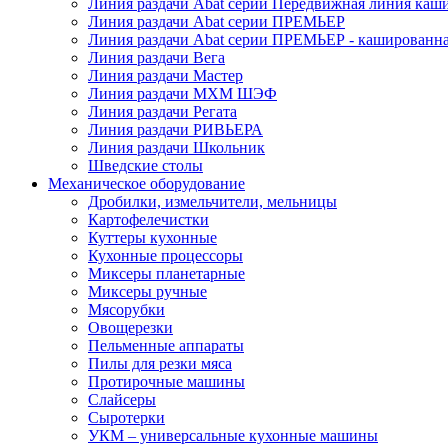
Линия раздачи Abat серии Передвижная линия каш
Линия раздачи Abat серии ПРЕМЬЕР
Линия раздачи Abat серии ПРЕМЬЕР - кашированн
Линия раздачи Вега
Линия раздачи Мастер
Линия раздачи МХМ ШЭФ
Линия раздачи Регата
Линия раздачи РИВЬЕРА
Линия раздачи Школьник
Шведские столы
Механическое оборудование
Дробилки, измельчители, мельницы
Картофелечистки
Куттеры кухонные
Кухонные процессоры
Миксеры планетарные
Миксеры ручные
Мясорубки
Овощерезки
Пельменные аппараты
Пилы для резки мяса
Протирочные машины
Слайсеры
Сыротерки
УКМ – универсальные кухонные машины