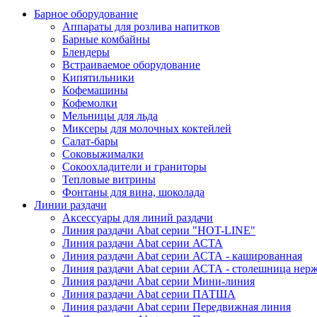
Барное оборудование
Аппараты для розлива напитков
Барные комбайны
Блендеры
Встраиваемое оборудование
Кипятильники
Кофемашины
Кофемолки
Мельницы для льда
Миксеры для молочных коктейлей
Салат-бары
Соковыжималки
Сокоохладители и граниторы
Тепловые витрины
Фонтаны для вина, шоколада
Линии раздачи
Аксессуары для линий раздачи
Линия раздачи Abat серии "HOT-LINE"
Линия раздачи Abat серии АСТА
Линия раздачи Abat серии АСТА - кашированная
Линия раздачи Abat серии АСТА - столешница нерж
Линия раздачи Abat серии Мини-линия
Линия раздачи Abat серии ПАТША
Линия раздачи Abat серии Передвижная линия