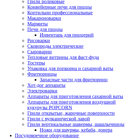
Грили роликовые
Конвейерные печи для пиццы
Коптильни профессиональные
Макароноварки
Мармиты
Печи для пиццы
Инвентарь для пиццерий
Рисоварки
Сковороды электрические
Сыроварни
Тепловые витрины для фаст-фуда
Тостеры
Упаковка для попкорна и сахарной ваты
Фритюрницы
Запасные части для фритюрниц
Хот-дог аппараты
Электроварки
Аппараты для приготовления сахарной ваты
Аппараты для приготовления воздушной
кукурузы POPCORN
Грили открытые, жарочные поверхности
Грили с вулканической лавой
Грили вертикальные шавермы, шашлычницы
Ножи для шаурмы, кебаба, донера
Посудомоечное оборудование