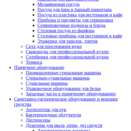
Меламиновая посуда
Посуда для бара и барный инвентарь
Посуда из пластика для ресторанов и кафе
Приборы и предметы для сервировки
Сервировочные подносы и блюда
Столовая посуда из фарфора
Столовые приборы для ресторанов и кафе
Этажерки для тарелок, тортов
Сита для просеивания муки
Сковороды для профессиональной кухни
Сотейники для профессиональной кухни
Термоса
Прачечное оборудование
Промышленные стиральные машины
Стирально-сушильные машины
Сушильные машины
Упаковочное оборудование для белья
Запасные части к прачечному оборудованию
Санитарно-гигиеническое оборудование и моющие
средства
Антисептик для рук
Бактерицидные облучатели
Диспенсеры
Дозаторы для мыла, пены, дез средств
Автоматические дозаторы