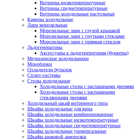
Витрины низкотемпературные
Витрины среднетемпературные
Витрины холодильные настольные
Камеры холодильные
Лари морозильные
Морозильные лари с глухой крышкой
Морозильные лари с гнутыми стеклами
Морозильные лари с прямым стеклом
Льдогенераторы
Аксессуары к льдогенераторам (бункеры)
Медицинские холодильники
Моноблоки
Охладители бутылок
Сплит-системы
Столы холодильные
Холодильные столы с распашными дверями
Холодильные столы с распашными
стеклянными дверями
Холодильный шкаф витринного типа
Шкафы холодильные для вина
Шкафы холодильные комбинированные
Шкафы холодильные низкотемпературные
Шкафы холодильные среднетемпературные
Шкафы холодильные универсальные
Шкафы шоковой заморозки