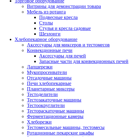
Торговое оборудование
Витрины для демонстрации товара
Мебель из ротанга
Подвесные кресла
Столы
Стулья и кресла садовые
Шезлонги
Хлебопекарное оборудование
Аксессуары для миксеров и тестомесов
Конвекционные печи
Аксессуары для печей
Запасные части для конвекционных печей
Лапшерезки
Мукопросеиватели
Отсадочные машины
Печи хлебопекарные
Планетарные миксеры
Тестоделители
Тестозакаточные машины
Тестоокруглители
Тестораскаточные машины
Ферментационные камеры
Хлеборезки
Тестомесильные машины, тестомесы
Ротационные пекарские шкафы