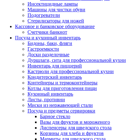
Инсектицидные лампы
Машины для чистки обуви
Подогреватели
Стерилизаторы для ножей
Кассовое и банковское оборудование
Счетчики банкнот
Посуда и кухонный инвентарь
Бидоны, баки, фляги
Гастроемкости
Доски разделочные
Дуршлаги, сита для профессиональной кухни
Инвентарь для пиццерий
Кастрюли для профессиональной кухни
Кондитерский инвентарь
Контейнеры и термоконтейнеры
Котлы для приготовления пищи
Кухонный инвентарь
Листы, противни
Миски из нержавеющей стали
Посуда и предметы сервировки
Барное стекло
Вазы для фруктов и мороженого
Диспенсеры для шведского стола
Корзины для хлеба и фруктов
Мармиты для шведского стола