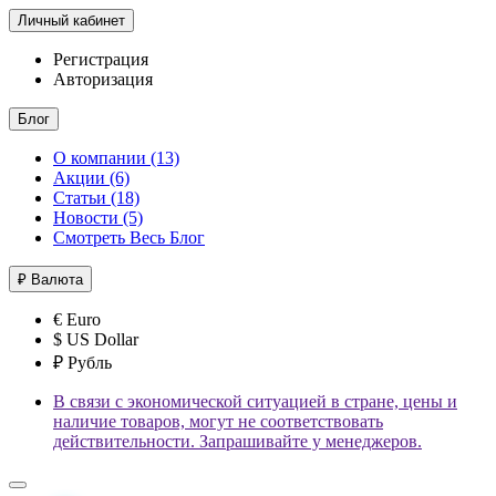
Личный кабинет
Регистрация
Авторизация
Блог
О компании (13)
Акции (6)
Статьи (18)
Новости (5)
Смотреть Весь Блог
₽
Валюта
€ Euro
$ US Dollar
₽ Рубль
В связи с экономической ситуацией в стране, цены и
наличие товаров, могут не соответствовать
действительности. Запрашивайте у менеджеров.