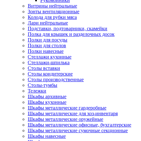
Рукомойники
Витрины нейтральные
Зонты вентиляционные
Колода для рубки мяса
Лари нейтральные
Подставки, подтоварники, скамейки
Полка для крышек и разделочных досок
Полки для посуды
Полки для столов
Полки навесные
Стеллажи кухонные
Стеллажи-шпилька
Столы вставки
Столы кондитерские
Столы производственные
Столы-тумбы
Тележки
Шкафы архивные
Шкафы кухонные
Шкафы металлические гардеробные
Шкафы металлические для хоз-инвентаря
Шкафы металлические оружейные
Шкафы металлические офисные, бухгалтерские
Шкафы металлические сумочные секционные
Шкафы навесные