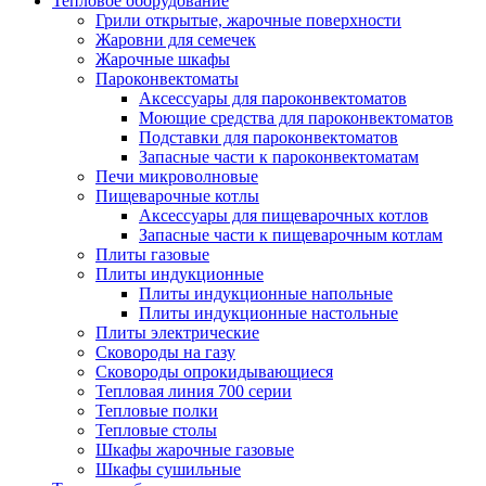
Тепловое оборудование
Грили открытые, жарочные поверхности
Жаровни для семечек
Жарочные шкафы
Пароконвектоматы
Аксессуары для пароконвектоматов
Моющие средства для пароконвектоматов
Подставки для пароконвектоматов
Запасные части к пароконвектоматам
Печи микроволновые
Пищеварочные котлы
Аксессуары для пищеварочных котлов
Запасные части к пищеварочным котлам
Плиты газовые
Плиты индукционные
Плиты индукционные напольные
Плиты индукционные настольные
Плиты электрические
Сковороды на газу
Сковороды опрокидывающиеся
Тепловая линия 700 серии
Тепловые полки
Тепловые столы
Шкафы жарочные газовые
Шкафы сушильные