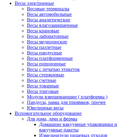
Весы электронные
Весовые терминалы
Весы автомобильные
Весы аналитические
Весы влагозащищенные
Весы крановые
Весы лабораторные
Весы медицинские
Весы паллетные
Весы пандусные
Весы платформенные
Весы порционные
Весы с печатью этикеток
Весы стержневые
Весы счетные
Весы товарные
Весы торговые
Модули взвешивающие ( платформы )
Пандусы, рамы для приямков, прочее
Ювелирные весы
Вспомогательное оборудование
Для дома, дачи и фермы
Домашние вакуумные упаковщики и
вакуумные пакеты
Измельчители пищевых отходов