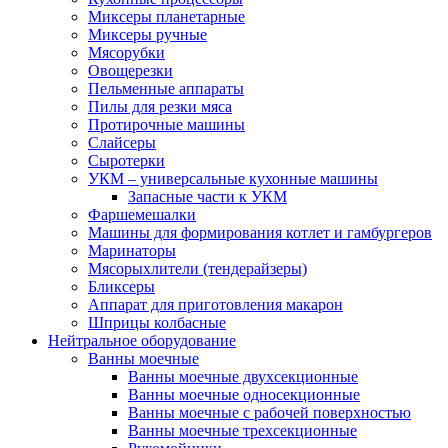
Миксеры планетарные
Миксеры ручные
Мясорубки
Овощерезки
Пельменные аппараты
Пилы для резки мяса
Протирочные машины
Слайсеры
Сыротерки
УКМ – универсальные кухонные машины
Запасные части к УКМ
Фаршемешалки
Машины для формирования котлет и гамбургеров
Маринаторы
Мясорыхлители (тендерайзеры)
Бликсеры
Аппарат для приготовления макарон
Шприцы колбасные
Нейтральное оборудование
Ванны моечные
Ванны моечные двухсекционные
Ванны моечные односекционные
Ванны моечные с рабочей поверхностью
Ванны моечные трехсекционные