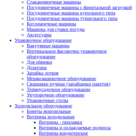
Стаканомоечные машины
Посудомоечные машины с фронтальной загрузкой
Посудомоечные машины купольного типа
Посудомоечные машины туннельного типа
Котломоечные машины
Машины для сушки посуды
Аксессуары
Упаковочное оборудование
Вакуумные машины
Вертикальное фасовочно упаковочное
оборудование
Для обвязки
Дозаторы
Запайка лотков
Мешкозашивочное оборудование
Сварщики ручные (запайщики пакетов)
Термоусадочное оборудование
Укупорочное оборудование
Упаковочные столы
Холодильное оборудование
Бонеты морозильные
Витрины холодильные
Витрины - прилавки
Витрины и охлаждаемые подносы
Витрины кондитерские