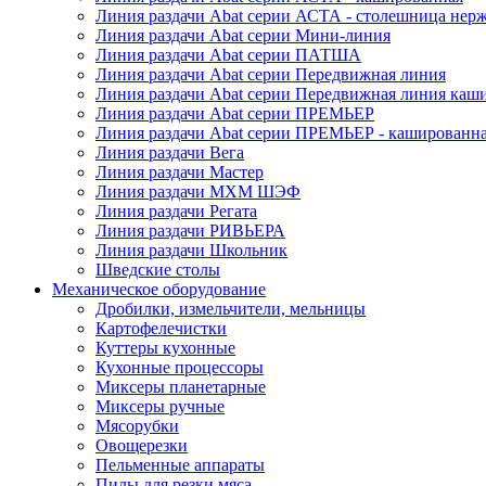
Линия раздачи Abat серии АСТА - столешница нерж
Линия раздачи Abat серии Мини-линия
Линия раздачи Abat серии ПАТША
Линия раздачи Abat серии Передвижная линия
Линия раздачи Abat серии Передвижная линия каш
Линия раздачи Abat серии ПРЕМЬЕР
Линия раздачи Abat серии ПРЕМЬЕР - кашированн
Линия раздачи Вега
Линия раздачи Мастер
Линия раздачи МХМ ШЭФ
Линия раздачи Регата
Линия раздачи РИВЬЕРА
Линия раздачи Школьник
Шведские столы
Механическое оборудование
Дробилки, измельчители, мельницы
Картофелечистки
Куттеры кухонные
Кухонные процессоры
Миксеры планетарные
Миксеры ручные
Мясорубки
Овощерезки
Пельменные аппараты
Пилы для резки мяса