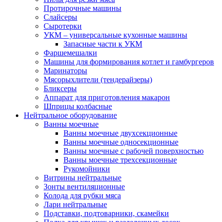
Протирочные машины
Слайсеры
Сыротерки
УКМ – универсальные кухонные машины
Запасные части к УКМ
Фаршемешалки
Машины для формирования котлет и гамбургеров
Маринаторы
Мясорыхлители (тендерайзеры)
Бликсеры
Аппарат для приготовления макарон
Шприцы колбасные
Нейтральное оборудование
Ванны моечные
Ванны моечные двухсекционные
Ванны моечные односекционные
Ванны моечные с рабочей поверхностью
Ванны моечные трехсекционные
Рукомойники
Витрины нейтральные
Зонты вентиляционные
Колода для рубки мяса
Лари нейтральные
Подставки, подтоварники, скамейки