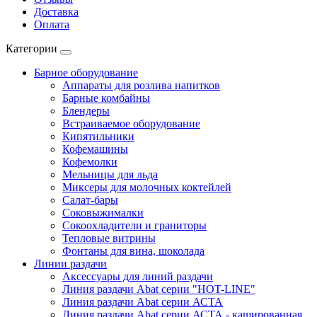
Доставка
Оплата
Категории
Барное оборудование
Аппараты для розлива напитков
Барные комбайны
Блендеры
Встраиваемое оборудование
Кипятильники
Кофемашины
Кофемолки
Мельницы для льда
Миксеры для молочных коктейлей
Салат-бары
Соковыжималки
Сокоохладители и граниторы
Тепловые витрины
Фонтаны для вина, шоколада
Линии раздачи
Аксессуары для линий раздачи
Линия раздачи Abat серии "HOT-LINE"
Линия раздачи Abat серии АСТА
Линия раздачи Abat серии АСТА - кашированная