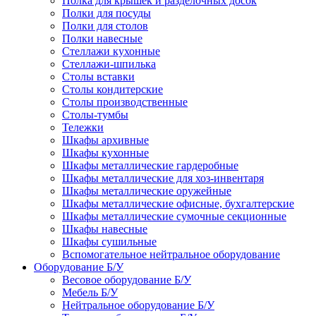
Полка для крышек и разделочных досок
Полки для посуды
Полки для столов
Полки навесные
Стеллажи кухонные
Стеллажи-шпилька
Столы вставки
Столы кондитерские
Столы производственные
Столы-тумбы
Тележки
Шкафы архивные
Шкафы кухонные
Шкафы металлические гардеробные
Шкафы металлические для хоз-инвентаря
Шкафы металлические оружейные
Шкафы металлические офисные, бухгалтерские
Шкафы металлические сумочные секционные
Шкафы навесные
Шкафы сушильные
Вспомогательное нейтральное оборудование
Оборудование Б/У
Весовое оборудование Б/У
Мебель Б/У
Нейтральное оборудование Б/У