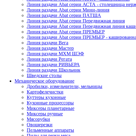
Линия раздачи Abat серии АСТА - столешница нерж
Линия раздачи Abat серии Мини-линия
Линия раздачи Abat серии ПАТША
Линия раздачи Abat серии Передвижная линия
Линия раздачи Abat серии Передвижная линия каш
Линия раздачи Abat серии ПРЕМЬЕР
Линия раздачи Abat серии ПРЕМЬЕР - кашированн
Линия раздачи Вега
Линия раздачи Мастер
Линия раздачи МХМ ШЭФ
Линия раздачи Регата
Линия раздачи РИВЬЕРА
Линия раздачи Школьник
Шведские столы
Механическое оборудование
Дробилки, измельчители, мельницы
Картофелечистки
Куттеры кухонные
Кухонные процессоры
Миксеры планетарные
Миксеры ручные
Мясорубки
Овощерезки
Пельменные аппараты
Пилы для резки мяса