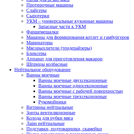
Протирочные машины
Слайсеры
Сыротерки
УКМ – универсальные кухонные машины
Запасные части к УКМ
Фаршемешалки
Машины для формирования котлет и гамбургеров
Маринаторы
Мясорыхлители (тендерайзеры)
Бликсеры
Аппарат для приготовления макарон
Шприцы колбасные
Нейтральное оборудование
Ванны моечные
Ванны моечные двухсекционные
Ванны моечные односекционные
Ванны моечные с рабочей поверхностью
Ванны моечные трехсекционные
Рукомойники
Витрины нейтральные
Зонты вентиляционные
Колода для рубки мяса
Лари нейтральные
Подставки, подтоварники, скамейки