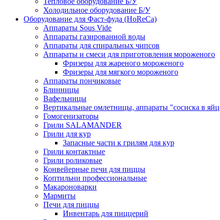
Тепловое оборудование Б/У
Холодильное оборудование Б/У
Оборудование для Фаст-фуда (HoReCa)
Аппараты Sous Vide
Аппараты газированной воды
Аппараты для спиральных чипсов
Аппараты и смеси для приготовления мороженого
Фризеры для жареного мороженого
Фризеры для мягкого мороженого
Аппараты пончиковые
Блинницы
Вафельницы
Вертикальные омлетницы, аппараты "сосиска в яйц
Гомогенизаторы
Грили SALAMANDER
Грили для кур
Запасные части к грилям для кур
Грили контактные
Грили роликовые
Конвейерные печи для пиццы
Коптильни профессиональные
Макароноварки
Мармиты
Печи для пиццы
Инвентарь для пиццерий