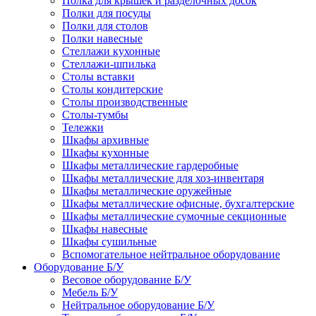
Полка для крышек и разделочных досок
Полки для посуды
Полки для столов
Полки навесные
Стеллажи кухонные
Стеллажи-шпилька
Столы вставки
Столы кондитерские
Столы производственные
Столы-тумбы
Тележки
Шкафы архивные
Шкафы кухонные
Шкафы металлические гардеробные
Шкафы металлические для хоз-инвентаря
Шкафы металлические оружейные
Шкафы металлические офисные, бухгалтерские
Шкафы металлические сумочные секционные
Шкафы навесные
Шкафы сушильные
Вспомогательное нейтральное оборудование
Оборудование Б/У
Весовое оборудование Б/У
Мебель Б/У
Нейтральное оборудование Б/У