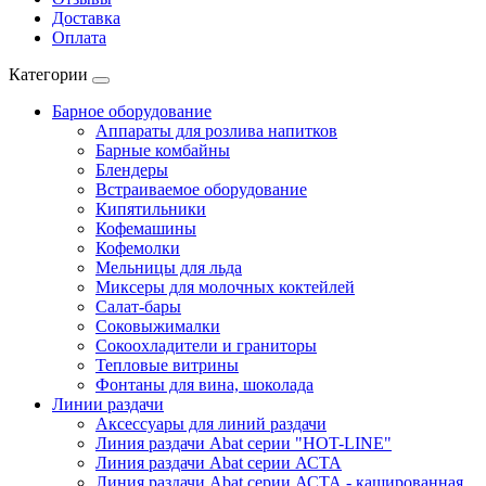
Доставка
Оплата
Категории
Барное оборудование
Аппараты для розлива напитков
Барные комбайны
Блендеры
Встраиваемое оборудование
Кипятильники
Кофемашины
Кофемолки
Мельницы для льда
Миксеры для молочных коктейлей
Салат-бары
Соковыжималки
Сокоохладители и граниторы
Тепловые витрины
Фонтаны для вина, шоколада
Линии раздачи
Аксессуары для линий раздачи
Линия раздачи Abat серии "HOT-LINE"
Линия раздачи Abat серии АСТА
Линия раздачи Abat серии АСТА - кашированная