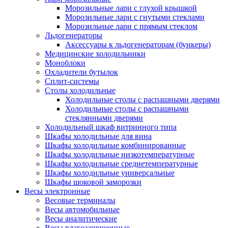
Морозильные лари с глухой крышкой
Морозильные лари с гнутыми стеклами
Морозильные лари с прямым стеклом
Льдогенераторы
Аксессуары к льдогенераторам (бункеры)
Медицинские холодильники
Моноблоки
Охладители бутылок
Сплит-системы
Столы холодильные
Холодильные столы с распашными дверями
Холодильные столы с распашными
стеклянными дверями
Холодильный шкаф витринного типа
Шкафы холодильные для вина
Шкафы холодильные комбинированные
Шкафы холодильные низкотемпературные
Шкафы холодильные среднетемпературные
Шкафы холодильные универсальные
Шкафы шоковой заморозки
Весы электронные
Весовые терминалы
Весы автомобильные
Весы аналитические
Весы влагозащищенные