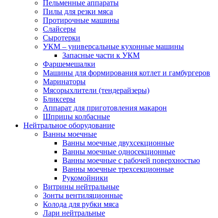
Пельменные аппараты
Пилы для резки мяса
Протирочные машины
Слайсеры
Сыротерки
УКМ – универсальные кухонные машины
Запасные части к УКМ
Фаршемешалки
Машины для формирования котлет и гамбургеров
Маринаторы
Мясорыхлители (тендерайзеры)
Бликсеры
Аппарат для приготовления макарон
Шприцы колбасные
Нейтральное оборудование
Ванны моечные
Ванны моечные двухсекционные
Ванны моечные односекционные
Ванны моечные с рабочей поверхностью
Ванны моечные трехсекционные
Рукомойники
Витрины нейтральные
Зонты вентиляционные
Колода для рубки мяса
Лари нейтральные