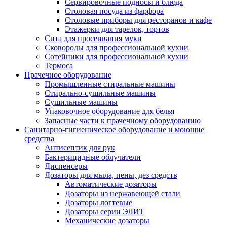
Сервировочные подносы и блюда
Столовая посуда из фарфора
Столовые приборы для ресторанов и кафе
Этажерки для тарелок, тортов
Сита для просеивания муки
Сковороды для профессиональной кухни
Сотейники для профессиональной кухни
Термоса
Прачечное оборудование
Промышленные стиральные машины
Стирально-сушильные машины
Сушильные машины
Упаковочное оборудование для белья
Запасные части к прачечному оборудованию
Санитарно-гигиеническое оборудование и моющие
средства
Антисептик для рук
Бактерицидные облучатели
Диспенсеры
Дозаторы для мыла, пены, дез средств
Автоматические дозаторы
Дозаторы из нержавеющей стали
Дозаторы логтевые
Дозаторы серии ЭЛИТ
Механические дозаторы