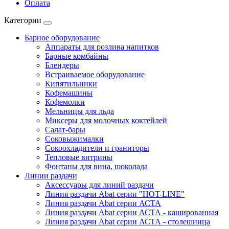
Оплата
Категории
Барное оборудование
Аппараты для розлива напитков
Барные комбайны
Блендеры
Встраиваемое оборудование
Кипятильники
Кофемашины
Кофемолки
Мельницы для льда
Миксеры для молочных коктейлей
Салат-бары
Соковыжималки
Сокоохладители и граниторы
Тепловые витрины
Фонтаны для вина, шоколада
Линии раздачи
Аксессуары для линий раздачи
Линия раздачи Abat серии "HOT-LINE"
Линия раздачи Abat серии АСТА
Линия раздачи Abat серии АСТА - кашированная
Линия раздачи Abat серии АСТА - столешница