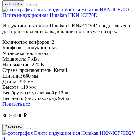
Заказать
Плита индукционная Hurakan HKN-ICF70D
Индукционная плита Hurakan HKN-ICF70D предназначена
для приготовления блюд в наплитной посуде на пре..
Количество конфорок:
2
Конфорка:
индукционная
Установка:
настольная
Мощность:
7 кВт
Напряжение:
220 В
Страна-производитель:
Китай
Ширина:
660 мм
Длина:
396 мм
Высота:
110 мм
Вес брутто (с упаковкой):
13 кг
Вес нетто (без упаковки):
9.9 кг
Показать все
30 600.00 ₽
Заказать