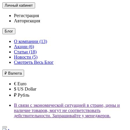
Личный кабинет
Регистрация
Авторизация
Блог
О компании (13)
Акции (6)
Статьи (18)
Новости (5)
Смотреть Весь Блог
₽
Валюта
€ Euro
$ US Dollar
₽ Рубль
В связи с экономической ситуацией в стране, цены и
наличие товаров, могут не соответствовать
действительности. Запрашивайте у менеджеров.