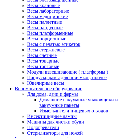
Весы крановые
Весы лабораторные
Весы медицинские
Весы паллетные
Весы пандусные
Весы платформенные
Весы порционные
Весы с печатью этикеток
Весы стержневые
Весы счетные
Весы товарные
Весы торговые
Модули взвешивающие ( платформы )
Пандусы, рамы для приямков, прочее
Ювелирные весы
Вспомогательное оборудование
Для дома, дачи и фермы
Домашние вакуумные упаковщики и
вакуумные пакеты
Измельчители пищевых отходов
Инсектицидные лампы
Машины для чистки обуви
Подогреватели
Стерилизаторы для ножей