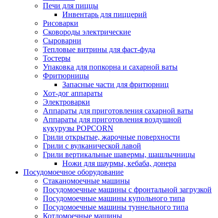
Печи для пиццы
Инвентарь для пиццерий
Рисоварки
Сковороды электрические
Сыроварни
Тепловые витрины для фаст-фуда
Тостеры
Упаковка для попкорна и сахарной ваты
Фритюрницы
Запасные части для фритюрниц
Хот-дог аппараты
Электроварки
Аппараты для приготовления сахарной ваты
Аппараты для приготовления воздушной
кукурузы POPCORN
Грили открытые, жарочные поверхности
Грили с вулканической лавой
Грили вертикальные шавермы, шашлычницы
Ножи для шаурмы, кебаба, донера
Посудомоечное оборудование
Стаканомоечные машины
Посудомоечные машины с фронтальной загрузкой
Посудомоечные машины купольного типа
Посудомоечные машины туннельного типа
Котломоечные машины