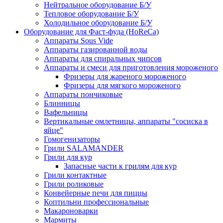
Нейтральное оборудование Б/У
Тепловое оборудование Б/У
Холодильное оборудование Б/У
Оборудование для Фаст-фуда (HoReCa)
Аппараты Sous Vide
Аппараты газированной воды
Аппараты для спиральных чипсов
Аппараты и смеси для приготовления мороженого
Фризеры для жареного мороженого
Фризеры для мягкого мороженого
Аппараты пончиковые
Блинницы
Вафельницы
Вертикальные омлетницы, аппараты "сосиска в
яйце"
Гомогенизаторы
Грили SALAMANDER
Грили для кур
Запасные части к грилям для кур
Грили контактные
Грили роликовые
Конвейерные печи для пиццы
Коптильни профессиональные
Макароноварки
Мармиты