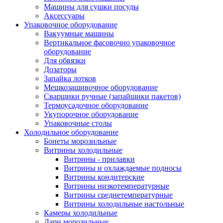
Машины для сушки посуды
Аксессуары
Упаковочное оборудование
Вакуумные машины
Вертикальное фасовочно упаковочное
оборудование
Для обвязки
Дозаторы
Запайка лотков
Мешкозашивочное оборудование
Сварщики ручные (запайщики пакетов)
Термоусадочное оборудование
Укупорочное оборудование
Упаковочные столы
Холодильное оборудование
Бонеты морозильные
Витрины холодильные
Витрины - прилавки
Витрины и охлаждаемые подносы
Витрины кондитерские
Витрины низкотемпературные
Витрины среднетемпературные
Витрины холодильные настольные
Камеры холодильные
Лари морозильные