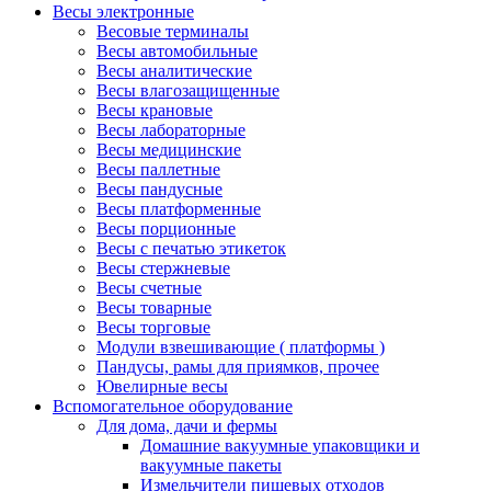
Весы электронные
Весовые терминалы
Весы автомобильные
Весы аналитические
Весы влагозащищенные
Весы крановые
Весы лабораторные
Весы медицинские
Весы паллетные
Весы пандусные
Весы платформенные
Весы порционные
Весы с печатью этикеток
Весы стержневые
Весы счетные
Весы товарные
Весы торговые
Модули взвешивающие ( платформы )
Пандусы, рамы для приямков, прочее
Ювелирные весы
Вспомогательное оборудование
Для дома, дачи и фермы
Домашние вакуумные упаковщики и
вакуумные пакеты
Измельчители пищевых отходов