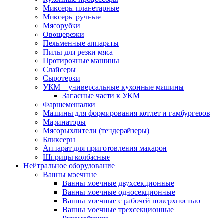
Миксеры планетарные
Миксеры ручные
Мясорубки
Овощерезки
Пельменные аппараты
Пилы для резки мяса
Протирочные машины
Слайсеры
Сыротерки
УКМ – универсальные кухонные машины
Запасные части к УКМ
Фаршемешалки
Машины для формирования котлет и гамбургеров
Маринаторы
Мясорыхлители (тендерайзеры)
Бликсеры
Аппарат для приготовления макарон
Шприцы колбасные
Нейтральное оборудование
Ванны моечные
Ванны моечные двухсекционные
Ванны моечные односекционные
Ванны моечные с рабочей поверхностью
Ванны моечные трехсекционные