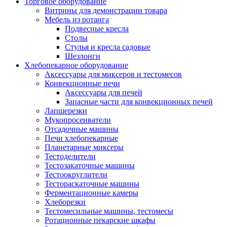
Торговое оборудование
Витрины для демонстрации товара
Мебель из ротанга
Подвесные кресла
Столы
Стулья и кресла садовые
Шезлонги
Хлебопекарное оборудование
Аксессуары для миксеров и тестомесов
Конвекционные печи
Аксессуары для печей
Запасные части для конвекционных печей
Лапшерезки
Мукопросеиватели
Отсадочные машины
Печи хлебопекарные
Планетарные миксеры
Тестоделители
Тестозакаточные машины
Тестоокруглители
Тестораскаточные машины
Ферментационные камеры
Хлеборезки
Тестомесильные машины, тестомесы
Ротационные пекарские шкафы