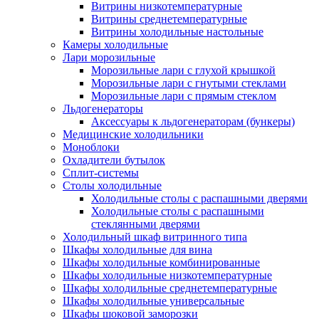
Витрины низкотемпературные
Витрины среднетемпературные
Витрины холодильные настольные
Камеры холодильные
Лари морозильные
Морозильные лари с глухой крышкой
Морозильные лари с гнутыми стеклами
Морозильные лари с прямым стеклом
Льдогенераторы
Аксессуары к льдогенераторам (бункеры)
Медицинские холодильники
Моноблоки
Охладители бутылок
Сплит-системы
Столы холодильные
Холодильные столы с распашными дверями
Холодильные столы с распашными
стеклянными дверями
Холодильный шкаф витринного типа
Шкафы холодильные для вина
Шкафы холодильные комбинированные
Шкафы холодильные низкотемпературные
Шкафы холодильные среднетемпературные
Шкафы холодильные универсальные
Шкафы шоковой заморозки