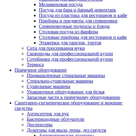
Меламиновая посуда
Посуда для бара и барный инвентарь
Посуда из пластика для ресторанов и кафе
Приборы и предметы для сервировки
Сервировочные подносы и блюда
Столовая посуда из фарфора
Столовые приборы для ресторанов и кафе
Этажерки для тарелок, тортов
Сита для просеивания муки
Сковороды для профессиональной кухни
Сотейники для профессиональной кухни
Термоса
Прачечное оборудование
Промышленные стиральные машины
Стирально-сушильные машины
Сушильные машины
Упаковочное оборудование для белья
Запасные части к прачечному оборудованию
Санитарно-гигиеническое оборудование и моющие
средства
Антисептик для рук
Бактерицидные облучатели
Диспенсеры
Дозаторы для мыла, пены, дез средств
Автоматические дозаторы