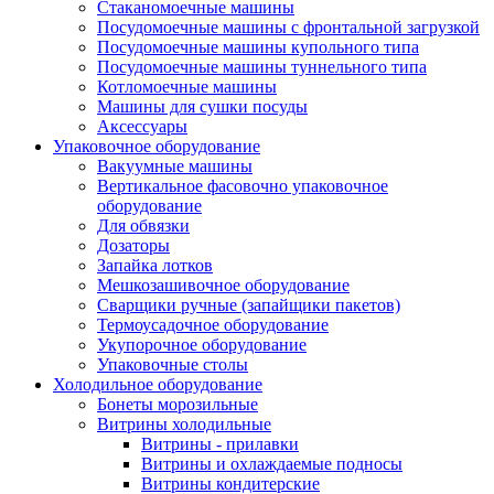
Стаканомоечные машины
Посудомоечные машины с фронтальной загрузкой
Посудомоечные машины купольного типа
Посудомоечные машины туннельного типа
Котломоечные машины
Машины для сушки посуды
Аксессуары
Упаковочное оборудование
Вакуумные машины
Вертикальное фасовочно упаковочное
оборудование
Для обвязки
Дозаторы
Запайка лотков
Мешкозашивочное оборудование
Сварщики ручные (запайщики пакетов)
Термоусадочное оборудование
Укупорочное оборудование
Упаковочные столы
Холодильное оборудование
Бонеты морозильные
Витрины холодильные
Витрины - прилавки
Витрины и охлаждаемые подносы
Витрины кондитерские