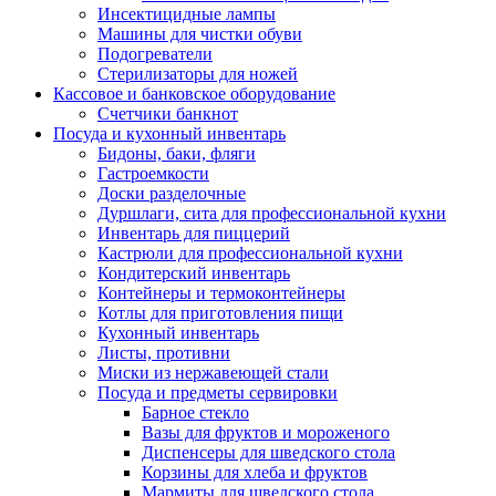
Инсектицидные лампы
Машины для чистки обуви
Подогреватели
Стерилизаторы для ножей
Кассовое и банковское оборудование
Счетчики банкнот
Посуда и кухонный инвентарь
Бидоны, баки, фляги
Гастроемкости
Доски разделочные
Дуршлаги, сита для профессиональной кухни
Инвентарь для пиццерий
Кастрюли для профессиональной кухни
Кондитерский инвентарь
Контейнеры и термоконтейнеры
Котлы для приготовления пищи
Кухонный инвентарь
Листы, противни
Миски из нержавеющей стали
Посуда и предметы сервировки
Барное стекло
Вазы для фруктов и мороженого
Диспенсеры для шведского стола
Корзины для хлеба и фруктов
Мармиты для шведского стола