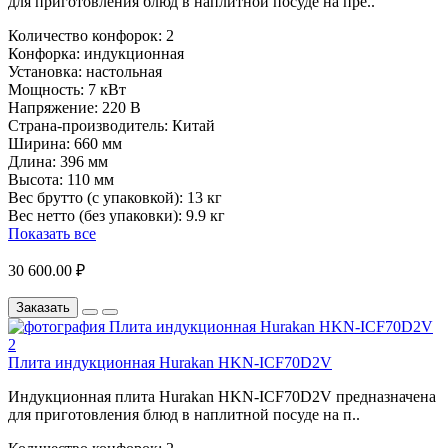
для приготовления блюд в наплитной посуде на пре..
Количество конфорок:
2
Конфорка:
индукционная
Установка:
настольная
Мощность:
7 кВт
Напряжение:
220 В
Страна-производитель:
Китай
Ширина:
660 мм
Длина:
396 мм
Высота:
110 мм
Вес брутто (с упаковкой):
13 кг
Вес нетто (без упаковки):
9.9 кг
Показать все
30 600.00 ₽
Заказать
Плита индукционная Hurakan HKN-ICF70D2V
Индукционная плита Hurakan HKN-ICF70D2V предназначена
для приготовления блюд в наплитной посуде на п..