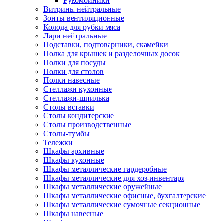
Рукомойники
Витрины нейтральные
Зонты вентиляционные
Колода для рубки мяса
Лари нейтральные
Подставки, подтоварники, скамейки
Полка для крышек и разделочных досок
Полки для посуды
Полки для столов
Полки навесные
Стеллажи кухонные
Стеллажи-шпилька
Столы вставки
Столы кондитерские
Столы производственные
Столы-тумбы
Тележки
Шкафы архивные
Шкафы кухонные
Шкафы металлические гардеробные
Шкафы металлические для хоз-инвентаря
Шкафы металлические оружейные
Шкафы металлические офисные, бухгалтерские
Шкафы металлические сумочные секционные
Шкафы навесные