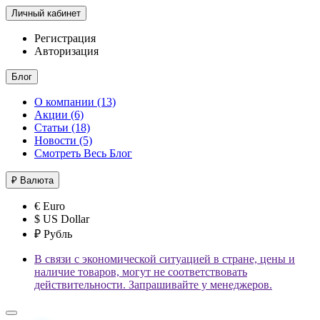
Личный кабинет
Регистрация
Авторизация
Блог
О компании (13)
Акции (6)
Статьи (18)
Новости (5)
Смотреть Весь Блог
₽
Валюта
€ Euro
$ US Dollar
₽ Рубль
В связи с экономической ситуацией в стране, цены и
наличие товаров, могут не соответствовать
действительности. Запрашивайте у менеджеров.