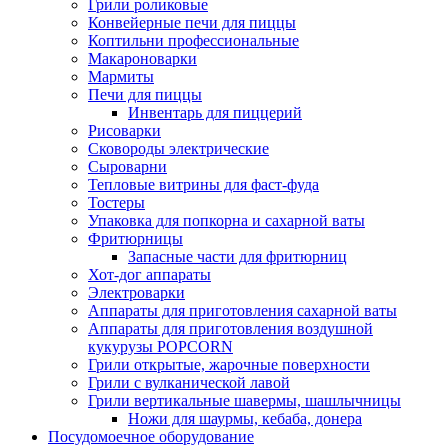
Грили роликовые
Конвейерные печи для пиццы
Коптильни профессиональные
Макароноварки
Мармиты
Печи для пиццы
Инвентарь для пиццерий
Рисоварки
Сковороды электрические
Сыроварни
Тепловые витрины для фаст-фуда
Тостеры
Упаковка для попкорна и сахарной ваты
Фритюрницы
Запасные части для фритюрниц
Хот-дог аппараты
Электроварки
Аппараты для приготовления сахарной ваты
Аппараты для приготовления воздушной
кукурузы POPCORN
Грили открытые, жарочные поверхности
Грили с вулканической лавой
Грили вертикальные шавермы, шашлычницы
Ножи для шаурмы, кебаба, донера
Посудомоечное оборудование