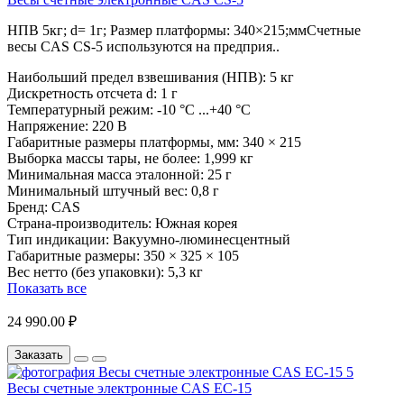
НПВ 5кг; d= 1г; Размер платформы: 340×215;ммСчетные
весы CAS CS-5 используются на предприя..
Наибольший предел взвешивания (НПВ):
5 кг
Дискретность отсчета d:
1 г
Температурный режим:
-10 °С ...+40 °С
Напряжение:
220 В
Габаритные размеры платформы, мм:
340 × 215
Выборка массы тары, не более:
1,999 кг
Минимальная масса эталонной:
25 г
Минимальный штучный вес:
0,8 г
Бренд:
CAS
Страна-производитель:
Южная корея
Тип индикации:
Вакуумно-люминесцентный
Габаритные размеры:
350 × 325 × 105
Вес нетто (без упаковки):
5,3 кг
Показать все
24 990.00 ₽
Заказать
Весы счетные электронные CAS EC-15