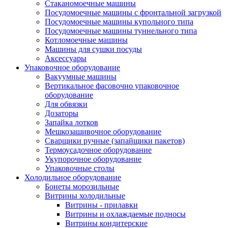
Стаканомоечные машины
Посудомоечные машины с фронтальной загрузкой
Посудомоечные машины купольного типа
Посудомоечные машины туннельного типа
Котломоечные машины
Машины для сушки посуды
Аксессуары
Упаковочное оборудование
Вакуумные машины
Вертикальное фасовочно упаковочное
оборудование
Для обвязки
Дозаторы
Запайка лотков
Мешкозашивочное оборудование
Сварщики ручные (запайщики пакетов)
Термоусадочное оборудование
Укупорочное оборудование
Упаковочные столы
Холодильное оборудование
Бонеты морозильные
Витрины холодильные
Витрины - прилавки
Витрины и охлаждаемые подносы
Витрины кондитерские