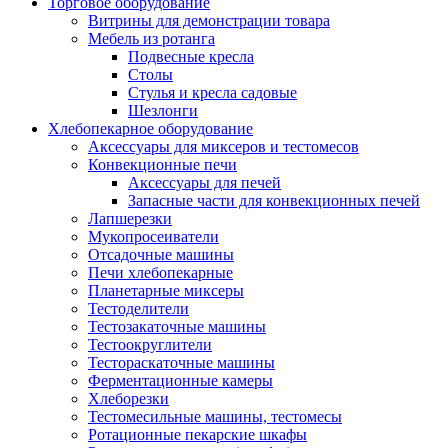
Торговое оборудование
Витрины для демонстрации товара
Мебель из ротанга
Подвесные кресла
Столы
Стулья и кресла садовые
Шезлонги
Хлебопекарное оборудование
Аксессуары для миксеров и тестомесов
Конвекционные печи
Аксессуары для печей
Запасные части для конвекционных печей
Лапшерезки
Мукопросеиватели
Отсадочные машины
Печи хлебопекарные
Планетарные миксеры
Тестоделители
Тестозакаточные машины
Тестоокруглители
Тестораскаточные машины
Ферментационные камеры
Хлеборезки
Тестомесильные машины, тестомесы
Ротационные пекарские шкафы