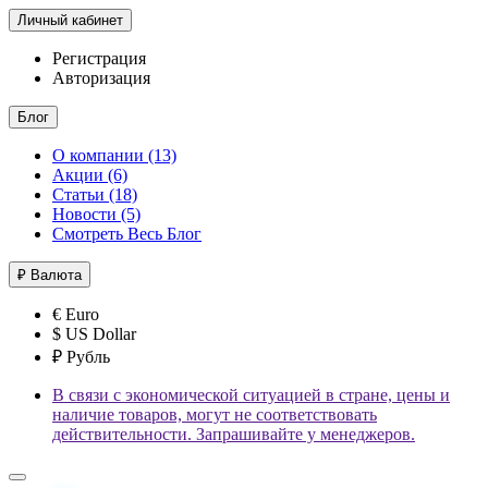
Личный кабинет
Регистрация
Авторизация
Блог
О компании (13)
Акции (6)
Статьи (18)
Новости (5)
Смотреть Весь Блог
₽
Валюта
€ Euro
$ US Dollar
₽ Рубль
В связи с экономической ситуацией в стране, цены и
наличие товаров, могут не соответствовать
действительности. Запрашивайте у менеджеров.