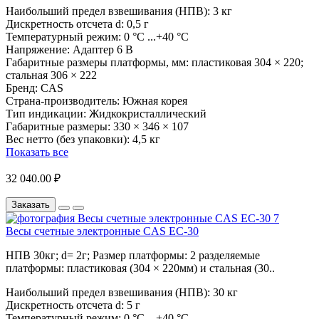
Наибольший предел взвешивания (НПВ):
3 кг
Дискретность отсчета d:
0,5 г
Температурный режим:
0 °С ...+40 °С
Напряжение:
Адаптер 6 В
Габаритные размеры платформы, мм:
пластиковая 304 × 220;
стальная 306 × 222
Бренд:
CAS
Страна-производитель:
Южная корея
Тип индикации:
Жидкокристаллический
Габаритные размеры:
330 × 346 × 107
Вес нетто (без упаковки):
4,5 кг
Показать все
32 040.00 ₽
Заказать
Весы счетные электронные CAS EC-30
НПВ 30кг; d= 2г; Размер платформы: 2 разделяемые
платформы: пластиковая (304 × 220мм) и стальная (30..
Наибольший предел взвешивания (НПВ):
30 кг
Дискретность отсчета d:
5 г
Температурный режим:
0 °С ...+40 °С