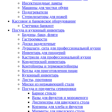
Инсектицидные лампы
Машины для чистки обуви
Подогреватели
Стерилизаторы для ножей
Кассовое и банковское оборудование
Счетчики банкнот
Посуда и кухонный инвентарь
Бидоны, баки, фляги
Гастроемкости
Доски разделочные
Дуршлаги, сита для профессиональной кухни
Инвентарь для пиццерий
Кастрюли для профессиональной кухни
Кондитерский инвентарь
Контейнеры и термоконтейнеры
Котлы для приготовления пищи
Кухонный инвентарь
Листы, противни
Миски из нержавеющей стали
Посуда и предметы сервировки
Барное стекло
Вазы для фруктов и мороженого
Диспенсеры для шведского стола
Корзины для хлеба и фруктов
Мармиты для шведского стола