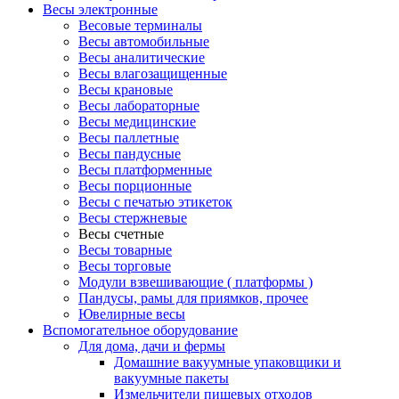
Весы электронные
Весовые терминалы
Весы автомобильные
Весы аналитические
Весы влагозащищенные
Весы крановые
Весы лабораторные
Весы медицинские
Весы паллетные
Весы пандусные
Весы платформенные
Весы порционные
Весы с печатью этикеток
Весы стержневые
Весы счетные
Весы товарные
Весы торговые
Модули взвешивающие ( платформы )
Пандусы, рамы для приямков, прочее
Ювелирные весы
Вспомогательное оборудование
Для дома, дачи и фермы
Домашние вакуумные упаковщики и
вакуумные пакеты
Измельчители пищевых отходов