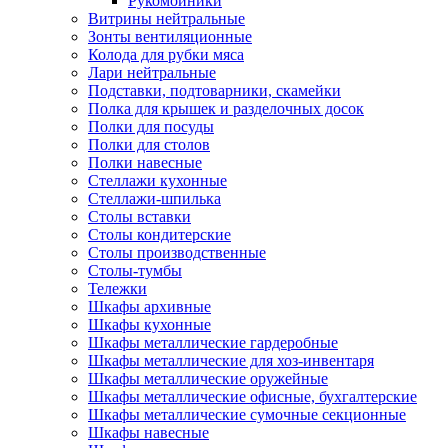
Рукомойники
Витрины нейтральные
Зонты вентиляционные
Колода для рубки мяса
Лари нейтральные
Подставки, подтоварники, скамейки
Полка для крышек и разделочных досок
Полки для посуды
Полки для столов
Полки навесные
Стеллажи кухонные
Стеллажи-шпилька
Столы вставки
Столы кондитерские
Столы производственные
Столы-тумбы
Тележки
Шкафы архивные
Шкафы кухонные
Шкафы металлические гардеробные
Шкафы металлические для хоз-инвентаря
Шкафы металлические оружейные
Шкафы металлические офисные, бухгалтерские
Шкафы металлические сумочные секционные
Шкафы навесные