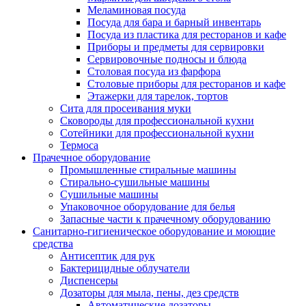
Меламиновая посуда
Посуда для бара и барный инвентарь
Посуда из пластика для ресторанов и кафе
Приборы и предметы для сервировки
Сервировочные подносы и блюда
Столовая посуда из фарфора
Столовые приборы для ресторанов и кафе
Этажерки для тарелок, тортов
Сита для просеивания муки
Сковороды для профессиональной кухни
Сотейники для профессиональной кухни
Термоса
Прачечное оборудование
Промышленные стиральные машины
Стирально-сушильные машины
Сушильные машины
Упаковочное оборудование для белья
Запасные части к прачечному оборудованию
Санитарно-гигиеническое оборудование и моющие
средства
Антисептик для рук
Бактерицидные облучатели
Диспенсеры
Дозаторы для мыла, пены, дез средств
Автоматические дозаторы