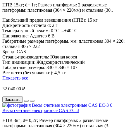
НПВ 15кг; d= 1г; Размер платформы: 2 разделяемые
платформы: пластиковая (304 × 220мм) и стальная (30..
Наибольший предел взвешивания (НПВ):
15 кг
Дискретность отсчета d:
2 г
Температурный режим:
0 °С ...+40 °С
Напряжение:
Адаптер 6 В
Габаритные размеры платформы, мм:
пластиковая 304 × 220;
стальная 306 × 222
Бренд:
CAS
Страна-производитель:
Южная корея
Тип индикации:
Жидкокристаллический
Габаритные размеры:
330 × 346 × 107
Вес нетто (без упаковки):
4,5 кг
Показать все
32 040.00 ₽
Заказать
Весы счетные электронные CAS EC-3
НПВ 3кг; d= 0,2г; Размер платформы: 2 разделяемые
платформы: пластиковая (304 × 220мм) и стальная (3..