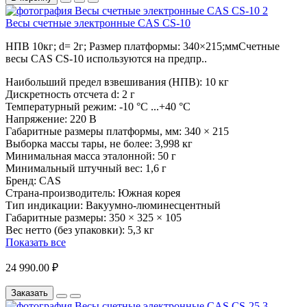
Весы счетные электронные CAS CS-10
НПВ 10кг; d= 2г; Размер платформы: 340×215;ммСчетные
весы CAS CS-10 используются на предпр..
Наибольший предел взвешивания (НПВ):
10 кг
Дискретность отсчета d:
2 г
Температурный режим:
-10 °С ...+40 °С
Напряжение:
220 В
Габаритные размеры платформы, мм:
340 × 215
Выборка массы тары, не более:
3,998 кг
Минимальная масса эталонной:
50 г
Минимальный штучный вес:
1,6 г
Бренд:
CAS
Страна-производитель:
Южная корея
Тип индикации:
Вакуумно-люминесцентный
Габаритные размеры:
350 × 325 × 105
Вес нетто (без упаковки):
5,3 кг
Показать все
24 990.00 ₽
Заказать