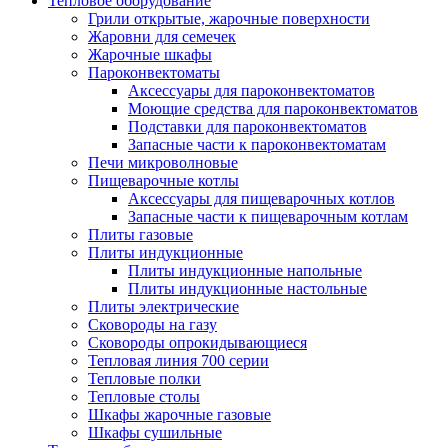
Тепловое оборудование
Грили открытые, жарочные поверхности
Жаровни для семечек
Жарочные шкафы
Пароконвектоматы
Аксессуары для пароконвектоматов
Моющие средства для пароконвектоматов
Подставки для пароконвектоматов
Запасные части к пароконвектоматам
Печи микроволновые
Пищеварочные котлы
Аксессуары для пищеварочных котлов
Запасные части к пищеварочным котлам
Плиты газовые
Плиты индукционные
Плиты индукционные напольные
Плиты индукционные настольные
Плиты электрические
Сковороды на газу
Сковороды опрокидывающиеся
Тепловая линия 700 серии
Тепловые полки
Тепловые столы
Шкафы жарочные газовые
Шкафы сушильные