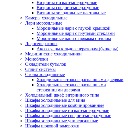
Витрины низкотемпературные
Витрины среднетемпературные
Витрины холодильные настольные
Камеры холодильные
Лари морозильные
Морозильные лари с глухой крышкой
Морозильные лари с гнутыми стеклами
Морозильные лари с прямым стеклом
Льдогенераторы
Аксессуары к льдогенераторам (бункеры)
Медицинские холодильники
Моноблоки
Охладители бутылок
Сплит-системы
Столы холодильные
Холодильные столы с распашными дверями
Холодильные столы с распашными
стеклянными дверями
Холодильный шкаф витринного типа
Шкафы холодильные для вина
Шкафы холодильные комбинированные
Шкафы холодильные низкотемпературные
Шкафы холодильные среднетемпературные
Шкафы холодильные универсальные
Шкафы шоковой заморозки