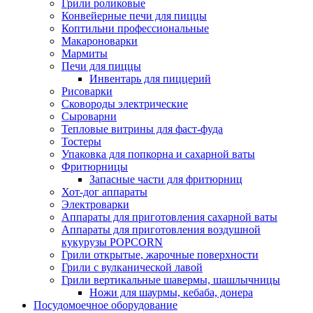
Грили роликовые
Конвейерные печи для пиццы
Коптильни профессиональные
Макароноварки
Мармиты
Печи для пиццы
Инвентарь для пиццерий
Рисоварки
Сковороды электрические
Сыроварни
Тепловые витрины для фаст-фуда
Тостеры
Упаковка для попкорна и сахарной ваты
Фритюрницы
Запасные части для фритюрниц
Хот-дог аппараты
Электроварки
Аппараты для приготовления сахарной ваты
Аппараты для приготовления воздушной
кукурузы POPCORN
Грили открытые, жарочные поверхности
Грили с вулканической лавой
Грили вертикальные шавермы, шашлычницы
Ножи для шаурмы, кебаба, донера
Посудомоечное оборудование