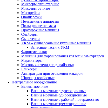
Миксеры планетарные
Миксеры ручные
Мясорубки
Овощерезки
Пельменные аппараты
Пилы для резки мяса
Протирочные машины
Слайсеры
Сыротерки
УКМ – универсальные кухонные машины
Запасные части к УКМ
Фаршемешалки
Машины для формирования котлет и гамбургеров
Маринаторы
Мясорыхлители (тендерайзеры)
Бликсеры
Аппарат для приготовления макарон
Шприцы колбасные
Нейтральное оборудование
Ванны моечные
Ванны моечные двухсекционные
Ванны моечные односекционные
Ванны моечные с рабочей поверхностью
Ванны моечные трехсекционные