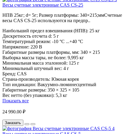
Весы счетные электронные CAS CS-25
НПВ 25кг; d= 5г; Размер платформы: 340×215;ммСчетные
весы CAS CS-25 используются на предпр..
Наибольший предел взвешивания (НПВ):
25 кг
Дискретность отсчета d:
5 г
Температурный режим:
-10 °С ...+40 °С
Напряжение:
220 В
Габаритные размеры платформы, мм:
340 × 215
Выборка массы тары, не более:
9,995 кг
Минимальная масса эталонной:
125 г
Минимальный штучный вес:
4 г
Бренд:
CAS
Страна-производитель:
Южная корея
Тип индикации:
Вакуумно-люминесцентный
Габаритные размеры:
350 × 325 × 105
Вес нетто (без упаковки):
5,3 кг
Показать все
24 990.00 ₽
Заказать
Весы счетные электронные CAS CS-5