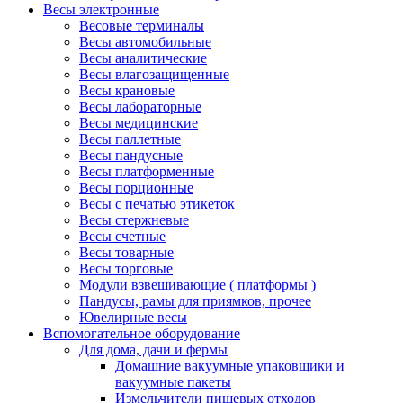
Весы электронные
Весовые терминалы
Весы автомобильные
Весы аналитические
Весы влагозащищенные
Весы крановые
Весы лабораторные
Весы медицинские
Весы паллетные
Весы пандусные
Весы платформенные
Весы порционные
Весы с печатью этикеток
Весы стержневые
Весы счетные
Весы товарные
Весы торговые
Модули взвешивающие ( платформы )
Пандусы, рамы для приямков, прочее
Ювелирные весы
Вспомогательное оборудование
Для дома, дачи и фермы
Домашние вакуумные упаковщики и
вакуумные пакеты
Измельчители пищевых отходов