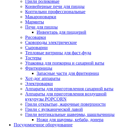
Грили роликовые
Конвейерные печи для пиццы
Коптильни профессиональные
Макароноварки
Мармиты
Печи для пиццы
Инвентарь для пиццерий
Рисоварки
Сковороды электрические
Сыроварни
Тепловые витрины для фаст-фуда
Тостеры
Упаковка для попкорна и сахарной ваты
Фритюрницы
Запасные части для фритюрниц
Хот-дог аппараты
Электроварки
Аппараты для приготовления сахарной ваты
Аппараты для приготовления воздушной
кукурузы POPCORN
Грили открытые, жарочные поверхности
Грили с вулканической лавой
Грили вертикальные шавермы, шашлычницы
Ножи для шаурмы, кебаба, донера
Посудомоечное оборудование