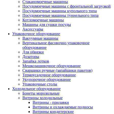
Стаканомоечные машины
Посудомоечные машины с фронтальной загрузкой
Посудомоечные машины купольного типа
Посудомоечные машины туннельного типа
Котломоечные машины
Машины для сушки посуды
Аксессуары
Упаковочное оборудование
Вакуумные машины
Вертикальное фасовочно упаковочное
оборудование
Для обвязки
Дозаторы
Запайка лотков
Мешкозашивочное оборудование
Сварщики ручные (запайщики пакетов)
Термоусадочное оборудование
Укупорочное оборудование
Упаковочные столы
Холодильное оборудование
Бонеты морозильные
Витрины холодильные
Витрины - прилавки
Витрины и охлаждаемые подносы
Витрины кондитерские