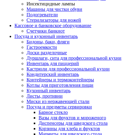
Инсектицидные лампы
Машины для чистки обуви
Подогреватели
Стерилизаторы для ножей
Кассовое и банковское оборудование
Счетчики банкнот
Посуда и кухонный инвентарь
Бидоны, баки, фляги
Гастроемкости
Доски разделочные
Дуршлаги, сита для профессиональной кухни
Инвентарь для пиццерий
Кастрюли для профессиональной кухни
Кондитерский инвентарь
Контейнеры и термоконтейнеры
Котлы для приготовления пищи
Кухонный инвентарь
Листы, противни
Миски из нержавеющей стали
Посуда и предметы сервировки
Барное стекло
Вазы для фруктов и мороженого
Диспенсеры для шведского стола
Корзины для хлеба и фруктов
Мармиты для шведского стола