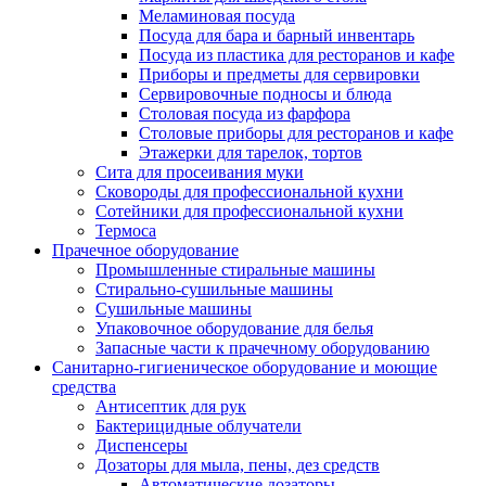
Меламиновая посуда
Посуда для бара и барный инвентарь
Посуда из пластика для ресторанов и кафе
Приборы и предметы для сервировки
Сервировочные подносы и блюда
Столовая посуда из фарфора
Столовые приборы для ресторанов и кафе
Этажерки для тарелок, тортов
Сита для просеивания муки
Сковороды для профессиональной кухни
Сотейники для профессиональной кухни
Термоса
Прачечное оборудование
Промышленные стиральные машины
Стирально-сушильные машины
Сушильные машины
Упаковочное оборудование для белья
Запасные части к прачечному оборудованию
Санитарно-гигиеническое оборудование и моющие
средства
Антисептик для рук
Бактерицидные облучатели
Диспенсеры
Дозаторы для мыла, пены, дез средств
Автоматические дозаторы