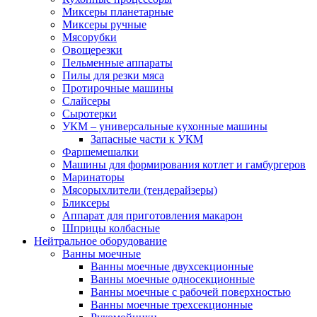
Миксеры планетарные
Миксеры ручные
Мясорубки
Овощерезки
Пельменные аппараты
Пилы для резки мяса
Протирочные машины
Слайсеры
Сыротерки
УКМ – универсальные кухонные машины
Запасные части к УКМ
Фаршемешалки
Машины для формирования котлет и гамбургеров
Маринаторы
Мясорыхлители (тендерайзеры)
Бликсеры
Аппарат для приготовления макарон
Шприцы колбасные
Нейтральное оборудование
Ванны моечные
Ванны моечные двухсекционные
Ванны моечные односекционные
Ванны моечные с рабочей поверхностью
Ванны моечные трехсекционные