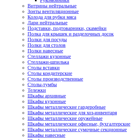
Рукомойники
Витрины нейтральные
Зонты вентиляционные
Колода для рубки мяса
Лари нейтральные
Подставки, подтоварники, скамейки
Полка для крышек и разделочных досок
Полки для посуды
Полки для столов
Полки навесные
Стеллажи кухонные
Стеллажи-шпилька
Столы вставки
Столы кондитерские
Столы производственные
Столы-тумбы
Тележки
Шкафы архивные
Шкафы кухонные
Шкафы металлические гардеробные
Шкафы металлические для хоз-инвентаря
Шкафы металлические оружейные
Шкафы металлические офисные, бухгалтерские
Шкафы металлические сумочные секционные
Шкафы навесные