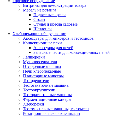
Торговое оборудование
Витрины для демонстрации товара
Мебель из ротанга
Подвесные кресла
Столы
Стулья и кресла садовые
Шезлонги
Хлебопекарное оборудование
Аксессуары для миксеров и тестомесов
Конвекционные печи
Аксессуары для печей
Запасные части для конвекционных печей
Лапшерезки
Мукопросеиватели
Отсадочные машины
Печи хлебопекарные
Планетарные миксеры
Тестоделители
Тестозакаточные машины
Тестоокруглители
Тестораскаточные машины
Ферментационные камеры
Хлеборезки
Тестомесильные машины, тестомесы
Ротационные пекарские шкафы