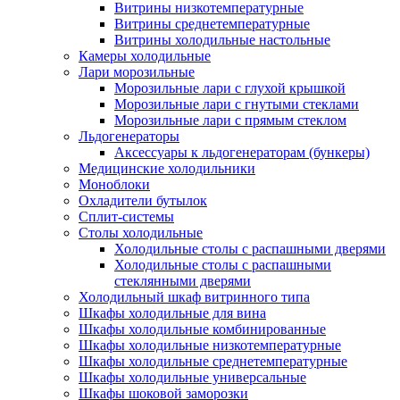
Витрины низкотемпературные
Витрины среднетемпературные
Витрины холодильные настольные
Камеры холодильные
Лари морозильные
Морозильные лари с глухой крышкой
Морозильные лари с гнутыми стеклами
Морозильные лари с прямым стеклом
Льдогенераторы
Аксессуары к льдогенераторам (бункеры)
Медицинские холодильники
Моноблоки
Охладители бутылок
Сплит-системы
Столы холодильные
Холодильные столы с распашными дверями
Холодильные столы с распашными
стеклянными дверями
Холодильный шкаф витринного типа
Шкафы холодильные для вина
Шкафы холодильные комбинированные
Шкафы холодильные низкотемпературные
Шкафы холодильные среднетемпературные
Шкафы холодильные универсальные
Шкафы шоковой заморозки