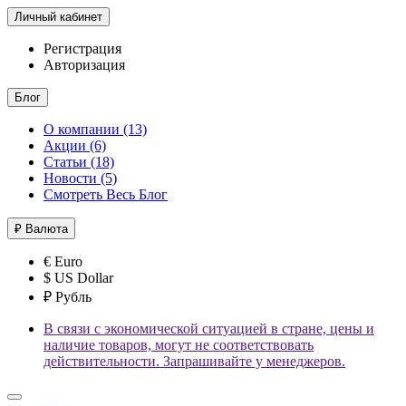
Личный кабинет
Регистрация
Авторизация
Блог
О компании (13)
Акции (6)
Статьи (18)
Новости (5)
Смотреть Весь Блог
₽
Валюта
€ Euro
$ US Dollar
₽ Рубль
В связи с экономической ситуацией в стране, цены и
наличие товаров, могут не соответствовать
действительности. Запрашивайте у менеджеров.