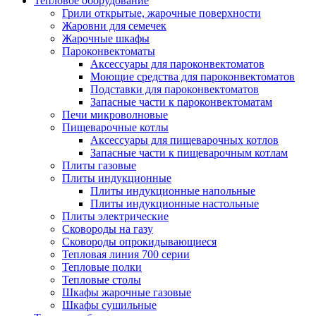
Тепловое оборудование
Грили открытые, жарочные поверхности
Жаровни для семечек
Жарочные шкафы
Пароконвектоматы
Аксессуары для пароконвектоматов
Моющие средства для пароконвектоматов
Подставки для пароконвектоматов
Запасные части к пароконвектоматам
Печи микроволновые
Пищеварочные котлы
Аксессуары для пищеварочных котлов
Запасные части к пищеварочным котлам
Плиты газовые
Плиты индукционные
Плиты индукционные напольные
Плиты индукционные настольные
Плиты электрические
Сковороды на газу
Сковороды опрокидывающиеся
Тепловая линия 700 серии
Тепловые полки
Тепловые столы
Шкафы жарочные газовые
Шкафы сушильные