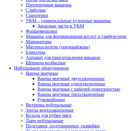
Протирочные машины
Слайсеры
Сыротерки
УКМ – универсальные кухонные машины
Запасные части к УКМ
Фаршемешалки
Машины для формирования котлет и гамбургеров
Маринаторы
Мясорыхлители (тендерайзеры)
Бликсеры
Аппарат для приготовления макарон
Шприцы колбасные
Нейтральное оборудование
Ванны моечные
Ванны моечные двухсекционные
Ванны моечные односекционные
Ванны моечные с рабочей поверхностью
Ванны моечные трехсекционные
Рукомойники
Витрины нейтральные
Зонты вентиляционные
Колода для рубки мяса
Лари нейтральные
Подставки, подтоварники, скамейки