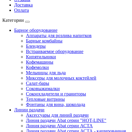
Доставка
Оплата
Категории
Барное оборудование
Аппараты для розлива напитков
Барные комбайны
Блендеры
Встраиваемое оборудование
Кипятильники
Кофемашины
Кофемолки
Мельницы для льда
Миксеры для молочных коктейлей
Салат-бары
Соковыжималки
Сокоохладители и граниторы
Тепловые витрины
Фонтаны для вина, шоколада
Линии раздачи
Аксессуары для линий раздачи
Линия раздачи Abat серии "HOT-LINE"
Линия раздачи Abat серии АСТА
Линия раздачи Abat серии АСТА - кашированная