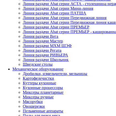
Линия раздачи Abat серии АСТА - столешница нерж
Линия раздачи Abat серии Мини-линия
Линия раздачи Abat серии ПАТША
Линия раздачи Abat серии Передвижная линия
Линия раздачи Abat серии Передвижная линия каш
Линия раздачи Abat серии ПРЕМЬЕР
Линия раздачи Abat серии ПРЕМЬЕР - кашированн
Линия раздачи Вега
Линия раздачи Мастер
Линия раздачи МХМ ШЭФ
Линия раздачи Регата
Линия раздачи РИВЬЕРА
Линия раздачи Школьник
Шведские столы
Механическое оборудование
Дробилки, измельчители, мельницы
Картофелечистки
Куттеры кухонные
Кухонные процессоры
Миксеры планетарные
Миксеры ручные
Мясорубки
Овощерезки
Пельменные аппараты
Пилы для резки мяса