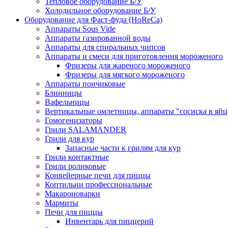
Тепловое оборудование Б/У
Холодильное оборудование Б/У
Оборудование для Фаст-фуда (HoReCa)
Аппараты Sous Vide
Аппараты газированной воды
Аппараты для спиральных чипсов
Аппараты и смеси для приготовления мороженого
Фризеры для жареного мороженого
Фризеры для мягкого мороженого
Аппараты пончиковые
Блинницы
Вафельницы
Вертикальные омлетницы, аппараты "сосиска в яйц
Гомогенизаторы
Грили SALAMANDER
Грили для кур
Запасные части к грилям для кур
Грили контактные
Грили роликовые
Конвейерные печи для пиццы
Коптильни профессиональные
Макароноварки
Мармиты
Печи для пиццы
Инвентарь для пиццерий