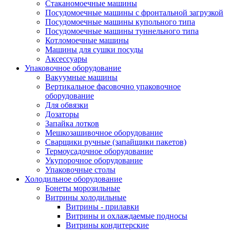
Стаканомоечные машины
Посудомоечные машины с фронтальной загрузкой
Посудомоечные машины купольного типа
Посудомоечные машины туннельного типа
Котломоечные машины
Машины для сушки посуды
Аксессуары
Упаковочное оборудование
Вакуумные машины
Вертикальное фасовочно упаковочное
оборудование
Для обвязки
Дозаторы
Запайка лотков
Мешкозашивочное оборудование
Сварщики ручные (запайщики пакетов)
Термоусадочное оборудование
Укупорочное оборудование
Упаковочные столы
Холодильное оборудование
Бонеты морозильные
Витрины холодильные
Витрины - прилавки
Витрины и охлаждаемые подносы
Витрины кондитерские