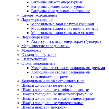
Витрины низкотемпературные
Витрины среднетемпературные
Витрины холодильные настольные
Камеры холодильные
Лари морозильные
Морозильные лари с глухой крышкой
Морозильные лари с гнутыми стеклами
Морозильные лари с прямым стеклом
Льдогенераторы
Аксессуары к льдогенераторам (бункеры)
Медицинские холодильники
Моноблоки
Охладители бутылок
Сплит-системы
Столы холодильные
Холодильные столы с распашными дверями
Холодильные столы с распашными
стеклянными дверями
Холодильный шкаф витринного типа
Шкафы холодильные для вина
Шкафы холодильные комбинированные
Шкафы холодильные низкотемпературные
Шкафы холодильные среднетемпературные
Шкафы холодильные универсальные
Шкафы шоковой заморозки