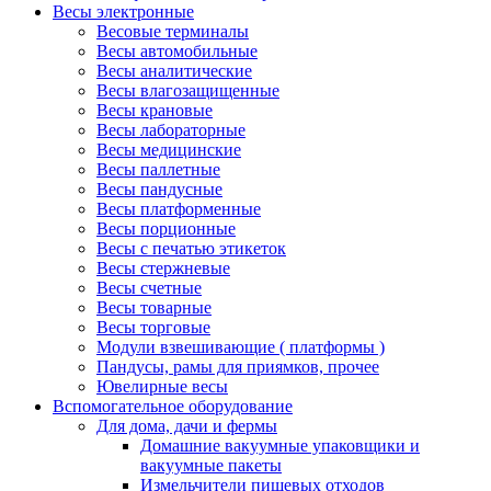
Весы электронные
Весовые терминалы
Весы автомобильные
Весы аналитические
Весы влагозащищенные
Весы крановые
Весы лабораторные
Весы медицинские
Весы паллетные
Весы пандусные
Весы платформенные
Весы порционные
Весы с печатью этикеток
Весы стержневые
Весы счетные
Весы товарные
Весы торговые
Модули взвешивающие ( платформы )
Пандусы, рамы для приямков, прочее
Ювелирные весы
Вспомогательное оборудование
Для дома, дачи и фермы
Домашние вакуумные упаковщики и
вакуумные пакеты
Измельчители пищевых отходов