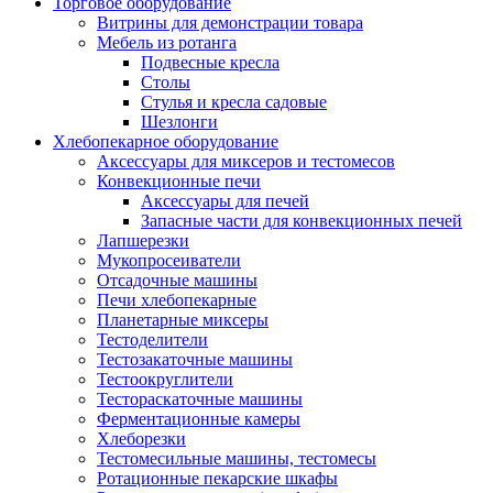
Торговое оборудование
Витрины для демонстрации товара
Мебель из ротанга
Подвесные кресла
Столы
Стулья и кресла садовые
Шезлонги
Хлебопекарное оборудование
Аксессуары для миксеров и тестомесов
Конвекционные печи
Аксессуары для печей
Запасные части для конвекционных печей
Лапшерезки
Мукопросеиватели
Отсадочные машины
Печи хлебопекарные
Планетарные миксеры
Тестоделители
Тестозакаточные машины
Тестоокруглители
Тестораскаточные машины
Ферментационные камеры
Хлеборезки
Тестомесильные машины, тестомесы
Ротационные пекарские шкафы