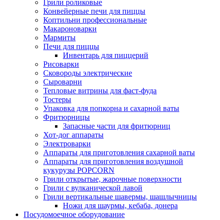
Грили роликовые
Конвейерные печи для пиццы
Коптильни профессиональные
Макароноварки
Мармиты
Печи для пиццы
Инвентарь для пиццерий
Рисоварки
Сковороды электрические
Сыроварни
Тепловые витрины для фаст-фуда
Тостеры
Упаковка для попкорна и сахарной ваты
Фритюрницы
Запасные части для фритюрниц
Хот-дог аппараты
Электроварки
Аппараты для приготовления сахарной ваты
Аппараты для приготовления воздушной
кукурузы POPCORN
Грили открытые, жарочные поверхности
Грили с вулканической лавой
Грили вертикальные шавермы, шашлычницы
Ножи для шаурмы, кебаба, донера
Посудомоечное оборудование