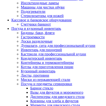
Инсектицидные лампы
Машины для чистки обуви
Подогреватели
Стерилизаторы для ножей
Кассовое и банковское оборудование
Счетчики банкнот
Посуда и кухонный инвентарь
Бидоны, баки, фляги
Гастроемкости
Доски разделочные
Дуршлаги, сита для профессиональной кухни
Инвентарь для пиццерий
Кастрюли для профессиональной кухни
Кондитерский инвентарь
Контейнеры и термоконтейнеры
Котлы для приготовления пищи
Кухонный инвентарь
Листы, противни
Миски из нержавеющей стали
Посуда и предметы сервировки
Барное стекло
Вазы для фруктов и мороженого
Диспенсеры для шведского стола
Корзины для хлеба и фруктов
Мармиты для шведского стола