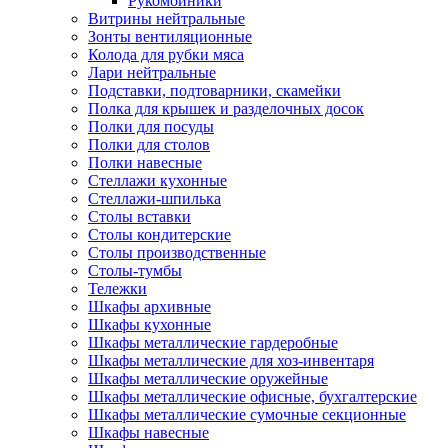
Рукомойники
Витрины нейтральные
Зонты вентиляционные
Колода для рубки мяса
Лари нейтральные
Подставки, подтоварники, скамейки
Полка для крышек и разделочных досок
Полки для посуды
Полки для столов
Полки навесные
Стеллажи кухонные
Стеллажи-шпилька
Столы вставки
Столы кондитерские
Столы производственные
Столы-тумбы
Тележки
Шкафы архивные
Шкафы кухонные
Шкафы металлические гардеробные
Шкафы металлические для хоз-инвентаря
Шкафы металлические оружейные
Шкафы металлические офисные, бухгалтерские
Шкафы металлические сумочные секционные
Шкафы навесные