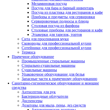
Меламиновая посуда
Посуда для бара и барный инвентарь
Посуда из пластика для ресторанов и кафе
Приборы и предметы для сервировки
Сервировочные подносы и блюда
Столовая посуда из фарфора
Столовые приборы для ресторанов и кафе
Этажерки для тарелок, тортов
Сита для просеивания муки
Сковороды для профессиональной кухни
Сотейники для профессиональной кухни
Термоса
Прачечное оборудование
Промышленные стиральные машины
Стирально-сушильные машины
Сушильные машины
Упаковочное оборудование для белья
Запасные части к прачечному оборудованию
Санитарно-гигиеническое оборудование и моющие
средства
Антисептик для рук
Бактерицидные облучатели
Диспенсеры
Дозаторы для мыла, пены, дез средств
Автоматические дозаторы