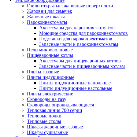
Тепловое оборудование
Грили открытые, жарочные поверхности
Жаровни для семечек
Жарочные шкафы
Пароконвектоматы
Аксессуары для пароконвектоматов
Моющие средства для пароконвектоматов
Подставки для пароконвектоматов
Запасные части к пароконвектоматам
Печи микроволновые
Пищеварочные котлы
Аксессуары для пищеварочных котлов
Запасные части к пищеварочным котлам
Плиты газовые
Плиты индукционные
Плиты индукционные напольные
Плиты индукционные настольные
Плиты электрические
Сковороды на газу
Сковороды опрокидывающиеся
Тепловая линия 700 серии
Тепловые полки
Тепловые столы
Шкафы жарочные газовые
Шкафы сушильные