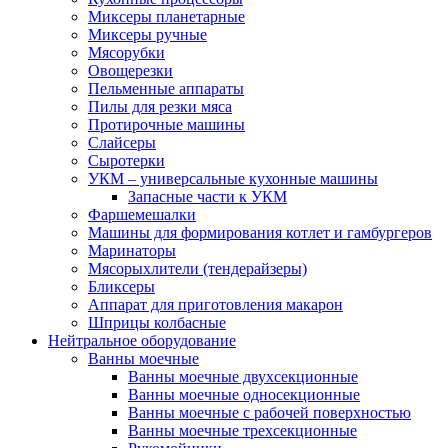
Миксеры планетарные
Миксеры ручные
Мясорубки
Овощерезки
Пельменные аппараты
Пилы для резки мяса
Протирочные машины
Слайсеры
Сыротерки
УКМ – универсальные кухонные машины
Запасные части к УКМ
Фаршемешалки
Машины для формирования котлет и гамбургеров
Маринаторы
Мясорыхлители (тендерайзеры)
Бликсеры
Аппарат для приготовления макарон
Шприцы колбасные
Нейтральное оборудование
Ванны моечные
Ванны моечные двухсекционные
Ванны моечные односекционные
Ванны моечные с рабочей поверхностью
Ванны моечные трехсекционные