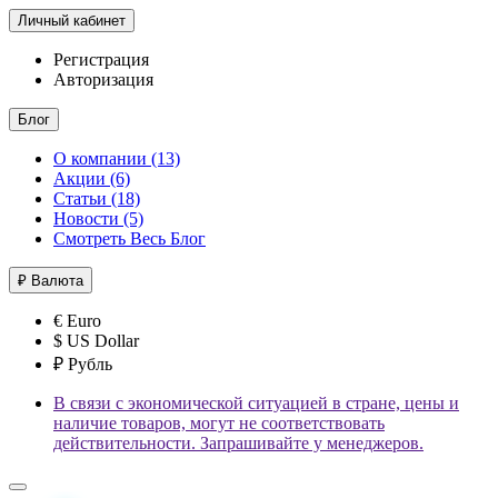
Личный кабинет
Регистрация
Авторизация
Блог
О компании (13)
Акции (6)
Статьи (18)
Новости (5)
Смотреть Весь Блог
₽
Валюта
€ Euro
$ US Dollar
₽ Рубль
В связи с экономической ситуацией в стране, цены и
наличие товаров, могут не соответствовать
действительности. Запрашивайте у менеджеров.