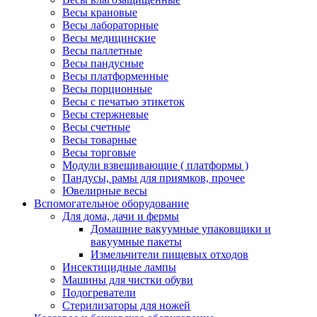
Весы крановые
Весы лабораторные
Весы медицинские
Весы паллетные
Весы пандусные
Весы платформенные
Весы порционные
Весы с печатью этикеток
Весы стержневые
Весы счетные
Весы товарные
Весы торговые
Модули взвешивающие ( платформы )
Пандусы, рамы для приямков, прочее
Ювелирные весы
Вспомогательное оборудование
Для дома, дачи и фермы
Домашние вакуумные упаковщики и
вакуумные пакеты
Измельчители пищевых отходов
Инсектицидные лампы
Машины для чистки обуви
Подогреватели
Стерилизаторы для ножей