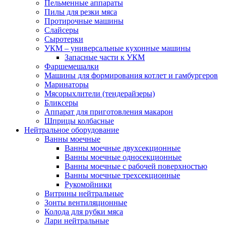
Пельменные аппараты
Пилы для резки мяса
Протирочные машины
Слайсеры
Сыротерки
УКМ – универсальные кухонные машины
Запасные части к УКМ
Фаршемешалки
Машины для формирования котлет и гамбургеров
Маринаторы
Мясорыхлители (тендерайзеры)
Бликсеры
Аппарат для приготовления макарон
Шприцы колбасные
Нейтральное оборудование
Ванны моечные
Ванны моечные двухсекционные
Ванны моечные односекционные
Ванны моечные с рабочей поверхностью
Ванны моечные трехсекционные
Рукомойники
Витрины нейтральные
Зонты вентиляционные
Колода для рубки мяса
Лари нейтральные