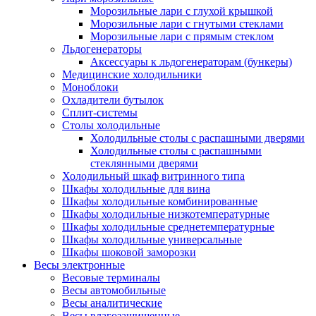
Морозильные лари с глухой крышкой
Морозильные лари с гнутыми стеклами
Морозильные лари с прямым стеклом
Льдогенераторы
Аксессуары к льдогенераторам (бункеры)
Медицинские холодильники
Моноблоки
Охладители бутылок
Сплит-системы
Столы холодильные
Холодильные столы с распашными дверями
Холодильные столы с распашными
стеклянными дверями
Холодильный шкаф витринного типа
Шкафы холодильные для вина
Шкафы холодильные комбинированные
Шкафы холодильные низкотемпературные
Шкафы холодильные среднетемпературные
Шкафы холодильные универсальные
Шкафы шоковой заморозки
Весы электронные
Весовые терминалы
Весы автомобильные
Весы аналитические
Весы влагозащищенные