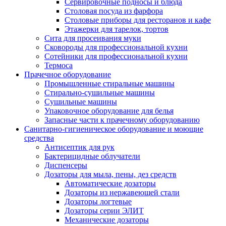
Сервировочные подносы и блюда
Столовая посуда из фарфора
Столовые приборы для ресторанов и кафе
Этажерки для тарелок, тортов
Сита для просеивания муки
Сковороды для профессиональной кухни
Сотейники для профессиональной кухни
Термоса
Прачечное оборудование
Промышленные стиральные машины
Стирально-сушильные машины
Сушильные машины
Упаковочное оборудование для белья
Запасные части к прачечному оборудованию
Санитарно-гигиеническое оборудование и моющие
средства
Антисептик для рук
Бактерицидные облучатели
Диспенсеры
Дозаторы для мыла, пены, дез средств
Автоматические дозаторы
Дозаторы из нержавеющей стали
Дозаторы логтевые
Дозаторы серии ЭЛИТ
Механические дозаторы