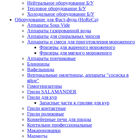
Нейтральное оборудование Б/У
Тепловое оборудование Б/У
Холодильное оборудование Б/У
Оборудование для Фаст-фуда (HoReCa)
Аппараты Sous Vide
Аппараты газированной воды
Аппараты для спиральных чипсов
Аппараты и смеси для приготовления мороженого
Фризеры для жареного мороженого
Фризеры для мягкого мороженого
Аппараты пончиковые
Блинницы
Вафельницы
Вертикальные омлетницы, аппараты "сосиска в
яйце"
Гомогенизаторы
Грили SALAMANDER
Грили для кур
Запасные части к грилям для кур
Грили контактные
Грили роликовые
Конвейерные печи для пиццы
Коптильни профессиональные
Макароноварки
Мармиты