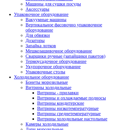
Машины для сушки посуды
Аксессуары
Упаковочное оборудование
Вакуумные машины
Вертикальное фасовочно упаковочное
оборудование
Для обвязки
Дозаторы
Запайка лотков
Мешкозашивочное оборудование
Сварщики ручные (запайщики пакетов)
Термоусадочное оборудование
Укупорочное оборудование
Упаковочные столы
Холодильное оборудование
Бонеты морозильные
Витрины холодильные
Витрины - прилавки
Витрины и охлаждаемые подносы
Витрины кондитерские
Витрины низкотемпературные
Витрины среднетемпературные
Витрины холодильные настольные
Камеры холодильные
Лари морозильные