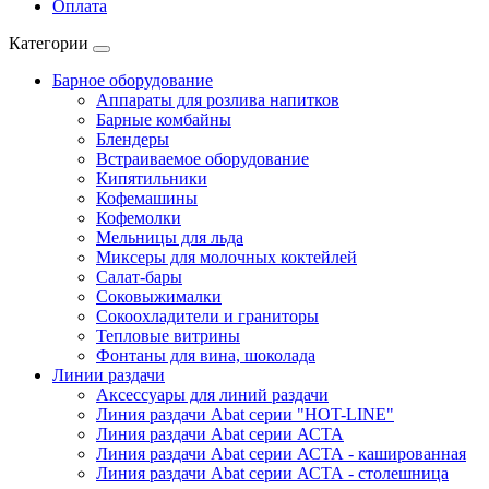
Оплата
Категории
Барное оборудование
Аппараты для розлива напитков
Барные комбайны
Блендеры
Встраиваемое оборудование
Кипятильники
Кофемашины
Кофемолки
Мельницы для льда
Миксеры для молочных коктейлей
Салат-бары
Соковыжималки
Сокоохладители и граниторы
Тепловые витрины
Фонтаны для вина, шоколада
Линии раздачи
Аксессуары для линий раздачи
Линия раздачи Abat серии "HOT-LINE"
Линия раздачи Abat серии АСТА
Линия раздачи Abat серии АСТА - кашированная
Линия раздачи Abat серии АСТА - столешница