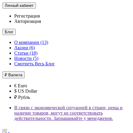
Личный кабинет
Регистрация
Авторизация
Блог
О компании (13)
Акции (6)
Статьи (18)
Новости (5)
Смотреть Весь Блог
₽
Валюта
€ Euro
$ US Dollar
₽ Рубль
В связи с экономической ситуацией в стране, цены и
наличие товаров, могут не соответствовать
действительности. Запрашивайте у менеджеров.