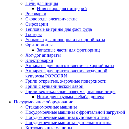
Печи для пиццы
Инвентарь для пиццерий
Рисоварки
Сковороды электрические
Сыроварни
Тепловые витрины для фаст-фуда
Тостеры
Упаковка для попкорна и сахарной ваты
Фритюрницы
Запасные части для фритюрниц
Хот-дог аппараты
Электроварки
Аппараты для приготовления сахарной ваты
Аппараты для приготовления воздушной
кукурузы POPCORN
Грили открытые, жарочные поверхности
Грили с вулканической лавой
Грили вертикальные шавермы, шашлычницы
Ножи для шаурмы, кебаба, донера
Посудомоечное оборудование
Стаканомоечные машины
Посудомоечные машины с фронтальной загрузкой
Посудомоечные машины купольного типа
Посудомоечные машины туннельного типа
Котломоечные машины