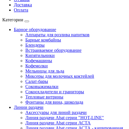
Доставка
Оплата
Категории
Барное оборудование
Аппараты для розлива напитков
Барные комбайны
Блендеры
Встраиваемое оборудование
Кипятильники
Кофемашины
Кофемолки
Мельницы для льда
Миксеры для молочных коктейлей
Салат-бары
Соковыжималки
Сокоохладители и граниторы
Тепловые витрины
Фонтаны для вина, шоколада
Линии раздачи
Аксессуары для линий раздачи
Линия раздачи Abat серии "HOT-LINE"
Линия раздачи Abat серии АСТА
Линия раздачи Abat серии АСТА - кашированная