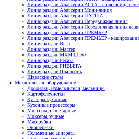
Линия раздачи Abat серии АСТА - столешница нерж
Линия раздачи Abat серии Мини-линия
Линия раздачи Abat серии ПАТША
Линия раздачи Abat серии Передвижная линия
Линия раздачи Abat серии Передвижная линия каш
Линия раздачи Abat серии ПРЕМЬЕР
Линия раздачи Abat серии ПРЕМЬЕР - кашированн
Линия раздачи Вега
Линия раздачи Мастер
Линия раздачи МХМ ШЭФ
Линия раздачи Регата
Линия раздачи РИВЬЕРА
Линия раздачи Школьник
Шведские столы
Механическое оборудование
Дробилки, измельчители, мельницы
Картофелечистки
Куттеры кухонные
Кухонные процессоры
Миксеры планетарные
Миксеры ручные
Мясорубки
Овощерезки
Пельменные аппараты
Пилы для резки мяса