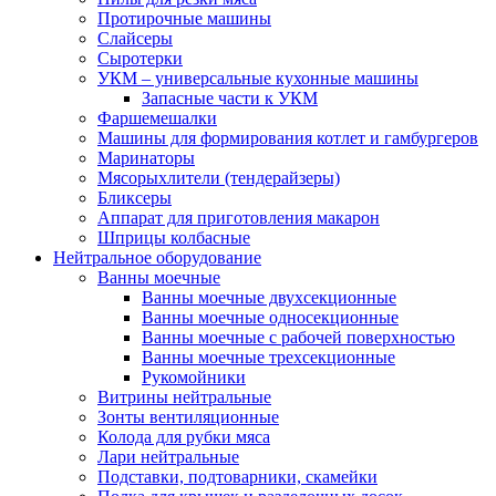
Протирочные машины
Слайсеры
Сыротерки
УКМ – универсальные кухонные машины
Запасные части к УКМ
Фаршемешалки
Машины для формирования котлет и гамбургеров
Маринаторы
Мясорыхлители (тендерайзеры)
Бликсеры
Аппарат для приготовления макарон
Шприцы колбасные
Нейтральное оборудование
Ванны моечные
Ванны моечные двухсекционные
Ванны моечные односекционные
Ванны моечные с рабочей поверхностью
Ванны моечные трехсекционные
Рукомойники
Витрины нейтральные
Зонты вентиляционные
Колода для рубки мяса
Лари нейтральные
Подставки, подтоварники, скамейки