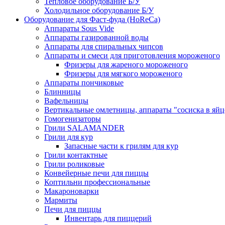
Тепловое оборудование Б/У
Холодильное оборудование Б/У
Оборудование для Фаст-фуда (HoReCa)
Аппараты Sous Vide
Аппараты газированной воды
Аппараты для спиральных чипсов
Аппараты и смеси для приготовления мороженого
Фризеры для жареного мороженого
Фризеры для мягкого мороженого
Аппараты пончиковые
Блинницы
Вафельницы
Вертикальные омлетницы, аппараты "сосиска в яйц
Гомогенизаторы
Грили SALAMANDER
Грили для кур
Запасные части к грилям для кур
Грили контактные
Грили роликовые
Конвейерные печи для пиццы
Коптильни профессиональные
Макароноварки
Мармиты
Печи для пиццы
Инвентарь для пиццерий