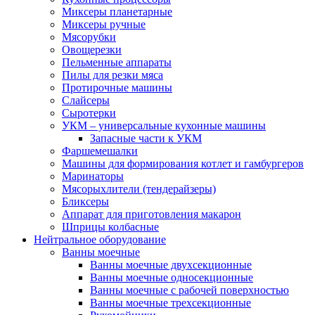
Миксеры планетарные
Миксеры ручные
Мясорубки
Овощерезки
Пельменные аппараты
Пилы для резки мяса
Протирочные машины
Слайсеры
Сыротерки
УКМ – универсальные кухонные машины
Запасные части к УКМ
Фаршемешалки
Машины для формирования котлет и гамбургеров
Маринаторы
Мясорыхлители (тендерайзеры)
Бликсеры
Аппарат для приготовления макарон
Шприцы колбасные
Нейтральное оборудование
Ванны моечные
Ванны моечные двухсекционные
Ванны моечные односекционные
Ванны моечные с рабочей поверхностью
Ванны моечные трехсекционные