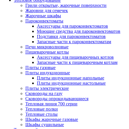
Тепловое оборудование
Грили открытые, жарочные поверхности
Жаровни для семечек
Жарочные шкафы
Пароконвектоматы
Аксессуары для пароконвектоматов
Моющие средства для пароконвектоматов
Подставки для пароконвектоматов
Запасные части к пароконвектоматам
Печи микроволновые
Пищеварочные котлы
Аксессуары для пищеварочных котлов
Запасные части к пищеварочным котлам
Плиты газовые
Плиты индукционные
Плиты индукционные напольные
Плиты индукционные настольные
Плиты электрические
Сковороды на газу
Сковороды опрокидывающиеся
Тепловая линия 700 серии
Тепловые полки
Тепловые столы
Шкафы жарочные газовые
Шкафы сушильные