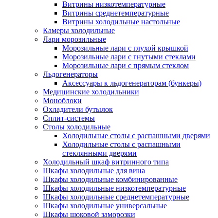
Витрины низкотемпературные
Витрины среднетемпературные
Витрины холодильные настольные
Камеры холодильные
Лари морозильные
Морозильные лари с глухой крышкой
Морозильные лари с гнутыми стеклами
Морозильные лари с прямым стеклом
Льдогенераторы
Аксессуары к льдогенераторам (бункеры)
Медицинские холодильники
Моноблоки
Охладители бутылок
Сплит-системы
Столы холодильные
Холодильные столы с распашными дверями
Холодильные столы с распашными
стеклянными дверями
Холодильный шкаф витринного типа
Шкафы холодильные для вина
Шкафы холодильные комбинированные
Шкафы холодильные низкотемпературные
Шкафы холодильные среднетемпературные
Шкафы холодильные универсальные
Шкафы шоковой заморозки