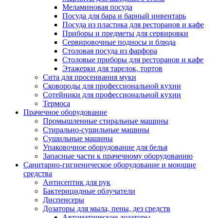
Меламиновая посуда
Посуда для бара и барный инвентарь
Посуда из пластика для ресторанов и кафе
Приборы и предметы для сервировки
Сервировочные подносы и блюда
Столовая посуда из фарфора
Столовые приборы для ресторанов и кафе
Этажерки для тарелок, тортов
Сита для просеивания муки
Сковороды для профессиональной кухни
Сотейники для профессиональной кухни
Термоса
Прачечное оборудование
Промышленные стиральные машины
Стирально-сушильные машины
Сушильные машины
Упаковочное оборудование для белья
Запасные части к прачечному оборудованию
Санитарно-гигиеническое оборудование и моющие
средства
Антисептик для рук
Бактерицидные облучатели
Диспенсеры
Дозаторы для мыла, пены, дез средств
Автоматические дозаторы