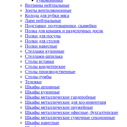
Рукомойники
Витрины нейтральные
Зонты вентиляционные
Колода для рубки мяса
Лари нейтральные
Подставки, подтоварники, скамейки
Полка для крышек и разделочных досок
Полки для посуды
Полки для столов
Полки навесные
Стеллажи кухонные
Стеллажи-шпилька
Столы вставки
Столы кондитерские
Столы производственные
Столы-тумбы
Тележки
Шкафы архивные
Шкафы кухонные
Шкафы металлические гардеробные
Шкафы металлические для хоз-инвентаря
Шкафы металлические оружейные
Шкафы металлические офисные, бухгалтерские
Шкафы металлические сумочные секционные
Шкафы навесные