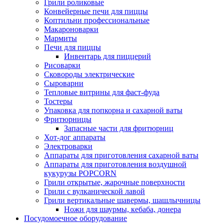
Грили роликовые
Конвейерные печи для пиццы
Коптильни профессиональные
Макароноварки
Мармиты
Печи для пиццы
Инвентарь для пиццерий
Рисоварки
Сковороды электрические
Сыроварни
Тепловые витрины для фаст-фуда
Тостеры
Упаковка для попкорна и сахарной ваты
Фритюрницы
Запасные части для фритюрниц
Хот-дог аппараты
Электроварки
Аппараты для приготовления сахарной ваты
Аппараты для приготовления воздушной
кукурузы POPCORN
Грили открытые, жарочные поверхности
Грили с вулканической лавой
Грили вертикальные шавермы, шашлычницы
Ножи для шаурмы, кебаба, донера
Посудомоечное оборудование