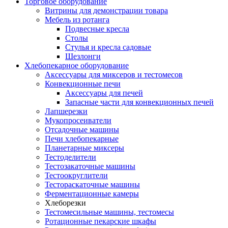
Торговое оборудование
Витрины для демонстрации товара
Мебель из ротанга
Подвесные кресла
Столы
Стулья и кресла садовые
Шезлонги
Хлебопекарное оборудование
Аксессуары для миксеров и тестомесов
Конвекционные печи
Аксессуары для печей
Запасные части для конвекционных печей
Лапшерезки
Мукопросеиватели
Отсадочные машины
Печи хлебопекарные
Планетарные миксеры
Тестоделители
Тестозакаточные машины
Тестоокруглители
Тестораскаточные машины
Ферментационные камеры
Хлеборезки
Тестомесильные машины, тестомесы
Ротационные пекарские шкафы