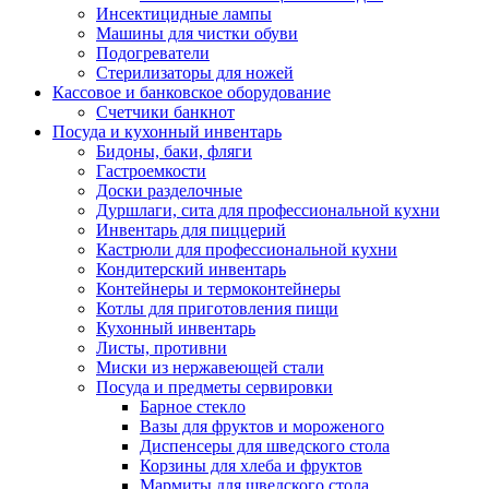
Инсектицидные лампы
Машины для чистки обуви
Подогреватели
Стерилизаторы для ножей
Кассовое и банковское оборудование
Счетчики банкнот
Посуда и кухонный инвентарь
Бидоны, баки, фляги
Гастроемкости
Доски разделочные
Дуршлаги, сита для профессиональной кухни
Инвентарь для пиццерий
Кастрюли для профессиональной кухни
Кондитерский инвентарь
Контейнеры и термоконтейнеры
Котлы для приготовления пищи
Кухонный инвентарь
Листы, противни
Миски из нержавеющей стали
Посуда и предметы сервировки
Барное стекло
Вазы для фруктов и мороженого
Диспенсеры для шведского стола
Корзины для хлеба и фруктов
Мармиты для шведского стола