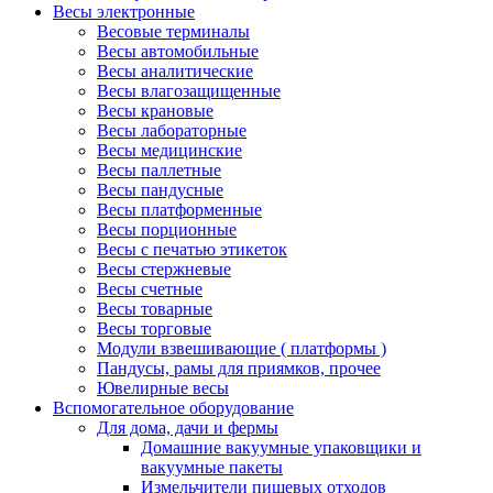
Весы электронные
Весовые терминалы
Весы автомобильные
Весы аналитические
Весы влагозащищенные
Весы крановые
Весы лабораторные
Весы медицинские
Весы паллетные
Весы пандусные
Весы платформенные
Весы порционные
Весы с печатью этикеток
Весы стержневые
Весы счетные
Весы товарные
Весы торговые
Модули взвешивающие ( платформы )
Пандусы, рамы для приямков, прочее
Ювелирные весы
Вспомогательное оборудование
Для дома, дачи и фермы
Домашние вакуумные упаковщики и
вакуумные пакеты
Измельчители пищевых отходов