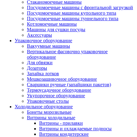
Стаканомоечные машины
Посудомоечные машины с фронтальной загрузкой
Посудомоечные машины купольного типа
Посудомоечные машины туннельного типа
Котломоечные машины
Машины для сушки посуды
Аксессуары
Упаковочное оборудование
Вакуумные машины
Вертикальное фасовочно упаковочное
оборудование
Для обвязки
Дозаторы
Запайка лотков
Мешкозашивочное оборудование
Сварщики ручные (запайщики пакетов)
Термоусадочное оборудование
Укупорочное оборудование
Упаковочные столы
Холодильное оборудование
Бонеты морозильные
Витрины холодильные
Витрины - прилавки
Витрины и охлаждаемые подносы
Витрины кондитерские