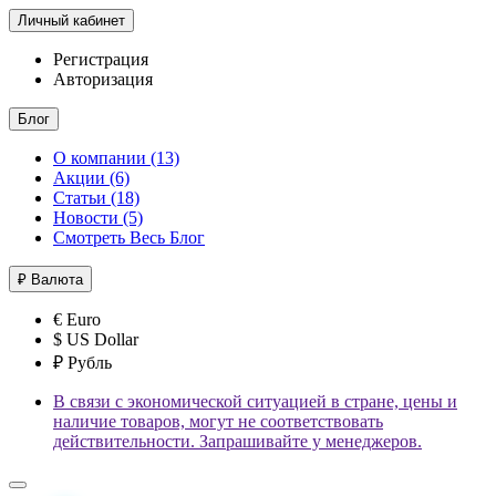
Личный кабинет
Регистрация
Авторизация
Блог
О компании (13)
Акции (6)
Статьи (18)
Новости (5)
Смотреть Весь Блог
₽
Валюта
€ Euro
$ US Dollar
₽ Рубль
В связи с экономической ситуацией в стране, цены и
наличие товаров, могут не соответствовать
действительности. Запрашивайте у менеджеров.